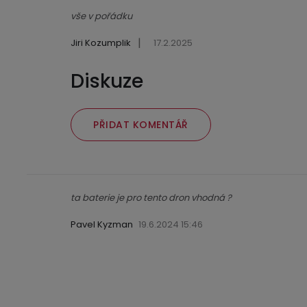
vše v pořádku
|
Jiri Kozumplik
17.2.2025
Diskuze
PŘIDAT KOMENTÁŘ
V
ý
p
ta baterie je pro tento dron vhodná ?
i
s
Pavel Kyzman
19.6.2024 15:46
d
i
s
k