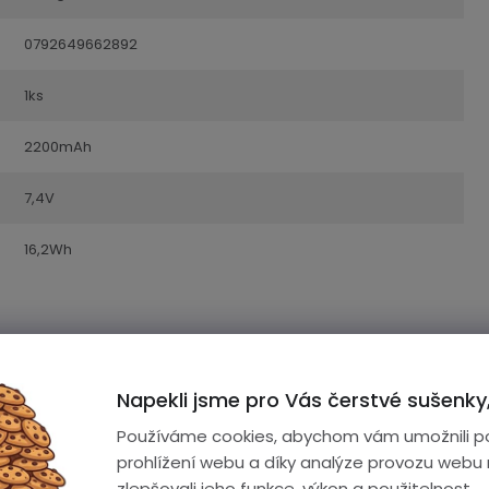
0792649662892
1ks
2200mAh
7,4V
16,2Wh
Napekli jsme pro Vás čerstvé sušenky,
Používáme cookies, abychom vám umožnili p
prohlížení webu a díky analýze provozu webu
zlepšovali jeho funkce, výkon a použitelnost