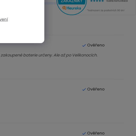
0x
vení
zakoupené baterie určeny. Ale až po Velikonocích.