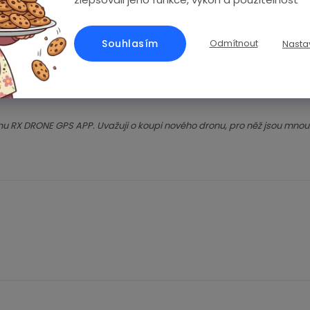
Souhlasím
Odmítnout
Nasta
nu RX DRONE GPS APP. Uvažuji o koupi nového dronu, pro něž jsou mnou 