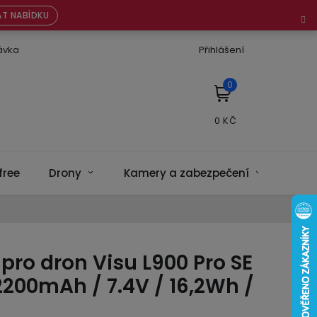
T NABÍDKU
ávka
Přihlášení
NÁKUPNÍ
KOŠÍK
free
Drony
Kamery a zabezpečení
Bate
 pro dron Visu L900 Pro SE
2200mAh / 7.4V / 16,2Wh /