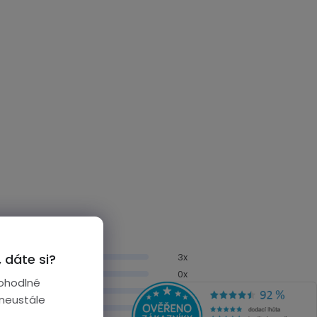
3x
 dáte si?
0x
ohodlné
0x
 neustále
0x