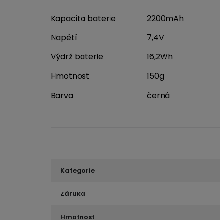
Kapacita baterie
2200mAh
Napětí
7,4V
Výdrž baterie
16,2Wh
Hmotnost
150g
Barva
černá
Kategorie
Záruka
Hmotnost