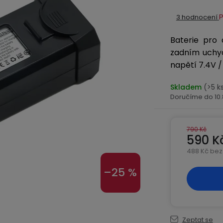
Průměrné
3 hodnocení
hodnocení
Baterie pro
produktu
je
zadním uchy
5,0
napětí 7.4V /
z
Skladem
(>5 k
5
10
hvězdiček.
790 Kč
590 K
488 Kč bez
Měrná ce
–25 %
Zeptat se