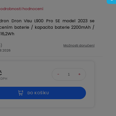
Podrobnosti hodnocení
 dron Dron Visu L900 Pro SE model 2023 se
cením baterie / kapacita baterie 2200mAh /
 16,2Wh
s)
Možnosti doručení
.8.2026
č
 DPH
na:
DO KOŠÍKU