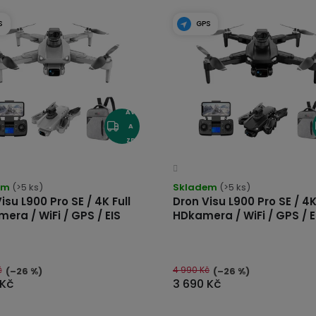
S
GPS
DO
PR
AV
A
ZD
AR
Průměrné
hodnocení
MA
produktu
em
(>5 ks)
Skladem
je
(>5 ks)
4,2
isu L900 Pro SE / 4K Full
Dron Visu L900 Pro SE / 4K
z
5
era / WiFi / GPS / EIS
HDkamera / WiFi / GPS / E
hvězdiček.
č
4 990 Kč
(–26 %)
(–26 %)
 Kč
3 690 Kč