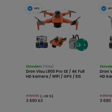
u
GPS
GP
z
í
DO
PR
AV
A
ZD
AR
Průměrné
hodnocení
MA
produktu
je
Skladem
(>5 ks)
Sklad
4,5
Dron Visu L900 Pro SE / 4K Full
Dron V
z
5
HD kamera / WiFi / GPS / EIS
HD kam
hvězdiček.
4 990 Kč
4 990 K
(–26 %)
3 690 Kč
3 690