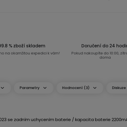
99.8 % zboží skladem
Doručení do 24 hodi
no na okamžitou expedici k vám!
Pokud nakoupíte do 10:00, zít
doma
Parametry
Hodnocení (3)
Diskuze 
2023 se zadním uchycením baterie / kapacita baterie 2200mA