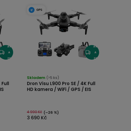
GPS
DO
DO
PR
PR
AV
AV
A
A
ZD
ZD
AR
AR
Průměrné
hodnocení
MA
MA
produktu
je
Skladem
(>5 ks)
4,5
 Full
Dron Visu L900 Pro SE / 4K Full
z
5
IS
HD kamera / WiFi / GPS / EIS
hvězdiček.
4 990 Kč
(–26 %)
3 690 Kč