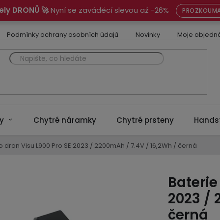
ely DRONŮ 🚀
Nyní se zaváděcí slevou až -26%
PROZKOUMA
Podmínky ochrany osobních údajů
Novinky
Moje objedn
y
Chytré náramky
Chytré prsteny
Hands
o dron Visu L900 Pro SE 2023 / 2200mAh / 7.4V / 16,2Wh / černá
Baterie
2023 / 
černá