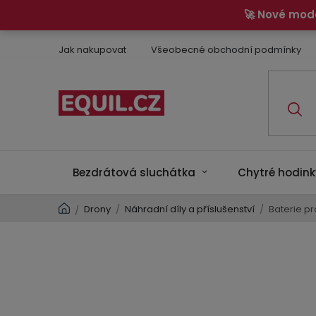
Přejít
🚀 Nové mod
na
obsah
Jak nakupovat
Všeobecné obchodní podmínky
Bezdrátová sluchátka
Chytré hodink
Domů
Drony
/
Náhradní díly a příslušenství
/
Baterie pr
/