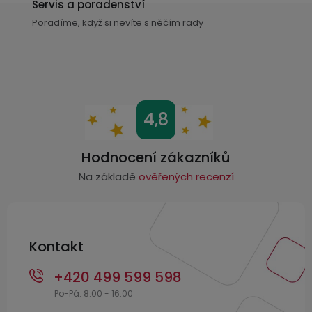
k
Servis a poradenství
USB-
y
Poradíme, když si nevíte s něčím rady
A
v
/
ý
Lightning
p
i
Nabíjecí
s
Z
adaptéry
4,8
u
á
USB-
p
Hodnocení zákazníků
C
a
Na základě
ověřených recenzí
/
USB-
t
C
í
Kontakt
USB-
C
+420 499 599 598
/
Lightning