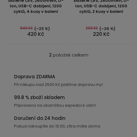
o
baterie 1,5V, 2600mWh, Li-
baterie 1,5V, 2600mWh, Li-
Kamerové
displejem
Ion, USB-C dobíjení, 1200
Ion, USB-C dobíjení, 1200
je
je
Sada
systémy
Paměti
Příslušenství
d
cyklů, 4 kusy v balení
cyklů, 2 kusy v balení
4,9
5,0
se
a
u
2
úložiště
z
z
Příslušenství
bateriemi
5
5
549 Kč
299 Kč
(–23 %)
(–26 %)
k
ke
420 Kč
220 Kč
hvězdiček.
hvězdiček.
kamerám
Paměťové
Napájecí
t
Sada
karty
kabely
ů
se
2
položek celkem
3
O
Externí
USB-
Esenciální
bateriemi
v
SSD
A
oleje
l
disky
/
Doprava ZDARMA
Náhradní
USB-
á
Doplňkové
Při nákupu nad 2500 Kč platíme dopravu my!
díly
C
d
služby
a
a
99.8 % zboží skladem
příslušenství
c
USB-
Připraveno na okamžitou expedici k vám!
Značky
A
í
/
p
Doručení do 24 hodin
mini
ANRAN
r
Pokud nakoupíte do 10:00, zítra máte doma
USB
v