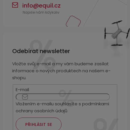
info
@
equil.cz
3,5mm
JACK
Redukce
Odebírat newsletter
Vložte svůj e-mail a my vám budeme zasílat
informace o nových produktech na našem e-
shopu.
E-mail
Vložením e-mailu souhlasíte s
podmínkami
ochrany osobních údajů
PŘIHLÁSIT SE