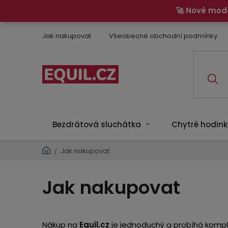
Přejít
🚀 Nové mod
na
obsah
Jak nakupovat
Všeobecné obchodní podmínky
Bezdrátová sluchátka
Chytré hodink
Domů
Jak nakupovat
/
Jak nakupovat
Nákup na
Equil.cz
je jednoduchý a probíhá komple