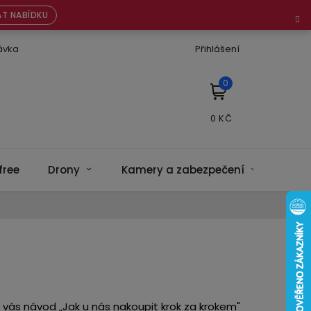
T NABÍDKU
ávka
Přihlášení
NÁKUPNÍ
KOŠÍK
free
Drony
Kamery a zabezpečení
Bate
 vás návod „Jak u nás nakoupit krok za krokem"