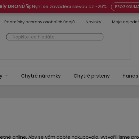
ely DRONŮ 🚀
Nyní se zaváděcí slevou až -26%
PROZKOUMA
Podmínky ochrany osobních údajů
Novinky
Moje objedn
y
Chytré náramky
Chytré prsteny
Hands
tně online. Aby se vám dobře nakupovalo, vytvořili jsme pro