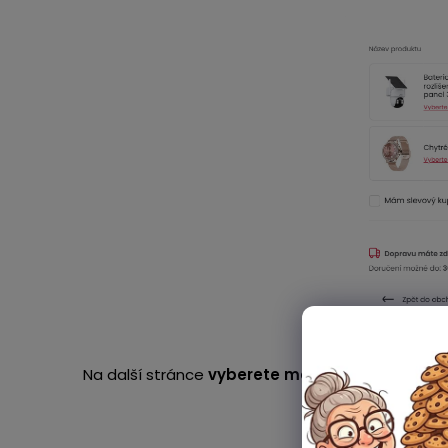
Na další stránce
vyberete možnost platby a d