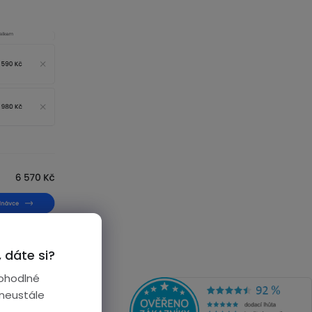
 dáte si?
ohodlné
 neustále