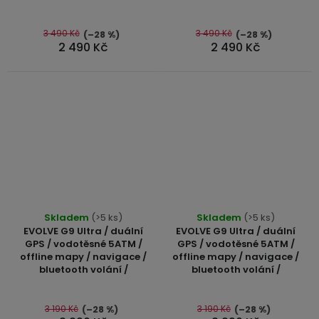
5,0
z
5
3 490 Kč
3 490 Kč
(–28 %)
(–28 %)
2 490 Kč
2 490 Kč
hvězdiček.
Průměrné
Skladem
(>5 ks)
Skladem
(>5 ks)
hodnocení
EVOLVE G9 Ultra / duální
EVOLVE G9 Ultra / duální
produktu
GPS / vodotěsné 5ATM /
GPS / vodotěsné 5ATM /
offline mapy / navigace /
offline mapy / navigace /
je
bluetooth volání /
bluetooth volání /
5,0
z
5
3 190 Kč
3 190 Kč
(–28 %)
(–28 %)