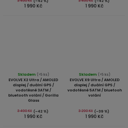
5
3 490 Kč
3 490 Kč
(–42 %)
(–42 %)
1 990 Kč
1 990 Kč
hvězdiček.
Průměrné
Průměrné
Skladem
(>5 ks)
Skladem
(>5 ks)
hodnocení
hodnocení
EVOLVE X2 Ultra / AMOLED
EVOLVE X9 Ultra / AMOLED
produktu
produktu
displej / duální GPS /
displej / duální GPS /
vodotěsné 3ATM /
vodotěsné 5ATM / bluetooh
je
je
bluetooth volání / Gorilla
volání
5,0
5,0
Glass
z
z
5
5
3 490 Kč
3 290 Kč
(–42 %)
(–39 %)
1 990 Kč
1 990 Kč
hvězdiček.
hvězdiček.