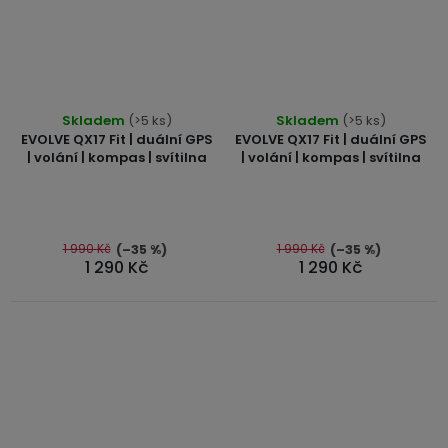
Průměrné
Skladem
(>5 ks)
Skladem
(>5 ks)
hodnocení
EVOLVE QX17 Fit | duální GPS
EVOLVE QX17 Fit | duální GPS
produktu
| volání | kompas | svítilna
| volání | kompas | svítilna
je
5,0
z
5
1 990 Kč
1 990 Kč
(–35 %)
(–35 %)
1 290 Kč
1 290 Kč
hvězdiček.