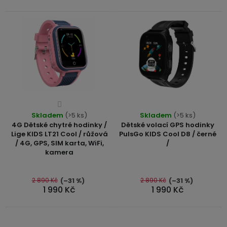
t
USB-
ů
A
/
Lightning
Nabíjecí
adaptéry
Průměrné
USB-
Skladem
hodnocení
(>5 ks)
Skladem
(>5 ks)
C
4G Dětské chytré hodinky /
Dětské volací GPS hodinky
produktu
/
Lige KIDS LT21 Cool / růžová
PulsGo KIDS Cool D8 / černé
je
USB-
/ 4G, GPS, SIM karta, WiFi,
/
C
4,0
kamera
z
5
USB-
2 890 Kč
2 890 Kč
(–31 %)
(–31 %)
hvězdiček.
1 990 Kč
1 990 Kč
C
/
Lightning