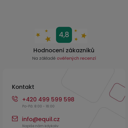
i
s
u
Z
4,8
á
p
Hodnocení zákazníků
a
Na základě
ověřených recenzí
t
í
Kontakt
+420 499 599 598
info
@
equil.cz