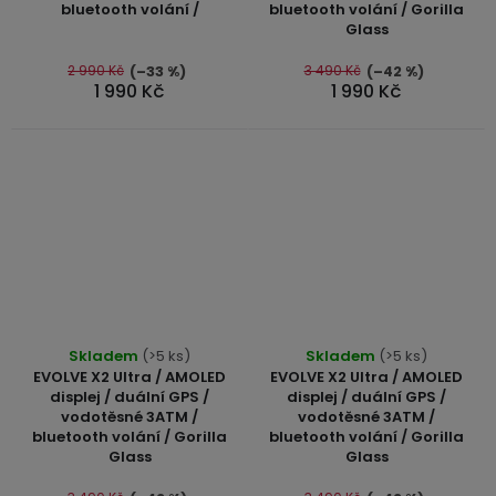
bluetooth volání /
bluetooth volání / Gorilla
5,0
5,0
Glass
z
z
5
5
2 990 Kč
3 490 Kč
(–33 %)
(–42 %)
1 990 Kč
1 990 Kč
hvězdiček.
hvězdiček.
Průměrné
Skladem
(>5 ks)
Skladem
(>5 ks)
hodnocení
EVOLVE X2 Ultra / AMOLED
EVOLVE X2 Ultra / AMOLED
produktu
displej / duální GPS /
displej / duální GPS /
vodotěsné 3ATM /
vodotěsné 3ATM /
je
bluetooth volání / Gorilla
bluetooth volání / Gorilla
5,0
Glass
Glass
z