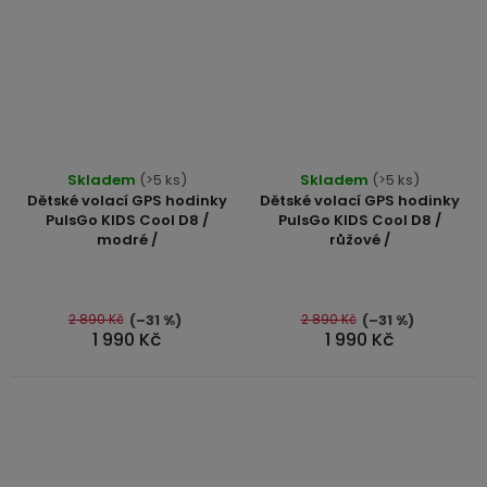
3,5mm
JACK
Redukce
Skladem
(>5 ks)
Skladem
(>5 ks)
Dětské volací GPS hodinky
Dětské volací GPS hodinky
PulsGo KIDS Cool D8 /
PulsGo KIDS Cool D8 /
modré /
růžové /
2 890 Kč
2 890 Kč
(–31 %)
(–31 %)
1 990 Kč
1 990 Kč