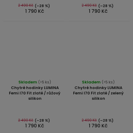
5
5
2 490 Kč
2 490 Kč
(–28 %)
(–28 %)
1 790 Kč
1 790 Kč
hvězdiček.
hvězdiček.
Průměrné
Skladem
(>5 ks)
Skladem
(>5 ks)
hodnocení
Chytré hodinky LUMINA
Chytré hodinky LUMINA
produktu
Femi I70 Fit zlaté / růžový
Femi I70 Fit zlaté / zelený
silikon
silikon
je
5,0
z
5
2 490 Kč
2 490 Kč
(–28 %)
(–28 %)
1 790 Kč
1 790 Kč
hvězdiček.