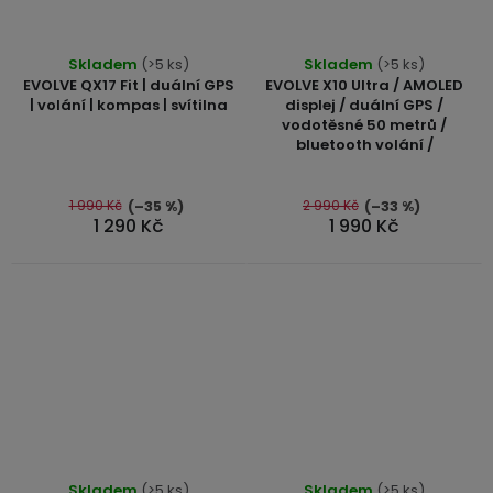
Průměrné
Skladem
(>5 ks)
Skladem
(>5 ks)
hodnocení
EVOLVE QX17 Fit | duální GPS
EVOLVE X10 Ultra / AMOLED
produktu
| volání | kompas | svítilna
displej / duální GPS /
vodotěsné 50 metrů /
je
bluetooth volání /
5,0
z
5
1 990 Kč
2 990 Kč
(–35 %)
(–33 %)
1 290 Kč
1 990 Kč
hvězdiček.
Průměrné
Průměrné
Skladem
(>5 ks)
Skladem
(>5 ks)