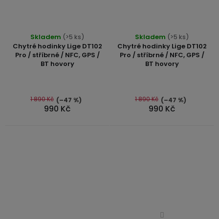
Průměrné
Skladem
(>5 ks)
Skladem
(>5 ks)
hodnocení
Chytré hodinky Lige DT102
Chytré hodinky Lige DT102
produktu
Pro / stříbrné / NFC, GPS /
Pro / stříbrné / NFC, GPS /
BT hovory
BT hovory
je
4,6
z
5
1 890 Kč
1 890 Kč
(–47 %)
(–47 %)
990 Kč
990 Kč
hvězdiček.
Průměrné
Průměrné