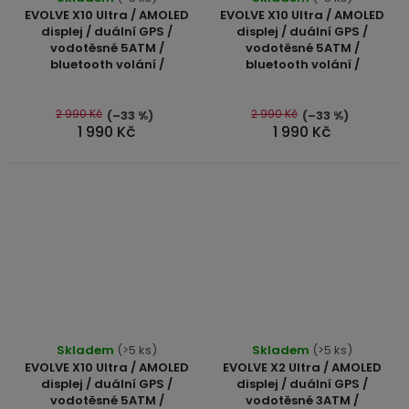
hodnocení
hodnocení
EVOLVE X10 Ultra / AMOLED
EVOLVE X10 Ultra / AMOLED
produktu
produktu
displej / duální GPS /
displej / duální GPS /
vodotěsné 5ATM /
vodotěsné 5ATM /
je
je
bluetooth volání /
bluetooth volání /
4,8
4,8
z
z
5
5
2 990 Kč
2 990 Kč
(–33 %)
(–33 %)
1 990 Kč
1 990 Kč
hvězdiček.
hvězdiček.
Průměrné
Průměrné
Skladem
(>5 ks)
Skladem
(>5 ks)
hodnocení
hodnocení
EVOLVE X10 Ultra / AMOLED
EVOLVE X2 Ultra / AMOLED
produktu
produktu
displej / duální GPS /
displej / duální GPS /
vodotěsné 5ATM /
vodotěsné 3ATM /
je
je