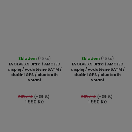
Průměrné
Skladem
(>5 ks)
Skladem
(>5 ks)
hodnocení
EVOLVE X9 Ultra / AMOLED
EVOLVE X9 Ultra / AMOLED
produktu
displej / vodotěsné 5ATM /
displej / vodotěsné 5ATM /
duální GPS / bluetooth
duální GPS / bluetooth
je
volání
volání
5,0
z
5
3 290 Kč
3 290 Kč
(–39 %)
(–39 %)
1 990 Kč
1 990 Kč
hvězdiček.