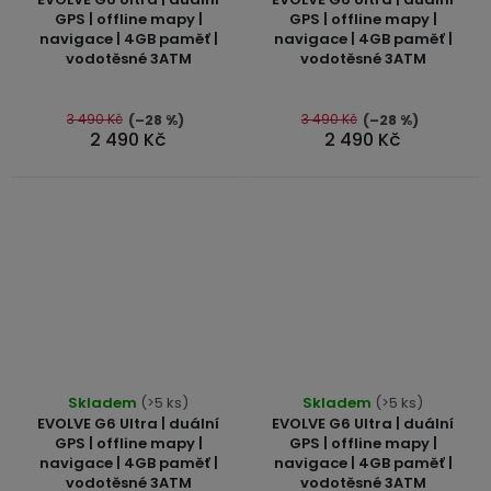
produktu
produktu
GPS | offline mapy |
GPS | offline mapy |
navigace | 4GB paměť |
navigace | 4GB paměť |
je
je
vodotěsné 3ATM
vodotěsné 3ATM
5,0
5,0
z
z
5
5
3 490 Kč
3 490 Kč
(–28 %)
(–28 %)
2 490 Kč
2 490 Kč
hvězdiček.
hvězdiček.
Průměrné
Skladem
(>5 ks)
Skladem
(>5 ks)
hodnocení
EVOLVE G6 Ultra | duální
EVOLVE G6 Ultra | duální
produktu
GPS | offline mapy |
GPS | offline mapy |
navigace | 4GB paměť |
navigace | 4GB paměť |
je
vodotěsné 3ATM
vodotěsné 3ATM