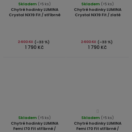
Skladem
(>5 ks)
Skladem
hodnocení
(>5 ks)
hodnocení
Chytré hodinky LUMINA
Chytré hodinky LUMINA
produktu
produktu
Crystal NX19 Fit / stříbrné
Crystal NX19 Fit / zlaté
je
je
4,3
4,7
z
z
5
5
2 690 Kč
2 690 Kč
(–33 %)
(–33 %)
hvězdiček.
1 790 Kč
1 790 Kč
hvězdiček.
Průměrné
Průměrné
Skladem
(>5 ks)
Skladem
hodnocení
(>5 ks)
hodnocení
Chytré hodinky LUMINA
Chytré hodinky LUMINA
produktu
produktu
Femi I70 Fit stříbrné /
Femi I70 Fit stříbrné /