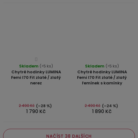
Průměrné
Průměrné
Skladem
hodnocení
(>5 ks)
Skladem
(>5 ks)
hodnocení
Chytré hodinky LUMINA
Chytré hodinky LUMINA
produktu
produktu
Femi I70 Fit zlaté / zlatý
Femi I70 Fit zlaté / zlatý
je
nerez
řemínek s kamínky
je
4,0
4,8
z
z
5
5
2 490 Kč
2 490 Kč
(–28 %)
(–24 %)
hvězdiček.
1 790 Kč
1 890 Kč
hvězdiček.
NAČÍST 38 DALŠÍCH