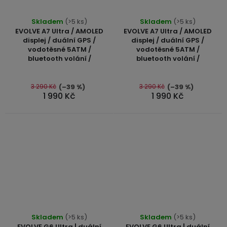
Průměrné
Průměrné
Skladem
(>5 ks)
Skladem
(>5 ks)
hodnocení
hodnocení
EVOLVE A7 Ultra / AMOLED
EVOLVE A7 Ultra / AMOLED
produktu
produktu
displej / duální GPS /
displej / duální GPS /
vodotěsné 5ATM /
vodotěsné 5ATM /
je
je
bluetooth volání /
bluetooth volání /
5,0
5,0
z
z
5
5
3 290 Kč
3 290 Kč
(–39 %)
(–39 %)
1 990 Kč
1 990 Kč
hvězdiček.
hvězdiček.
Průměrné
Průměrné
Skladem
(>5 ks)
Skladem
(>5 ks)
hodnocení
hodnocení
EVOLVE G6 Ultra | duální
EVOLVE G6 Ultra | duální