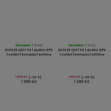
Skladem
(>5 ks)
Skladem
(>5 ks)
EVOLVE QX17 Fit | duální GPS
EVOLVE QX17 Fit | duální GPS
| volání | kompas | svítilna
| volání | kompas | svítilna
1 990 Kč
1 990 Kč
(–30 %)
(–30 %)
1 390 Kč
1 390 Kč