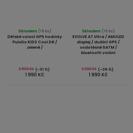
Průměrné
Skladem
(>5 ks)
Skladem
(>5 ks)
hodnocení
Dětské volací GPS hodinky
EVOLVE A7 Ultra / AMOLED
produktu
PulsGo KIDS Cool D8 /
displej / duální GPS /
zelené /
vodotěsné 5ATM /
je
bluetooth volání
4,9
z
5
2 890 Kč
3 290 Kč
(–31 %)
(–39 %)
1 990 Kč
1 990 Kč
hvězdiček.