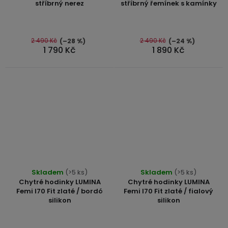
je
stříbrný nerez
stříbrný řemínek s kamínky
je
4,4
5,0
z
z
5
5
2 490 Kč
2 490 Kč
(–28 %)
(–24 %)
hvězdiček.
1 790 Kč
1 890 Kč
hvězdiček.
Průměrné
Průměrné
Skladem
(>5 ks)
Skladem
(>5 ks)
hodnocení
hodnocení
Chytré hodinky LUMINA
Chytré hodinky LUMINA
produktu
produktu
Femi I70 Fit zlaté / bordó
Femi I70 Fit zlaté / fialový
silikon
silikon
je
je
5,0
5,0
z
z