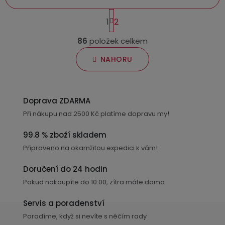
S
1
2
t
O
r
86
položek celkem
v
á
n
l
NAHORU
k
á
o
d
v
a
á
Doprava ZDARMA
c
n
Při nákupu nad 2500 Kč platíme dopravu my!
í
í
p
99.8 % zboží skladem
r
Připraveno na okamžitou expedici k vám!
v
k
Doručení do 24 hodin
y
Pokud nakoupíte do 10:00, zítra máte doma
v
ý
Servis a poradenství
p
Poradíme, když si nevíte s něčím rady