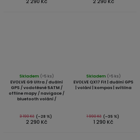
2 290 Kč
2 290 Kč
hvězdiček.
Průměrné
Skladem
(>5 ks)
Skladem
(>5 ks)
hodnocení
EVOLVE G9 Ultra / duální
EVOLVE QX17 Fit | duální GPS
produktu
GPS / vodotěsné 5ATM /
| volání | kompas | svítilna
offline mapy / navigace /
je
bluetooth volání /
5,0
z
5
3 190 Kč
1 990 Kč
(–28 %)
(–35 %)
2 290 Kč
1 290 Kč
hvězdiček.