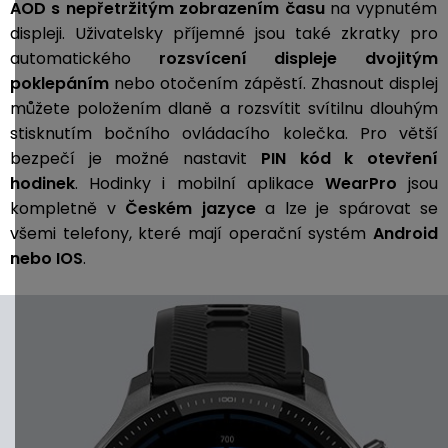
AOD s nepřetržitým zobrazením času
na vypnutém
displeji. Uživatelsky příjemné jsou také zkratky pro
automatického
rozsvícení displeje dvojitým
poklepáním
nebo otočením zápěstí. Zhasnout displej
můžete položením dlaně a rozsvítit svítilnu dlouhým
stisknutím bočního ovládacího kolečka. Pro větší
bezpečí je možné nastavit
PIN kód k otevření
hodinek
.
Hodinky i mobilní aplikace
WearPro
jsou
kompletně v
Českém jazyce
a lze je spárovat se
všemi telefony, které mají operační systém
Android
nebo IOS
.