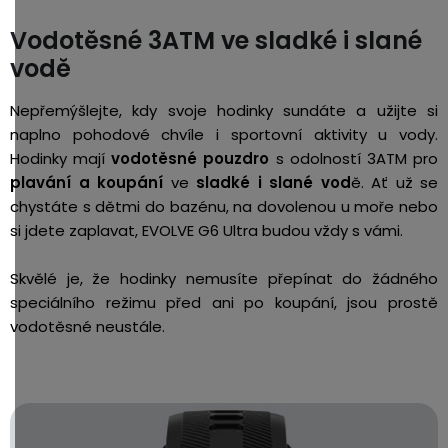
Vodotěsné 3ATM ve sladké i slané
vodě
Nepřemýšlejte, kdy svoje hodinky sundáte a užijte si
naplno pohodové chvíle i sportovní aktivity u vody.
Hodinky mají
vodotěsné pouzdro
s odolností 3ATM pro
plavání a koupání
ve
sladké i slané vod
ě. Ať už se
chystáte s dětmi do bazénu, na dovolenou u moře nebo
si jdete zaplavat, EVOLVE G6 Ultra budou vždy s vámi.
Skvělé je, že hodinky nemusíte přepínat do žádného
speciálního režimu před ani po koupání, jsou prostě
vodotěsné neustále.