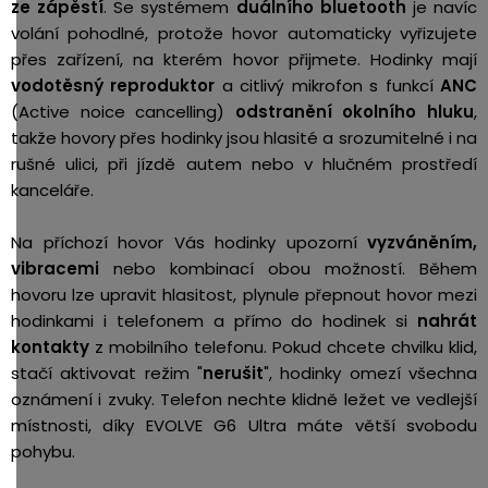
ze zápěstí
. Se systémem
duálního bluetooth
je navíc
volání pohodlné, protože hovor automaticky vyřizujete
přes zařízení, na kterém hovor přijmete. Hodinky mají
vodotěsný reproduktor
a citlivý mikrofon s funkcí
ANC
(Active noice cancelling)
odstranění okolního hluku
,
takže hovory přes hodinky jsou hlasité a srozumitelné i na
rušné ulici, při jízdě autem nebo v hlučném prostředí
kanceláře.
Na příchozí hovor Vás hodinky upozorní
vyzváněním,
vibracemi
nebo kombinací obou možností. Během
hovoru lze upravit hlasitost, plynule přepnout hovor mezi
hodinkami i telefonem a přímo do hodinek si
nahrát
kontakty
z mobilního telefonu. Pokud chcete chvilku klid,
stačí aktivovat režim "
nerušit
", hodinky omezí všechna
oznámení i zvuky. Telefon nechte klidně ležet ve vedlejší
místnosti, díky EVOLVE G6 Ultra máte větší svobodu
pohybu.