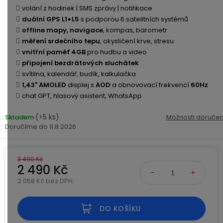
Kamerové
displejem
volání z hodinek | SMS zprávy | notifikace
Sada
systémy
Paměti
Příslušenství
duální GPS L1+L5
s podporou 6 satelitních systémů
se
a
offline mapy, navigace
,
kompas, barometr
2
úložiště
Příslušenství
měření srdečního tepu
, okysličení krve, stresu
bateriemi
ke
vnitřní paměť 4GB
pro hudbu a video
kamerám
Paměťové
Napájecí
připojení bezdrátových sluchátek
Sada
karty
kabely
svítilna, kalendář, budík, kalkulačka
se
1,43" AMOLED
displej s
AOD
a obnovovací frekvencí
60Hz
3
chat GPT, hlasový asistent, WhatsApp
Externí
USB-
Esenciální
bateriemi
SSD
A
oleje
(>5 ks)
Skladem
Možnosti doručen
disky
/
11.8.2026
Náhradní
USB-
Doplňkové
díly
C
služby
a
3 490 Kč
příslušenství
USB-
2 490 Kč
Značky
A
2 058 Kč bez DPH
/
Měrná cena:
mini
ANRAN
USB
DO KOŠÍKU