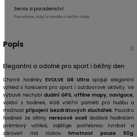
3,5mm
Servis a poradenství
JACK
Poradíme, když si nevíte s něčím rady
Redukce
Popis
Elegantní a odolné pro sport i běžný den
Chytré hodinky
EVOLVE G6 Ultra
spojují elegantní
vzhled s funkcemi pro sport i outdoorové aktivity. Ve
výbavě nechybí
duální GPS, offline mapy, navigace,
volání z hodinek, 4GB vnitřní paměti pro hudbu a
možnost
připojení bezdrátových sluchátek
.
Pouzdro
hodinek ze slitiny
nerezové oceli
dodává hodinkám
prémiový vzhled, zajišťuje potřebnou tvrdost a
zároveň má nízkou
hmotnost pouze 50g
.