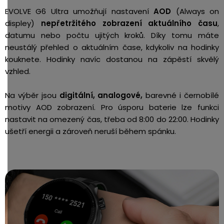
EVOLVE G6 Ultra umožňují nastavení
AOD
(Always on
displey)
nepřetržitého zobrazení aktuálního času
,
datumu nebo počtu ujitých kroků. Díky tomu máte
neustálý přehled o aktuálním čase, kdykoliv na hodinky
kouknete. Hodinky navíc dostanou na zápěstí skvělý
vzhled.
Na výběr jsou
digitální, analogové,
barevné i černobílé
motivy AOD zobrazení. Pro úsporu baterie lze funkci
nastavit na omezený čas, třeba od 8:00 do 22:00. Hodinky
ušetří energii a zároveň neruší během spánku.