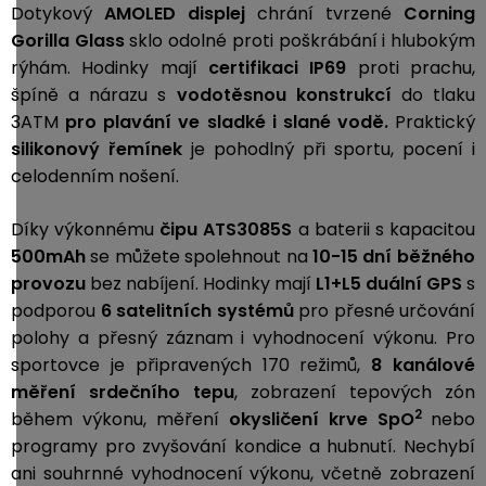
Dotykový
AMOLED displej
chrání tvrzené
Corning
Gorilla Glass
sklo odolné proti poškrábání i hlubokým
rýhám. Hodinky mají
certifikaci IP69
proti prachu,
špíně a nárazu s
vodotěsnou konstrukcí
do tlaku
3ATM
pro plavání
ve sladké i slané vodě.
Praktický
silikonový řemínek
je pohodlný při sportu, pocení i
celodenním nošení.
Díky výkonnému
čipu ATS3085S
a baterii s kapacitou
500mAh
se můžete spolehnout na
10-15 dní běžného
provozu
bez nabíjení. Hodinky mají
L1+L5 duální GPS
s
podporou
6 satelitních systémů
pro přesné určování
polohy a přesný záznam i vyhodnocení výkonu. Pro
sportovce je připravených 170 režimů,
8 kanálové
měření srdečního tepu
, zobrazení tepových zón
2
během výkonu, měření
okysličení krve SpO
nebo
programy pro zvyšování kondice a hubnutí. Nechybí
ani souhrnné vyhodnocení výkonu, včetně zobrazení