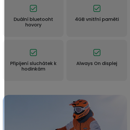
Duální bluetooht
4GB vnitřní paměti
hovory
Připijení sluchátek k
Always On displej
hodinkám