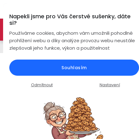
Přejít
Hl
na
Napekli jsme pro Vás čerstvé sušenky, dáte
obsah
si?
🚀 Nové modely DRONŮ 🚀
Nyní se zaváděcí slevou až
Bezdrátová
Používáme cookies, abychom vám umožnili pohodlné
sluchátka
-26%
PROZKOUMAT NABÍDKU
prohlížení webu a díky analýze provozu webu neustále
Chytré hodinky
zlepšovali jeho funkce, výkon a použitelnost
True
Chytré
Wireless
hodinky
EVOLVE G6 Ultra | duální GPS |
Souhlasím
offline mapy | navigace | 4GB
Pecky
Dámské
Chytré
paměť | vodotěsné 3ATM
náramky
Odmítnout
Nastavení
Špunty
Pánské
Průměrné
Podrobnosti hodnocení
3 hodnocení
Chytré
hodnocení
prsteny
Do
Dětské
produktu
uší
je
Handsfree
5,0
Pro
z
Ear
Seniory
Hook
5
Drony