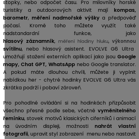
stopky, nebo odpočet času. Pro milovníky horské
turistiky a outdoorových aktivit mají
kompas,
barometr
,
měření nadmořské výšky
a předpověď
počasí. Kromě toho můžete využít také
nadstandardní funkce, jako
hlasový
záznamník
,
,
měření hladiny hluku
výkonnou
svítilnu
, nebo hlasový asistent. EVOLVE G6 Ultra
umožňují stažení externích aplikací jako jsou
Google
mapy, Chat GPT,
WhatsApp
nebo Google translator.
A pokud máte dlouhou chvíli, můžete ji vyplnit
nabídkou her - chytré hodinky EVOLVE G6 Ultra vás
zkrátka podrží i pobaví zároveň.
Pro pohodlné ovládání si na hodinkách přizpůsobit
všechno přesně podle sebe, včetně
vyměnitelného
řemínku
, stovek motivů klasických ciferníků i animací
na úvodním displeji, možnosti
nahrát vlastní
fotografii
, upravit styl zobrazení menu nebo nastavit