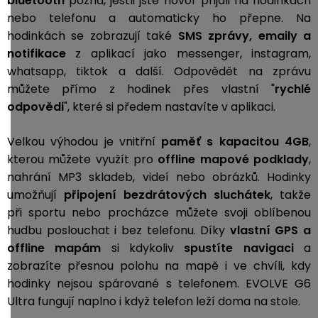
bluetooth
pozná, jestli jste hovor přijali na hodinkách
nebo telefonu a automaticky ho přepne. Na
hodinkách se zobrazují také
SMS zprávy, emaily a
notifikace
z aplikací jako messenger, instagram,
whatsapp, tiktok a další. Odpovědět na zprávu
můžete přímo z hodinek přes vlastní "
rychlé
odpovědi
", které si předem nastavíte v aplikaci.
Velkou výhodou je vnitřní
paměť s kapacitou 4GB
,
kterou můžete využít pro
offline mapové podklady
,
nahrání MP3 skladeb, videí nebo obrázků. Hodinky
umožňují
připojení bezdrátových sluchátek
, takže
při sportu nebo procházce můžete svoji oblíbenou
hudbu poslouchat i bez telefonu. Díky
vlastní GPS a
offline mapám
si kdykoliv
spustíte navigaci
a
zobrazíte přesnou polohu na mapě i ve chvíli, kdy
hodinky nejsou spárované s telefonem. EVOLVE G6
Ultra fungují naplno i když telefon leží doma na stole.