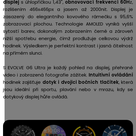
displej
s úhlopříčkou 1,43",
obnovovací frekvencí 60H
z,
rozlišením 466x466px a jasem až 2000nit. Displej je
zasazený do elegantního kovového rámečku s 95,6%
zobrazovací plochou. Technologie AMOLED vyniká vyšší
sytostí barev, dokonalým zobrazením černé a zároveň
nižší spotřebu energie, čímž prodlužuje celkovou výdrž
hodinek. Výsledkem je perfektní kontrast i jasná čitelnost
na přímém slunci.
S EVOLVE G6 Ultra je každý pohled na displej, přehrané
video i zobrazená fotografie zážitek.
Intuitivní ovládání
hodinek zajišťuje
dotyk i dvojici bočních tlačítek
, která
jsou ideální při sportu, plavání nebo v mrazu, kdy se
dotykový displej hůře ovládá.