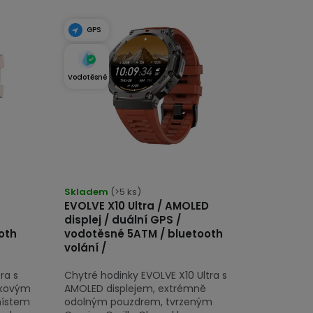
GPS
Vodotěsné
Průměrné
hodnocení
Skladem
(>5 ks)
EVOLVE X10 Ultra / AMOLED
produktu
displej / duální GPS /
je
oth
vodotěsné 5ATM / bluetooth
5,0
volání /
z
ra s
Chytré hodinky EVOLVE X10 Ultra s
5
čkovým
AMOLED displejem, extrémně
hvězdiček.
místem
odolným pouzdrem, tvrzeným