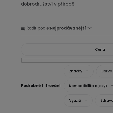
dobrodružství v přírodě.
Ř
Řadit podle:
Nejprodávanější
a
z
e
Cena
n
í
1290
Kč
2490
Kč
Značky
Barva
p
r
Kompatibilita a jazyk
o
d
Využití
Zdravo
u