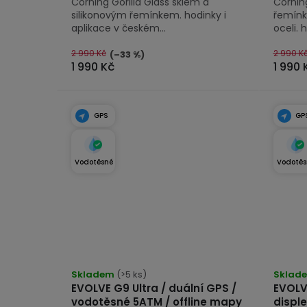
Corning Gorilla Glass sklem a
Corning
silikonovým řemínkem. hodinky i
řemínk
aplikace v českém...
oceli. h
2 990 Kč
2 990 K
(–33 %)
1 990 Kč
1 990 
GPS
GP
Vodotěsné
Vodotěs
Průmě
Skladem
(>5 ks)
hodno
Sklad
EVOLVE G9 Ultra / duální GPS /
EVOLV
produk
vodotěsné 5ATM / offline mapy
disple