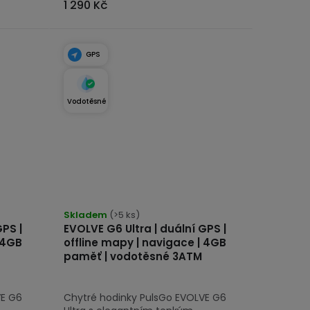
1 290 Kč
GPS
Vodotěsné
Průměrné
hodnocení
Skladem
(>5 ks)
GPS |
EVOLVE G6 Ultra | duální GPS |
produktu
 4GB
offline mapy | navigace | 4GB
je
paměť | vodotěsné 3ATM
5,0
z
VE G6
Chytré hodinky PulsGo EVOLVE G6
5