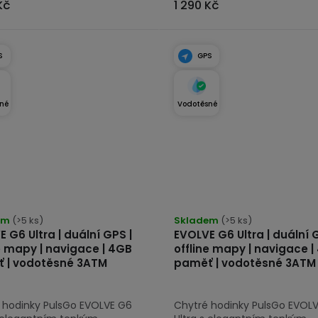
Kč
1 290 Kč
S
GPS
né
Vodotěsné
rné
cení
em
(>5 ks)
Skladem
(>5 ks)
 G6 Ultra | duální GPS |
EVOLVE G6 Ultra | duální 
tu
e mapy | navigace | 4GB
offline mapy | navigace |
 | vodotěsné 3ATM
paměť | vodotěsné 3ATM
 hodinky PulsGo EVOLVE G6
Chytré hodinky PulsGo EVOL