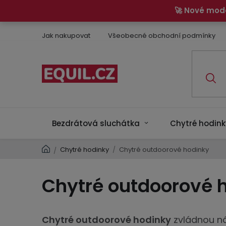
Přejít
🚀 Nové mod
na
obsah
Jak nakupovat
Všeobecné obchodní podmínky
Bezdrátová sluchátka
Chytré hodink
Domů
Chytré hodinky
/
Chytré outdoorové hodinky
/
Chytré outdoorové 
Chytré outdoorové hodinky
zvládnou nár