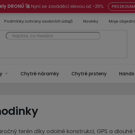
ely DRONŮ 🚀
Nyní se zaváděcí slevou až -26%
PROZKOUMA
Podmínky ochrany osobních údajů
Novinky
Moje objedn
y
Chytré náramky
Chytré prsteny
Hands
hodinky
očný terén díky odolné konstrukci, GPS a dlouhé výd