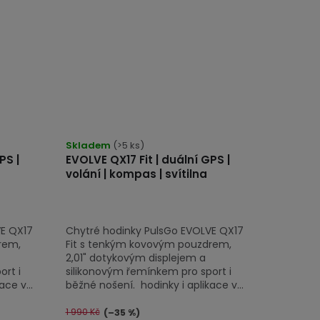
Skladem
(>5 ks)
PS |
EVOLVE QX17 Fit | duální GPS |
volání | kompas | svítilna
VE QX17
Chytré hodinky PulsGo EVOLVE QX17
rem,
Fit s tenkým kovovým pouzdrem,
2,01" dotykovým displejem a
rt i
silikonovým řemínkem pro sport i
ce v...
běžné nošení. hodinky i aplikace v...
1 990 Kč
(–35 %)