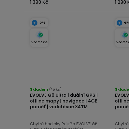
1 390 Kč
1 290 
GPS
GP
Vodotěsné
Vodotěs
Průměrné
Průmě
hodnocení
Skladem
(>5 ks)
hodno
Sklad
EVOLVE G6 Ultra | duální GPS |
EVOLVE
produktu
produk
offline mapy | navigace | 4GB
offlin
je
je
paměť | vodotěsné 3ATM
paměť
5,0
5,0
z
z
Chytré hodinky PulsGo EVOLVE G6
Chytré
5
5