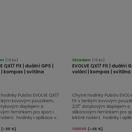
Průměrné
em
(>5 ks)
hodnocení
Skladem
(>5 ks)
 QX17 Fit | duální GPS |
EVOLVE QX17 Fit | duální G
produktu
 | kompas | svítilna
volání | kompas | svítilna
je
5,0
z
 hodinky PulsGo EVOLVE QX17
Chytré hodinky PulsGo EVOL
5
tenkým kovovým pouzdrem,
Fit s tenkým kovovým pouzd
hvězdiček.
dotykovým displejem a
2,01" dotykovým displejem a
novým řemínkem pro sport i
silikonovým řemínkem pro spo
ošení. hodinky i aplikace v...
běžné nošení. hodinky i aplika
1 990 Kč
(–35 %)
(–35 %)