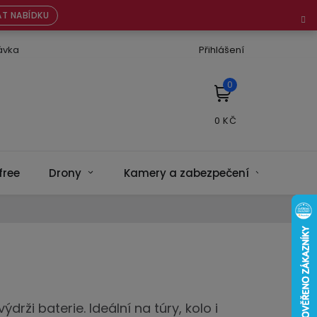
T NABÍDKU
ávka
Přihlášení
NÁKUPNÍ
KOŠÍK
free
Drony
Kamery a zabezpečení
Bate
rži baterie. Ideální na túry, kolo i