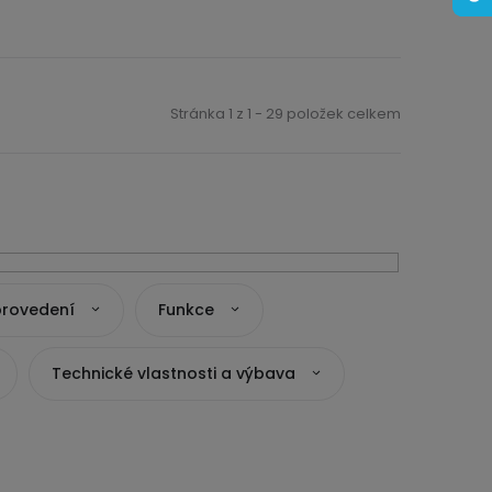
Stránka
1
z
1
-
29
položek celkem
provedení
Funkce
Technické vlastnosti a výbava