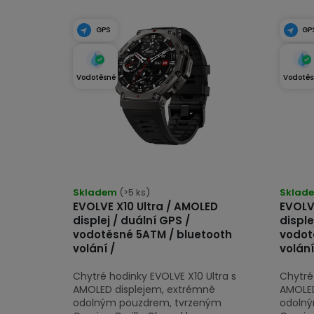
k
V
t
ý
GPS
GP
ů
p
i
Vodotěsné
Vodotěs
s
p
r
o
Průměrné
Průmě
hodnocení
Skladem
(>5 ks)
hodno
Sklad
d
EVOLVE X10 Ultra / AMOLED
EVOLV
produktu
produk
u
displej / duální GPS /
disple
je
je
vodotěsné 5ATM / bluetooth
vodot
k
4,8
4,8
volání /
volání
z
z
t
Chytré hodinky EVOLVE X10 Ultra s
Chytré 
5
5
ů
AMOLED displejem, extrémně
AMOLED
hvězdiček.
hvězdi
odolným pouzdrem, tvrzeným
odolný