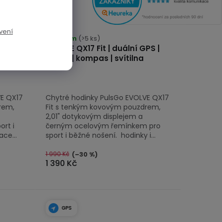
vení
Skladem
(>5 ks)
PS |
EVOLVE QX17 Fit | duální GPS |
volání | kompas | svítilna
VE QX17
Chytré hodinky PulsGo EVOLVE QX17
rem,
Fit s tenkým kovovým pouzdrem,
2,01" dotykovým displejem a
rt i
černým ocelovým řemínkem pro
ace...
sport i běžné nošení. hodinky i...
1 990 Kč
(–30 %)
1 390 Kč
GPS