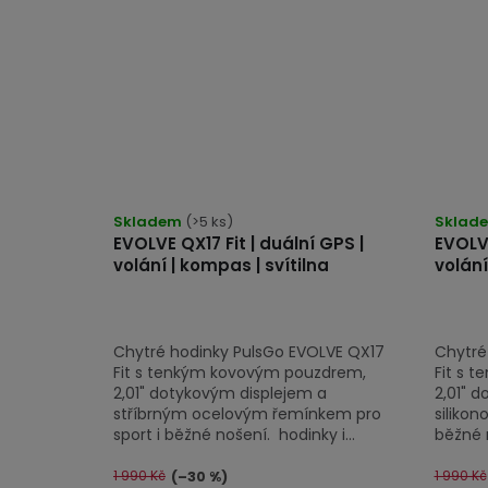
Skladem
(>5 ks)
Sklad
EVOLVE QX17 Fit | duální GPS |
EVOLVE
volání | kompas | svítilna
volání
Chytré hodinky PulsGo EVOLVE QX17
Chytré
Fit s tenkým kovovým pouzdrem,
Fit s 
2,01" dotykovým displejem a
2,01" 
stříbrným ocelovým řemínkem pro
siliko
sport i běžné nošení. hodinky i...
běžné n
1 990 Kč
1 990 Kč
(–30 %)