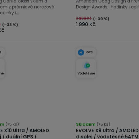
 Gorilla Glass sklem a
American Goog Design a Fre
em z prémiové nerezové
Design Awards. hodinky i apli
odinky i...
3 290 Kč
(–39 %)
1 990 Kč
č
(–33 %)
Kč
S
GPS
né
Vodotěsné
rné
Průměrné
cení
em
(>5 ks)
hodnocení
Skladem
(>5 ks)
E X10 Ultra / AMOLED
EVOLVE X9 Ultra / AMOLED
tu
produktu
j / duální GPS /
displej / vodotěsné 5ATM