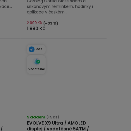
nch
Corning Gorilla Glass sklem a
kace...
silikonovým řemínkem. hodinky i
aplikace v českém...
2 990 Kč
(–33 %)
1 990 Kč
GPS
Vodotěsné
Průměrné
hodnocení
Skladem
(>5 ks)
EVOLVE X9 Ultra / AMOLED
produktu
 /
displej / vodotěsné 5ATM /