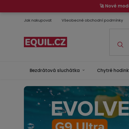
Přejít
🚀 Nové mod
na
obsah
Jak nakupovat
Všeobecné obchodní podmínky
Bezdrátová sluchátka
Chytré hodink
J
s
m