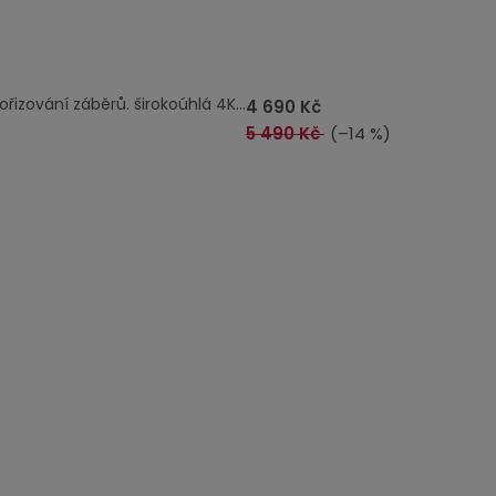
izování záběrů. širokoúhlá 4K...
4 690 Kč
5 490 Kč
(–14 %)