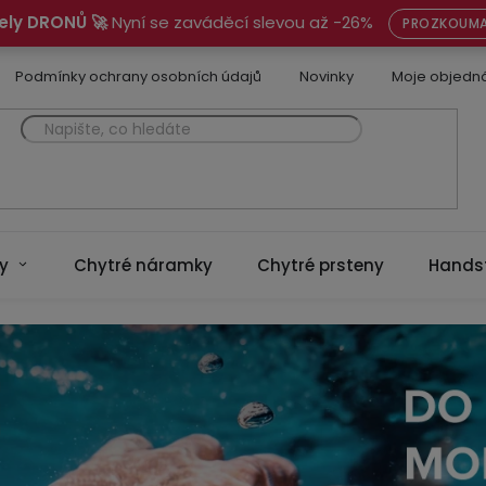
ely DRONŮ 🚀
Nyní se zaváděcí slevou až -26%
PROZKOUMA
Podmínky ochrany osobních údajů
Novinky
Moje objedn
y
Chytré náramky
Chytré prsteny
Hands