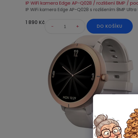
IP WiFi kamera Edge AP-Q028 / rozlišení 8MP / po
IP WiFi kamera Edge AP-Q028 s rozlišením 8MP Ultra H
1 890 Kč
DO KOŠÍKU
Průměrné