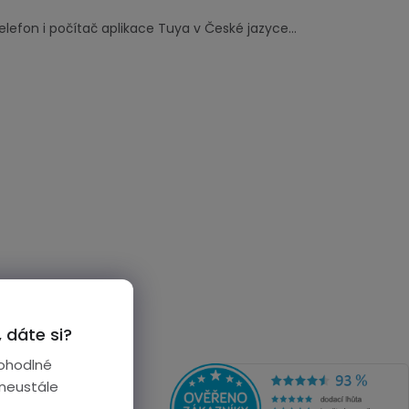
lefon i počítač aplikace Tuya v České jazyce...
 dáte si?
ohodlné
 neustále