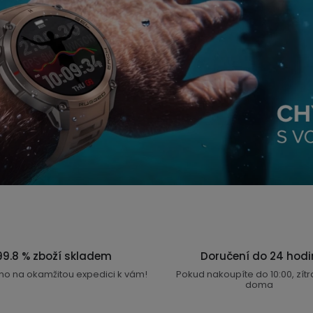
99.8 % zboží skladem
Doručení do 24 hodi
no na okamžitou expedici k vám!
Pokud nakoupíte do 10:00, zít
doma