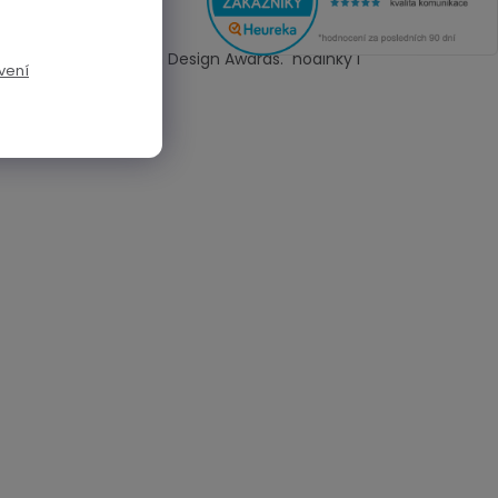
og Design a French Design Awards. hodinky i
vení