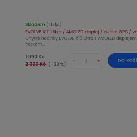
Průměrné
Skladem
(>5 ks)
hodnocení
EVOLVE X10 Ultra / AMOLED displej / duální GPS /
produktu
Chytré hodinky EVOLVE X10 Ultra s AMOLED displejem
je
českém...
5,0
z
1 990 Kč
DO KOŠ
5
2 990 Kč
(–33 %)
hvězdiček.