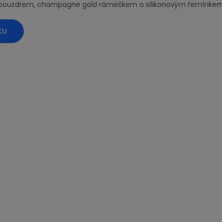
m pouzdrem, champagne gold rámečkem a silikonovým řemínkem. h
KU