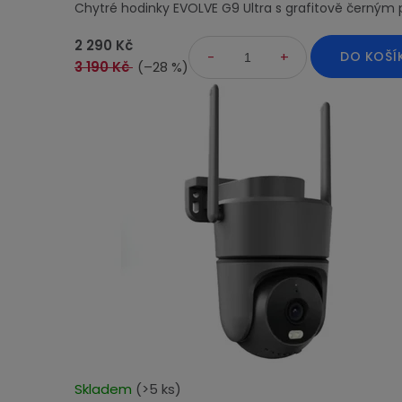
l
Chytré hodinky EVOLVE G9 Ultra s grafitově černý
je
e
5,0
2 290 Kč
DO KOŠÍ
z
3 190 Kč
(–28 %)
k
5
hvězdiček.
t
r
o
Skladem
(>5 ks)