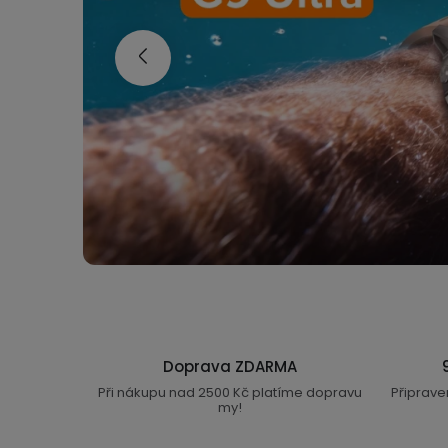
e
s
Předchozí
p
e
c
i
a
l
i
Doprava ZDARMA
s
Při nákupu nad 2500 Kč platíme dopravu
Připrave
my!
t