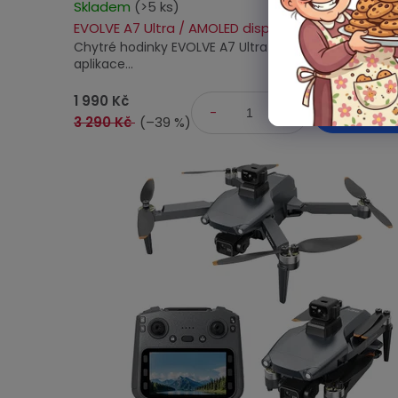
Skladem
(>5 ks)
hodnocení
EVOLVE A7 Ultra / AMOLED displej / duální GPS / 
produktu
Chytré hodinky EVOLVE A7 Ultra s elegantním des
je
aplikace...
4,9
z
1 990 Kč
DO KOŠ
5
3 290 Kč
(–39 %)
hvězdiček.