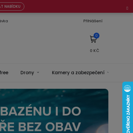
T NABÍDKU
ávka
Přihlášení
NÁKUPNÍ
KOŠÍK
free
Drony
Kamery a zabezpečení
Bate