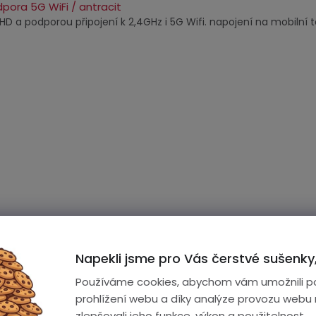
dpora 5G WiFi / antracit
D a podporou připojení k 2,4GHz i 5G Wifi. napojení na mobilní te
Napekli jsme pro Vás čerstvé sušenky,
Používáme cookies, abychom vám umožnili p
prohlížení webu a díky analýze provozu webu
zlepšovali jeho funkce, výkon a použitelnost