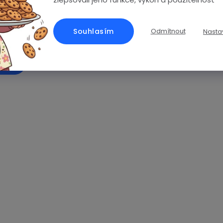
vodotěsné 5ATM / bluetooth volání
ignem a špičkovým výkonem oceněné prvním místem American Go
Souhlasím
Odmítnout
Nasta
ÍKU