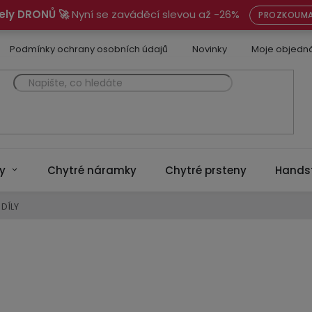
ely DRONŮ 🚀
Nyní se zaváděcí slevou až -26%
PROZKOUMA
Podmínky ochrany osobních údajů
Novinky
Moje objedn
y
Chytré náramky
Chytré prsteny
Hands
DÍLY