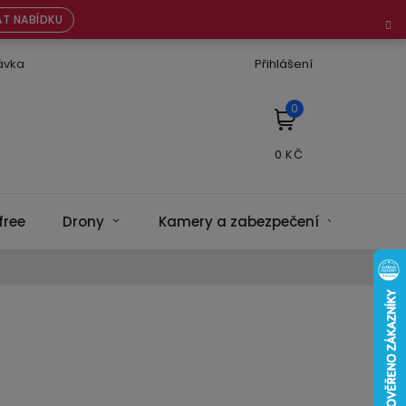
T NABÍDKU
ávka
Přihlášení
NÁKUPNÍ
KOŠÍK
free
Drony
Kamery a zabezpečení
Bate