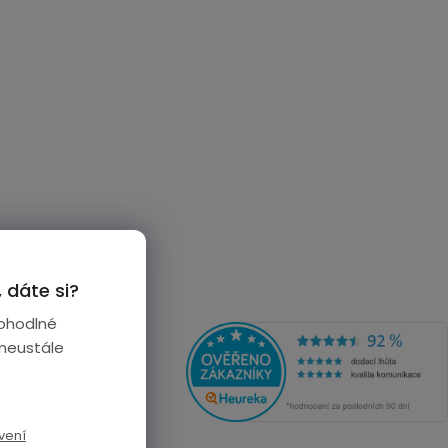
 dáte si?
ohodlné
 neustále
vení