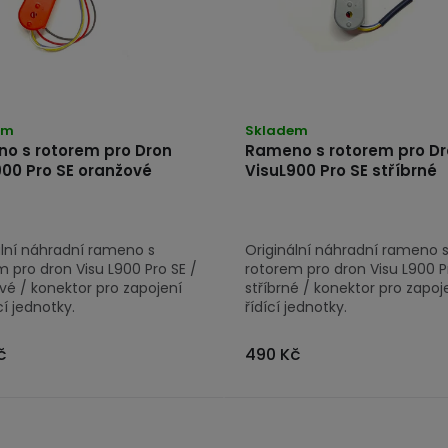
em
Skladem
o s rotorem pro Dron
Rameno s rotorem pro D
900 Pro SE oranžové
VisuL900 Pro SE stříbrné
ální náhradní rameno s
Originální náhradní rameno 
 pro dron Visu L900 Pro SE /
rotorem pro dron Visu L900 P
vé / konektor pro zapojení
stříbrné / konektor pro zapoj
cí jednotky.
řídící jednotky.
č
490 Kč