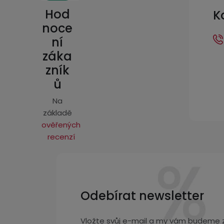
p
Hod
K
a
noce
ní
t
záka
í
zník
ů
Na
základě
ověřených
recenzí
Odebírat newsletter
Vložte svůj e-mail a my vám budeme z