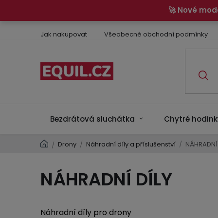
Přejít
🚀 Nové mod
na
obsah
Jak nakupovat
Všeobecné obchodní podmínky
Bezdrátová sluchátka
Chytré hodink
Domů
Drony
/
Náhradní díly a příslušenství
/
NÁHRADNÍ 
/
NÁHRADNÍ DÍLY
Náhradní díly pro drony