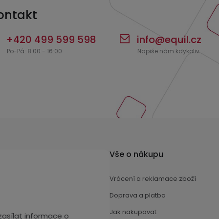
p
ontakt
i
s
+420 499 599 598
info
@
equil.cz
u
Vše o nákupu
Vrácení a reklamace zboží
Doprava a platba
Jak nakupovat
asílat informace o