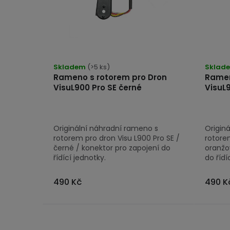
s
t
p
ů
r
o
Skladem
(>5 ks)
Sklad
d
Rameno s rotorem pro Dron
Ramen
u
VisuL900 Pro SE černé
VisuL
k
t
Originální náhradní rameno s
Origin
ů
rotorem pro dron Visu L900 Pro SE /
rotorem
černé / konektor pro zapojení do
oranžo
řídící jednotky.
do řídí
490 Kč
490 K