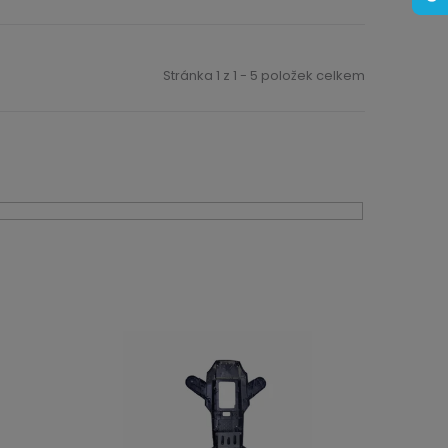
Stránka
1
z
1
-
5
položek celkem