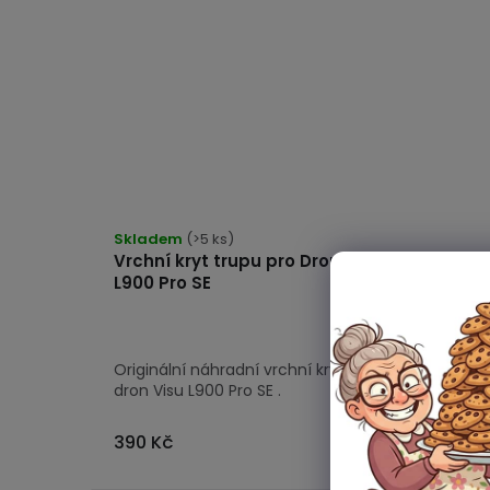
Skladem
(>5 ks)
Vrchní kryt trupu pro Dron Visu
L900 Pro SE
Originální náhradní vrchní kryt pro
dron Visu L900 Pro SE .
390 Kč