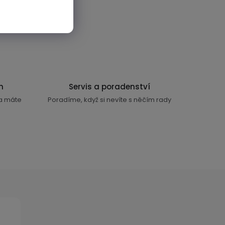
n
Servis a poradenství
ra máte
Poradíme, když si nevíte s něčím rady