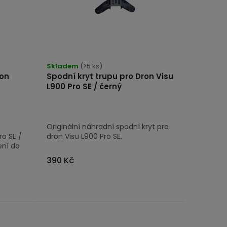
Skladem
(>5 ks)
ron
Spodní kryt trupu pro Dron Visu
L900 Pro SE / černý
s
Originální náhradní spodní kryt pro
ro SE /
dron Visu L900 Pro SE.
ení do
390 Kč