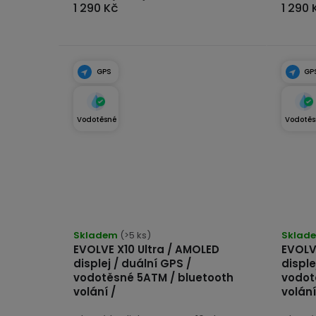
1 290 Kč
1 290 
GPS
GP
Vodotěsné
Vodotěs
Průměrné
Průmě
hodnocení
Skladem
(>5 ks)
hodno
Sklad
EVOLVE X10 Ultra / AMOLED
EVOLV
produktu
produk
displej / duální GPS /
disple
je
je
vodotěsné 5ATM / bluetooth
vodot
4,8
5,0
volání /
volání
z
z