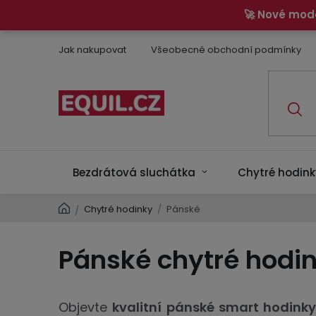
Přejít
🚀 Nové mod
na
obsah
Jak nakupovat
Všeobecné obchodní podmínky
Bezdrátová sluchátka
Chytré hodink
Domů
Chytré hodinky
/
Pánské
/
Pánské chytré hodi
Objevte
kvalitní pánské smart hodink