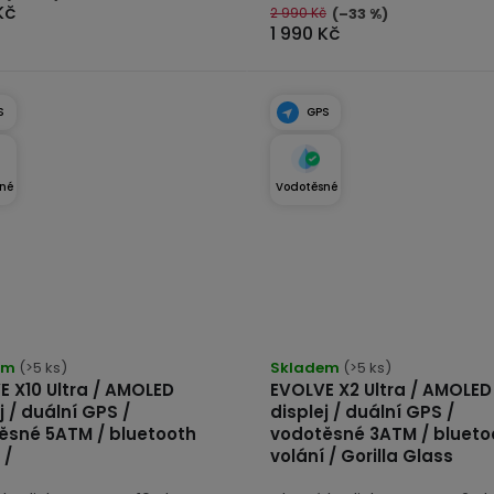
Kč
2 990 Kč
(–33 %)
1 990 Kč
S
GPS
né
Vodotěsné
rné
Průměrné
cení
em
(>5 ks)
hodnocení
Skladem
(>5 ks)
E X10 Ultra / AMOLED
EVOLVE X2 Ultra / AMOLED
tu
produktu
j / duální GPS /
displej / duální GPS /
je
ěsné 5ATM / bluetooth
vodotěsné 3ATM / blueto
5,0
 /
volání / Gorilla Glass
z