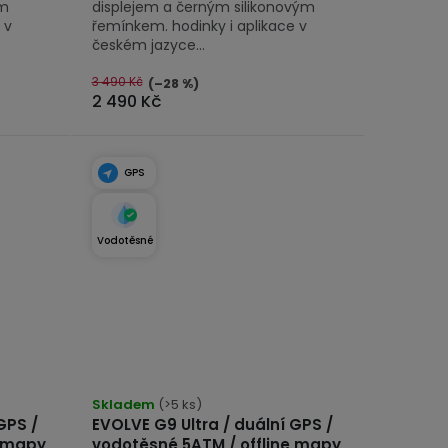
ým
displejem a černým silikonovým
 v
řemínkem. hodinky i aplikace v
českém jazyce...
3 490 Kč
(–28 %)
2 490 Kč
GPS
Vodotěsné
Skladem
(>5 ks)
GPS /
EVOLVE G9 Ultra / duální GPS /
e mapy
vodotěsné 5ATM / offline mapy