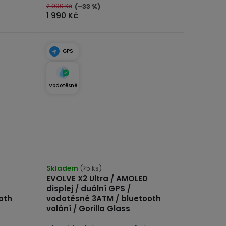
2 990 Kč
(–33 %)
1 990 Kč
GPS
Vodotěsné
Skladem
(>5 ks)
EVOLVE X2 Ultra / AMOLED
displej / duální GPS /
oth
vodotěsné 3ATM / bluetooth
volání / Gorilla Glass