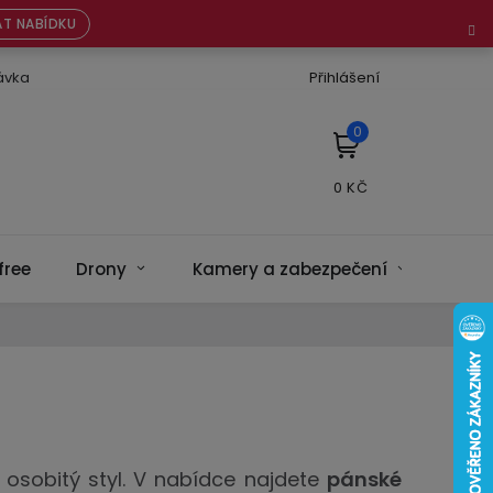
T NABÍDKU
ávka
Přihlášení
NÁKUPNÍ
KOŠÍK
free
Drony
Kamery a zabezpečení
Bate
a osobitý styl. V nabídce najdete
pánské