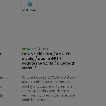
Vodotěsné
Průměrné
hodnocení
Skladem
(>5 ks)
D
EVOLVE X10 Ultra / AMOLED
produktu
displej / duální GPS /
je
vodotěsné 5ATM / bluetooth
4,8
volání /
z
tra s
Chytré hodinky EVOLVE X10 Ultra s
5
AMOLED displejem, extrémně
hvězdiček.
ým
odolným pouzdrem, tvrzeným
Corning Gorilla Glass sklem a
ky i
řemínkem z prémiové nerezové
oceli. hodinky i...