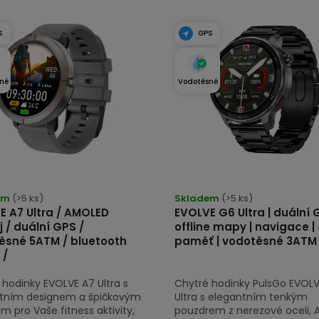
S
GPS
né
Vodotěsné
rné
Průměrné
cení
em
(>5 ks)
hodnocení
Skladem
(>5 ks)
E A7 Ultra / AMOLED
EVOLVE G6 Ultra | duální 
tu
produktu
j / duální GPS /
offline mapy | navigace |
je
ěsné 5ATM / bluetooth
paměť | vodotěsné 3ATM
5,0
 /
z
 hodinky EVOLVE A7 Ultra s
Chytré hodinky PulsGo EVOL
5
tním designem a špičkovým
Ultra s elegantním tenkým
ček.
hvězdiček.
 pro Vaše fitness aktivity,
pouzdrem z nerezové oceli,