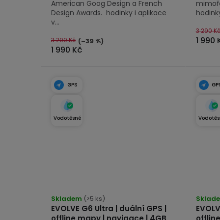
American Goog Design a French
mimořá
Design Awards. hodinky i aplikace
hodinky
v...
3 290 K
1 990 
3 290 Kč
(–39 %)
1 990 Kč
GPS
GP
Vodotěsné
Vodotěs
Průmě
Skladem
(>5 ks)
hodno
Sklad
EVOLVE G6 Ultra | duální GPS |
EVOLVE
produk
offline mapy | navigace | 4GB
offlin