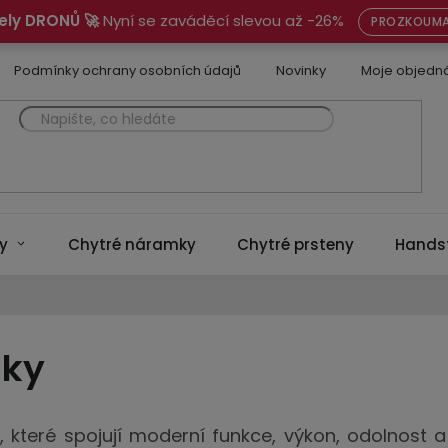
ely DRONŮ 🚀
Nyní se zaváděcí slevou až -26%
PROZKOUMA
Podmínky ochrany osobních údajů
Novinky
Moje objedn
y
Chytré náramky
Chytré prsteny
Hands
nky
y
, které spojují moderní funkce, výkon, odolnost 