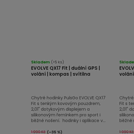
Průměrné
hodnocení
Skladem
(>5 ks)
Sklad
EVOLVE QX17 Fit | duální GPS |
EVOLVE
produktu
volání | kompas | svítilna
volání
je
5,0
z
Chytré hodinky PulsGo EVOLVE QX17
Chytré
5
Fit s tenkým kovovým pouzdrem,
Fit s 
hvězdiček.
2,01" dotykovým displejem a
2,01" 
silikonovým řemínkem pro sport i
siliko
běžné nošení. hodinky i aplikace v...
běžné n
1 990 Kč
1 990 Kč
(–35 %)