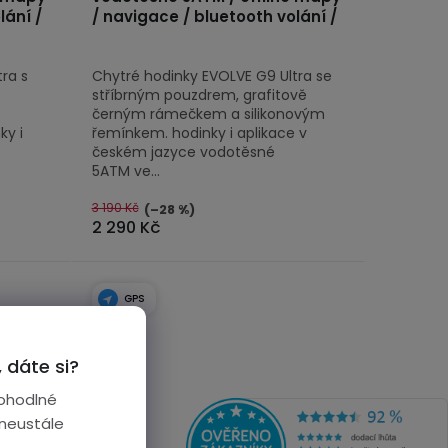
lání /
/ navigace / bluetooth volání /
ra s
Chytré hodinky EVOLVE G9 Ultra se
stříbrným pouzdrem, grafitově
černým rámečkem a silikonovým
ky i
řemínkem. hodinky i aplikace v
českém jazyce vodotěsné
5ATM ve...
3 190 Kč
(–28 %)
2 290 Kč
GPS
 dáte si?
ohodlné
 neustále