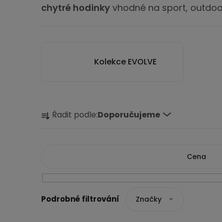
chytré hodinky
vhodné na sport, outdoor
Kolekce EVOLVE
Ř
Řadit podle:
Doporučujeme
a
z
e
Cena
n
í
1290
Kč
2490
Kč
Značky
p