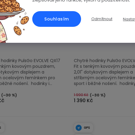
Souhlasím
Odmítnout
Nasta
em
(>5 ks)
Skladem
(>5 ks)
 QX17 Fit | duální GPS |
EVOLVE QX17 Fit | duální G
 | kompas | svítilna
volání | kompas | svítilna
 hodinky PulsGo EVOLVE QX17
Chytré hodinky PulsGo EVOL
tenkým kovovým pouzdrem,
Fit s tenkým kovovým pouzd
dotykovým displejem a
2,01" dotykovým displejem a
m ocelovým řemínkem pro
stříbrným ocelovým řemínk
 běžné nošení. hodinky i...
sport i běžné nošení. hodinky i
1 990 Kč
(–30 %)
(–30 %)
Kč
1 390 Kč
S
GPS