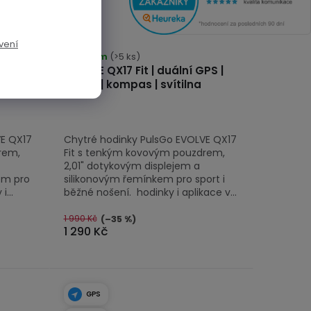
vení
Skladem
(>5 ks)
PS |
EVOLVE QX17 Fit | duální GPS |
volání | kompas | svítilna
VE QX17
Chytré hodinky PulsGo EVOLVE QX17
rem,
Fit s tenkým kovovým pouzdrem,
2,01" dotykovým displejem a
em pro
silikonovým řemínkem pro sport i
...
běžné nošení. hodinky i aplikace v...
1 990 Kč
(–35 %)
1 290 Kč
GPS