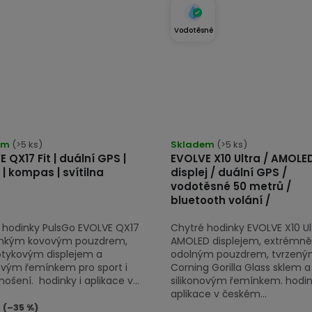
Vodotěsné
Průměrné
em
(>5 ks)
hodnocení
Skladem
(>5 ks)
 QX17 Fit | duální GPS |
EVOLVE X10 Ultra / AMOLE
produktu
 | kompas | svítilna
displej / duální GPS /
je
vodotěsné 50 metrů /
5,0
bluetooth volání /
z
 hodinky PulsGo EVOLVE QX17
Chytré hodinky EVOLVE X10 Ul
5
tenkým kovovým pouzdrem,
AMOLED displejem, extrémně
hvězdiček.
dotykovým displejem a
odolným pouzdrem, tvrzen
novým řemínkem pro sport i
Corning Gorilla Glass sklem a
ošení. hodinky i aplikace v...
silikonovým řemínkem. hodin
aplikace v českém...
(–35 %)