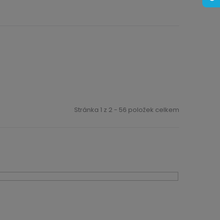
Stránka
1
z
2
-
56
položek celkem