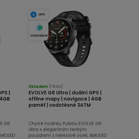
GPS
Vodotěsné
Průměrné
hodnocení
Skladem
(>5 ks)
GPS |
EVOLVE G6 Ultra | duální GPS |
produktu
 4GB
offline mapy | navigace | 4GB
je
paměť | vodotěsné 3ATM
5,0
z
VE G6
Chytré hodinky PulsGo EVOLVE G6
5
Ultra s elegantním tenkým
hvězdiček.
 AMOLED
pouzdrem z nerezové oceli, AMOLED