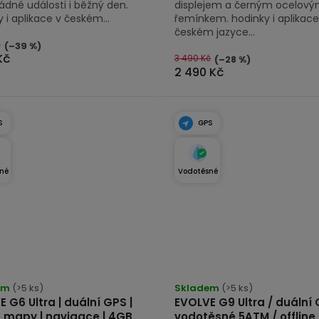
dné události i běžný den.
displejem a černým ocelov
 i aplikace v českém...
řemínkem. hodinky i aplikace
českém jazyce...
č
(–39 %)
Kč
3 490 Kč
(–28 %)
2 490 Kč
S
GPS
né
Vodotěsné
rné
Průměrné
cení
em
(>5 ks)
hodnocení
Skladem
(>5 ks)
 G6 Ultra | duální GPS |
EVOLVE G9 Ultra / duální 
tu
produktu
e mapy | navigace | 4GB
vodotěsné 5ATM / offlin