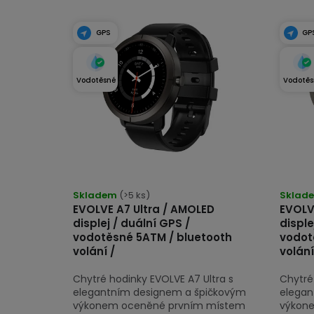
r
V
o
ý
GPS
GP
d
p
u
i
Vodotěsné
Vodotěs
k
s
t
p
ů
r
o
Průměrné
Průmě
hodnocení
Skladem
(>5 ks)
hodno
Sklad
d
EVOLVE A7 Ultra / AMOLED
EVOLV
produktu
produk
u
displej / duální GPS /
disple
je
je
vodotěsné 5ATM / bluetooth
vodot
k
5,0
5,0
volání /
volání
z
z
t
Chytré hodinky EVOLVE A7 Ultra s
Chytré
5
5
ů
elegantním designem a špičkovým
elegan
hvězdiček.
hvězdi
výkonem oceněné prvním místem
výkonem