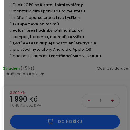
Kamerové
displejem
Duální
GPS se 6 satelitními systémy
Sada
systémy
Paměti
Příslušenství
monitor kvality spánku a úrovně stresu
se
a
měření tepu, saturace krve kyslíkem
2
úložiště
Příslušenství
170 sportovních režimů
bateriemi
ke
volání přes hodinky
, přijímání zpráv
kamerám
Paměťové
Napájecí
kompas, barometr, nadmořská výška
Sada
karty
kabely
1,43" AMOLED
displej s nastavení
Always On
se
pro všechny telefony Android a Apple IOS
3
odolnost s armádní
certifikací MIL-STD-810H
Externí
USB-
Esenciální
bateriemi
SSD
A
oleje
(>5 ks)
Skladem
Možnosti doručen
disky
/
11.8.2026
Náhradní
USB-
Doplňkové
díly
C
služby
a
3 290 Kč
příslušenství
USB-
1 990 Kč
Značky
A
1 645 Kč bez DPH
/
Měrná cena:
mini
ANRAN
USB
DO KOŠÍKU