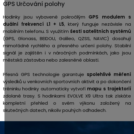
GPS Určování polohy
Hodinky jsou vybavené pokročilým
GPS modulem s
duální frekvencí L1 + L5
, který funguje nezávisle na
mobilním telefonu. S využitím
šesti satelitních systémů
(GPS, Glonass, BEIDOU, Galileo, QZSS, NAVIC) dosahují
mimořádně rychlého a přesného určení polohy. Stabilní
signál je zajištěn i v náročných podmínkách, jako jsou
městská zástavba nebo zalesněné oblasti.
Přesná GPS technologie garantuje
spolehlivé měření
výsledků u venkovních sportovních aktivit a po dokončení
tréninku hodinky automaticky vytvoří
mapu s trajektorií
zdolané trasy. S hodinkami EVOLVE X9 Ultra tak získáte
kompletní přehled o svém výkonu založený na
skutečných datech, nikoliv pouhých odhadech.