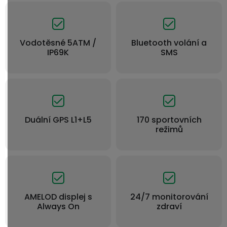
Vodotěsné 5ATM /
Bluetooth volání a
IP69K
SMS
Duální GPS L1+L5
170 sportovních
režimů
AMELOD displej s
24/7 monitorování
Always On
zdraví