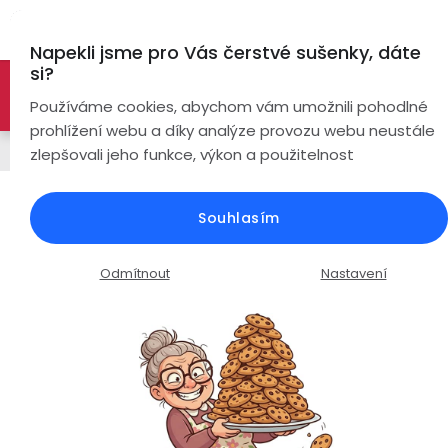
Přejít
Hl
na
Napekli jsme pro Vás čerstvé sušenky, dáte
obsah
si?
🚀 Nové modely DRONŮ 🚀
Nyní se zaváděcí slevou až
Bezdrátová
Používáme cookies, abychom vám umožnili pohodlné
sluchátka
-26%
PROZKOUMAT NABÍDKU
prohlížení webu a díky analýze provozu webu neustále
Chytré hodinky
zlepšovali jeho funkce, výkon a použitelnost
True
Chytré
Wireless
hodinky
EVOLVE X9 Ultra / AMOLED displej /
Souhlasím
vodotěsné 5ATM / duální GPS /
Pecky
Dámské
Chytré
bluetooth volání
náramky
Odmítnout
Nastavení
Špunty
Pánské
Průměrné
Podrobnosti hodnocení
Neohodnoceno
Chytré
hodnocení
prsteny
Do
Dětské
produktu
uší
je
Handsfree
0,0
Pro
z
Ear
Seniory
Hook
Drony
5