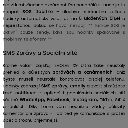
ale ztlumí všechna oznámení. Pro nenadálé situace je tu
naopak
SOS tlačítko
– dlouhým stisknutím začnou
hodinky automaticky volat až na
5 uložených čísel
a
nepřestanou, dokud
se hovor nespojí. ** funkce SOS je
aktivní pouze tehdy, když jsou hodinky spárované s
mobilním telefonem **
SMS Zprávy a Sociální sítě
Kromě volání zajišťují EVOLVE X9 Ultra také neustálý
přehled o důležitých
zprávách a oznámeních
, aniž
byste museli neustále kontrolovat displej telefonu.
Hodinky zobrazují
SMS zprávy, emaily
a zvolit si můžete
také notifikace z aplikací i populárních sociálních sítí
včetně
WhatsApp, Facebook, Instagram,
TikTok, Síť X
a dalších. Díky tomu vám neunikne žádný důležitý
komentář ani zpráva - od teď je komunikace s přáteli
opět o trochu příjemnější.