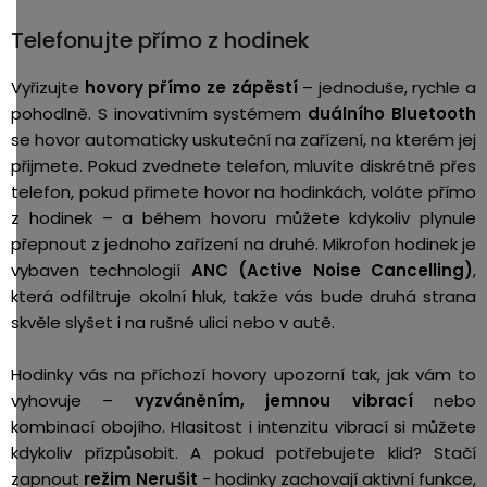
Telefonujte přímo z hodinek
Vyřizujte
hovory přímo ze zápěstí
– jednoduše, rychle a
pohodlně. S inovativním systémem
duálního Bluetooth
se hovor automaticky uskuteční na zařízení, na kterém jej
přijmete. Pokud zvednete telefon, mluvíte diskrétně přes
telefon, pokud přimete hovor na hodinkách, voláte přímo
z hodinek – a během hovoru můžete kdykoliv plynule
přepnout z jednoho zařízení na druhé. Mikrofon hodinek je
vybaven technologií
ANC (Active Noise Cancelling)
,
která odfiltruje okolní hluk, takže vás bude druhá strana
skvěle slyšet i na rušné ulici nebo v autě.
Hodinky vás na příchozí hovory upozorní tak, jak vám to
vyhovuje –
vyzváněním, jemnou vibrací
nebo
kombinací obojího. Hlasitost i intenzitu vibrací si můžete
kdykoliv přizpůsobit. A pokud potřebujete klid? Stačí
zapnout
režim Nerušit
- hodinky zachovají aktivní funkce,