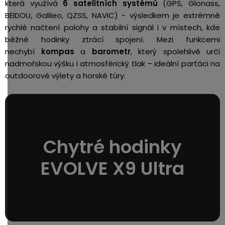
která využívá
6 satelitních systémů
(GPS, Glonass,
BEIDOU, Galileo, QZSS, NAVIC) - výsledkem je extrémně
rychlé načtení polohy a stabilní signál i v místech, kde
běžné hodinky ztrácí spojení. Mezi funkcemi
nechybí
kompas
a
barometr
, který spolehlivě určí
nadmořskou výšku i atmosférický tlak – ideální parťáci na
outdoorové výlety a horské túry.
Chytré hodinky
EVOLVE X9 Ultra