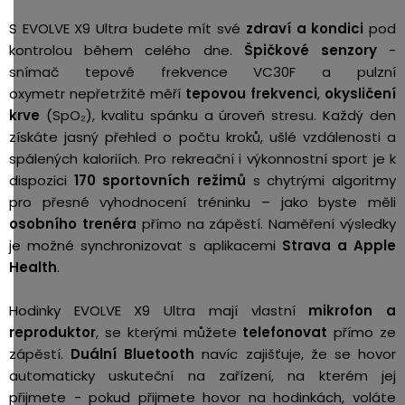
S EVOLVE X9 Ultra budete mít své
zdraví a kondici
pod
kontrolou během celého dne.
Špičkové senzory
-
snímač tepové frekvence VC30F a pulzní
oxymetr nepřetržitě měří
tepovou frekvenci
,
okysličení
krve
(SpO₂), kvalitu spánku a úroveň stresu. Každý den
získáte jasný přehled o počtu kroků, ušlé vzdálenosti a
spálených kaloriích. Pro rekreační i výkonnostní sport je k
dispozici
170 sportovních režimů
s chytrými algoritmy
pro přesné vyhodnocení tréninku – jako byste měli
osobního trenéra
přímo na zápěstí. Naměření výsledky
je možné synchronizovat s aplikacemi
Strava a Apple
Health
.
Hodinky EVOLVE X9 Ultra mají vlastní
mikrofon a
reproduktor
, se kterými můžete
telefonovat
přímo ze
zápěstí.
Duální Bluetooth
navíc zajišťuje, že se hovor
automaticky uskuteční na zařízení, na kterém jej
přijmete - pokud přijmete hovor na hodinkách, voláte