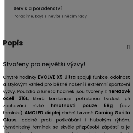
3,5mm
Servis a poradenství
JACK
Poradíme, když si nevíte s něčím rady
Redukce
Popis
Stvořeny pro největší výzvy!
Chytré hodinky
EVOLVE X9 Ultra
spojují funkce, odolnost
a stylovým vzhled pro běžné nošení i extrémní sportovní
výzvy. Pouzdro a luneta hodinek jsou tvořeny z
nerezové
oceli
316L
, která kombinuje potřebnou tvrdost při
zachování nízké
hmotnosti pouze 59g
(bez
řemínku).
AMOLED displej
chrání tvrzené
Corning Gorilla
Glass
, odolné proti poškrábání i hlubokým rýhám.
Vyměnitelný řemínek se skvěle přizpůsobí zápěstí a je