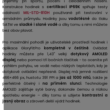
příjemný při sportu, pocení i celodenním nošení.
Konstrukce hodinek s
certifikací IP69K
splňuje testy
odolnosti
MIL-STD-810H
používané při testování v
armádním průmyslu. Hodinky jsou
vodotěsné
do tlaku
5ATM ve
sladké i slané vodě
a díky tomu s nimi můžete
bez obav plavat.
Pro maximální pohodlí je uživatelské prostředí hodinek i
aplikace GloryFitPro
kompletně v češtině
. Ovládat
hodinky můžete pře 1,43" velký
dotykový AMOLED
displej
, nebo pomocí tří bočních tlačítek - to oceníte při
rychlém pohybu, ve vodě nebo nízkých teplotách, kdy je
dotykové ovládání nepřesné. Displej má jemné rozlišení
466×466 px, hustotu 391 PPI a
jas až 1000 nitů
, takže je
perfektně čitelný i
na přímém slunci
. Technologie
AMOLED zajišťuje syté barvy, dokonale černou a nízkou
spotřebu energie – díky tomu si užijete
kontrastní a
jasný obraz
a zároveň delší výdrž hodinek.