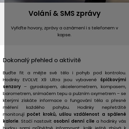
Volání & SMS zprávy
Vyřiďte hovory, zprávy a oznámení i s telefonem v
kapse.
Dokonalý přehled o aktivitě
Buďte fit a mějte své tělo i pohyb pod kontrolou.
Hodinky EVOLVE X9 Ultra jsou vybavené
špičkovými
senzory
– gyroskopem, akcelerometrem, kompasem,
barometrem, snímačem tepu a pulzním oxymetrem – se
kterými získáte informace o fungování těla a přesné
měření každého pohybu. Hodinky nepřetržitě
monitorují
počet kroků, ušlou vzdálenost a spálené
kalorie
.
Stačí nastavit
osobní denní cíle
a hodinky vás
budou sami průběžně informovat, kolik ještě zbývá k