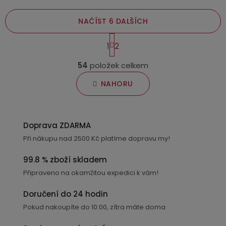
NAČÍST 6 DALŠÍCH
S
1
2
t
O
r
54
položek celkem
v
á
n
l
NAHORU
k
á
o
d
v
a
á
Doprava ZDARMA
c
n
Při nákupu nad 2500 Kč platíme dopravu my!
í
í
p
99.8 % zboží skladem
r
Připraveno na okamžitou expedici k vám!
v
k
Doručení do 24 hodin
y
Pokud nakoupíte do 10:00, zítra máte doma
v