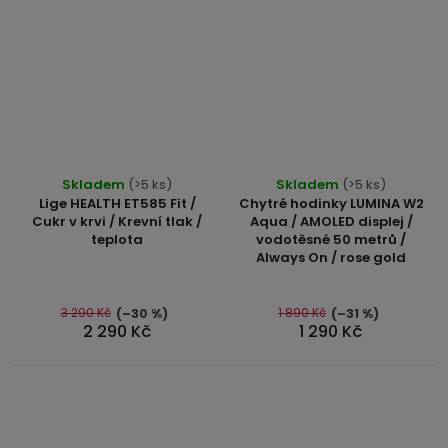
Průměrné
Průměrné
Skladem
(>5 ks)
Skladem
(>5 ks)
hodnocení
hodnocení
Lige HEALTH ET585 Fit /
Chytré hodinky LUMINA W2
produktu
produktu
Cukr v krvi / Krevní tlak /
Aqua / AMOLED displej /
teplota
vodotěsné 50 metrů /
je
je
Always On / rose gold
5,0
4,7
z
z
5
5
3 290 Kč
1 890 Kč
(–30 %)
(–31 %)
2 290 Kč
1 290 Kč
hvězdiček.
hvězdiček.