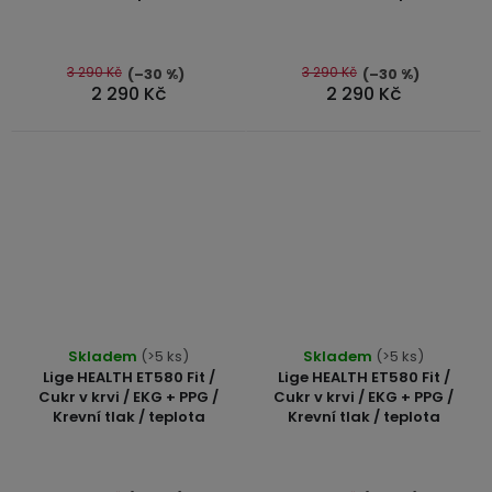
5,0
5,0
z
z
5
5
3 290 Kč
3 290 Kč
(–30 %)
(–30 %)
2 290 Kč
2 290 Kč
hvězdiček.
hvězdiček.
Průměrné
Průměrné
Skladem
(>5 ks)
Skladem
(>5 ks)
hodnocení
hodnocení
Lige HEALTH ET580 Fit /
Lige HEALTH ET580 Fit /
produktu
produktu
Cukr v krvi / EKG + PPG /
Cukr v krvi / EKG + PPG /
Krevní tlak / teplota
Krevní tlak / teplota
je
je
5,0
5,0
z
z