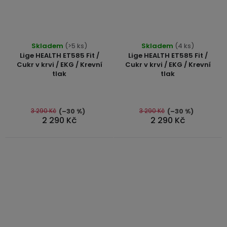
Průměrné
Průměrné
Skladem
(>5 ks)
Skladem
(4 ks)
hodnocení
hodnocení
Lige HEALTH ET585 Fit /
Lige HEALTH ET585 Fit /
produktu
produktu
Cukr v krvi / EKG / Krevní
Cukr v krvi / EKG / Krevní
tlak
tlak
je
je
4,8
4,9
z
z
5
5
3 290 Kč
3 290 Kč
(–30 %)
(–30 %)
2 290 Kč
2 290 Kč
hvězdiček.
hvězdiček.