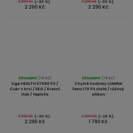
5
5
3 290 Kč
3 290 Kč
(–30 %)
(–30 %)
2 290 Kč
2 290 Kč
hvězdiček.
hvězdiček.
Průměrné
Průměrné
Skladem
(>5 ks)
Skladem
(>5 ks)
hodnocení
hodnocení
Lige HEALTH ET580 Fit /
Chytré hodinky LUMINA
produktu
produktu
Cukr v krvi / EKG / Krevní
Femi I70 Fit zlaté / růžový
tlak / teplota
silikon
je
je
4,7
5,0
z
z
5
5
3 290 Kč
2 490 Kč
(–30 %)
(–28 %)
2 290 Kč
1 790 Kč
hvězdiček.
hvězdiček.