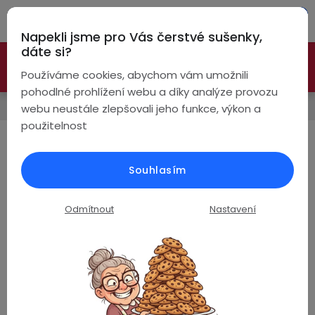
Přejít
Hleda
na
Napekli jsme pro Vás čerstvé sušenky,
obsah
NÁ
dáte si?
🚀 Nové modely DRONŮ 🚀
Nyní se zaváděcí slevou až
KO
Bezdrátová
Používáme cookies, abychom vám umožnili
sluchátka
-26%
PROZKOUMAT NABÍDKU
pohodlné prohlížení webu a díky analýze provozu
Chytré hodinky
webu neustále zlepšovali jeho funkce, výkon a
True
Chytré
použitelnost
Wireless
hodinky
AMOLED hodinky
Pecky
Dámské
Chytré
Souhlasím
AMOLED hodinky
mají displej se sytými barvami,
náramky
hlubokou černou a výbornou čitelností i na slunci.
Špunty
Pánské
Obraz je ostrý a úsporný k baterii.
Odmítnout
Nastavení
Chytré
prsteny
Ř
Do
Dětské
Řadit podle:
Nejprodávanější
uší
a
Handsfree
Pro
z
Stránka
1
z
2
-
54
položek celkem
Ear
Seniory
e
Hook
Drony