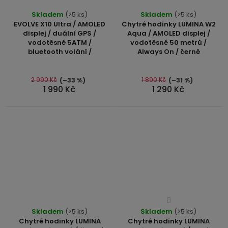
Průměrné
Průměrné
Skladem
(>5 ks)
Skladem
(>5 ks)
hodnocení
hodnocení
EVOLVE X10 Ultra / AMOLED
Chytré hodinky LUMINA W2
produktu
produktu
displej / duální GPS /
Aqua / AMOLED displej /
vodotěsné 5ATM /
vodotěsné 50 metrů /
je
je
bluetooth volání /
Always On / černé
4,8
5,0
z
z
5
5
2 990 Kč
1 890 Kč
(–33 %)
(–31 %)
1 990 Kč
1 290 Kč
hvězdiček.
hvězdiček.
Průměrné
Průměrné
Skladem
(>5 ks)
Skladem
hodnocení
(>5 ks)
hodnocení
Chytré hodinky LUMINA
Chytré hodinky LUMINA
produktu