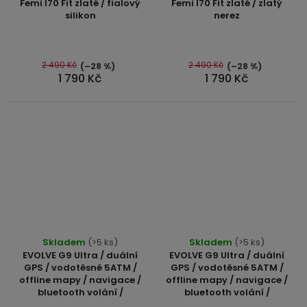
produktu
Femi I70 Fit zlaté / fialový
Femi I70 Fit zlaté / zlatý
je
silikon
nerez
je
4,0
5,0
z
z
5
5
2 490 Kč
2 490 Kč
(–28 %)
(–28 %)
hvězdiček.
1 790 Kč
1 790 Kč
hvězdiček.
Průměrné
Průměrné
Skladem
(>5 ks)
Skladem
(>5 ks)
hodnocení
hodnocení
EVOLVE G9 Ultra / duální
EVOLVE G9 Ultra / duální
produktu
produktu
GPS / vodotěsné 5ATM /
GPS / vodotěsné 5ATM /
offline mapy / navigace /
offline mapy / navigace /
je
je
bluetooth volání /
bluetooth volání /
5,0
5,0