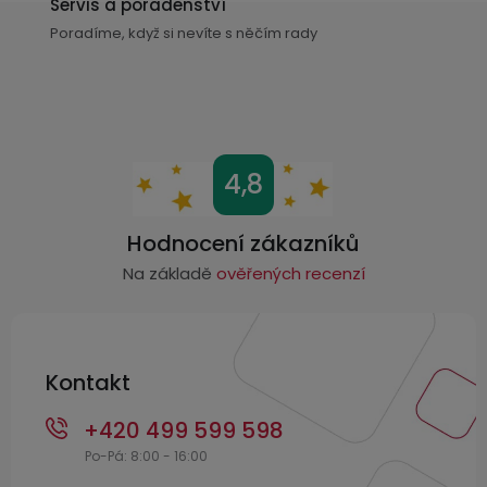
ý
Servis a poradenství
p
Poradíme, když si nevíte s něčím rady
i
s
u
Z
4,8
á
p
Hodnocení zákazníků
a
Na základě
ověřených recenzí
t
í
Kontakt
+420 499 599 598