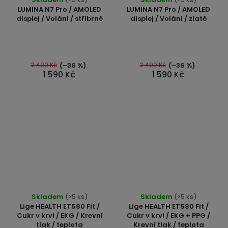
hodnocení
hodnocení
LUMINA N7 Pro / AMOLED
LUMINA N7 Pro / AMOLED
produktu
produktu
displej / Volání / stříbrné
displej / Volání / zlaté
je
je
5,0
5,0
z
z
5
5
2 490 Kč
2 490 Kč
(–36 %)
(–36 %)
1 590 Kč
1 590 Kč
hvězdiček.
hvězdiček.
Průměrné
Průměrné
Skladem
(>5 ks)
Skladem
(>5 ks)
hodnocení
hodnocení
Lige HEALTH ET580 Fit /
Lige HEALTH ET580 Fit /
produktu
produktu
Cukr v krvi / EKG / Krevní
Cukr v krvi / EKG + PPG /
tlak / teplota
Krevní tlak / teplota
je
je