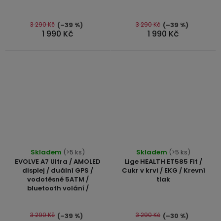
5,0
z
5
3 290 Kč
3 290 Kč
(–39 %)
(–39 %)
1 990 Kč
1 990 Kč
hvězdiček.
Průměrné
Průměrné
Skladem
(>5 ks)
Skladem
(>5 ks)
hodnocení
hodnocení
EVOLVE A7 Ultra / AMOLED
Lige HEALTH ET585 Fit /
produktu
produktu
displej / duální GPS /
Cukr v krvi / EKG / Krevní
vodotěsné 5ATM /
tlak
je
je
bluetooth volání /
5,0
5,0
z
z
5
5
3 290 Kč
3 290 Kč
(–39 %)
(–30 %)