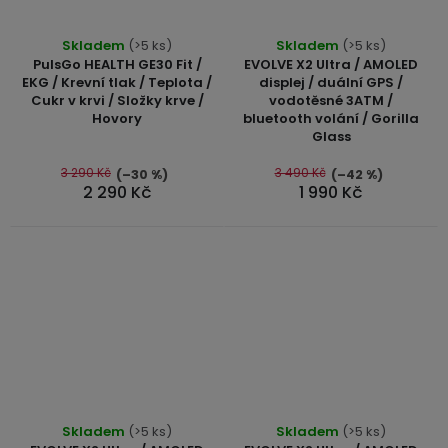
Průměrné
Průměrné
Skladem
(>5 ks)
Skladem
(>5 ks)
hodnocení
hodnocení
PulsGo HEALTH GE30 Fit /
EVOLVE X2 Ultra / AMOLED
produktu
produktu
EKG / Krevní tlak / Teplota /
displej / duální GPS /
Cukr v krvi / Složky krve /
vodotěsné 3ATM /
je
je
Hovory
bluetooth volání / Gorilla
5,0
5,0
Glass
z
z
5
5
3 290 Kč
3 490 Kč
(–30 %)
(–42 %)
2 290 Kč
1 990 Kč
hvězdiček.
hvězdiček.
Průměrné
Skladem
(>5 ks)
Skladem
(>5 ks)
hodnocení