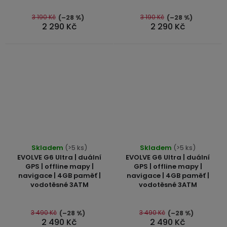
z
z
5
5
3 190 Kč
3 190 Kč
(–28 %)
(–28 %)
2 290 Kč
2 290 Kč
hvězdiček.
hvězdiček.
Průměrné
Průměrné
Skladem
(>5 ks)
Skladem
(>5 ks)
hodnocení
hodnocení
EVOLVE G6 Ultra | duální
EVOLVE G6 Ultra | duální
produktu
produktu
GPS | offline mapy |
GPS | offline mapy |
navigace | 4GB paměť |
navigace | 4GB paměť |
je
je
vodotěsné 3ATM
vodotěsné 3ATM
5,0
5,0
z
z
5
5
3 490 Kč
3 490 Kč
(–28 %)
(–28 %)
2 490 Kč
2 490 Kč
hvězdiček.
hvězdiček.