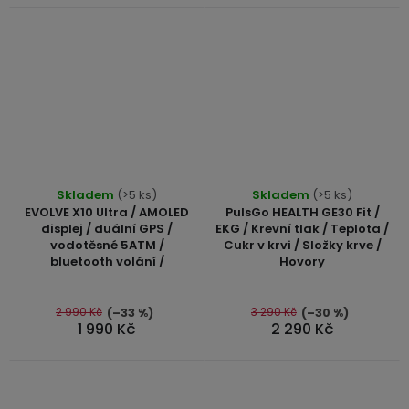
USB-
A
/
Lightning
Nabíjecí
adaptéry
Průměrné
Průměrné
Skladem
(>5 ks)
Skladem
(>5 ks)
USB-
hodnocení
hodnocení
EVOLVE X10 Ultra / AMOLED
PulsGo HEALTH GE30 Fit /
C
produktu
produktu
displej / duální GPS /
EKG / Krevní tlak / Teplota /
/
vodotěsné 5ATM /
Cukr v krvi / Složky krve /
je
je
USB-
bluetooth volání /
Hovory
5,0
5,0
C
z
z
5
5
2 990 Kč
3 290 Kč
(–33 %)
(–30 %)
USB-
1 990 Kč
2 290 Kč
hvězdiček.
hvězdiček.
C
/
Lightning