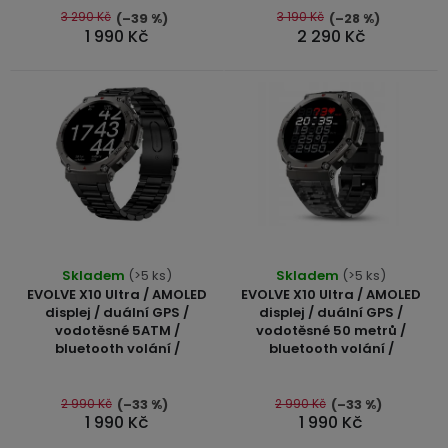
Kamerové
displejem
5
3 290 Kč
3 190 Kč
(–39 %)
(–28 %)
k
Sada
systémy
Paměti
Příslušenství
1 990 Kč
2 290 Kč
hvězdiček.
se
a
t
2
úložiště
Příslušenství
ů
bateriemi
ke
kamerám
Paměťové
Napájecí
Sada
karty
kabely
se
3
Externí
USB-
Esenciální
bateriemi
SSD
A
oleje
disky
/
Náhradní
USB-
Průměrné
Průměrné
Doplňkové
Skladem
(>5 ks)
Skladem
(>5 ks)
díly
C
hodnocení
hodnocení
služby
EVOLVE X10 Ultra / AMOLED
EVOLVE X10 Ultra / AMOLED
a
produktu
produktu
displej / duální GPS /
displej / duální GPS /
příslušenství
vodotěsné 5ATM /
vodotěsné 50 metrů /
je
je
USB-
Značky
bluetooth volání /
bluetooth volání /
A
4,8
5,0
/
z
z
mini
ANRAN
5
5
2 990 Kč
2 990 Kč
(–33 %)
(–33 %)
USB
1 990 Kč
1 990 Kč
hvězdiček.
hvězdiček.