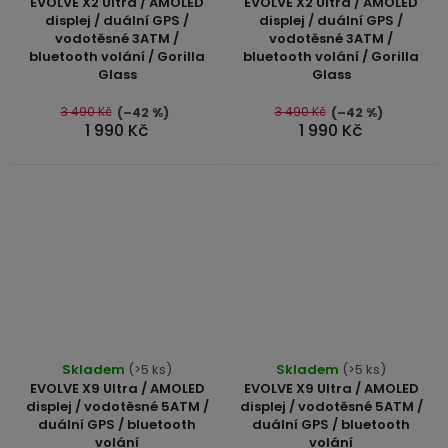
EVOLVE X2 Ultra / AMOLED
EVOLVE X2 Ultra / AMOLED
produktu
displej / duální GPS /
displej / duální GPS /
vodotěsné 3ATM /
vodotěsné 3ATM /
je
bluetooth volání / Gorilla
bluetooth volání / Gorilla
5,0
Glass
Glass
z
5
3 490 Kč
3 490 Kč
(–42 %)
(–42 %)
1 990 Kč
1 990 Kč
hvězdiček.
Průměrné
Skladem
(>5 ks)
Skladem
(>5 ks)
hodnocení
EVOLVE X9 Ultra / AMOLED
EVOLVE X9 Ultra / AMOLED
produktu
displej / vodotěsné 5ATM /
displej / vodotěsné 5ATM /
duální GPS / bluetooth
duální GPS / bluetooth
je
volání
volání