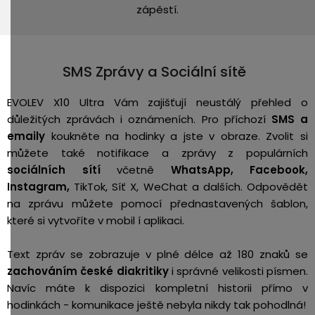
zápěstí.
SMS Zprávy a Sociální sítě
EVOLEV X10 Ultra Vám zajišťují n
eustálý přehled o
důležitých zprávách i oznámeních.
Pro příchozí
SMS a
emaily
koukněte na hodinky a jste v obraze.
Zvolit si
můžete také notifikace a zprávy z populárních
sociálních sítí
včetně
WhatsApp, Facebook,
Instagram,
TikTok, Síť X, WeChat a dalších. Odpovědět
na zprávu můžete pomocí přednastavených šablon,
které si vytvoříte v mobil í aplikaci.
Text zpráv se zobrazuje v plné délce až 180 znaků se
zachováním české diakritiky
i správné velikosti písmen.
Navíc máte k dispozici kompletní historii přímo v
hodinkách - komunikace ještě nebyla nikdy tak pohodlná!