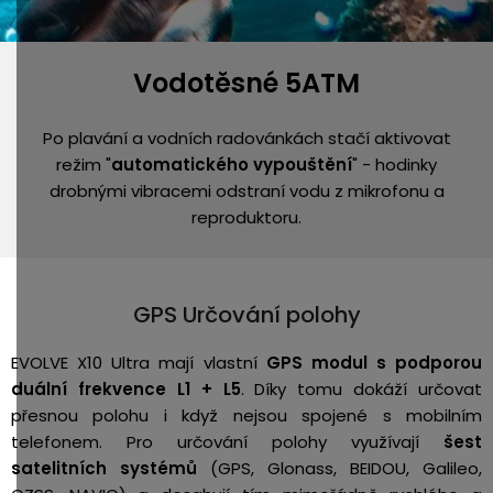
Vodotěsné 5ATM
Po plavání a vodních radovánkách stačí aktivovat
režim "
automatického vypouštění
" - hodinky
drobnými vibracemi odstraní vodu z mikrofonu a
reproduktoru.
GPS Určování polohy
EVOLVE X10 Ultra mají vlastní
GPS modul s podporou
duální frekvence L1 + L5
. Díky tomu dokáží určovat
přesnou polohu i když nejsou spojené s mobilním
telefonem. Pro určování polohy využívají
šest
satelitních systémů
(GPS, Glonass, BEIDOU, Galileo,