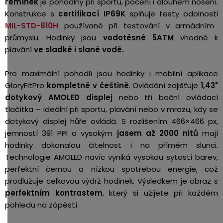
řemínek
je pohodlný při sportu, pocení i dlouhém nošení.
Konstrukce s
certifikací IP69K
splňuje testy odolnosti
MIL-STD-810H
používané při testování v armádním
průmyslu. Hodinky jsou
vodotěsné 5ATM
vhodné k
plavání
ve sladké i slané vodě.
Pro maximální pohodlí jsou hodinky i mobilní aplikace
GloryFitPro
kompletně v češtině
. Ovládání zajišťuje
1,43"
dotykový AMOLED displej
nebo tří boční ovládací
tlačítka – ideální při sportu, plavání nebo v mrazu, kdy se
dotykový displej hůře ovládá. S rozlišením 466×466 px,
jemností 391 PPI a vysokým
jasem až 2000 nitů
mají
hodinky dokonalou čitelnost i na přímém slunci.
Technologie AMOLED navíc vyniká vysokou sytostí barev,
perfektní černou a nízkou spotřebou energie, což
prodlužuje celkovou výdrž hodinek. Výsledkem je obraz s
perfektním kontrastem
, který si užijete při každém
pohledu na zápěstí.