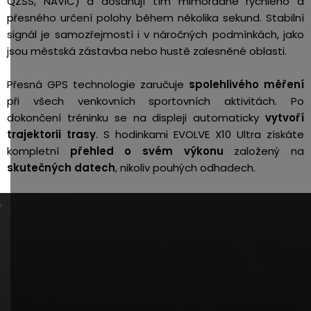
QZSS, NAVIC) a dosahují tím mimořádně rychlého a
přesného určení polohy během několika sekund. Stabilní
signál je samozřejmostí i v náročných podmínkách, jako
jsou městská zástavba nebo hustě zalesněné oblasti.
Přesná GPS technologie zaručuje
spolehlivého měření
při všech venkovních sportovních aktivitách. Po
dokončení tréninku se na displeji automaticky
vytvoří
trajektorii trasy
. S hodinkami EVOLVE X10 Ultra
získáte
kompletní
přehled o svém výkonu
založený na
skutečných datech
, nikoliv pouhých odhadech.