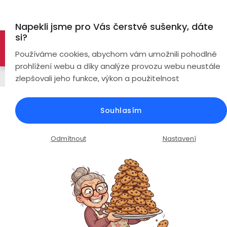
Přejít
Hl
na
Napekli jsme pro Vás čerstvé sušenky, dáte
obsah
si?
🚀 Nové modely DRONŮ 🚀
Nyní se zaváděcí slevou až
Bezdrátová
Používáme cookies, abychom vám umožnili pohodlné
sluchátka
-26%
PROZKOUMAT NABÍDKU
prohlížení webu a díky analýze provozu webu neustále
Chytré hodinky
zlepšovali jeho funkce, výkon a použitelnost
True
Chytré
Wireless
hodinky
EVOLVE X10 Ultra / AMOLED displej
Souhlasím
/ duální GPS / vodotěsné 5ATM /
Pecky
Dámské
Chytré
bluetooth volání /
náramky
Odmítnout
Nastavení
Špunty
Pánské
Průměrné
Podrobnosti hodnocení
4 hodnocení
Chytré
hodnocení
prsteny
Do
Dětské
produktu
uší
je
Handsfree
4,8
Pro
z
Ear
Seniory
Hook
5
Drony