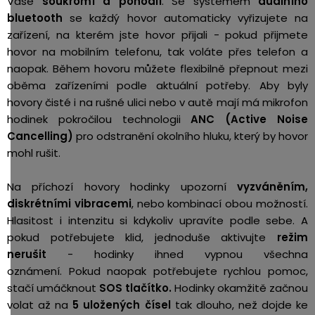
Vaše
soukromí a pohodlí
. Se systémem
duálního
bluetooth
se každý hovor automaticky vyřizujete na
zařízení, na kterém jste hovor přijali - pokud přijmete
hovor na mobilním telefonu, tak voláte přes telefon a
naopak. B
ěhem hovoru můžete flexibilně přepnout mezi
oběma zařízeními podle aktuální potřeby.
Aby byly
hovory čisté i na rušné ulici nebo v autě mají má mikrofon
hodinek pokročilou technologii
ANC (Active Noise
Cancelling)
pro odstranění okolního hluku, který by hovor
mohl rušit.
Na příchozí hovory hodinky upozorní
vyzváněním,
diskrétními vibracemi
, nebo kombinací obou možností.
Hlasitost i intenzitu si kdykoliv upravíte podle sebe.
A
pokud potřebujete klid, jednoduše aktivujte
režim
nerušit
- hodinky ihned vypnou všechna
oznámení. Pokud naopak potřebujete r
ychlou pomoc,
stačí umáčknout
SOS tlačítko.
Hodinky okamžitě začnou
volat až na
5 uložených čísel
tak dlouho, než dojde ke