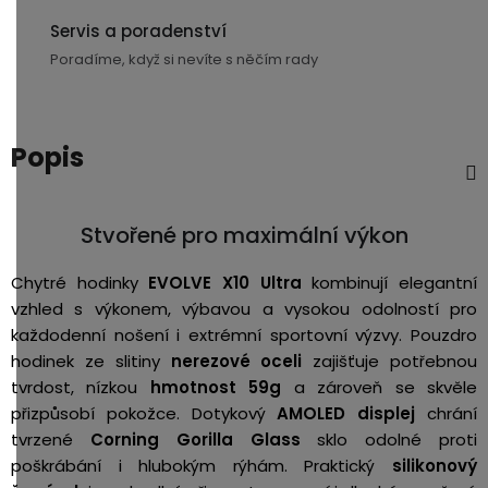
3,5mm
Servis a poradenství
JACK
Poradíme, když si nevíte s něčím rady
Redukce
Popis
Stvořené pro maximální výkon
Chytré hodinky
EVOLVE X10 Ultra
kombinují elegantní
vzhled s výkonem, výbavou a vysokou odolností pro
každodenní nošení i extrémní sportovní výzvy. Pouzdro
hodinek ze slitiny
nerezové oceli
zajišťuje potřebnou
tvrdost, nízkou
hmotnost 59g
a zároveň se skvěle
přizpůsobí pokožce. Dotykový
AMOLED displej
chrání
tvrzené
Corning Gorilla Glass
sklo odolné proti
poškrábání i hlubokým rýhám. Praktický
silikonový