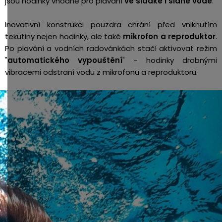
jsou hodinky vhodné pro plavání
ve sladké i slané vodě
.
Inovativní konstrukci pouzdra chrání před vniknutím
tekutiny nejen hodinky, ale také
mikrofon a reproduktor
.
Po plavání a vodních radovánkách stačí aktivovat režim
"
automatického vypouštění
" - hodinky drobnými
vibracemi odstraní vodu z mikrofonu a reproduktoru.