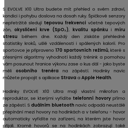
S EVOLVE X10 Ultra budete mít přehled o svém zdraví,
kondici i pohybu doslova na dosah ruky. Špičkové senzory
nepřetržitě sledují
tepovou frekvenci
včetně tepových
zón,
okysličení krve (SpO₂)
,
kvalitu spánku
i
míru
stresu
během dne. Každý den získáte přehledné
statistiky kroků, ušlé vzdálenosti i spálených kalorií. Pro
sportovce je připraveno
170 sportovních režimů
, které s
přesnými algoritmy vyhodnotí každý trénink a pomohou
vám posunout hranice výkonu zase o kus dál - jako byste
měli
osobního trenéra
na zápěstí. Hodinky navíc
můžete propojit s aplikace
Strava
a
Apple Health
.
Hodinky EVOLVE X10 Ultra mají vlastní mikrofon a
reproduktor, se kterými vyřídíte
telefonní hovory
přímo
ze zápěstí. S
duálním bluetooth
navíc odpadá neustálé
přepínání mezi hovory na hodinkách a v telefonu - hovor
automaticky vyřídíte na zařízení, na kterém jste hovor
přijali. Kromě hovorů se na hodinkách zobrazují také