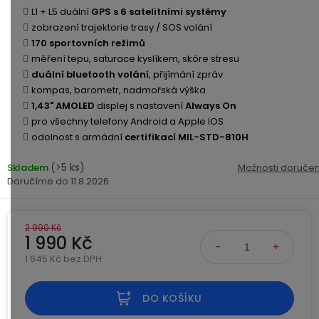
Kamerové
displejem
L1 + L5 duální
GPS s 6 satelitními systémy
Sada
systémy
Paměti
Příslušenství
zobrazení trajektorie trasy / SOS volání
se
a
170 sportovních režimů
2
úložiště
Příslušenství
měření tepu, saturace kyslíkem, skóre stresu
bateriemi
ke
duální bluetooth volání
, přijímání zpráv
kamerám
Paměťové
Napájecí
kompas, barometr, nadmořská výška
Sada
karty
kabely
1,43" AMOLED
displej s nastavení
Always On
se
pro všechny telefony Android a Apple IOS
3
odolnost s armádní
certifikací MIL-STD-810H
Externí
USB-
Esenciální
bateriemi
SSD
A
oleje
(>5 ks)
Skladem
Možnosti doručen
disky
/
11.8.2026
Náhradní
USB-
Doplňkové
díly
C
služby
a
2 990 Kč
příslušenství
USB-
1 990 Kč
Značky
A
1 645 Kč bez DPH
/
Měrná cena:
mini
ANRAN
USB
DO KOŠÍKU