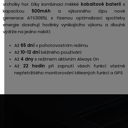
vrcholky hor.
Díky kombinaci měkké
kobaltové baterii
s
kapacitou
500mAh
a výkonného čipu nové
generace ATS3085L s řízenou optimalizací spotřeby
energie dosahují hodinky vynikajícího výkonu a dlouhé
výdrže na jedno nabití:
Až
65 dní
v pohotovostním režimu
Až
10-12 dní
běžného používání
Až
4 dny
s režimem aktivním Always On
Až
22 hodin
při zapnutí všech funkcí včetně
nepřetržitého monitorování tělesných funkcí a GPS