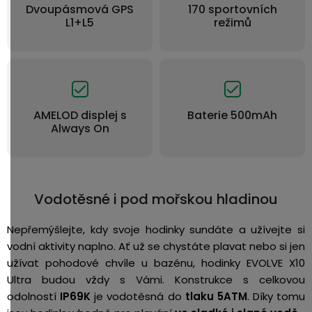
Dvoupásmová GPS
170 sportovních
L1+L5
režimů
AMELOD displej s
Baterie 500mAh
Always On
Vodotěsné i pod mořskou hladinou
Nepřemýšlejte, kdy svoje hodinky sundáte a užívejte si
vodní aktivity naplno.
Ať už se chystáte plavat nebo si jen
užívat pohodové chvíle u bazénu, hodinky EVOLVE X10
Ultra budou vždy s Vámi.
Konstrukce s celkovou
odolností
IP69K
je vodotěsná do
tlaku 5ATM
. Díky tomu