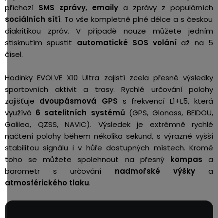
příchozí
SMS zprávy
,
emaily
a zprávy z populárních
sociálních sítí
. To vše kompletně plné délce a s českou
diakritikou zpráv. V případě nouze můžete jedním
stisknutím spustit
automatické SOS volání
až na 5
čísel.
Hodinky EVOLVE X10 Ultra zajistí zcela
přesné výsledky
sportovních aktivit a trasy. Rychlé určování polohy
zajišťuje
dvoupásmová GPS
s frekvencí L1+L5, která
využívá
6 satelitních systémů
(GPS, Glonass, BEIDOU,
Galileo,
QZSS, NAVIC). Výsledek je extrémně rychlé
načtení polohy během několika sekund, s výrazně vyšší
stabilitou signálu i v hůře dostupných místech. Kromě
toho se můžete spolehnout na přesný
kompas
a
barometr s určování
nadmořské výšky
a
atmosférického tlaku
.