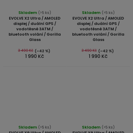
Průměrné
Průměrné
Skladem
(>5 ks)
Skladem
(>5 ks)
hodnocení
hodnocení
EVOLVE X2 Ultra / AMOLED
EVOLVE X2 Ultra / AMOLED
produktu
produktu
displej / duální GPS /
displej / duální GPS /
vodotěsné 3ATM /
vodotěsné 3ATM /
je
je
bluetooth volání / Gorilla
bluetooth volání / Gorilla
5,0
5,0
Glass
Glass
z
z
5
5
3 490 Kč
3 490 Kč
(–42 %)
(–42 %)
1 990 Kč
1 990 Kč
hvězdiček.
hvězdiček.
Průměrné
Průměrné
Skladem
(>5 ks)
Skladem
(>5 ks)
hodnocení
hodnocení
EVOLVE X9 Ultra / AMOLED
EVOLVE X9 Ultra / AMOLED