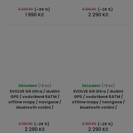
z
z
USB-
5
5
3 290 Kč
3 190 Kč
(–39 %)
(–28 %)
A
1 990 Kč
2 290 Kč
hvězdiček.
hvězdiček.
/
Lightning
Nabíjecí
adaptéry
USB-
C
/
Průměrné
USB-
Skladem
(>5 ks)
Skladem
(>5 ks)
hodnocení
C
EVOLVE G9 Ultra / duální
EVOLVE G9 Ultra / duální
produktu
GPS / vodotěsné 5ATM /
GPS / vodotěsné 5ATM /
offline mapy / navigace /
offline mapy / navigace /
je
USB-
bluetooth volání /
bluetooth volání /
5,0
C
z
/
Lightning
5
3 190 Kč
3 190 Kč
(–28 %)
(–28 %)
2 290 Kč
2 290 Kč
hvězdiček.