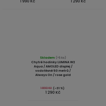
1 990 Kč
1 290 Kč
hvězdiček.
hvězdiček.
Průměrné
Skladem
(>5 ks)
hodnocení
Chytré hodinky LUMINA W2
produktu
Aqua / AMOLED displej /
vodotěsné 50 metrů /
je
Always On / rose gold
4,7
z
5
1 890 Kč
(–31 %)
1 290 Kč
hvězdiček.