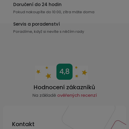
Doručení do 24 hodin
Pokud nakoupíte do 10:00, zítra máte doma
Servis a poradenství
Poradíme, když si nevíte s něčím rady
Z
4,8
á
p
Hodnocení zákazníků
a
Na základě
ověřených recenzí
t
í
Kontakt