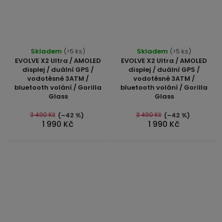
Průměrné
Skladem
(>5 ks)
Skladem
(>5 ks)
hodnocení
EVOLVE X2 Ultra / AMOLED
EVOLVE X2 Ultra / AMOLED
produktu
displej / duální GPS /
displej / duální GPS /
vodotěsné 3ATM /
vodotěsné 3ATM /
je
bluetooth volání / Gorilla
bluetooth volání / Gorilla
5,0
Glass
Glass
z
5
3 490 Kč
3 490 Kč
(–42 %)
(–42 %)
1 990 Kč
1 990 Kč
hvězdiček.