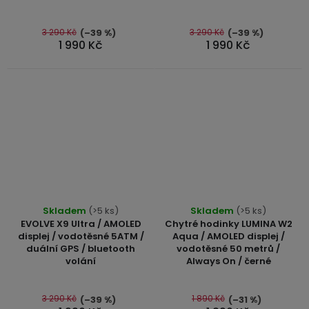
z
5
3 290 Kč
3 290 Kč
(–39 %)
(–39 %)
1 990 Kč
1 990 Kč
hvězdiček.
Průměrné
Průměrné
Skladem
(>5 ks)
Skladem
(>5 ks)
hodnocení
hodnocení
EVOLVE X9 Ultra / AMOLED
Chytré hodinky LUMINA W2
produktu
produktu
displej / vodotěsné 5ATM /
Aqua / AMOLED displej /
duální GPS / bluetooth
vodotěsné 50 metrů /
je
je
volání
Always On / černé
4,9
5,0
z
z
5
5
3 290 Kč
1 890 Kč
(–39 %)
(–31 %)