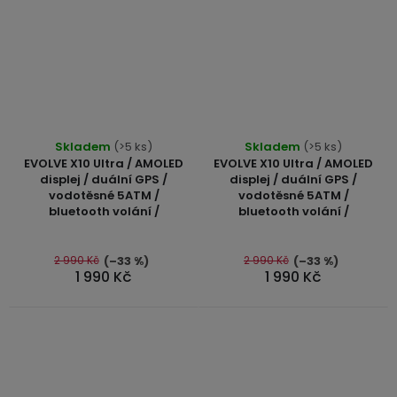
Průměrné
Průměrné
Skladem
(>5 ks)
Skladem
(>5 ks)
hodnocení
hodnocení
EVOLVE X10 Ultra / AMOLED
EVOLVE X10 Ultra / AMOLED
produktu
produktu
displej / duální GPS /
displej / duální GPS /
vodotěsné 5ATM /
vodotěsné 5ATM /
je
je
bluetooth volání /
bluetooth volání /
4,8
5,0
z
z
5
5
2 990 Kč
2 990 Kč
(–33 %)
(–33 %)
1 990 Kč
1 990 Kč
hvězdiček.
hvězdiček.