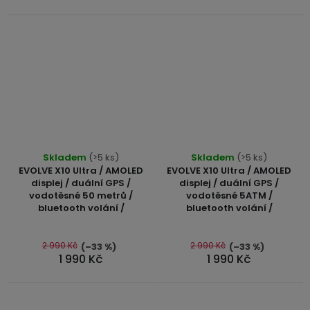
3,5mm
JACK
Redukce
Průměrné
Průměrné
Skladem
(>5 ks)
Skladem
(>5 ks)
hodnocení
hodnocení
EVOLVE X10 Ultra / AMOLED
EVOLVE X10 Ultra / AMOLED
produktu
produktu
displej / duální GPS /
displej / duální GPS /
vodotěsné 50 metrů /
vodotěsné 5ATM /
je
je
bluetooth volání /
bluetooth volání /
5,0
4,8
z
z
5
5
2 990 Kč
2 990 Kč
(–33 %)
(–33 %)
1 990 Kč
1 990 Kč
hvězdiček.
hvězdiček.