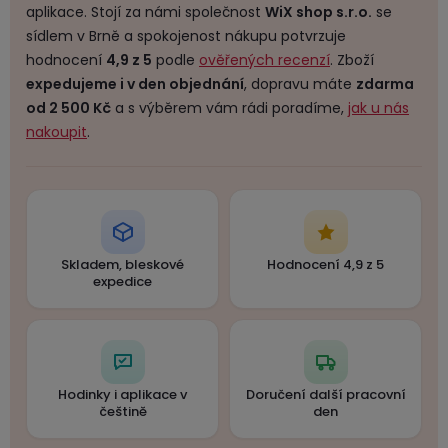
aplikace. Stojí za námi společnost
WiX shop s.r.o.
se
sídlem v Brně a spokojenost nákupu potvrzuje
hodnocení
4,9 z 5
podle
ověřených recenzí
. Zboží
expedujeme i v den objednání
, dopravu máte
zdarma
od 2 500 Kč
a s výběrem vám rádi poradíme,
jak u nás
nakoupit
.
Skladem, bleskové
Hodnocení 4,9 z 5
expedice
Hodinky i aplikace v
Doručení další pracovní
češtině
den