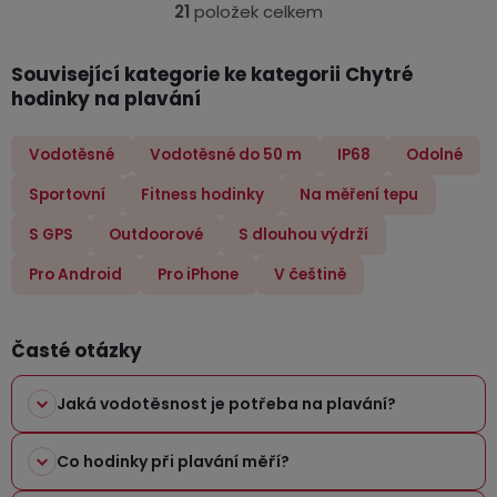
21
položek celkem
O
v
Související kategorie ke kategorii Chytré
l
hodinky na plavání
á
d
a
Vodotěsné
Vodotěsné do 50 m
IP68
Odolné
c
Sportovní
Fitness hodinky
Na měření tepu
í
p
S GPS
Outdoorové
S dlouhou výdrží
r
Pro Android
Pro iPhone
V češtině
v
k
y
Časté otázky
v
ý
Jaká vodotěsnost je potřeba na plavání?
p
i
Co hodinky při plavání měří?
s