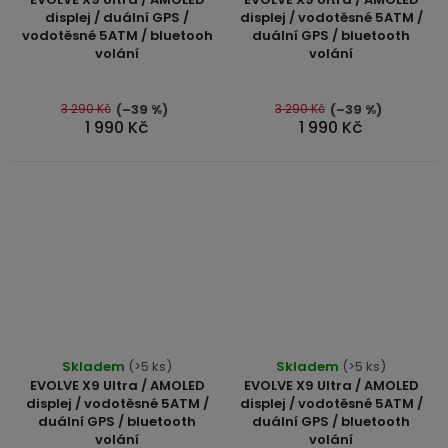
produktu
produktu
displej / duální GPS /
displej / vodotěsné 5ATM /
vodotěsné 5ATM / bluetooh
duální GPS / bluetooth
je
je
volání
volání
5,0
5,0
z
z
5
5
3 290 Kč
3 290 Kč
(–39 %)
(–39 %)
1 990 Kč
1 990 Kč
hvězdiček.
hvězdiček.
Průměrné
Skladem
(>5 ks)
Skladem
(>5 ks)
hodnocení
EVOLVE X9 Ultra / AMOLED
EVOLVE X9 Ultra / AMOLED
produktu
displej / vodotěsné 5ATM /
displej / vodotěsné 5ATM /
duální GPS / bluetooth
duální GPS / bluetooth
je
volání
volání
4,8