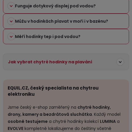
u
Funguje dotykový displej pod vodou?
Můžu v hodinkách plavat v moři i v bazénu?
Měří hodinky tep i pod vodou?
Jak vybrat chytré hodinky na plavání
EQUIL.CZ, český specialista na chytrou
elektroniku
Jsme český e-shop zaměřený na
chytré hodinky,
drony, kamery a bezdrátová sluchátka
. Každý model
osobně testujeme
a chytré hodinky kolekcí
LUMINA
a
EVOLVE
kompletně lokalizujeme do češtiny včetně