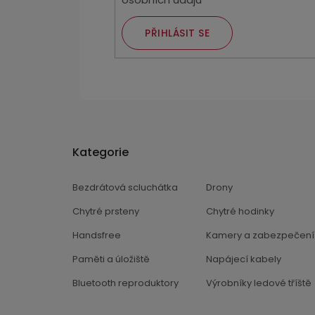
PŘIHLÁSIT SE
Kategorie
Bezdrátová scluchátka
Drony
Chytré prsteny
Chytré hodinky
Handsfree
Kamery a zabezpečení
Paměti a úložiště
Napájecí kabely
Bluetooth reproduktory
Výrobníky ledové tříště