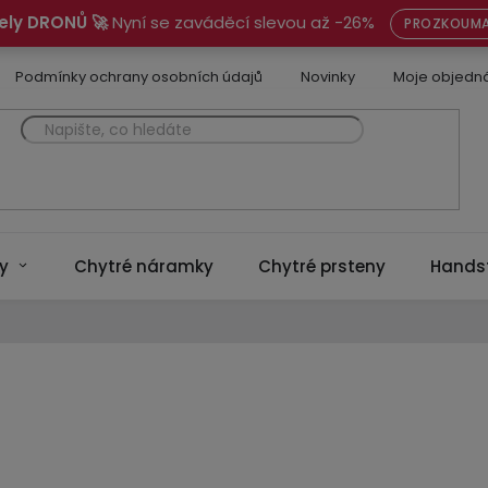
ely DRONŮ 🚀
Nyní se zaváděcí slevou až -26%
PROZKOUMA
Podmínky ochrany osobních údajů
Novinky
Moje objedn
y
Chytré náramky
Chytré prsteny
Hands