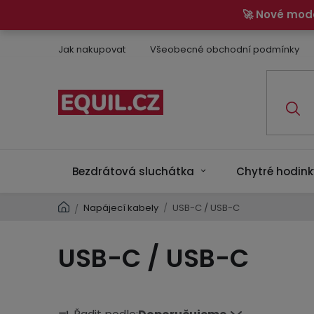
Přejít
🚀 Nové mod
na
obsah
Jak nakupovat
Všeobecné obchodní podmínky
Bezdrátová sluchátka
Chytré hodink
Domů
Napájecí kabely
/
USB-C / USB-C
/
USB-C / USB-C
Ř