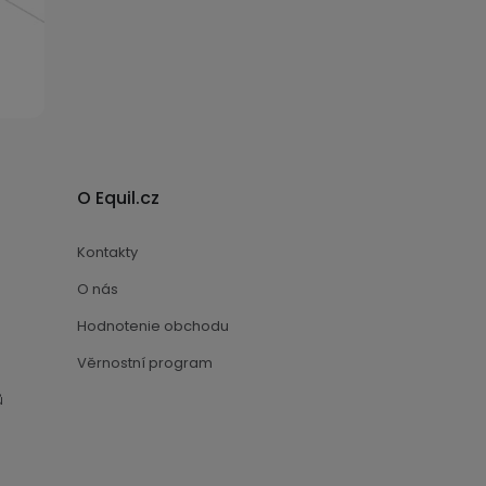
O Equil.cz
Kontakty
O nás
Hodnotenie obchodu
Věrnostní program
ů