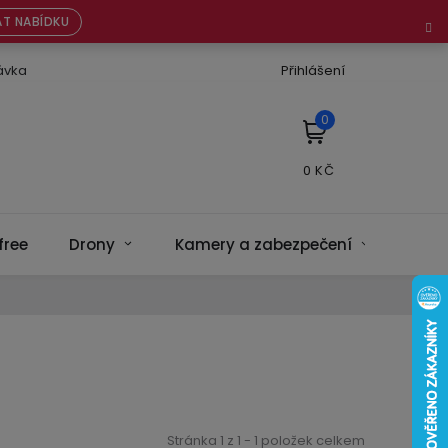
T NABÍDKU
ávka
Přihlášení
NÁKUPNÍ
KOŠÍK
free
Drony
Kamery a zabezpečení
Bate
Stránka
1
z
1
-
1
položek celkem