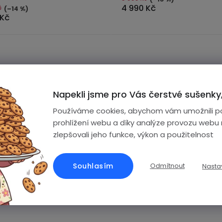
4 990 Kč
č
(–14 %)
 Kč
Napekli jsme pro Vás čerstvé sušenky,
Používáme cookies, abychom vám umožnili p
prohlížení webu a díky analýze provozu webu
zlepšovali jeho funkce, výkon a použitelnost
Souhlasím
Odmítnout
Nasta