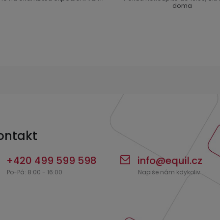
r
doma
v
k
y
v
ý
p
i
s
u
ontakt
+420 499 599 598
info
@
equil.cz