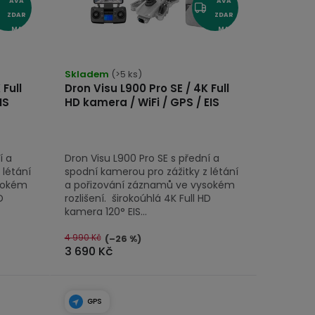
AVA
AVA
ZDAR
ZDAR
MA
MA
Skladem
(>5 ks)
 Full
Dron Visu L900 Pro SE / 4K Full
IS
HD kamera / WiFi / GPS / EIS
í a
Dron Visu L900 Pro SE s přední a
 létání
spodní kamerou pro zážitky z létání
sokém
a pořizování záznamů ve vysokém
D
rozlišení. širokoúhlá 4K Full HD
kamera 120° EIS...
4 990 Kč
(–26 %)
3 690 Kč
GPS