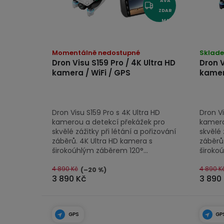
AVA
p
ZDAR
r
MA
o
Momentálně nedostupné
Sklad
d
Dron Visu S159 Pro / 4K Ultra HD
Dron V
u
kamera / WiFi / GPS
kamer
k
t
Dron Visu S159 Pro s 4K Ultra HD
Dron Vi
ů
kamerou a detekcí překážek pro
kamero
skvělé zážitky při létání a pořizování
skvělé 
záběrů. 4K Ultra HD kamera s
záběrů
širokoúhlým záběrem 120°...
široko
4 890 Kč
4 890 K
(–20 %)
3 890 Kč
3 890
GPS
GP