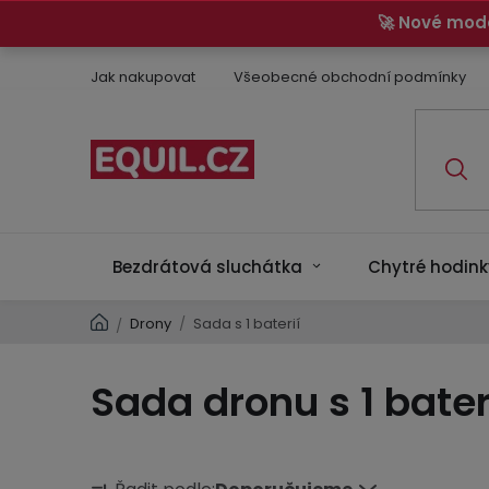
Přejít
🚀 Nové mod
na
obsah
Jak nakupovat
Všeobecné obchodní podmínky
Bezdrátová sluchátka
Chytré hodink
Domů
Drony
/
Sada s 1 baterií
/
Sada dronu s 1 bater
Ř