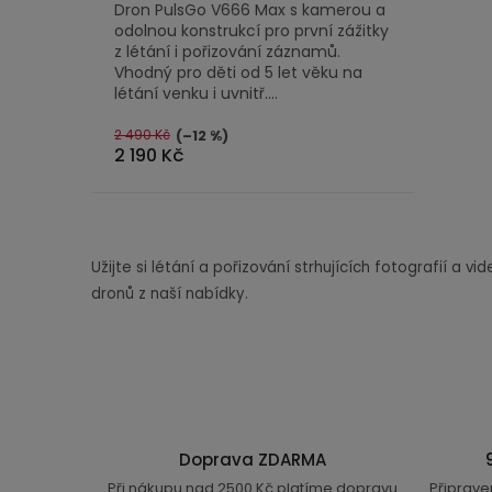
Dron PulsGo V666 Max s kamerou a
odolnou konstrukcí pro první zážitky
z létání i pořizování záznamů.
Vhodný pro děti od 5 let věku na
létání venku i uvnitř....
2 490 Kč
(–12 %)
2 190 Kč
Užijte si létání a pořizování strhujících fotografií a v
dronů z naší nabídky.
Doprava ZDARMA
Při nákupu nad 2500 Kč platíme dopravu
Připrave