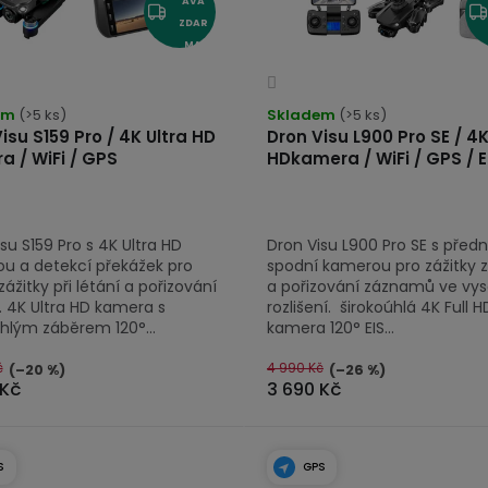
AVA
ZDAR
MA
Průměrné
hodnocení
em
(>5 ks)
Skladem
(>5 ks)
produktu
isu S159 Pro / 4K Ultra HD
Dron Visu L900 Pro SE / 4K
a / WiFi / GPS
HDkamera / WiFi / GPS / E
je
4,2
z
5
su S159 Pro s 4K Ultra HD
Dron Visu L900 Pro SE s předn
hvězdiček.
u a detekcí překážek pro
spodní kamerou pro zážitky z
zážitky při létání a pořizování
a pořizování záznamů ve vy
. 4K Ultra HD kamera s
rozlišení. širokoúhlá 4K Full H
úhlým záběrem 120°...
kamera 120° EIS...
č
4 990 Kč
(–20 %)
(–26 %)
 Kč
3 690 Kč
S
GPS