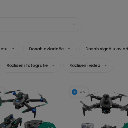
letu
Dosah ovladače
Dosah signálu ovla
Rozlišení fotografie
Rozlišení videa
S
GPS
DOPR