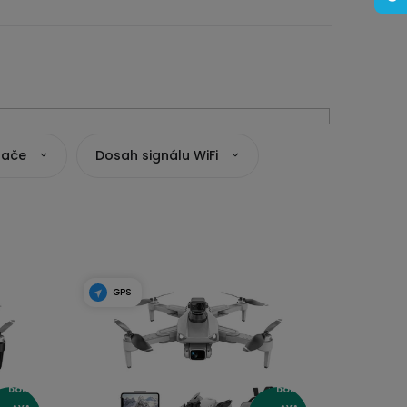
dače
Dosah signálu WiFi
GPS
DOPR
DOPR