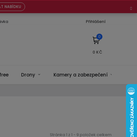
T NABÍDKU
ávka
Přihlášení
NÁKUPNÍ
KOŠÍK
free
Drony
Kamery a zabezpečení
Bate
Stránka
1
z
1
-
9
položek celkem