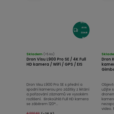
DOPR
AVA
ZDAR
MA
Průměrné
hodnocení
Skladem
(>5 ks)
Sklad
Dron Visu L900 Pro SE / 4K Full
Dron K
produktu
HD kamera / WiFi / GPS / EIS
kamera
je
Gimba
4,5
z
Dron Visu L900 Pro SE s přední a
Objevte
5
spodní kamerou pro zážitky z létání
užijte 
hvězdiček.
a pořizování záznamů ve vysokém
dronem
rozlišení. širokoúhlá Full HD kamera
kamero
se záběrem 120°...
nezapo
video. 
4 990 Kč
(–26 %)