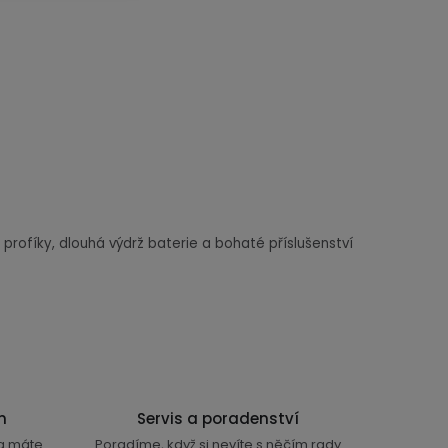
y i profíky, dlouhá výdrž baterie a bohaté příslušenství
n
Servis a poradenství
ra máte
Poradíme, když si nevíte s něčím rady