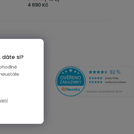
4 690 Kč
 dáte si?
ohodlné
 neustále
vení