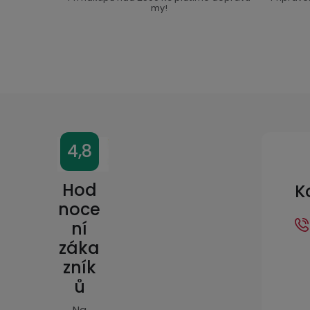
my!
Z
4,8
á
p
Hod
K
a
noce
ní
t
záka
í
zník
ů
Na