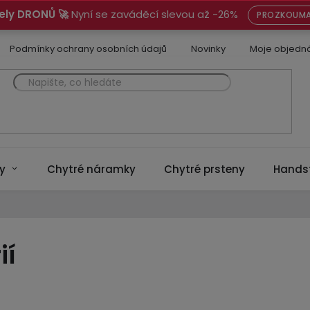
ely DRONŮ 🚀
Nyní se zaváděcí slevou až -26%
PROZKOUMA
Podmínky ochrany osobních údajů
Novinky
Moje objedn
y
Chytré náramky
Chytré prsteny
Hands
ií