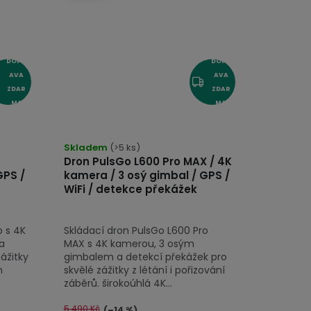
DOPR
DOPR
AVA
AVA
ZDAR
ZDAR
MA
MA
Skladem
(>5 ks)
Dron PulsGo L600 Pro MAX / 4K
GPS /
kamera / 3 osý gimbal / GPS /
WiFi / detekce překážek
o s 4K
Skládací dron PulsGo L600 Pro
a
MAX s 4K kamerou, 3 osým
ážitky
gimbalem a detekcí překážek pro
h
skvělé zážitky z létání i pořizování
záběrů. širokoúhlá 4K...
5 490 Kč
(–14 %)