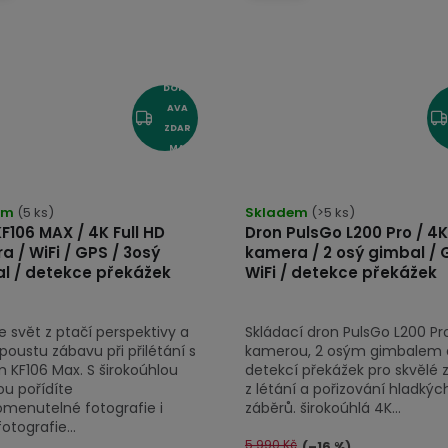
DOPR
AVA
ZDAR
MA
em
(5 ks)
Skladem
(>5 ks)
F106 MAX / 4K Full HD
Dron PulsGo L200 Pro / 4K
 / WiFi / GPS / 3osý
kamera / 2 osý gimbal / 
l / detekce překážek
WiFi / detekce překážek
 svět z ptačí perspektivy a
Skládací dron PulsGo L200 Pr
spoustu zábavu při přilétání s
kamerou, 2 osým gimbalem 
 KF106 Max. S širokoúhlou
detekcí překážek pro skvělé z
u pořídíte
z létání a pořizování hladkýc
menutelné fotografie i
záběrů. širokoúhlá 4K...
fotografie...
5 990 Kč
(–16 %)