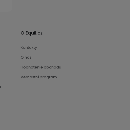
O Equil.cz
Kontakty
O nás
Hodnotenie obchodu
Věrnostní program
ů