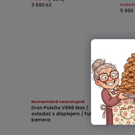
3 690 Kč
6 990 K
5 990
Momentálně nedostupné
Dron PulsGo V666 Max /
ovladač s displejem / Full HD
kamera