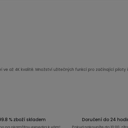
O
v
ideí ve až 4K kvalitě. Množství užitečných funkcí pro začínající pilot
l
á
d
a
c
í
99.8 % zboží skladem
Doručení do 24 hodi
p
no na okamžitou expedici k vám!
Pokud nakoupíte do 10:00, zít