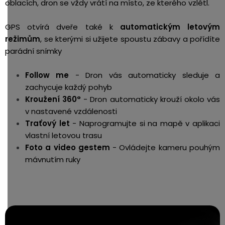
oblacích, dron se vždy vrátí na místo, ze kterého vzlétl.
GPS otvírá dveře také k
automatickým letovým
režimům
, se kterými si užijete spoustu zábavy a pořídíte
parádní snímky
Follow me
- Dron vás automaticky sleduje a
zachycuje každý pohyb
Kroužení 360°
- Dron automaticky krouží okolo vás
v nastavené vzdálenosti
Traťový let
- Naprogramujte si na mapě v aplikaci
vlastní letovou trasu
Foto a video gestem
- Ovládejte kameru pouhým
mávnutím ruky