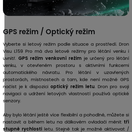
GPS režim / Optický režim
Vyberte si letový režim podle situace a prostředí. Dron
Visu L159 Pro má dva letové režimy pro létání venku i
uvnitř.
GPS režim venkovní režim
je určený pro létání
venku, v otevřeném prostoru s aktivními funkcemi
automatického návratu. Pro létání v uzavřených
prostorách, místnostech a tam, kde není možné GPS
načíst je k dispozici
optický režim letu
. Dron pro svoji
navigaci a udržení letových vlastností používá optické
senzory.
Aby bylo létání ještě více flexibilní a pohodlné, můžete si
nastavit a během letu na dálkovém ovladači měnit
tři
stupně rychlosti
letu. Stejně tak je možné aktivovat /