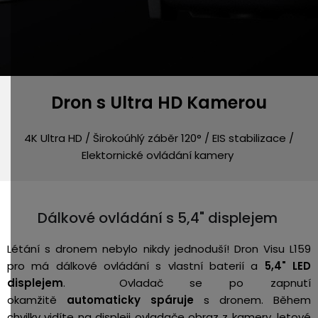
Dron s Ultra HD Kamerou
4K Ultra HD / Širokoúhlý záběr 120° / EIS stabilizace /
Elektornické ovládání kamery
Dálkové ovládání s 5,4" displejem
Létání s dronem nebylo nikdy jednoduší! Dron Visu L159
pro má dálkové ovládání s vlastní baterií a
5,4" LED
displejem
.
Ovladač se po zapnutí
okamžitě
automaticky spáruje
s dronem. Během
chvilky vidíte na displeji ovladače obraz z kamery, letové