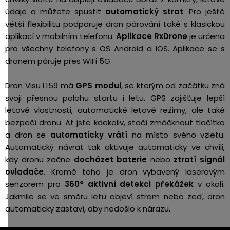
údaje a můžete spustit
automatický strat
. Pro ještě
větší flexibilitu podporuje dron párování také s klasickou
aplikací v mobilním telefonu.
Aplikace RxDrone
je určena
pro všechny telefony s OS Android a IOS. Aplikace se s
dronem páruje přes WiFi 5G.
Dron Visu L159 má
GPS modul
, se kterým od začátku zná
svoji přesnou polohu startu i letu. GPS zajišťuje lepší
letové vlastnosti, automatické letové režimy, ale také
bezpečí dronu. Ať jste kdekoliv, stačí zmáčknout tlačítko
a dron se
automaticky vrátí
na místo svého vzletu.
Automatický návrat tak aktivuje automaticky ve chvíli,
kdy dronu začne
docházet baterie
nebo
ztratí signál
ovladače
. Kromě toho je dron vybavený laserovým
senzorem pro
360° aktivní detekci překážek
v okolí.
Jakmile se ve směru letu objeví strom nebo zeď, dron
automaticky zastaví, aby nedošlo k nárazu.