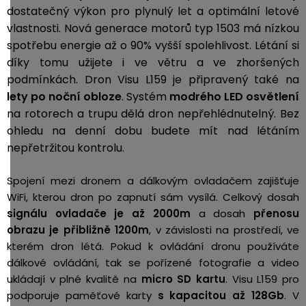
dostatečný výkon pro plynulý let a optimální letové
vlastnosti. Nová generace motorů typ
1503
má nízkou
spotřebu energie až o 90% vyšší spolehlivost. Létání si
díky tomu užijete i ve větru a ve zhoršených
podmínkách. Dron Visu L159 je připravený také na
lety po noční obloze
. Systém
modrého LED osvětlení
na rotorech a trupu dělá dron nepřehlédnutelný.
Bez
ohledu na denní dobu budete mít nad létáním
nepřetržitou kontrolu.
Spojení mezi dronem a dálkovým ovladačem zajišťuje
WiFi, kterou dron po zapnutí sám vysílá. Celkový dosah
signálu ovladače je až 2000m
a dosah
přenosu
obrazu je přibližně 1200m
, v závislosti na prostředí, ve
kterém dron létá.
Pokud k ovládání dronu používáte
dálkové ovládání, tak se pořízené fotografie a video
ukládají v plné kvalitě na
micro SD kartu
. Visu L159 pro
podporuje paměťové karty
s kapacitou až 128Gb
. V