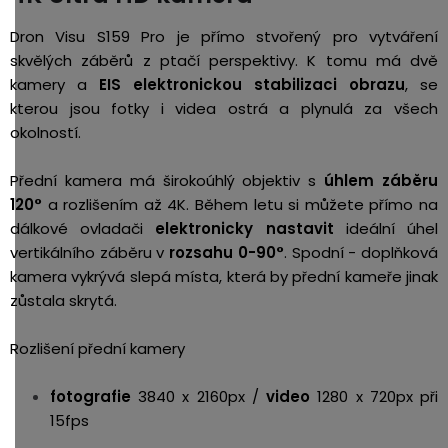
Dron Visu S159 Pro je přímo stvořený pro vytváření
skvělých záběrů z ptačí perspektivy. K tomu má dvě
kamery a
EIS elektronickou stabilizaci obrazu
, se
kterou jsou fotky i videa ostrá a plynulá za všech
okolností.
Přední kamera má širokoúhlý objektiv s
úhlem záběru
120°
a rozlišením až 4K. Během letu si můžete přímo na
dálkové ovladači
elektronicky nastavit
ideální úhel
vertikálního záběru v
rozsahu 0-90°
. Spodní - doplňková
kamera vykrývá slepá místa, která by přední kameře jinak
zůstala skrytá.
Rozlišení přední kamery
fotografie
3840 x 2160px /
video
1280 x 720px při
15fps