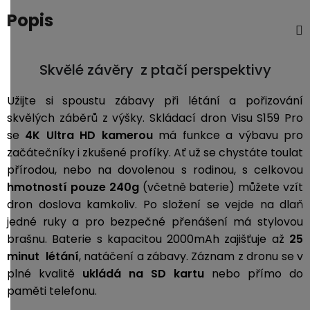
3,5mm
Popis
JACK
Skvělé závěry z ptačí perspektivy
Redukce
Užijte si spoustu zábavy při létání a pořizování
skvělých záběrů z výšky. Skládací dron Visu S159 Pro
se
4K Ultra HD kamerou
má funkce a výbavu pro
začátečníky i zkušené profíky. Ať už se chystáte toulat
přírodou, nebo na dovolenou s rodinou, s celkovou
hmotností pouze 240g
(včetně baterie) můžete vzít
dron doslova kamkoliv. Po složení se vejde na dlaň
jedné ruky a pro bezpečné přenášení má stylovou
brašnu. Baterie s kapacitou 2000mAh zajišťuje až
25
minut létání
, natáčení
a zábavy. Záznam z dronu se v
plné kvalitě
ukládá na SD kartu
nebo přímo do
paměti telefonu.