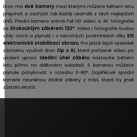
Dron má
dvě kamery
mezi kterými můžete během letu
přepínat a zachytit tak každý okamžik z těch nejlepších
úhlů.
Přední kamera snímá Full HD video a 4K fotografie
se
širokoúhlým záběrem 120°
. Videa i fotografie budou
vždy ostrá a plynulá i v náročných podmínkách díky
EIS
elektronické stabilizaci obrazu
. Pro ještě lepší výsledek
záznamu využívá dron
čip s AI
, která pořízené video po
uložení upraví.
Ideální úhel záběru
nastavíte během
letu přímo na dálkovém ovladači. S kamerou můžete
plynule pohybovat v rozsahu 0-90°. Doplňkové spodní
kameře neuniknou žádné záběry z míst, která by jinak
zůstala skrytá.