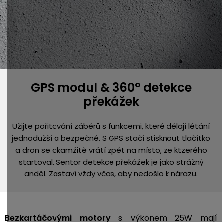
GPS modul & 360° detekce
překážek
Užijte pořitování záběrů s funkcemi, které dělají létání
jednodužší a bezpečné. S GPS stačí stisknout tlačítko
a dron se okamžitě vrátí zpět na místo, ze ktzerého
startoval. Sentor detekce překážek je jako strážný
anděl. Zastaví vždy včas, aby nedošlo k nárazu.
Bezkartáčovými motory
s výkonem 25W mají