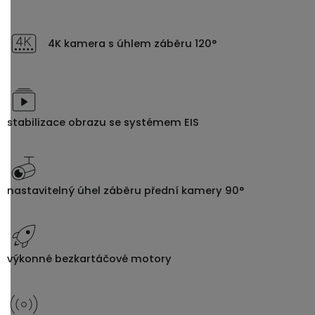
4K kamera s úhlem záběru 120°
stabilizace obrazu se systémem EIS
nastavitelný úhel záběru přední kamery 90°
výkonné bezkartáčové motory