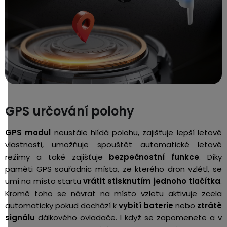
GPS určování polohy
GPS modul
neustále hlídá polohu, zajišťuje lepší letové
vlastnosti, umožňuje spouštět automatické letové
režimy a také zajišťuje
bezpečnostní funkce
. Díky
paměti GPS souřadnic místa, ze kterého dron vzlétl, se
umí na místo startu
vrátit stisknutím jednoho tlačítka
.
Kromě toho se návrat na místo vzletu aktivuje zcela
automaticky pokud dochází k
vybití baterie
nebo
ztrátě
signálu
dálkového ovladače. I když se zapomenete a v