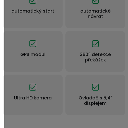
automatický start
automatické
návrat
GPS modul
360° detekce
překážek
Ultra HD kamera
Ovladač s 5,4"
displejem