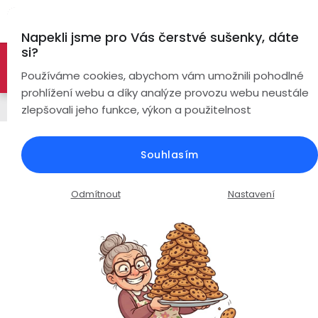
Přejít
Hl
na
Napekli jsme pro Vás čerstvé sušenky, dáte
obsah
si?
🚀 Nové modely DRONŮ 🚀
Nyní se zaváděcí slevou až
Bezdrátová
Používáme cookies, abychom vám umožnili pohodlné
sluchátka
-26%
PROZKOUMAT NABÍDKU
prohlížení webu a díky analýze provozu webu neustále
Sada s 1 baterií
zlepšovali jeho funkce, výkon a použitelnost
True
Chytré
Wireless
hodinky
Dron Visu S159 Pro / 4K Ultra HD
Souhlasím
kamera / WiFi / GPS
Pecky
Dámské
Chytré
náramky
Průměrné
Podrobnosti hodnocení
Neohodnoceno
Odmítnout
Nastavení
Špunty
Pánské
hodnocení
Chytré
produktu
prsteny
je
Do
Dětské
0,0
uší
Handsfree
z
Pro
5
Ear
Seniory
hvězdiček.
Hook
Drony