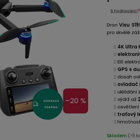
Průměrné
6 hodnocení
hodnocení
Dron
Visu S15
produktu
pro skvělé záži
je
4,7
4K Ultra
z
elektron
5
EIS elekt
hvězdiček.
GPS s a
dosah ov
ovladač 
ukládání 
výdrž až
2
–20 %
DOPRAVA
osvětlení
ZDARMA
traťový l
hmotnost 
Skladem
(>5 k