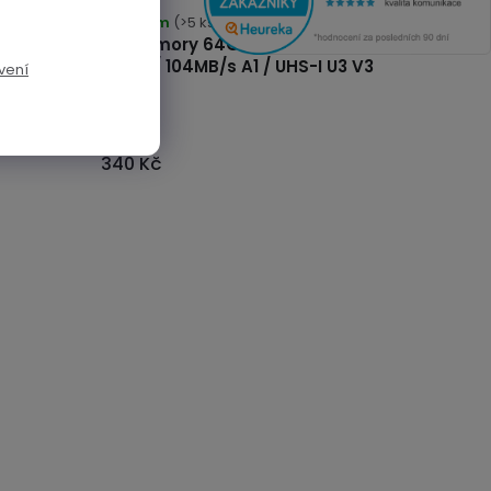
Skladem
(>5 ks)
 SDHC
EQ Memory 64GB / micro SDHC
 U3 V3
karta / 104MB/s A1 / UHS-I U3 V3
vení
340 Kč