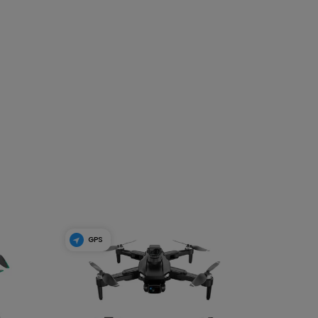
GPS
DO
DO
PR
PR