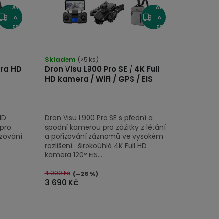
AV
AV
A
A
ZD
ZD
AR
AR
Průměrné
MA
MA
hodnocení
Skladem
(>5 ks)
tra HD
Dron Visu L900 Pro SE / 4K Full
produktu
HD kamera / WiFi / GPS / EIS
je
4,5
z
HD
Dron Visu L900 Pro SE s přední a
5
 pro
spodní kamerou pro zážitky z létání
hvězdiček.
izování
a pořizování záznamů ve vysokém
rozlišení. širokoúhlá 4K Full HD
kamera 120° EIS...
4 990 Kč
(–26 %)
3 690 Kč