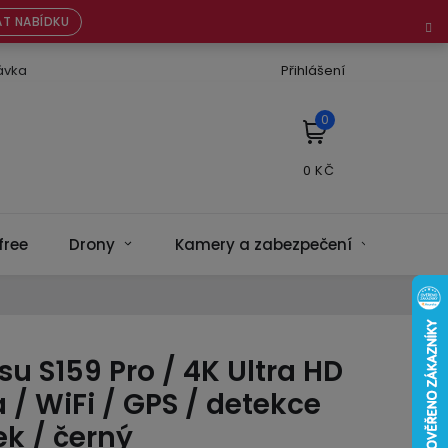
T NABÍDKU
ávka
Přihlášení
NÁKUPNÍ
KOŠÍK
free
Drony
Kamery a zabezpečení
Bate
su S159 Pro / 4K Ultra HD
/ WiFi / GPS / detekce
k / černý