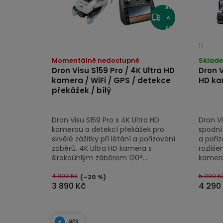
AV
A
ZD
AR
Prům
Průměrné
MA
hodn
hodnocení
Momentálně nedostupné
Sklad
prod
Dron Visu S159 Pro / 4K Ultra HD
Dron V
produktu
kamera / WiFi / GPS / detekce
HD kam
je
je
překážek / bílý
4,2
4,7
z
z
5
Dron Visu S159 Pro s 4K Ultra HD
Dron Vi
5
hvězd
kamerou a detekcí překážek pro
spodní 
hvězdiček.
skvělé zážitky při létání a pořizování
a poři
záběrů. 4K Ultra HD kamera s
rozliše
širokoúhlým záběrem 120°...
kamera 
4 890 Kč
5 990 K
(–20 %)
3 890 Kč
4 290
GPS