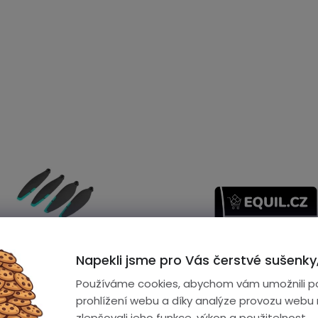
Napekli jsme pro Vás čerstvé sušenky,
Používáme cookies, abychom vám umožnili p
prohlížení webu a díky analýze provozu webu
rné
cení
zlepšovali jeho funkce, výkon a použitelnost