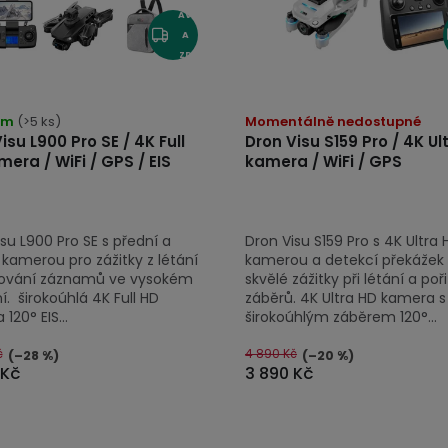
AV
A
ZD
AR
ěrné
MA
ocení
em
(>5 ks)
Momentálně nedostupné
uktu
isu L900 Pro SE / 4K Full
Dron Visu S159 Pro / 4K Ul
era / WiFi / GPS / EIS
kamera / WiFi / GPS
su L900 Pro SE s přední a
Dron Visu S159 Pro s 4K Ultra 
iček.
kamerou pro zážitky z létání
kamerou a detekcí překážek
zování záznamů ve vysokém
skvělé zážitky při létání a poř
ní. širokoúhlá 4K Full HD
záběrů. 4K Ultra HD kamera s
120° EIS...
širokoúhlým záběrem 120°...
č
4 890 Kč
(–28 %)
(–20 %)
 Kč
3 890 Kč