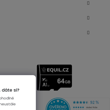
 dáte si?
ohodlné
 neustále