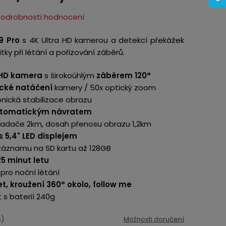
Podrobnosti hodnocení
9 Pro
s 4K Ultra HD kamerou a detekcí překážek
tky při létání a pořizování záběrů.
 HD kamera
s širokoúhlým
záběrem 120°
ické natáčení
kamery /
50x optický zoom
ronická stabilizace obrazu
utomatickým návratem
ladače 2km, dosah přenosu obrazu 1,2km
s 5,4" LED displejem
záznamu na SD kartu až 128GB
5 minut letu
 pro noční létání
et, kroužení 360° okolo, follow me
s baterií 240g
s)
Možnosti doručení