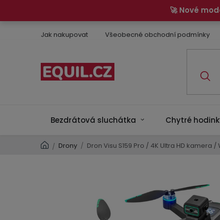
Přejít
🚀 Nové mod
na
obsah
Jak nakupovat
Všeobecné obchodní podmínky
Bezdrátová sluchátka
Chytré hodink
Domů
Drony
/
Dron Visu S159 Pro / 4K Ultra HD kamera /
/