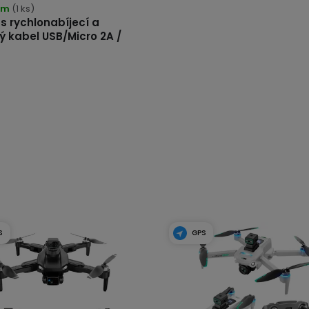
em
(1 ks)
s rychlonabíjecí a
ý kabel USB/Micro 2A /
S
GPS
DO
PR