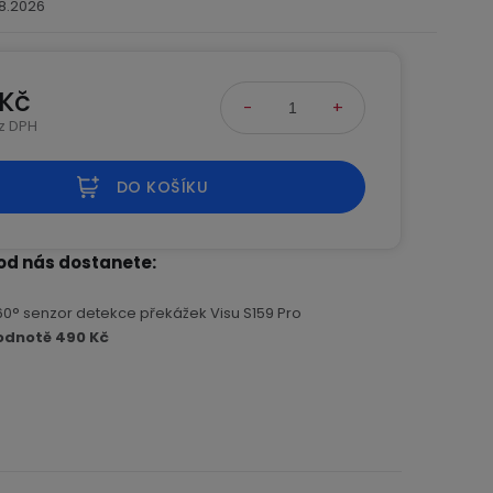
.8.2026
 Kč
ez DPH
na:
DO KOŠÍKU
od nás dostanete
60° senzor detekce překážek Visu S159 Pro
odnotě 490 Kč