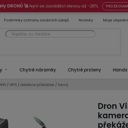
ely DRONŮ 🚀
Nyní se zaváděcí slevou až -26%
PROZKOUMA
Podmínky ochrany osobních údajů
Novinky
Moje objedn
y
Chytré náramky
Chytré prsteny
Hands
 WiFi / GPS / detekce překážek / černý
Dron Vi
kamera 
překáže