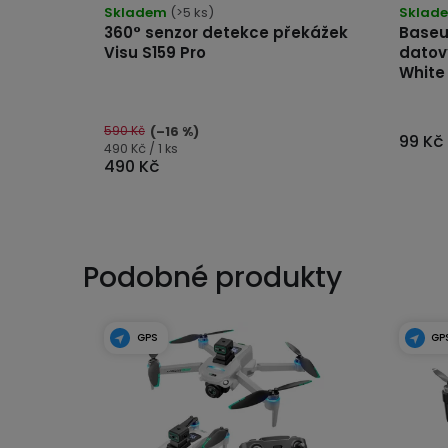
Skladem
(>5 ks)
Sklad
360° senzor detekce překážek
Baseu
Visu S159 Pro
datov
White
590 Kč
(–16 %)
99 Kč
Měrná
490 Kč / 1 ks
490 Kč
cena:
Podobné produkty
GPS
GP
DO
PR