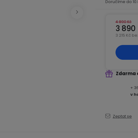
10
4 890 Kč
3 890
3 215 Kč b
Měrná ce
Zdarma 
+ 3
v h
Zeptat se