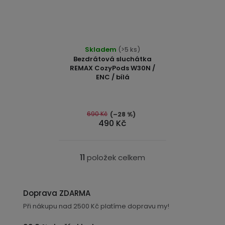
Skladem
(>5 ks)
Bezdrátová sluchátka
REMAX CozyPods W30N /
ENC / bílá
690 Kč
(–28 %)
490 Kč
11
položek celkem
O
v
l
Doprava ZDARMA
á
Při nákupu nad 2500 Kč platíme dopravu my!
d
a