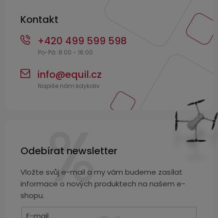
í
Kontakt
+420 499 599 598
info
@
equil.cz
Odebírat newsletter
Vložte svůj e-mail a my vám budeme zasílat
informace o nových produktech na našem e-
shopu.
E-mail