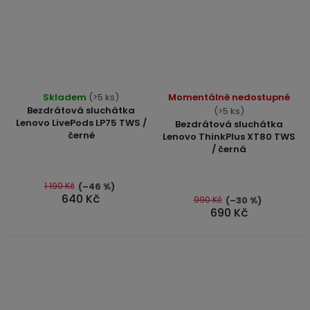
Průměrné
Průměrné
Skladem
(>5 ks)
Momentálně nedostupné
hodnocení
hodnocení
Bezdrátová sluchátka
(>5 ks)
produktu
produktu
Lenovo LivePods LP75 TWS /
Bezdrátová sluchátka
černé
je
je
Lenovo ThinkPlus XT80 TWS
/ černá
4,5
4,7
z
z
5
5
1 190 Kč
(–46 %)
640 Kč
990 Kč
(–30 %)
hvězdiček.
hvězdiček.
690 Kč