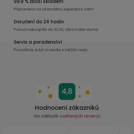
99.8 % zboží skladem
c
Připraveno na okamžitou expedici k vám!
í
p
Doručení do 24 hodin
r
Pokud nakoupíte do 10:00, zítra máte doma
v
k
Servis a poradenství
y
Poradíme, když si nevíte s něčím rady
v
ý
p
i
s
Z
4,8
u
á
p
Hodnocení zákazníků
a
Na základě
ověřených recenzí
t