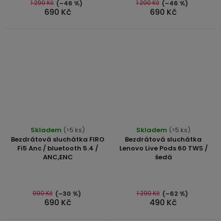
1 290 Kč
1 290 Kč
(–46 %)
(–46 %)
hvězdiček.
USB-
690 Kč
690 Kč
A
/
Lightning
Nabíjecí
adaptéry
USB-
C
Průměrné
Průměrné
/
Skladem
(>5 ks)
Skladem
(>5 ks)
hodnocení
hodnocení
USB-
Bezdrátová sluchátka FIRO
Bezdrátová sluchátka
produktu
produktu
C
Fi5 Anc / bluetooth 5.4 /
Lenovo Live Pods 60 TWS /
ANC,ENC
šedá
je
je
5,0
4,5
USB-
z
z
C
5
5
990 Kč
1 290 Kč
(–30 %)
(–62 %)
/
690 Kč
490 Kč
Lightning
hvězdiček.
hvězdiček.