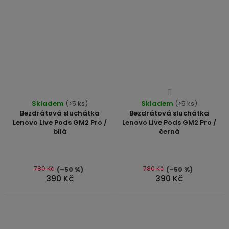
3,5mm
JACK
Redukce
Průměrné
Průměrné
Skladem
(>5 ks)
Skladem
hodnocení
(>5 ks)
hodnocení
Bezdrátová sluchátka
Bezdrátová sluchátka
produktu
produktu
Lenovo Live Pods GM2 Pro /
Lenovo Live Pods GM2 Pro /
je
bílá
černá
je
4,3
5,0
z
z
5
5
780 Kč
780 Kč
(–50 %)
(–50 %)
hvězdiček.
390 Kč
390 Kč
hvězdiček.