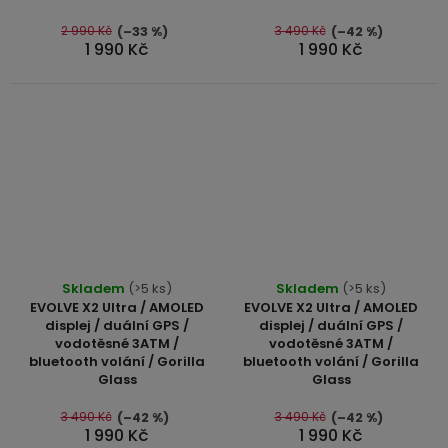
z
z
5
5
2 990 Kč
3 490 Kč
(–33 %)
(–42 %)
1 990 Kč
1 990 Kč
hvězdiček.
hvězdiček.
Průměrné
Skladem
(>5 ks)
Skladem
(>5 ks)
hodnocení
EVOLVE X2 Ultra / AMOLED
EVOLVE X2 Ultra / AMOLED
produktu
displej / duální GPS /
displej / duální GPS /
vodotěsné 3ATM /
vodotěsné 3ATM /
je
bluetooth volání / Gorilla
bluetooth volání / Gorilla
5,0
Glass
Glass
z
5
3 490 Kč
3 490 Kč
(–42 %)
(–42 %)
1 990 Kč
1 990 Kč
hvězdiček.