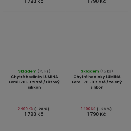
1 790 Kč
1 790 Kč
hvězdiček.
hvězdiček.
Průměrné
Skladem
(>5 ks)
Skladem
(>5 ks)
hodnocení
Chytré hodinky LUMINA
Chytré hodinky LUMINA
produktu
Femi I70 Fit zlaté / růžový
Femi I70 Fit zlaté / zelený
silikon
silikon
je
5,0
z
5
2 490 Kč
2 490 Kč
(–28 %)
(–28 %)
1 790 Kč
1 790 Kč
hvězdiček.