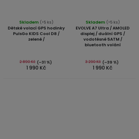
Průměrné
Skladem
(>5 ks)
Skladem
(>5 ks)
hodnocení
Dětské volací GPS hodinky
EVOLVE A7 Ultra / AMOLED
produktu
PulsGo KIDS Cool D8 /
displej / duální GPS /
zelené /
vodotěsné 5ATM /
je
bluetooth volání
4,9
z
5
2 890 Kč
3 290 Kč
(–31 %)
(–39 %)
1 990 Kč
1 990 Kč
hvězdiček.
Průměrné
Průměrné