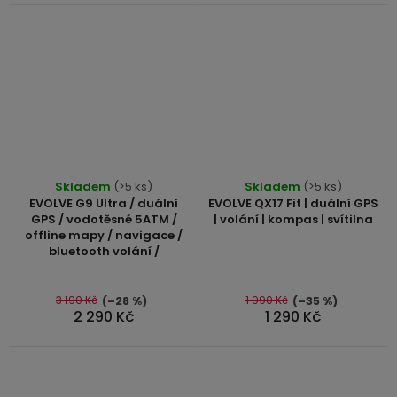
Průměrné
Skladem
(>5 ks)
Skladem
(>5 ks)
hodnocení
EVOLVE G9 Ultra / duální
EVOLVE QX17 Fit | duální GPS
produktu
GPS / vodotěsné 5ATM /
| volání | kompas | svítilna
offline mapy / navigace /
je
bluetooth volání /
5,0
z
5
3 190 Kč
1 990 Kč
(–28 %)
(–35 %)
2 290 Kč
1 290 Kč
hvězdiček.