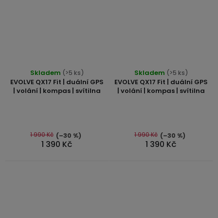
Skladem
(>5 ks)
Skladem
(>5 ks)
EVOLVE QX17 Fit | duální GPS
EVOLVE QX17 Fit | duální GPS
| volání | kompas | svítilna
| volání | kompas | svítilna
1 990 Kč
1 990 Kč
(–30 %)
(–30 %)
1 390 Kč
1 390 Kč