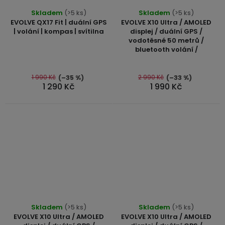
Průměrné
Skladem
(>5 ks)
Skladem
(>5 ks)
hodnocení
EVOLVE QX17 Fit | duální GPS
EVOLVE X10 Ultra / AMOLED
produktu
| volání | kompas | svítilna
displej / duální GPS /
vodotěsné 50 metrů /
je
bluetooth volání /
5,0
z
5
1 990 Kč
2 990 Kč
(–35 %)
(–33 %)
1 290 Kč
1 990 Kč
hvězdiček.
Průměrné
Průměrné
Skladem
(>5 ks)
Skladem
(>5 ks)
hodnocení
hodnocení
EVOLVE X10 Ultra / AMOLED
EVOLVE X10 Ultra / AMOLED
produktu
produktu