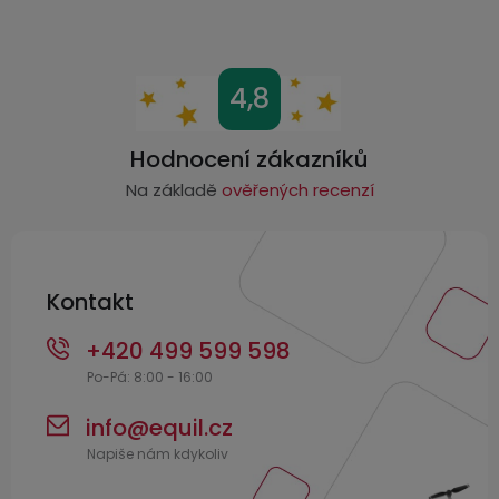
u
Z
4,8
á
p
Hodnocení zákazníků
a
Na základě
ověřených recenzí
t
í
Kontakt
+420 499 599 598
info
@
equil.cz