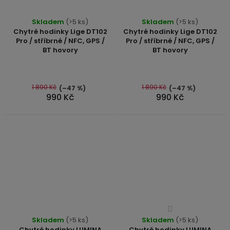
Průměrné
Skladem
(>5 ks)
Skladem
(>5 ks)
hodnocení
Chytré hodinky Lige DT102
Chytré hodinky Lige DT102
produktu
Pro / stříbrné / NFC, GPS /
Pro / stříbrné / NFC, GPS /
BT hovory
BT hovory
je
4,6
z
5
1 890 Kč
1 890 Kč
(–47 %)
(–47 %)
990 Kč
990 Kč
hvězdiček.
Průměrné
Průměrné
Skladem
(>5 ks)
Skladem
hodnocení
(>5 ks)
hodnocení
Chytré hodinky LUMINA
Chytré hodinky LUMINA