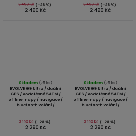
5
3 490 Kč
3 490 Kč
(–28 %)
(–28 %)
2 490 Kč
2 490 Kč
hvězdiček.
Průměrné
Skladem
(>5 ks)
Skladem
(>5 ks)
hodnocení
EVOLVE G9 Ultra / duální
EVOLVE G9 Ultra / duální
produktu
GPS / vodotěsné 5ATM /
GPS / vodotěsné 5ATM /
offline mapy / navigace /
offline mapy / navigace /
je
bluetooth volání /
bluetooth volání /
5,0
z
5
3 190 Kč
3 190 Kč
(–28 %)
(–28 %)
2 290 Kč
2 290 Kč
hvězdiček.