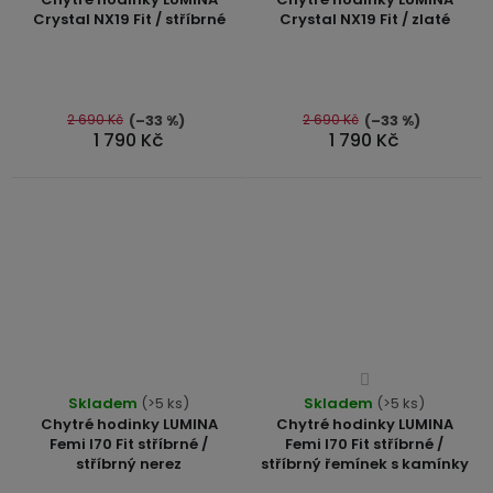
produktu
produktu
Crystal NX19 Fit / stříbrné
Crystal NX19 Fit / zlaté
je
je
4,3
4,7
z
z
5
5
2 690 Kč
2 690 Kč
(–33 %)
(–33 %)
hvězdiček.
1 790 Kč
1 790 Kč
hvězdiček.
Průměrné
Průměrné
Skladem
(>5 ks)
Skladem
hodnocení
(>5 ks)
hodnocení
Chytré hodinky LUMINA
Chytré hodinky LUMINA
produktu
produktu
Femi I70 Fit stříbrné /
Femi I70 Fit stříbrné /
je
stříbrný nerez
stříbrný řemínek s kamínky
je
4,4
5,0