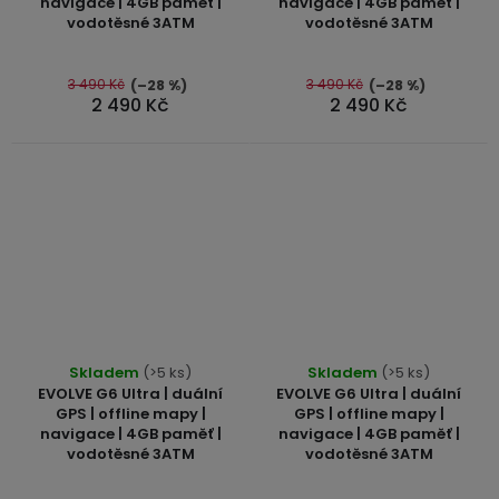
navigace | 4GB paměť |
navigace | 4GB paměť |
je
je
vodotěsné 3ATM
vodotěsné 3ATM
5,0
5,0
z
z
5
5
3 490 Kč
3 490 Kč
(–28 %)
(–28 %)
2 490 Kč
2 490 Kč
hvězdiček.
hvězdiček.
Průměrné
Skladem
(>5 ks)
Skladem
(>5 ks)
hodnocení
EVOLVE G6 Ultra | duální
EVOLVE G6 Ultra | duální
produktu
GPS | offline mapy |
GPS | offline mapy |
navigace | 4GB paměť |
navigace | 4GB paměť |
je
vodotěsné 3ATM
vodotěsné 3ATM
5,0
z