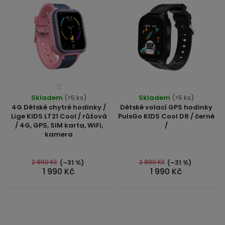
ů
USB-
A
/
Lightning
Nabíjecí
adaptéry
Průměrné
Skladem
hodnocení
(>5 ks)
Skladem
(>5 ks)
4G Dětské chytré hodinky /
Dětské volací GPS hodinky
USB-
produktu
Lige KIDS LT21 Cool / růžová
PulsGo KIDS Cool D8 / černé
C
je
/ 4G, GPS, SIM karta, WiFi,
/
/
4,0
kamera
USB-
z
C
5
2 890 Kč
2 890 Kč
(–31 %)
(–31 %)
hvězdiček.
1 990 Kč
1 990 Kč
USB-
C
/
Lightning