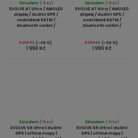
Skladem
(>5 ks)
Skladem
(>5 ks)
hodnocení
hodnocení
EVOLVE A7 Ultra / AMOLED
EVOLVE A7 Ultra / AMOLED
produktu
produktu
displej / duální GPS /
displej / duální GPS /
vodotěsné 5ATM /
vodotěsné 5ATM /
je
je
bluetooth volání /
bluetooth volání /
5,0
5,0
z
z
5
5
3 290 Kč
3 290 Kč
(–39 %)
(–39 %)
1 990 Kč
1 990 Kč
hvězdiček.
hvězdiček.
Průměrné
Průměrné
Skladem
(>5 ks)
Skladem
(>5 ks)
hodnocení
hodnocení
EVOLVE G6 Ultra | duální
EVOLVE G6 Ultra | duální
produktu
produktu
GPS | offline mapy |
GPS | offline mapy |