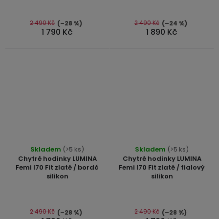
z
z
5
5
2 490 Kč
2 490 Kč
(–28 %)
(–24 %)
hvězdiček.
1 790 Kč
1 890 Kč
hvězdiček.
Průměrné
Průměrné
Skladem
(>5 ks)
Skladem
(>5 ks)
hodnocení
hodnocení
Chytré hodinky LUMINA
Chytré hodinky LUMINA
produktu
produktu
Femi I70 Fit zlaté / bordó
Femi I70 Fit zlaté / fialový
silikon
silikon
je
je
5,0
5,0
z
z
5
5
2 490 Kč
2 490 Kč
(–28 %)
(–28 %)