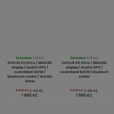
Průměrné
Průměrné
Skladem
(>5 ks)
Skladem
(>5 ks)
hodnocení
hodnocení
EVOLVE X2 Ultra / AMOLED
EVOLVE X9 Ultra / AMOLED
produktu
produktu
displej / duální GPS /
displej / duální GPS /
vodotěsné 3ATM /
vodotěsné 5ATM / bluetooh
je
je
bluetooth volání / Gorilla
volání
5,0
5,0
Glass
z
z
5
5
3 490 Kč
3 290 Kč
(–42 %)
(–39 %)
1 990 Kč
1 990 Kč
hvězdiček.
hvězdiček.