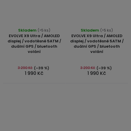
Průměrné
Průměrné
Skladem
(>5 ks)
Skladem
(>5 ks)
hodnocení
hodnocení
EVOLVE X9 Ultra / AMOLED
EVOLVE X9 Ultra / AMOLED
produktu
produktu
displej / vodotěsné 5ATM /
displej / vodotěsné 5ATM /
duální GPS / bluetooth
duální GPS / bluetooth
je
je
volání
volání
4,8
4,9
z
z
5
5
3 290 Kč
3 290 Kč
(–39 %)
(–39 %)
1 990 Kč
1 990 Kč
hvězdiček.
hvězdiček.