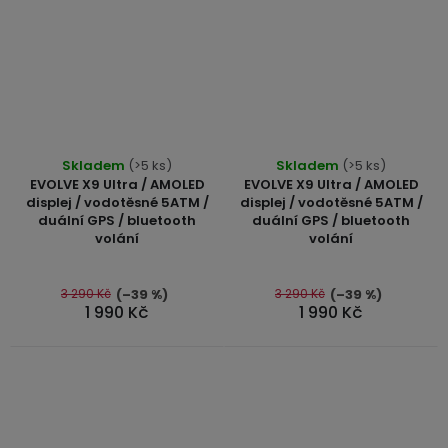
Průměrné
Skladem
(>5 ks)
Skladem
(>5 ks)
hodnocení
EVOLVE X9 Ultra / AMOLED
EVOLVE X9 Ultra / AMOLED
produktu
displej / vodotěsné 5ATM /
displej / vodotěsné 5ATM /
duální GPS / bluetooth
duální GPS / bluetooth
je
volání
volání
5,0
z
5
3 290 Kč
3 290 Kč
(–39 %)
(–39 %)
1 990 Kč
1 990 Kč
hvězdiček.