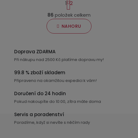
1
2
t
O
r
86
položek celkem
v
á
n
l
NAHORU
k
á
o
d
v
a
á
Doprava ZDARMA
c
n
Při nákupu nad 2500 Kč platíme dopravu my!
í
í
p
99.8 % zboží skladem
r
Připraveno na okamžitou expedici k vám!
v
k
Doručení do 24 hodin
y
Pokud nakoupíte do 10:00, zítra máte doma
v
ý
Servis a poradenství
p
Poradíme, když si nevíte s něčím rady
i
s