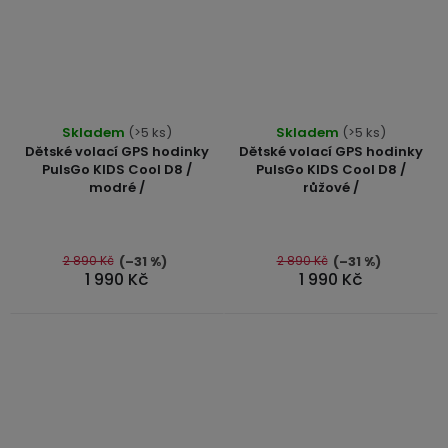
3,5mm
JACK
Redukce
Skladem
(>5 ks)
Skladem
(>5 ks)
Dětské volací GPS hodinky
Dětské volací GPS hodinky
PulsGo KIDS Cool D8 /
PulsGo KIDS Cool D8 /
modré /
růžové /
2 890 Kč
2 890 Kč
(–31 %)
(–31 %)
1 990 Kč
1 990 Kč