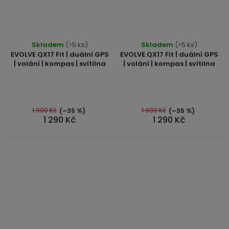
Průměrné
Skladem
(>5 ks)
Skladem
(>5 ks)
hodnocení
EVOLVE QX17 Fit | duální GPS
EVOLVE QX17 Fit | duální GPS
produktu
| volání | kompas | svítilna
| volání | kompas | svítilna
je
5,0
z
5
1 990 Kč
1 990 Kč
(–35 %)
(–35 %)
1 290 Kč
1 290 Kč
hvězdiček.