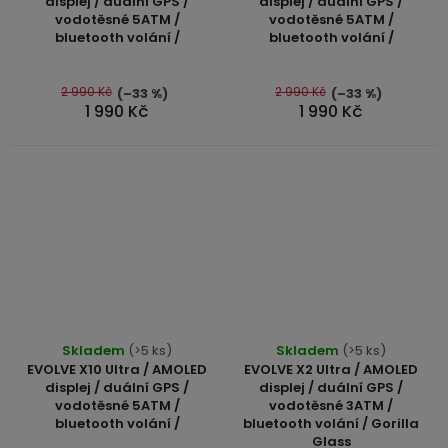
displej / duální GPS /
displej / duální GPS /
vodotěsné 5ATM /
vodotěsné 5ATM /
je
je
bluetooth volání /
bluetooth volání /
4,8
4,8
z
z
5
5
2 990 Kč
2 990 Kč
(–33 %)
(–33 %)
1 990 Kč
1 990 Kč
hvězdiček.
hvězdiček.
Průměrné
Průměrné
Skladem
(>5 ks)
Skladem
(>5 ks)
hodnocení
hodnocení
EVOLVE X10 Ultra / AMOLED
EVOLVE X2 Ultra / AMOLED
produktu
produktu
displej / duální GPS /
displej / duální GPS /
vodotěsné 5ATM /
vodotěsné 3ATM /
je
je
bluetooth volání /
bluetooth volání / Gorilla
5,0
5,0
Glass