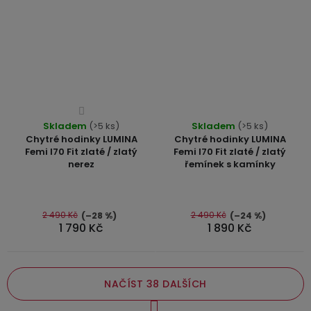
Průměrné
Průměrné
Skladem
hodnocení
(>5 ks)
Skladem
(>5 ks)
hodnocení
Chytré hodinky LUMINA
Chytré hodinky LUMINA
produktu
produktu
Femi I70 Fit zlaté / zlatý
Femi I70 Fit zlaté / zlatý
je
nerez
řemínek s kamínky
je
4,0
4,8
z
z
5
5
2 490 Kč
2 490 Kč
(–28 %)
(–24 %)
hvězdiček.
1 790 Kč
1 890 Kč
hvězdiček.
NAČÍST 38 DALŠÍCH
S