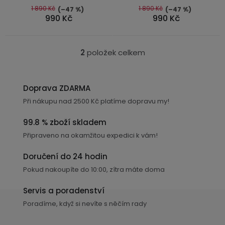
Kamerové
displejem
5
1 890 Kč
1 890 Kč
(–47 %)
(–47 %)
k
Sada
systémy
Paměti
Příslušenství
990 Kč
990 Kč
hvězdiček.
se
a
t
2
úložiště
Příslušenství
ů
bateriemi
ke
2
položek celkem
O
kamerám
Paměťové
Napájecí
v
Sada
karty
kabely
l
se
Doprava ZDARMA
3
á
Externí
USB-
Esenciální
Při nákupu nad 2500 Kč platíme dopravu my!
bateriemi
d
SSD
A
oleje
a
disky
/
99.8 % zboží skladem
c
Náhradní
USB-
Připraveno na okamžitou expedici k vám!
Doplňkové
díly
C
í
služby
a
p
Doručení do 24 hodin
příslušenství
r
USB-
Pokud nakoupíte do 10:00, zítra máte doma
Značky
v
A
/
k
Servis a poradenství
mini
ANRAN
y
Poradíme, když si nevíte s něčím rady
USB
v