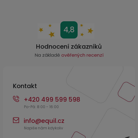
ý
USB-
p
A
i
/
s
Z
Lightning
4,8
u
á
Nabíjecí
p
Hodnocení zákazníků
adaptéry
a
Na základě
ověřených recenzí
t
USB-
C
í
/
Kontakt
USB-
C
+420 499 599 598
USB-
C
info
@
equil.cz
/
Lightning