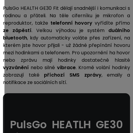
PulsGo HEALTH GE30 Fit dělají snadnější i komunikaci s
rodinou a přáteli. Na těle ciferníku je mikrofon a
reproduktor, takže
telefonní hovory
vyřídíte přímo
ze zápěstí
. Velkou výhodou je systém
duálního
bluetooth
, kdy automaticky voláte přes zařízení, na
kterém jste hovor přijali - už žádné přepínání hovoru
mezi hodinkami a telefonem. Pro upozornění ha hovor
nebo zprávu mají hodinky dostatečně hlasité
vyzvánění
nebo silné
vibrace
. Kromě volání hodinky
zobrazují také
příchozí
SMS zprávy
, emaily a
notifikace ze sociálních sítí.
PulsGo HEATLH GE30