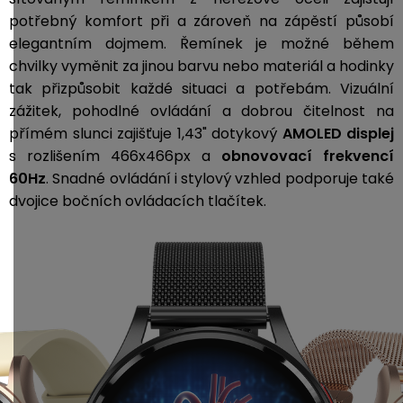
potřebný komfort při a zároveň na zápěstí působí
elegantním dojmem. Řemínek je možné během
chvilky vyměnit za jinou barvu nebo materiál a hodinky
tak přizpůsobit každé situaci a potřebám. Vizuální
zážitek, pohodlné ovládání a dobrou čitelnost na
přímém slunci zajišťuje 1,43" dotykový
AMOLED displej
s rozlišením 466x466px a
obnovovací frekvencí
60Hz
. Snadné ovládání i stylový vzhled podporuje také
dvojice bočních ovládacích tlačítek.