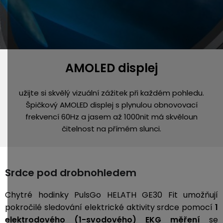
AMOLED displej
užijte si skvělý vizuální zážitek při každém pohledu.
Špičkový AMOLED displej s plynulou obnovovací
frekvencí 60Hz a jasem až 1000nit má skvěloun
čitelnost na přímém slunci.
Srdce pod drobnohledem
Chytré hodinky PulsGo HELATH GE30 Fit umožňují
pokročilé sledování elektrické aktivity srdce pomocí
1
elektrodového (1-svodového) EKG měření
se