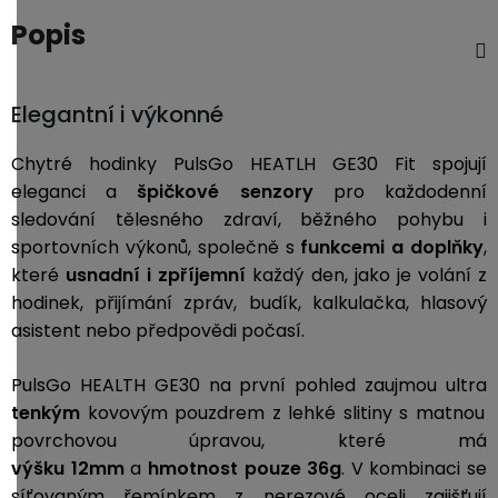
3,5mm
Popis
JACK
Redukce
Elegantní i výkonné
Chytré hodinky PulsGo HEATLH GE30 Fit spojují
eleganci a
špičkové senzory
pro každodenní
sledování tělesného zdraví, běžného pohybu i
sportovních výkonů, společně s
funkcemi a doplňky
,
které
usnadní i zpříjemní
každý den, jako je volání z
hodinek, přijímání zpráv, budík, kalkulačka, hlasový
asistent nebo předpovědi počasí.
PulsGo HEALTH GE30 na první pohled zaujmou ultra
tenkým
kovovým pouzdrem z lehké slitiny s matnou
povrchovou úpravou, které má
výšku
12mm
a
hmotnost pouze 36g
. V kombinaci se
síťovaným řemínkem z nerezové oceli zajišťují