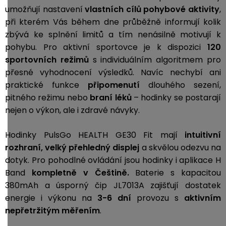
umožňují nastavení
vlastních cílů pohybové aktivity
,
při kterém Vás během dne průběžně informují kolik
zbývá ke splnění limitů a tím nenásilně motivují k
pohybu. Pro aktivní sportovce je k dispozici
120
sportovních režimů
s individuálním algoritmem pro
přesné vyhodnocení výsledků. Navíc nechybí ani
praktické funkce
připomenutí
dlouhého sezení,
pitného režimu
nebo
braní léků
– hodinky se postarají
nejen o výkon, ale i zdravé návyky.
Hodinky PulsGo HEALTH GE30 Fit mají
intuitivní
rozhraní, velký přehledný displej
a skvělou odezvu na
dotyk. Pro pohodlné ovládání jsou hodinky i aplikace H
Band
kompletně v Češtině.
Baterie s kapacitou
380mAh a úsporný čip JL7013A zajišťují dostatek
energie i výkonu na
3-6 dní
provozu s
aktivním
nepřetržitým měřením
.