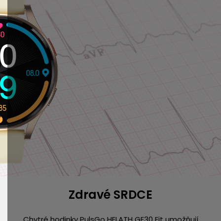
Zdravé SRDCE
Chytré hodinky PulsGo HELATH GE30 Fit umožňují