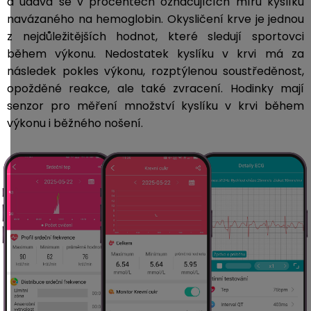
a udává se v procentech označujících míru kyslíku
navázaného na hemoglobin.
Okysličení krve je jednou
z nejdůležitějších hodnot, které sledují sportovci
během výkonu. Nedostatek kyslíku v krvi má za
následek pokles výkonu, rozptýlenou soustředěnost,
opožděné reakce, ale také zvracení. Hodinky
mají
senzor pro měření množství kyslíku v krvi během
výkonu i běžného nošení.