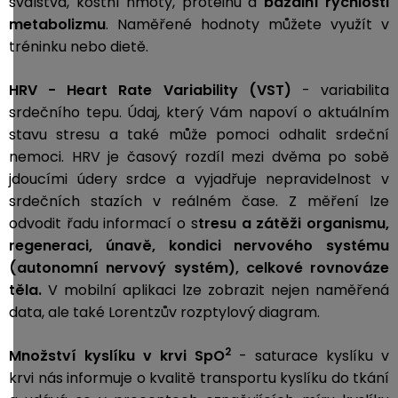
svalstva, kostní hmoty, proteinu a
bazální rychlosti
metabolizmu
. Naměřené hodnoty můžete využít v
tréninku nebo dietě.
HRV - Heart Rate Variability (VST)
- variabilita
srdečního tepu. Údaj, který Vám napoví o aktuálním
stavu stresu a také může pomoci odhalit srdeční
nemoci. HRV je časový rozdíl mezi dvěma po sobě
jdoucími údery srdce a vyjadřuje nepravidelnost v
srdečních stazích v reálném čase. Z měření lze
odvodit řadu informací o s
tresu a zátěži organismu,
r
egeneraci, ú
navě, k
ondici nervového systému
(autonomní nervový systém), c
elkové rovnováze
těla.
V mobilní aplikaci lze zobrazit nejen naměřená
data, ale také Lorentzův rozptylový diagram.
2
Množství kyslíku v krvi SpO
-
saturace kyslíku v
krvi nás informuje o kvalitě transportu kyslíku do tkání