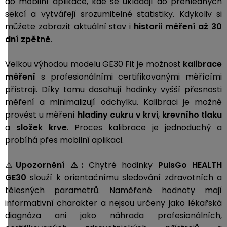
do mobilní aplikace, kde se ukládají do přehledných
sekcí a vytvářejí srozumitelné statistiky. Kdykoliv si
můžete zobrazit aktuální stav i
historii měření až 30
dní zpětně
.
Velkou výhodou modelu GE30 Fit je možnost
kalibrace
měření
s profesionálními certifikovanými měřícími
přístroji. Díky tomu dosahují hodinky vyšší přesnosti
měření a minimalizují odchylku. Kalibraci je možné
provést u měření
hladiny cukru v krvi
,
krevního tlaku
a
složek krve
. Proces kalibrace je jednoduchý a
probíhá přes mobilní aplikaci.
⚠️
Upozornění ⚠️:
Chytré hodinky
PulsGo HEALTH
GE30
slouží k orientačnímu sledování zdravotních a
tělesných parametrů. Naměřené hodnoty mají
informativní charakter a nejsou určeny jako lékařská
diagnóza ani jako náhrada profesionálních,