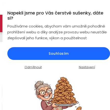
Přejít
Hl
na
Napekli jsme pro Vás čerstvé sušenky, dáte
obsah
si?
🚀 Nové modely DRONŮ 🚀
Nyní se zaváděcí slevou až
Bezdrátová
Používáme cookies, abychom vám umožnili pohodlné
sluchátka
-26%
PROZKOUMAT NABÍDKU
prohlížení webu a díky analýze provozu webu neustále
Chytré hodinky
zlepšovali jeho funkce, výkon a použitelnost
True
Chytré
Wireless
hodinky
PulsGo HEALTH GE30 Fit / EKG /
Souhlasím
Krevní tlak / Teplota / Cukr v krvi /
Pecky
Dámské
Chytré
Složky krve / Hovory
náramky
Odmítnout
Nastavení
Špunty
Pánské
Průměrné
Podrobnosti hodnocení
Neohodnoceno
Chytré
hodnocení
prsteny
Do
Dětské
produktu
uší
je
Cukr v
Handsfree
0,0
krvi
Pro
z
Ear
Seniory
Hook
Drony
5