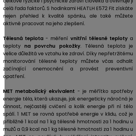
celkové fyzické i psychické zdraví člověka a ovlivňuje ji
celá řada faktorů. S hodinkami HEATLH E572 Fit získáte
nejen přehled k kvalitě spánku, ale také můžete
aktivně pracovat na jeho zlepšení.
Tělesná teplota
- měření
vnitřní tělesné teploty
a
teploty
na povrchu pokožky
. Tělesná teplota je
velice důležitá ve vztahu ke zdraví. Díky nepřetržitému
monitorování tělesné teploty můžete včas odhalit
začínající onemocnění a provést preventivní
opatření.
MET
metabolický ekvivalent
- je měřítko spotřeby
energie těla, která ukazuje, jak energeticky náročná je
činnost, nejčastěji cvičení a kolik energie při ní tělo
spálí. 1 MET se rovná spotřebě energie v klidu, což je
přibližně 1 kcal na 1 kg tělesné hmotnosti za 1 hodinu u
mužů a 0,9 kcal na 1 kg tělesné hmotnosti za 1 hodinu u