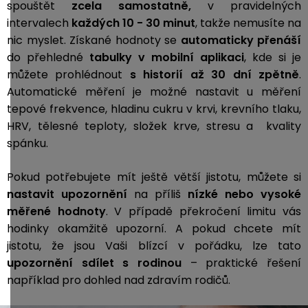
spouštět
zcela samostatně,
v pravidelných
intervalech
každých 10 - 30 minut
, takže nemusíte na
nic myslet. Získané hodnoty se
automaticky přenáší
do přehledné
tabulky v mobilní aplikaci
, kde si je
můžete prohlédnout
s historií až 30 dní zpětně
.
Automatické měření je možné nastavit u měření
tepové frekvence, hladinu cukru v krvi, krevního tlaku,
HRV, tělesné teploty, složek krve, stresu a kvality
spánku.
Pokud potřebujete mít ještě větší jistotu, můžete si
nastavit
upozornění
na příliš
nízké nebo vysoké
měřené hodnoty
. V případě překročení limitu vás
hodinky okamžitě upozorní. A pokud chcete mít
jistotu, že jsou Vaši blízcí v pořádku, lze tato
upozornění sdílet s rodinou
– praktické řešení
například pro dohled nad zdravím rodičů.