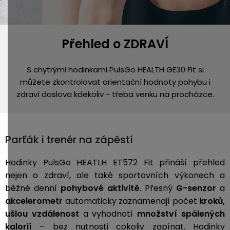
Přehled o ZDRAVÍ
S chytrými hodinkami PulsGo HEALTH GE30 Fit si
můžete zkontrolovat orientační hodnoty pohybu i
zdraví doslova kdekoliv - třeba venku na procházce.
Parťák i trenér na zápěstí
Hodinky PulsGo HEATLH ET572 Fit přináší přehled
nejen o zdraví, ale také sportovních výkonech a
běžné denní
pohybové aktivitě
. Přesný
G-senzor
a
akcelerometr
automaticky zaznamenají počet
kroků,
ušlou vzdálenost
a vyhodnotí
množství spálených
kalorií
– bez nutnosti cokoliv zapínat. Hodinky