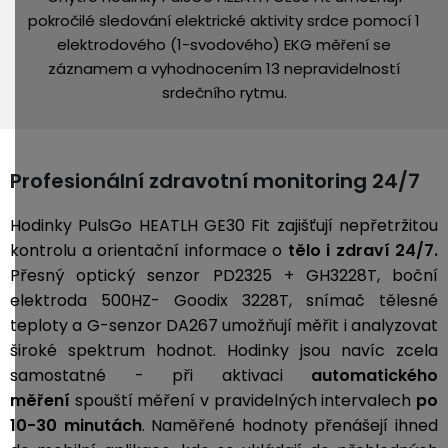
pokročilé sledování elektrické aktivity srdce pomocí 1
elektrodového (1-svodového) EKG měření se
záznamem a vyhodnocením 13 nepravidelností
srdečního rytmu.
Profesionální zdravotní monitoring 24/7
Hodinky PulsGo HEATLH GE30 Fit zajišťují nepřetržitou
kontrolu a orientační informace o
tělo i zdraví
24/7.
Přesný optický senzor
PD2325 + GH3228T, boční
elektroda 500HZ- Goodix 3228T, snímač tělesné
teploty a G-senzor DA267 umožňují měřit i analyzovat
široké spektrum hodnot. Hodinky jsou navíc zcela
samostatné - při aktivaci
automatického
měření
spouští měření v pravidelných intervalech
po
10-30 minutách
. Naměřené hodnoty přenášejí ihned