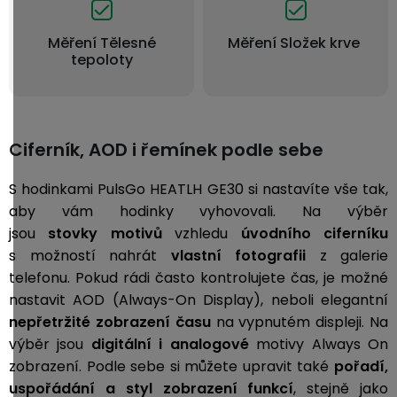
Měření Tělesné
Měření Složek krve
tepoloty
Ciferník, AOD i řemínek podle sebe
S hodinkami PulsGo HEATLH GE30 si nastavíte vše tak,
aby vám hodinky vyhovovali. Na výběr
jsou
stovky motivů
vzhledu
úvodního ciferníku
s možností nahrát
vlastní fotografii
z galerie
telefonu. Pokud rádi často kontrolujete čas, je možné
nastavit AOD (Always-On Display), neboli
elegantní
nepřetržité zobrazení času
na vypnutém displeji. Na
výběr jsou
digitální i analogové
motivy Always On
zobrazení.
Podle sebe si můžete upravit také
pořadí,
uspořádání a styl zobrazení funkcí
, stejně jako