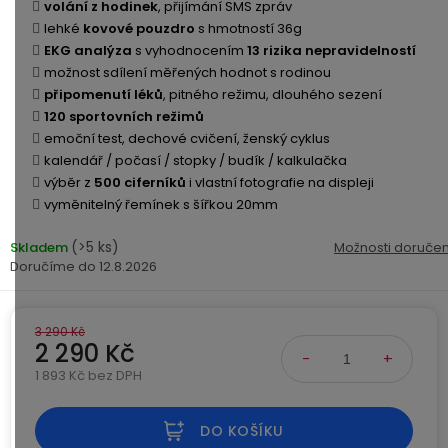
Kamerové
volání z hodinek
, přijímání SMS zpráv
displejem
Sada
systémy
Paměti
Příslušenství
lehké
kovové pouzdro
s hmotností 36g
se
a
EKG analýza
s vyhodnocením
13 rizika nepravidelností
2
úložiště
možnost sdílení měřených hodnot s rodinou
Příslušenství
bateriemi
připomenutí léků
, pitného režimu, dlouhého sezení
ke
120 sportovních režimů
kamerám
Paměťové
Napájecí
emoční test, dechové cvičení, ženský cyklus
Sada
karty
kabely
kalendář / počasí / stopky / budík / kalkulačka
se
výběr z
3
500 ciferníků
i vlastní fotografie na displeji
Externí
USB-
Esenciální
bateriemi
vyměnitelný řemínek s šířkou 20mm
SSD
A
oleje
disky
/
(>5 ks)
Skladem
Možnosti doručen
Náhradní
USB-
12.8.2026
Doplňkové
díly
C
služby
a
příslušenství
3 290 Kč
USB-
Značky
2 290 Kč
A
/
1 893 Kč bez DPH
Měrná cena:
mini
ANRAN
USB
DO KOŠÍKU