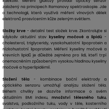
kdekoliv. Měření glukózy provádí optický senzor
založený na principech Ramanovy spektroskopie. Jde
o technologii, která využívá měření vlnových délek
elektronů prosvícením kůže zeleným světlem.
Složky krve
- d
etailní test složek krve. Zkontrolujte si
kdykoliv aktuální stav
kyseliny močové a
lipidů
-
cholesterol, triglyceridy, vysokohustotní lipoprotein a
nízkohustotní lipoprotein. Měření kyseliny močové a
krevních lipidů je důležité zejména pro lidi, kteří trpí
onemocněním způsobeným vysokou hladinou kyseliny
močové a hyperlipidémií.
Složení těla
- kombinace boční elektrody a
optického senzoru umožňují analýzu složení těla.
Během chvilky se dozvíte informace o svém
aktuálním BMI indexu,
množství tělesného tuku
,
svalstva, podkožního tuku, vody v těle, kosterního