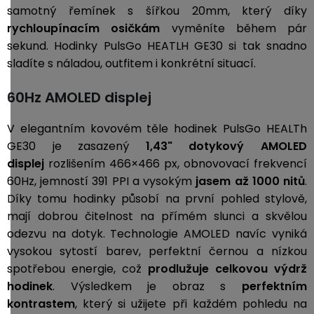
samotný řemínek s šířkou 20mm, který díky
rychloupínacím osičkám
vyměníte během pár
sekund. Hodinky PulsGo HEATLH GE30 si tak snadno
sladíte s náladou, outfitem i konkrétní situací.
60Hz AMOLED displej
V elegantním kovovém těle hodinek PulsGo HEALTh
GE30 je zasazený
1,43" dotykový AMOLED
displej
rozlišením 466×466 px, obnovovací frekvencí
60Hz, jemností 391 PPI a vysokým
jasem až 1000 nitů
.
Díky tomu hodinky působí na první pohled stylově,
mají dobrou čitelnost na přímém slunci a skvělou
odezvu na dotyk. Technologie AMOLED navíc vyniká
vysokou sytostí barev, perfektní černou a nízkou
spotřebou energie, což
prodlužuje celkovou výdrž
hodinek
. Výsledkem je obraz s
perfektním
kontrastem
, který si užijete při každém pohledu na