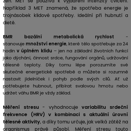
žen. MET se používá k vyjádření intenzity cvičení.
Například 3 MET znamená, že spotřeba energie je
trojnásobek klidové spotřeby. Ideální při hubnutí a
dietě.
BMR bazální metabolická rychlost
-
stanovuje
množství energie
, které tělo spotřebuje za 24
hodin
v úplném klidu
– jen na základní životních funkcí
jako dýchání, činnost srdce, fungování orgánů, udržování
tělesné teploty. Díky tomu lépe porozumíte své
skutečné energetické spotřebě a můžete si rozumně
nastavit jídelníček i pohyb podle svých cílů. Ať už
potřebujete hubnout, přibírat svalovou hmotu nebo
udržet váhu BMR je vždy základ.
Měření stresu
- vyhodnocuje
variabilitu srdeční
frekvence (HRV) v kombinaci s aktuální úrovní
tělesné aktivity
, a díky tomu určuje, jak velká zátěž na
organismus právě působí. Měření stresu touto