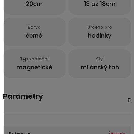
20cm
13 až 18cm
Barva
Určeno pro
černá
hodinky
Typ zapínání
Styl
magnetické
milánský tah
Parametry
Kategorie
Řemínky