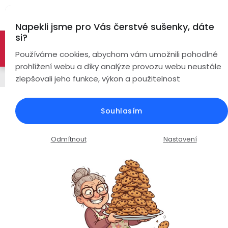
Přejít
Hl
na
Napekli jsme pro Vás čerstvé sušenky, dáte
obsah
si?
🚀 Nové modely DRONŮ 🚀
Nyní se zaváděcí slevou až
Bezdrátová
Používáme cookies, abychom vám umožnili pohodlné
sluchátka
-26%
PROZKOUMAT NABÍDKU
prohlížení webu a díky analýze provozu webu neustále
Řemínky
zlepšovali jeho funkce, výkon a použitelnost
True
Chytré
Wireless
hodinky
Milánský tah ocelový řemínek s
Souhlasím
magnetickým zapínáním / šířka
Pecky
Dámské
Chytré
22mm / černá / nerez ocel
náramky
Odmítnout
Nastavení
Špunty
Pánské
Průměrné
Podrobnosti hodnocení
Neohodnoceno
Chytré
hodnocení
prsteny
Do
Dětské
produktu
uší
je
Handsfree
0,0
Pro
z
Ear
Seniory
Hook
Drony
5