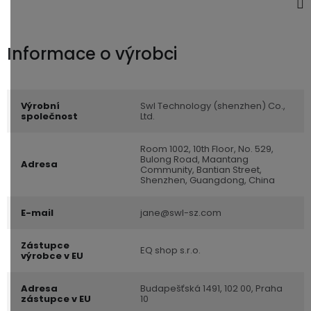
Výrobní
Swl Technology (shenzhen) Co.,
společnost
Ltd.
Room 1002, 10th Floor, No. 529,
Bulong Road, Maantang
Adresa
Community, Bantian Street,
Shenzhen, Guangdong, China
E-mail
jane@swl-sz.com
Zástupce
EQ shop s.r.o.
výrobce v EU
Adresa
Budapešťská 1491, 102 00, Praha
zástupce v EU
10