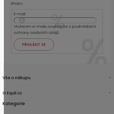
shopu.
E-mail
Vložením e-mailu souhlasíte s
podmínkami
ochrany osobních údajů
PŘIHLÁSIT SE
Vše o nákupu
O Equil.cz
Kategorie