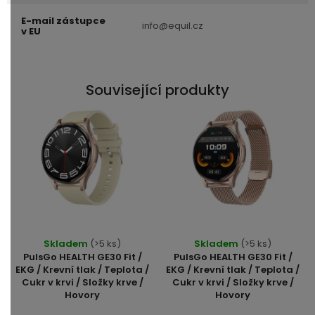
E-mail zástupce
info@equil.cz
v EU
Související produkty
Průměrné
Průměrné
Skladem
(>5 ks)
Skladem
(>5 ks)
hodnocení
hodnocení
PulsGo HEALTH GE30 Fit /
PulsGo HEALTH GE30 Fit /
produktu
produktu
EKG / Krevní tlak / Teplota /
EKG / Krevní tlak / Teplota /
Cukr v krvi / Složky krve /
Cukr v krvi / Složky krve /
je
je
Hovory
Hovory
5,0
5,0