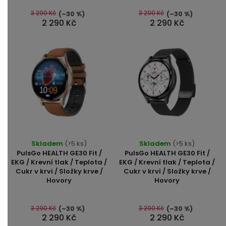
z
z
5
5
3 290 Kč
3 290 Kč
(–30 %)
(–30 %)
2 290 Kč
2 290 Kč
hvězdiček.
hvězdiček.
Skladem
(>5 ks)
Skladem
(>5 ks)
PulsGo HEALTH GE30 Fit /
PulsGo HEALTH GE30 Fit /
EKG / Krevní tlak / Teplota /
EKG / Krevní tlak / Teplota /
Cukr v krvi / Složky krve /
Cukr v krvi / Složky krve /
Hovory
Hovory
3 290 Kč
3 290 Kč
(–30 %)
(–30 %)
2 290 Kč
2 290 Kč