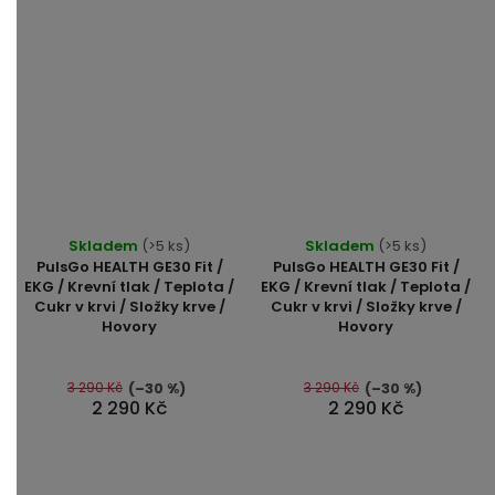
Skladem
(>5 ks)
Skladem
(>5 ks)
PulsGo HEALTH GE30 Fit /
PulsGo HEALTH GE30 Fit /
EKG / Krevní tlak / Teplota /
EKG / Krevní tlak / Teplota /
Cukr v krvi / Složky krve /
Cukr v krvi / Složky krve /
Hovory
Hovory
3 290 Kč
3 290 Kč
(–30 %)
(–30 %)
2 290 Kč
2 290 Kč