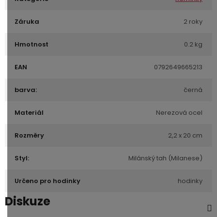
Záruka
2 roky
Hmotnost
0.2 kg
EAN
0792649665213
barva:
černá
Materiál
Nerezová ocel
Rozměry
2,2 x 20 cm
Styl:
Milánský tah (Milanese)
Určeno pro hodinky
hodinky
Diskuze