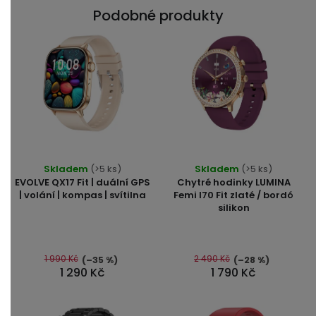
Podobné produkty
Průměrné
Skladem
(>5 ks)
Skladem
(>5 ks)
hodnocení
EVOLVE QX17 Fit | duální GPS
Chytré hodinky LUMINA
produktu
| volání | kompas | svítilna
Femi I70 Fit zlaté / bordó
silikon
je
5,0
z
5
1 990 Kč
2 490 Kč
(–35 %)
(–28 %)
1 290 Kč
1 790 Kč
hvězdiček.