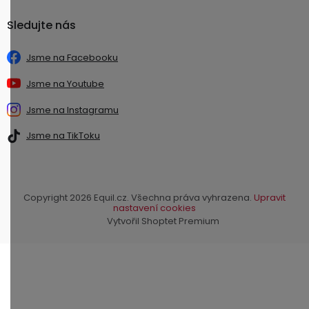
Sledujte nás
Jsme na Facebooku
Jsme na Youtube
Jsme na Instagramu
Jsme na TikToku
Copyright 2026
Equil.cz
. Všechna práva vyhrazena.
Upravit
nastavení cookies
Vytvořil Shoptet Premium