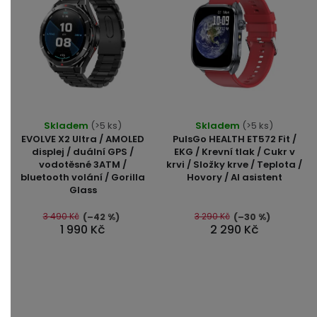
Průměrné
Průměrné
Skladem
(>5 ks)
Skladem
(>5 ks)
hodnocení
hodnocení
EVOLVE X2 Ultra / AMOLED
PulsGo HEALTH ET572 Fit /
produktu
produktu
displej / duální GPS /
EKG / Krevní tlak / Cukr v
vodotěsné 3ATM /
krvi / Složky krve / Teplota /
je
je
bluetooth volání / Gorilla
Hovory / AI asistent
5,0
5,0
Glass
z
z
5
5
3 490 Kč
3 290 Kč
(–42 %)
(–30 %)
1 990 Kč
2 290 Kč
hvězdiček.
hvězdiček.