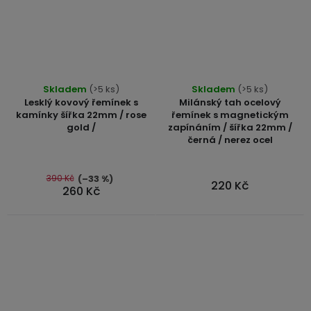
Skladem
(>5 ks)
Skladem
(>5 ks)
Lesklý kovový řemínek s
Milánský tah ocelový
kamínky šířka 22mm / rose
řemínek s magnetickým
gold /
zapínáním / šířka 22mm /
černá / nerez ocel
390 Kč
(–33 %)
220 Kč
260 Kč