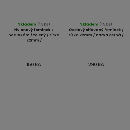
Skladem
(>5 ks)
Skladem
(>5 ks)
Nylonový řemínek k
Ocelový síťovaný řemínek /
hodinkám / zelený / šířka
šířka 22mm / barva černá /
22mm /
150 Kč
290 Kč