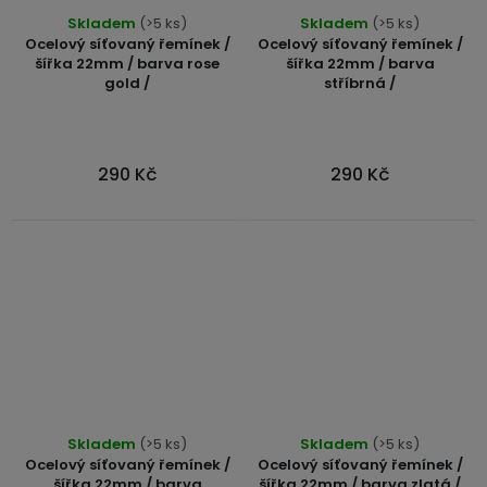
Průměrné
Průměrné
Skladem
(>5 ks)
Skladem
(>5 ks)
hodnocení
hodnocení
Ocelový síťovaný řemínek /
Ocelový síťovaný řemínek /
produktu
produktu
šířka 22mm / barva rose
šířka 22mm / barva
gold /
stříbrná /
je
je
5,0
5,0
z
z
5
5
290 Kč
290 Kč
hvězdiček.
hvězdiček.
Průměrné
Průměrné
Skladem
(>5 ks)
Skladem
(>5 ks)
hodnocení
hodnocení
Ocelový síťovaný řemínek /
Ocelový síťovaný řemínek /
produktu
produktu
šířka 22mm / barva
šířka 22mm / barva zlatá /