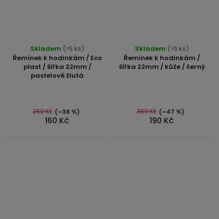
Průměrné
Skladem
(>5 ks)
Skladem
(>5 ks)
hodnocení
Řemínek k hodinkám / Eco
Řemínek k hodinkám /
produktu
plast / šířka 22mm /
šířka 22mm / kůže / černý
pastelově žlutá
je
5,0
z
5
260 Kč
360 Kč
(–38 %)
(–47 %)
160 Kč
190 Kč
hvězdiček.