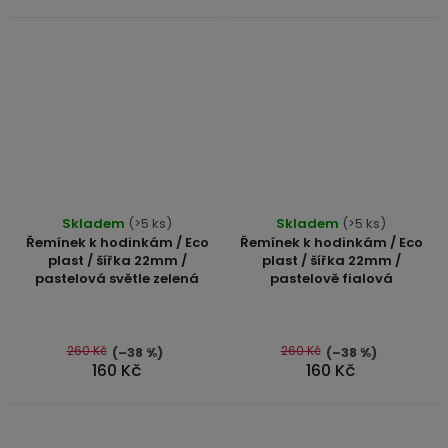
Skladem
(>5 ks)
Skladem
(>5 ks)
Řemínek k hodinkám / Eco
Řemínek k hodinkám / Eco
plast / šířka 22mm /
plast / šířka 22mm /
pastelová světle zelená
pastelově fialová
260 Kč
260 Kč
(–38 %)
(–38 %)
160 Kč
160 Kč