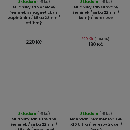
Skladem
(>5 ks)
Skladem
(>5 ks)
hodnocení
Milánský tah ocelový
Milánský tah síťovaný
produktu
řemínek s magnetickým
řemínek / šířka 22mm /
zapínáním / šířka 22mm /
černý / nerez ocel
je
stříbrný
5,0
z
5
290 Kč
(–34 %)
220 Kč
190 Kč
hvězdiček.
Skladem
(>5 ks)
Skladem
(>5 ks)
Milánský tah síťovaný
Náhradní řemínek EVOLVE
řemínek / šířka 22mm /
X10 Ultra / nerezová ocel /
stříbrný / nerez ocel
černý