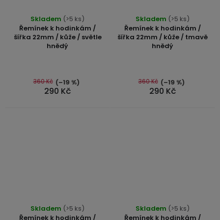
Průměrné
Skladem
(>5 ks)
Skladem
(>5 ks)
hodnocení
Řemínek k hodinkám /
Řemínek k hodinkám /
produktu
šířka 22mm / kůže / světle
šířka 22mm / kůže / tmavě
hnědý
hnědý
je
5,0
z
5
360 Kč
360 Kč
(–19 %)
(–19 %)
290 Kč
290 Kč
hvězdiček.
Průměrné
Skladem
(>5 ks)
Skladem
(>5 ks)
hodnocení
Řemínek k hodinkám /
Řemínek k hodinkám /