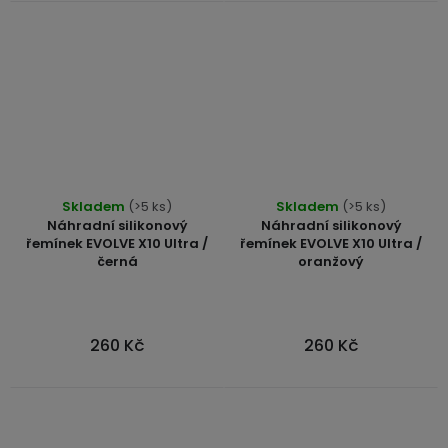
Průměrné
Skladem
(>5 ks)
Skladem
(>5 ks)
hodnocení
Náhradní silikonový
Náhradní silikonový
produktu
řemínek EVOLVE X10 Ultra /
řemínek EVOLVE X10 Ultra /
černá
oranžový
je
4,7
z
5
260 Kč
260 Kč
hvězdiček.