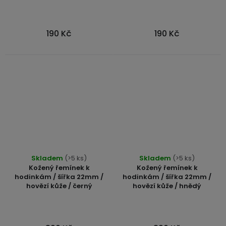
USB-
A
190 Kč
190 Kč
/
Lightning
Nabíjecí
adaptéry
USB-
C
/
USB-
C
Skladem
(>5 ks)
Skladem
(>5 ks)
Kožený řemínek k
Kožený řemínek k
hodinkám / šířka 22mm /
hodinkám / šířka 22mm /
USB-
hovězí kůže / černý
hovězí kůže / hnědý
C
/
Lightning