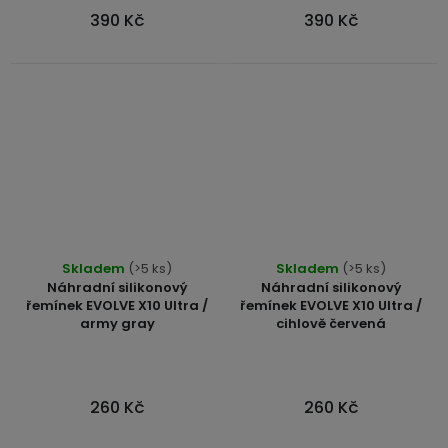
390 Kč
390 Kč
Průměrné
Skladem
(>5 ks)
Skladem
(>5 ks)
hodnocení
Náhradní silikonový
Náhradní silikonový
produktu
řemínek EVOLVE X10 Ultra /
řemínek EVOLVE X10 Ultra /
army gray
cihlově červená
je
5,0
z
5
260 Kč
260 Kč
hvězdiček.