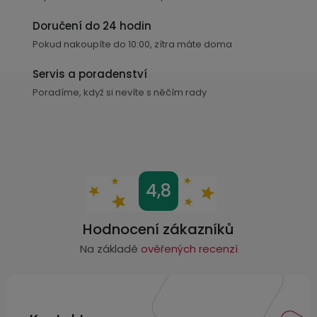
v
k
Doručení do 24 hodin
y
Pokud nakoupíte do 10:00, zítra máte doma
v
ý
Servis a poradenství
p
Poradíme, když si nevíte s něčím rady
i
s
u
Z
4,8
á
p
Hodnocení zákazníků
a
Na základě
ověřených recenzí
t
í