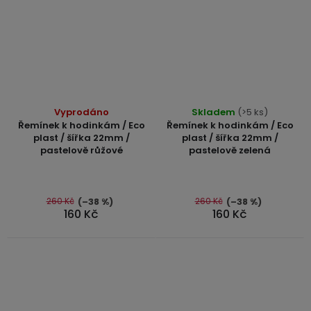
Vyprodáno
Skladem
(>5 ks)
Řemínek k hodinkám / Eco
Řemínek k hodinkám / Eco
plast / šířka 22mm /
plast / šířka 22mm /
pastelově růžové
pastelově zelená
260 Kč
260 Kč
(–38 %)
(–38 %)
160 Kč
160 Kč