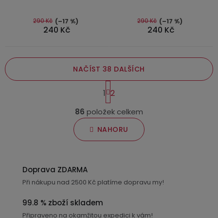
z
5
290 Kč
290 Kč
(–17 %)
(–17 %)
240 Kč
240 Kč
hvězdiček.
NAČÍST 38 DALŠÍCH
S
1
2
t
O
r
86
položek celkem
v
á
n
l
NAHORU
k
á
o
d
v
a
á
Doprava ZDARMA
c
n
Při nákupu nad 2500 Kč platíme dopravu my!
í
í
p
99.8 % zboží skladem
r
Připraveno na okamžitou expedici k vám!