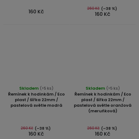
260 Kč
(–38 %)
160 Kč
160 Kč
Skladem
(>5 ks)
Skladem
(>5 ks)
Řemínek k hodinkám / Eco
Řemínek k hodinkám / Eco
plast / šířka 22mm /
plast / šířka 22mm /
pastelová světle modrá
pastelová světle oranžová
(meruňková)
260 Kč
260 Kč
(–38 %)
(–38 %)
160 Kč
160 Kč