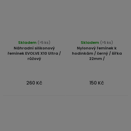
Průměrné
Skladem
(>5 ks)
Skladem
(>5 ks)
hodnocení
Náhradní silikonový
Nylonový řemínek k
produktu
řemínek EVOLVE X10 Ultra /
hodinkám / černý / šířka
růžový
22mm /
je
5,0
z
5
260 Kč
150 Kč
hvězdiček.