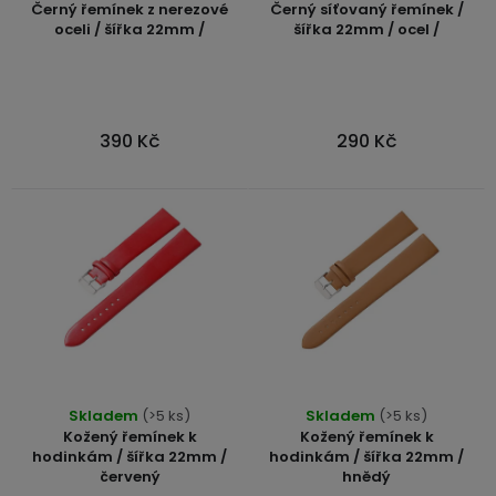
Kamerové
Černý řemínek z nerezové
Černý síťovaný řemínek /
displejem
o
produktu
Sada
systémy
Paměti
oceli / šířka 22mm /
šířka 22mm / ocel /
Příslušenství
se
je
a
d
2
úložiště
5,0
Příslušenství
bateriemi
u
z
ke
5
kamerám
Paměťové
k
Napájecí
390 Kč
290 Kč
Sada
karty
hvězdiček.
kabely
t
se
3
ů
Externí
USB-
Esenciální
bateriemi
SSD
A
oleje
disky
/
Náhradní
USB-
Doplňkové
díly
C
služby
a
příslušenství
USB-
Značky
A
/
Skladem
(>5 ks)
Skladem
(>5 ks)
Kožený řemínek k
Kožený řemínek k
mini
ANRAN
hodinkám / šířka 22mm /
hodinkám / šířka 22mm /
USB
červený
hnědý