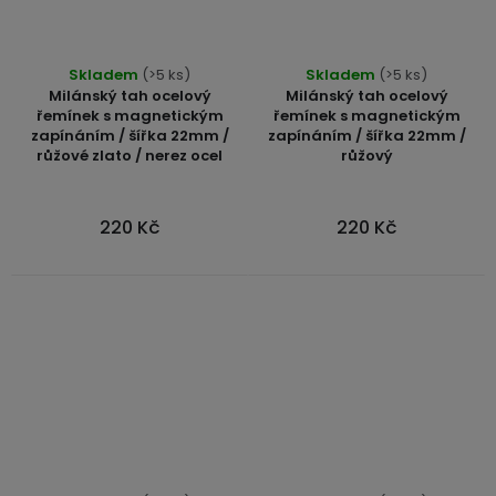
Skladem
(>5 ks)
Skladem
(>5 ks)
Milánský tah ocelový
Milánský tah ocelový
řemínek s magnetickým
řemínek s magnetickým
zapínáním / šířka 22mm /
zapínáním / šířka 22mm /
růžové zlato / nerez ocel
růžový
220 Kč
220 Kč
Průměrné