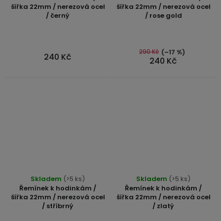
produktu
šířka 22mm / nerezová ocel
šířka 22mm / nerezová ocel
/ černý
/ rose gold
je
4,7
z
5
290 Kč
(–17 %)
240 Kč
240 Kč
hvězdiček.
Průměrné
Skladem
(>5 ks)
Skladem
(>5 ks)
hodnocení
Řemínek k hodinkám /
Řemínek k hodinkám /
produktu
šířka 22mm / nerezová ocel
šířka 22mm / nerezová ocel
/ stříbrný
/ zlatý
je
4,7