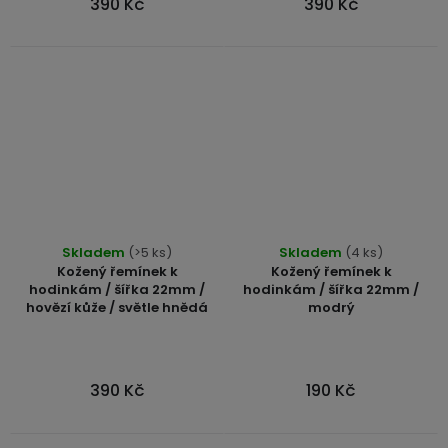
390 Kč
390 Kč
3,5mm
JACK
Redukce
Skladem
(>5 ks)
Skladem
(4 ks)
Kožený řemínek k
Kožený řemínek k
hodinkám / šířka 22mm /
hodinkám / šířka 22mm /
hovězí kůže / světle hnědá
modrý
390 Kč
190 Kč