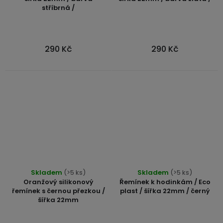
stříbrná /
je
je
4,5
5,0
z
z
5
5
290 Kč
290 Kč
hvězdiček.
hvězdiček.
Skladem
(>5 ks)
Skladem
(>5 ks)
Oranžový silikonový
Řemínek k hodinkám / Eco
řemínek s černou přezkou /
plast / šířka 22mm / černý
šířka 22mm