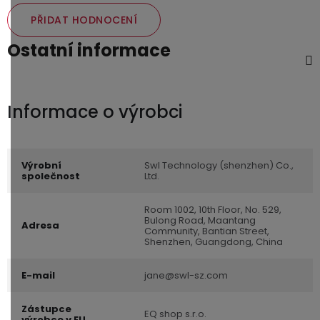
PŘIDAT HODNOCENÍ
Ostatní informace
Výrobní
Swl Technology (shenzhen) Co.,
společnost
Ltd.
Room 1002, 10th Floor, No. 529,
Bulong Road, Maantang
Adresa
Community, Bantian Street,
Shenzhen, Guangdong, China
E-mail
jane@swl-sz.com
Zástupce
EQ shop s.r.o.
výrobce v EU