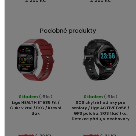
2 290 Kč
2 290 Kč
hvězdiček.
hvězdiček.
Podobné produkty
Průměrné
Průměrné
Skladem
(>5 ks)
Skladem
(>5 ks)
hodnocení
hodnocení
Lige HEALTH ET585 Fit /
SOS chytré hodinky pro
produktu
produktu
Cukr v krvi / EKG / Krevní
seniory / Lige ACTIVE Fa56 /
tlak
GPS poloha, SOS tlačítko,
je
je
Detekce pádu, videohovory
4,9
4,7
z
z
5
5
3 290 Kč
3 290 Kč
(–30 %)
(–24 %)