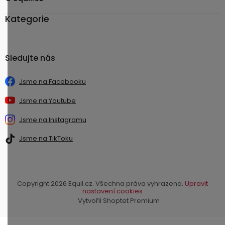
Kategorie
Sledujte nás
Jsme na Facebooku
Jsme na Youtube
Jsme na Instagramu
Jsme na TikToku
Copyright 2026
Equil.cz
. Všechna práva vyhrazena.
Upravit
nastavení cookies
Vytvořil Shoptet Premium