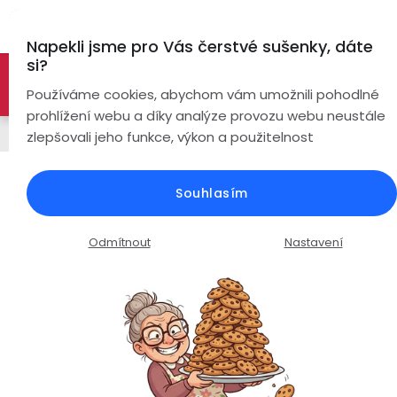
Přejít
Hl
na
Napekli jsme pro Vás čerstvé sušenky, dáte
obsah
si?
🚀 Nové modely DRONŮ 🚀
Nyní se zaváděcí slevou až
Bezdrátová
Používáme cookies, abychom vám umožnili pohodlné
sluchátka
-26%
PROZKOUMAT NABÍDKU
prohlížení webu a díky analýze provozu webu neustále
Řemínky
zlepšovali jeho funkce, výkon a použitelnost
True
Chytré
Wireless
hodinky
Kožený řemínek k hodinkám /
Souhlasím
šířka 22mm / červený
Pecky
Dámské
Chytré
náramky
Průměrné
Podrobnosti hodnocení
Neohodnoceno
Odmítnout
Nastavení
Špunty
Pánské
hodnocení
Chytré
produktu
prsteny
je
Do
Dětské
0,0
uší
Handsfree
z
Pro
5
Ear
Seniory
hvězdiček.
Hook
Drony