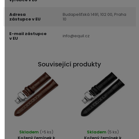
Adresa
Budapešťská 1491, 102 00, Praha
zástupce v EU
10
E-mail zástupce
info@equil.cz
v EU
Související produkty
Skladem
(>5 ks)
Skladem
(5 ks)
Kožený řemínek k
Kožený řemínek k