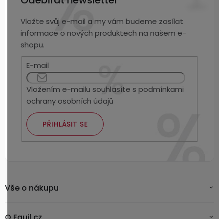
Odebírat newsletter
Vložte svůj e-mail a my vám budeme zasílat
informace o nových produktech na našem e-
shopu.
E-mail
Vložením e-mailu souhlasíte s
podmínkami
ochrany osobních údajů
PŘIHLÁSIT SE
Vše o nákupu
O Equil.cz