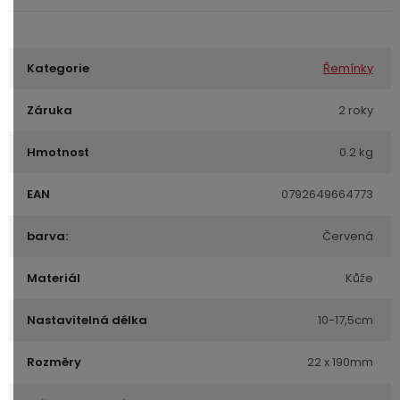
Kategorie
Řemínky
Záruka
2 roky
Hmotnost
0.2 kg
EAN
0792649664773
barva:
Červená
Materiál
Kůže
Nastavitelná délka
10-17,5cm
Rozměry
22 x 190mm