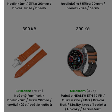
hodinkám / šířka 20mm /
hodinkám / šířka 20mm /
hovězí kůže / hnědý
hovězí kůže / černý
390 Kč
390 Kč
Průměrné
Skladem
(>5 ks)
Skladem
(3 ks)
hodnocení
Kožený řemínek k
PulsGo HEALTH ET472 Fit /
produktu
hodinkám / šířka 20mm /
Cukr v krvi / EKG / Krevní
hovězí kůže / světle hnědá
tlak / Složky krve / Teplota
je
/ Hovory / AI asistent
5,0