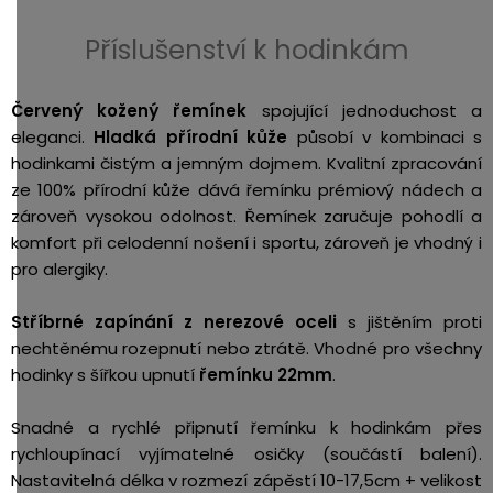
3,5mm
Příslušenství k hodinkám
JACK
Redukce
Červený
kožený řemínek
spojující jednoduchost a
eleganci.
Hladká přírodní kůže
působí v kombinaci s
hodinkami čistým a jemným dojmem. Kvalitní zpracování
ze 100% přírodní kůže dává řemínku prémiový nádech a
zároveň vysokou odolnost. Řemínek zaručuje pohodlí a
komfort při celodenní nošení i sportu, zároveň je vhodný i
pro alergiky.
Stříbrné zapínání z nerezové oceli
s jištěním proti
nechtěnému rozepnutí nebo ztrátě. Vhodné pro všechny
hodinky s šířkou upnutí
řemínku 22mm
.
Snadné a rychlé připnutí řemínku k hodinkám přes
rychloupínací vyjímatelné osičky (součástí balení).
Nastavitelná délka v rozmezí zápěstí 10-17,5cm + velikost