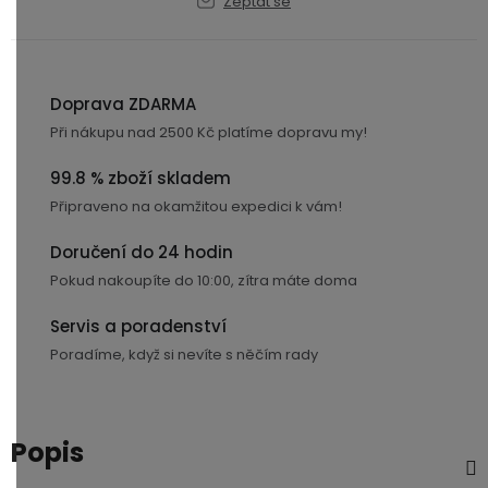
Zeptat se
USB-
A
/
Lightning
Doprava ZDARMA
Při nákupu nad 2500 Kč platíme dopravu my!
Nabíjecí
adaptéry
99.8 % zboží skladem
Připraveno na okamžitou expedici k vám!
USB-
Doručení do 24 hodin
C
/
Pokud nakoupíte do 10:00, zítra máte doma
USB-
Servis a poradenství
C
Poradíme, když si nevíte s něčím rady
USB-
C
/
Popis
Lightning