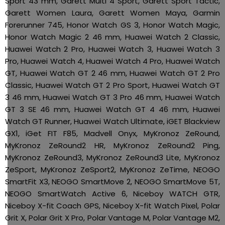
Sport 43 mm, Garett Multi 4 Sport, Garett Sport Tactic,
Garett Women Laura, Garett Women Maya, Garmin
Forerunner 745, Honor Watch GS 3, Honor Watch Magic,
Honor Watch Magic 2 46 mm, Huawei Watch 2 Classic,
Huawei Watch 2 Pro, Huawei Watch 3, Huawei Watch 3
Pro, Huawei Watch 4, Huawei Watch 4 Pro, Huawei Watch
GT, Huawei Watch GT 2 46 mm, Huawei Watch GT 2 Pro
Classic, Huawei Watch GT 2 Pro Sport, Huawei Watch GT
3 46 mm, Huawei Watch GT 3 Pro 46 mm, Huawei Watch
GT 3 SE 46 mm, Huawei Watch GT 4 46 mm, Huawei
Watch GT Runner, Huawei Watch Ultimate, iGET Blackview
GX1, iGet FIT F85, Madvell Onyx, MyKronoz ZeRound,
MyKronoz ZeRound2 HR, MyKronoz ZeRound2 Ping,
MyKronoz ZeRound3, MyKronoz ZeRound3 Lite, MyKronoz
ZeSport, MyKronoz ZeSport2, MyKronoz ZeTime, NEOGO
SmartFit X3, NEOGO SmartMove 2, NEOGO SmartMove 5T,
NEOGO SmartWatch Active 6, Niceboy WATCH GTR,
Niceboy X-fit Coach GPS, Niceboy X-fit Watch Pixel, Polar
Grit X, Polar Grit X Pro, Polar Vantage M, Polar Vantage M2,