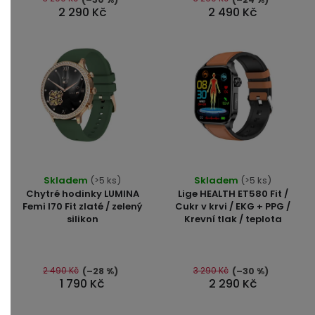
2 290 Kč
2 490 Kč
hvězdiček.
hvězdiček.
Průměrné
Skladem
(>5 ks)
Skladem
(>5 ks)
hodnocení
Chytré hodinky LUMINA
Lige HEALTH ET580 Fit /
produktu
Femi I70 Fit zlaté / zelený
Cukr v krvi / EKG + PPG /
silikon
Krevní tlak / teplota
je
5,0
z
5
2 490 Kč
3 290 Kč
(–28 %)
(–30 %)
1 790 Kč
2 290 Kč
hvězdiček.