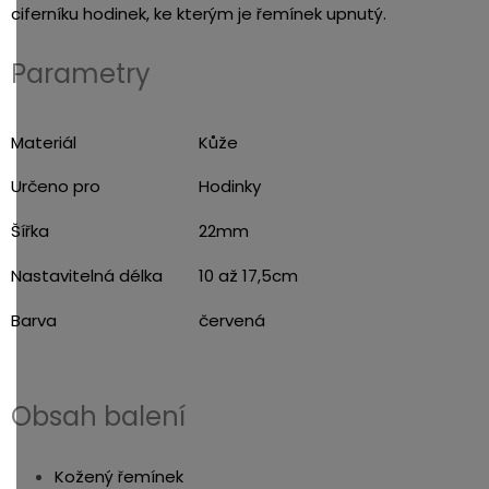
ciferníku hodinek, ke kterým je řemínek upnutý.
Parametry
Materiál
Kůže
Určeno pro
Hodinky
Šířka
22mm
Nastavitelná délka
10 až 17,5cm
Barva
červená
Obsah balení
Kožený řemínek