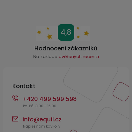
ý
3,5mm
p
JACK
i
s
Z
Redukce
4,8
u
á
p
Hodnocení zákazníků
a
Na základě
ověřených recenzí
t
í
Kontakt
+420 499 599 598
info
@
equil.cz