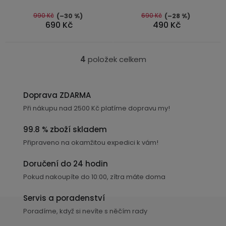
z
USB-
5
990 Kč
690 Kč
(–30 %)
(–28 %)
A
690 Kč
490 Kč
hvězdiček.
/
Lightning
4
položek celkem
O
Nabíjecí
v
adaptéry
l
Doprava ZDARMA
á
USB-
Při nákupu nad 2500 Kč platíme dopravu my!
d
C
a
99.8 % zboží skladem
/
c
USB-
Připraveno na okamžitou expedici k vám!
í
C
p
Doručení do 24 hodin
r
Pokud nakoupíte do 10:00, zítra máte doma
USB-
v
C
k
Servis a poradenství
/
y
Lightning
Poradíme, když si nevíte s něčím rady
v