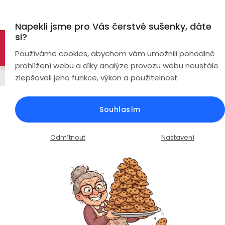
Přejít
Hl
na
Napekli jsme pro Vás čerstvé sušenky, dáte
obsah
si?
🚀 Nové modely DRONŮ 🚀
Nyní se zaváděcí slevou až
Bezdrátová
Používáme cookies, abychom vám umožnili pohodlné
sluchátka
-26%
PROZKOUMAT NABÍDKU
prohlížení webu a díky analýze provozu webu neustále
Bezdrátová sluchátka
zlepšovali jeho funkce, výkon a použitelnost
True
Chytré
Wireless
hodinky
Bezdrátová sluchátka FIRO Fi5 Anc
Souhlasím
/ bluetooth 5.4 / ANC,ENC
Pecky
Dámské
Chytré
náramky
Průměrné
Podrobnosti hodnocení
2 hodnocení
Odmítnout
Nastavení
Špunty
Pánské
hodnocení
Chytré
produktu
prsteny
je
Do
Dětské
5,0
uší
Handsfree
z
Pro
5
Ear
Seniory
hvězdiček.
Hook
Drony