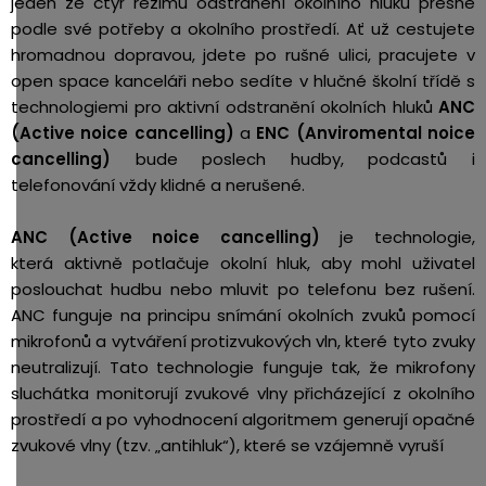
jeden ze čtyř režimů odstranění okolního hluku přesně
podle své potřeby a okolního prostředí. Ať už cestujete
hromadnou dopravou, jdete po rušné ulici, pracujete v
open space kanceláři nebo sedíte v hlučné školní třídě s
technologiemi pro aktivní odstranění okolních hluků
ANC
(Active noice cancelling)
a
ENC (Anviromental noice
cancelling)
bude poslech hudby, podcastů i
telefonování vždy klidné a nerušené.
ANC (Active noice cancelling)
je technologie,
která aktivně potlačuje okolní hluk, aby mohl uživatel
poslouchat hudbu nebo mluvit po telefonu bez rušení.
ANC funguje na principu snímání okolních zvuků pomocí
mikrofonů a vytváření protizvukových vln, které tyto zvuky
neutralizují. Tato technologie funguje tak, že mikrofony
sluchátka monitorují zvukové vlny přicházející z okolního
prostředí a po vyhodnocení algoritmem generují opačné
zvukové vlny (tzv. „antihluk“), které se vzájemně vyruší