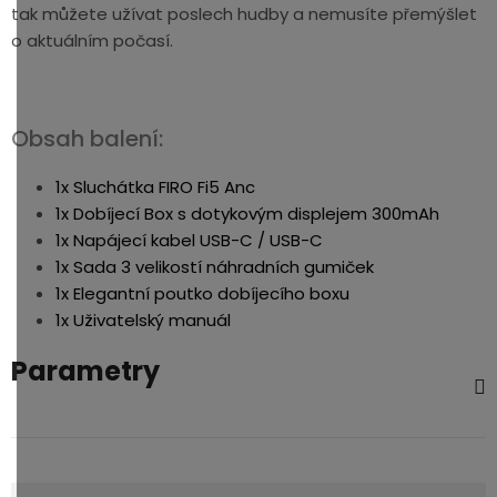
tak můžete užívat poslech hudby a nemusíte přemýšlet
o aktuálním počasí.
Obsah balení:
1x Sluchátka FIRO Fi5 Anc
1x Dobíjecí Box s dotykovým displejem 300mAh
1x Napájecí kabel USB-C / USB-C
1x Sada 3 velikostí náhradních gumiček
1x Elegantní poutko dobíjecího boxu
1x Uživatelský manuál
Parametry