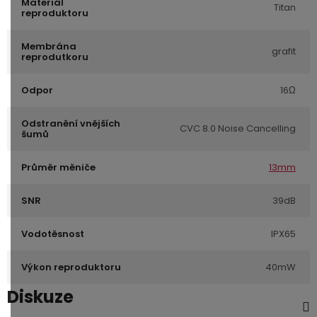
Materiál
Titan
reproduktoru
Membrána
grafit
reprodutkoru
Odpor
16Ω
Odstranění vnějších
CVC 8.0 Noise Cancelling
šumů
Průměr měniče
13mm
SNR
39dB
Vodotěsnost
IPX65
Výkon reproduktoru
40mW
Diskuze