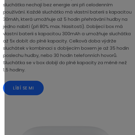
sluchátka nechají bez energie ani při celodenním
používání. Každé sluchátko má vlastní baterii s kapacitou
30mAh, která umožňuje až 5 hodin přehrávání hudby na
jedno nabití (při 80% max. hlasitosti). Dobíjecí box má
vlastní baterii s kapacitou 300mAh a umožňuje sluchátka
až 5x dobít do plné kapacity. Celková doba výdrže
sluchátek v kombinaci s dobíjecím boxem je až 35 hodin
poslechu hudby, nebo 30 hodin telefonních hovorů.
Sluchátka se v box dobijí do plné kapacity za méně než
1,5 hodiny.
LÍBÍ SE MI