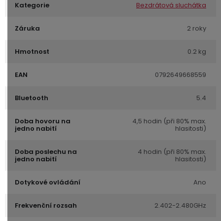
Kategorie
Bezdrátová sluchátka
Záruka
2 roky
Hmotnost
0.2 kg
EAN
0792649668559
Bluetooth
5.4
Doba hovoru na
4,5 hodin (při 80% max.
jedno nabití
hlasitosti)
Doba poslechu na
4 hodin (při 80% max.
jedno nabití
hlasitosti)
Dotykové ovládání
Ano
Frekvenční rozsah
2.402-2.480GHz