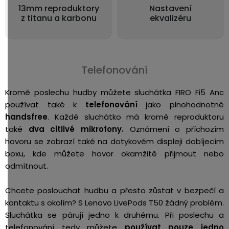
13mm reproduktory
Nastavení
z titanu a karbonu
ekvalizéru
Telefonování
Kromě poslechu hudby můžete sluchátka FIRO Fi5 Anc
používat také k
telefonování
jako plnohodnotné
handsfree
. Každé sluchátko má kromě reproduktoru
také
dva citlivé mikrofony.
Oznámení o příchozím
hovoru se zobrazí také na dotykovém displeji dobíjecím
boxu, kde můžete hovor okamžitě přijmout nebo
odmítnout.
Chcete poslouchat hudbu a přesto zůstat v bezpečí a
kontaktu s okolím? S Lenovo LivePods T50 žádný problém.
Sluchátka se párují jedno k druhému. Při poslechu a
telefonování tedy můžete
používat pouze jedno