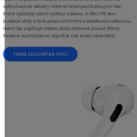
volnočasové aktivity včetně hraní počítačových her,
které vyžadují velmi rychlou odezvu. S FIRO Fi5 Anc
budete vždy o krok před ostatními s bleskovou odezvou.
Herní čip zajišťuje nízkou dobu latence pouze 60ms.
Reakce sluchátek na signál je tak zcela okamžitá.
TAHLE SLUCHÁTKA CHCI