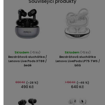
Související produkty
Průměrné
Průměrné
Skladem
(>5 ks)
Skladem
(>5 ks)
hodnocení
hodnocení
Bezdrátová sluchátka /
Bezdrátová sluchátka
produktu
produktu
Lenovo Live Pods XT88 /
Lenovo LivePods LP75 TWS /
šedé
bílá
je
je
5,0
4,5
z
z
5
5
690 Kč
1 190 Kč
(–28 %)
(–46 %)
490 Kč
640 Kč
hvězdiček.
hvězdiček.