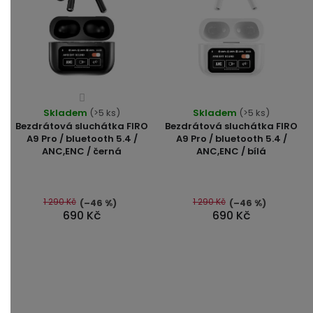
Průměrné
Skladem
hodnocení
(>5 ks)
Skladem
(>5 ks)
Bezdrátová sluchátka FIRO
Bezdrátová sluchátka FIRO
produktu
A9 Pro / bluetooth 5.4 /
A9 Pro / bluetooth 5.4 /
je
ANC,ENC / černá
ANC,ENC / bílá
4,0
z
5
1 290 Kč
1 290 Kč
(–46 %)
(–46 %)
hvězdiček.
690 Kč
690 Kč