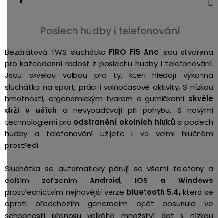
3,5mm
JACK
Poslech hudby i telefonování
Redukce
Bezdrátová TWS sluchátka
FIRO Fi5 Anc
jsou stvořena
pro každodenní radost z poslechu hudby i telefonování.
Jsou skvělou volbou pro ty, kteří hledají výkonná
sluchátka na sport, práci i volnočasové aktivity. S nízkou
hmotností, ergonomickým tvarem a gumičkami
skvěle
drží v uších
a nevypadávají při pohybu. S novými
technologiemi pro
odstranění okolních hluků
si poslech
hudby a telefonování užijete i ve velmi hlučném
prostředí.
Sluchátka se automaticky párují se všemi telefony a
dalším zařízením
Android, IOS a Windows
prostřednictvím nejnovější verze
bluetooth 5.4,
která se
oproti předchozím generacím opět posunula ve
schopnosti přenosu velkého množství dat s nízkou