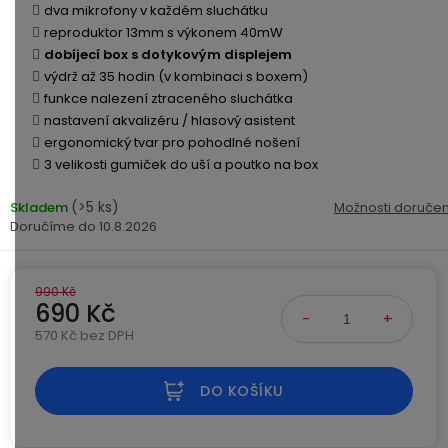
Kamerové
dva mikrofony v každém sluchátku
displejem
Sada
systémy
Paměti
Příslušenství
reproduktor 13mm s výkonem 40mW
se
a
dobíjecí box s dotykovým displejem
2
úložiště
výdrž až 35 hodin (v kombinaci s boxem)
Příslušenství
bateriemi
funkce nalezení ztraceného sluchátka
ke
kamerám
Paměťové
Napájecí
nastavení akvalizéru / hlasový asistent
Sada
karty
kabely
ergonomický tvar pro pohodlné nošení
se
3 velikosti gumiček do uší a poutko na box
3
Externí
USB-
Esenciální
bateriemi
(>5 ks)
Skladem
Možnosti doručen
SSD
A
oleje
10.8.2026
disky
/
Náhradní
USB-
Doplňkové
díly
C
služby
990 Kč
a
690 Kč
příslušenství
USB-
570 Kč bez DPH
Značky
A
Měrná cena:
/
DO KOŠÍKU
mini
ANRAN
USB