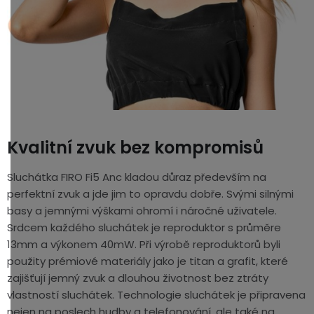
Kvalitní zvuk bez kompromisů
Sluchátka FIRO Fi5 Anc kladou důraz především na
perfektní zvuk a jde jim to opravdu dobře. Svými silnými
basy a jemnými výškami ohromí i náročné uživatele.
Srdcem každého sluchátek je reproduktor s průměre
13mm a výkonem 40mW. Při výrobě reproduktorů byli
použity prémiové materiály jako je titan a grafit, které
zajišťují jemný zvuk a dlouhou životnost bez ztráty
vlastností sluchátek. Technologie sluchátek je připravena
nejen na poslech hudby a telefonování, ale také na