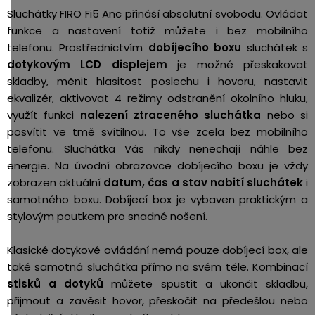
Sluchátky FIRO Fi5 Anc přináší absolutní svobodu. Ovládat
funkce a nastavení totiž můžete i bez mobilního
telefonu. Prostřednictvím
dobíjecího boxu
sluchátek s
dotykovým LCD displejem
je možné přeskakovat
skladby, měnit hlasitost poslechu i hovoru, nastavit
ekvalizér, aktivovat 4 režimy odstranění okolního hluku,
využít funkci
nalezení ztraceného sluchátka
nebo si
posvítit ve tmě svítilnou. To vše zcela bez mobilního
telefonu. Sluchátka Vás nikdy nenechají náhle bez
energie. Na úvodní obrazovce dobíjecího boxu je vždy
zobrazen aktuální
datum, čas a stav nabití sluchátek
i
samotného boxu. Dobíjecí box je vybaven praktickým a
stylovým poutkem pro snadné nošení.
Klasické dotykové ovládání nemá pouze dobíjecí box, ale
také samotná sluchátka přímo na svém těle. Kombinací
stisků a dotyků
můžete spustit a ukončit skladbu,
přijmout a zavěsit hovor, přeskočit na předešlou nebo