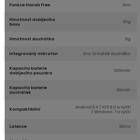
Funkce Hands Free
Ano
Hmotnost dobíjecího
90g
boxu
Hmotnost sluchátka
6g
Integrovaný mikrofon
Ano 2x každé sluchátko
Kapacita baterie
300mAh
dobíjecího pouzdra
Kapacita baterie
30mAh
sluchátek
Android 5.0 / IOS 8.0 a vyšší
Kompaktibilní
/ Windows 7 a vyšší
Latence
60ms