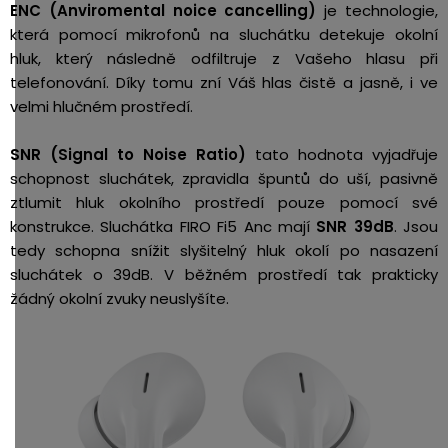
ENC (Anviromental noice cancelling)
je technologie,
která pomocí mikrofonů na sluchátku detekuje okolní
hluk, který následně odfiltruje z Vašeho hlasu při
telefonování. Díky tomu zní Váš hlas čistě a jasně, i ve
velmi hlučném prostředí.
SNR (
Signal to Noise Ratio)
tato hodnota vyjadřuje
schopnost sluchátek, zpravidla špuntů do uší, pasivně
ztlumit hluk okolního prostředí pouze pomocí své
konstrukce. Sluchátka FIRO Fi5 Anc mají
SNR 39dB
. Jsou
tedy schopna snížit slyšitelný hluk okolí po nasazení
sluchátek o 39dB. V běžném prostředí tak prakticky
žádný okolní zvuky neuslyšíte.