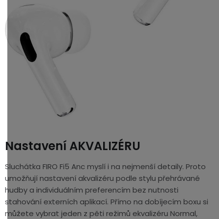
Nastavení AKVALIZÉRU
Sluchátka FIRO Fi5 Anc myslí i na nejmenší detaily. Proto
umožňují nastavení akvalizéru podle stylu přehrávané
hudby a individuálním preferencím bez nutnosti
stahování externích aplikací. Přímo na dobíjecím boxu si
můžete vybrat jeden z pěti režimů ekvalizéru Normal,