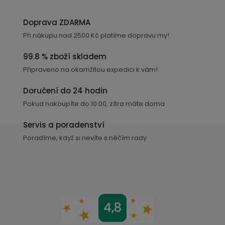
v
l
Doprava ZDARMA
á
Při nákupu nad 2500 Kč platíme dopravu my!
d
a
99.8 % zboží skladem
c
Připraveno na okamžitou expedici k vám!
í
p
Doručení do 24 hodin
r
Pokud nakoupíte do 10:00, zítra máte doma
v
k
Servis a poradenství
y
Poradíme, když si nevíte s něčím rady
v
ý
p
i
s
Z
4,8
u
á