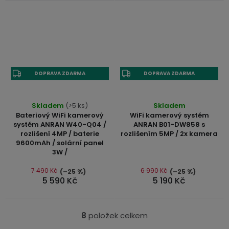
DOPRAVA ZDARMA
DOPRAVA ZDARMA
Skladem
(>5 ks)
Skladem
Bateriový WiFi kamerový
WiFi kamerový systém
systém ANRAN W40-Q04 /
ANRAN B01-DW858 s
rozlišení 4MP / baterie
rozlišením 5MP / 2x kamera
9600mAh / solární panel
3W /
7 490 Kč
6 990 Kč
(–25 %)
(–25 %)
5 590 Kč
5 190 Kč
8
položek celkem
O