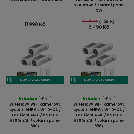
je
d
5200mAh / solární panel
USB-
5,0
3W
u
A
z
/
5
7 490 Kč
(–26 %)
k
11 990 Kč
Lightning
5 490 Kč
hvězdiček.
t
Nabíjecí
ů
adaptéry
USB-
C
/
DOPRAVA ZDARMA
DOPRAVA ZDARMA
USB-
C
Skladem
(>5 ks)
Skladem
(>5 ks)
Bateriový WiFi kamerový
Bateriový WiFi kamerový
USB-
systém ANRAN W40-C3 /
systém ANRAN W40-C3 /
C
rozlišení 4MP / baterie
rozlišení 4MP / baterie
/
5200mAh / solární panel
5200mAh / solární panel
Lightning
3W /
3W /