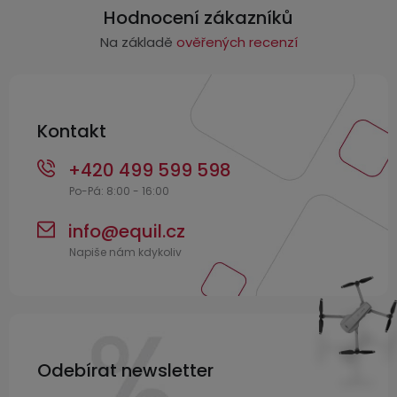
p
Hodnocení zákazníků
a
Na základě
ověřených recenzí
t
í
Kontakt
+420 499 599 598
info
@
equil.cz
Odebírat newsletter