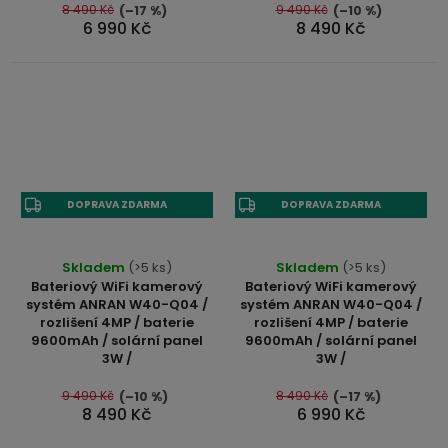
8 490 Kč
9 490 Kč
(–17 %)
(–10 %)
3,5mm
6 990 Kč
8 490 Kč
JACK
Redukce
DOPRAVA ZDARMA
DOPRAVA ZDARMA
Skladem
(>5 ks)
Skladem
(>5 ks)
Bateriový WiFi kamerový
Bateriový WiFi kamerový
systém ANRAN W40-Q04 /
systém ANRAN W40-Q04 /
rozlišení 4MP / baterie
rozlišení 4MP / baterie
9600mAh / solární panel
9600mAh / solární panel
3W /
3W /
9 490 Kč
8 490 Kč
(–10 %)
(–17 %)
8 490 Kč
6 990 Kč