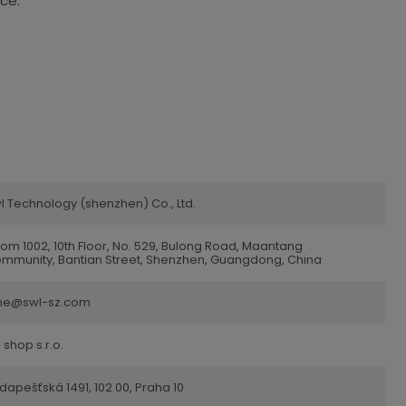
ce.
l Technology (shenzhen) Co., Ltd.
om 1002, 10th Floor, No. 529, Bulong Road, Maantang
mmunity, Bantian Street, Shenzhen, Guangdong, China
ne@swl-sz.com
 shop s.r.o.
dapešťská 1491, 102 00, Praha 10