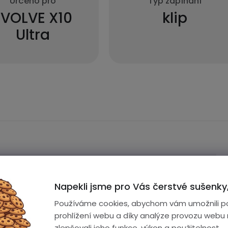
Určeno pro
Typ zapínání
EVOLVE X10
klip
Ultra
Řemínky
Napekli jsme pro Vás čerstvé sušenky,
2 roky
Používáme cookies, abychom vám umožnili p
0.2 kg
prohlížení webu a díky analýze provozu webu
zlepšovali jeho funkce, výkon a použitelnost