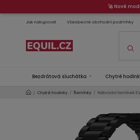
Přejít
🚀 Nové mod
na
obsah
Jak nakupovat
Všeobecné obchodní podmínky
Bezdrátová sluchátka
Chytré hodink
Domů
Chytré hodinky
/
Řemínky
/
Náhradní řemínek EVO
/