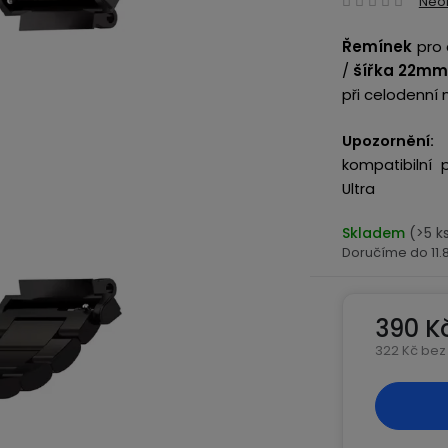
Neo
hodn
Řemínek
pro
produ
/
šířka 22m
je
při celodenní 
0,0
z
Upozornění:
ř
5
kompatibilní
hvězd
Ultra
Skladem
(>5 k
11
390 K
322 Kč bez
Měrná ce