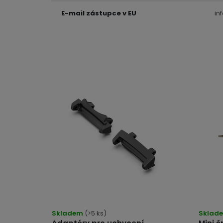
E-mail zástupce v EU
in
Průměrné
hodnocení
produktu
je
Skladem
(>5 ks)
Sklad
5,0