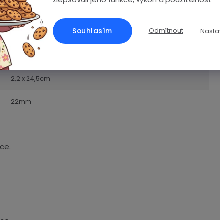
0792649665190
Souhlasím
Odmítnout
Nasta
černá
Hypoalergenní silikon
2,2 x 24,5cm
22mm
ce.