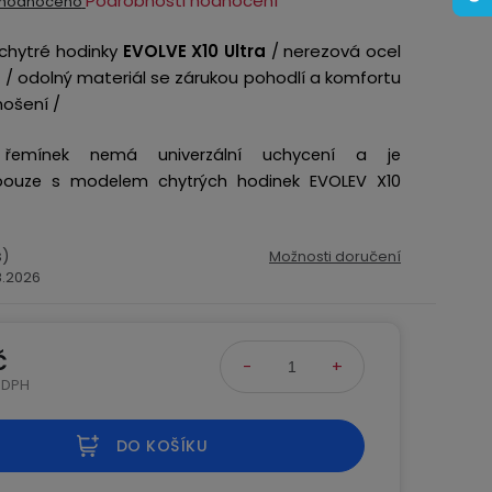
Podrobnosti hodnocení
hodnoceno
ocení
 chytré hodinky
EVOLVE X10 Ultra
/ nerezová ocel
ktu
m
/ odolný materiál se zárukou pohodlí a komfortu
nošení /
emínek nemá univerzální uchycení a je
 pouze s modelem chytrých hodinek EVOLEV X10
iček.
s)
Možnosti doručení
.8.2026
č
 DPH
na:
DO KOŠÍKU