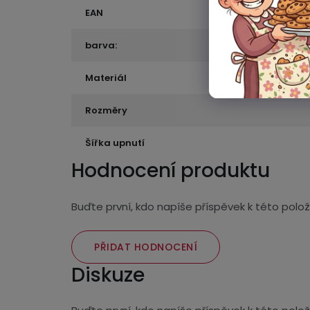
EAN
barva:
Materiál
Rozměry
Šířka upnutí
Hodnocení produktu
Buďte první, kdo napíše příspěvek k této polož
PŘIDAT HODNOCENÍ
Diskuze