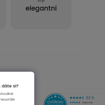
Styl
elegantní
 dáte si?
ohodlné
 neustále