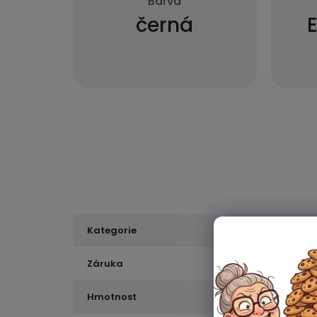
Barva
černá
Kategorie
Záruka
Hmotnost