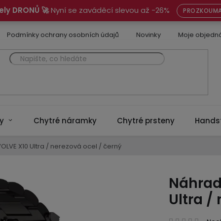
ely DRONŮ 🚀
Nyní se zaváděcí slevou až -26%
PROZKOUMA
Podmínky ochrany osobních údajů
Novinky
Moje objedn
y
Chytré náramky
Chytré prsteny
Hands
LVE X10 Ultra / nerezová ocel / černý
Náhrad
Ultra /
Prům