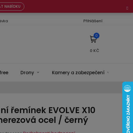
T NABÍDKU
ávka
Přihlášení
NÁKUPNÍ
KOŠÍK
free
Drony
Kamery a zabezpečení
Bate
ní řemínek EVOLVE X10
 nerezová ocel / černý
ěrné