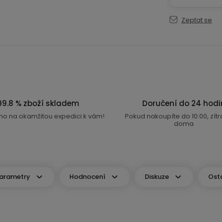
Zeptat se
99.8 % zboží skladem
Doručení do 24 hodi
no na okamžitou expedici k vám!
Pokud nakoupíte do 10:00, zít
doma
arametry
Hodnocení
Diskuze
Ost