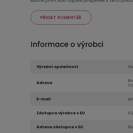
Buďte první, kdo napíše příspěvek k této polož
PŘIDAT KOMENTÁŘ
Výrobní společnost
Sw
Ro
Adresa
Co
E-mail
ja
Zástupce výrobce v EU
EQ
Adresa zástupce v EU
Bu