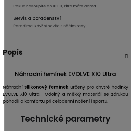
Pokud nakoupíte do 10:00, zítra máte doma
USB-
A
Servis a poradenství
/
Lightning
Poradíme, když si nevíte s něčím rady
Nabíjecí
adaptéry
Popis
USB-
C
Náhradní řemínek EVOLVE X10 Ultra
/
USB-
Náhradní
silikonový řemínek
určený pro chytré hodinky
C
EVOLVE X10 Ultra. Odolný a měkký materiál se zárukou
pohodlí a komfortu při celodenní nošení i sportu.
USB-
C
/
Technické parametry
Lightning