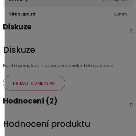
Šířka upnutí
22mm
Diskuze
Diskuze
Buďte první, kdo napíše příspěvek k této položce.
PŘIDAT KOMENTÁŘ
Hodnocení (2)
Hodnocení produktu