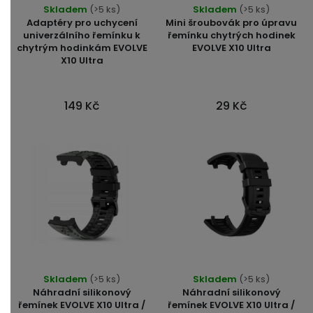
Skladem
(>5 ks)
Skladem
(>5 ks)
hodnocení
Adaptéry pro uchycení
Mini šroubovák pro úpravu
produktu
univerzálního řemínku k
řemínku chytrých hodinek
chytrým hodinkám EVOLVE
EVOLVE X10 Ultra
je
X10 Ultra
5,0
z
5
149 Kč
29 Kč
hvězdiček.
Průměrné
Skladem
(>5 ks)
Skladem
(>5 ks)
hodnocení
Náhradní silikonový
Náhradní silikonový
produktu
řemínek EVOLVE X10 Ultra /
řemínek EVOLVE X10 Ultra /