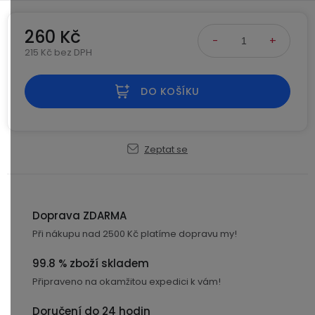
Kamerové
displejem
Sada
systémy
Paměti
Příslušenství
se
a
260 Kč
2
úložiště
215 Kč bez DPH
Příslušenství
bateriemi
Měrná cena:
ke
kamerám
Paměťové
Napájecí
DO KOŠÍKU
Sada
karty
kabely
se
3
Externí
USB-
Esenciální
bateriemi
Zeptat se
SSD
A
oleje
disky
/
Náhradní
USB-
Doplňkové
díly
C
služby
a
Doprava ZDARMA
příslušenství
Při nákupu nad 2500 Kč platíme dopravu my!
USB-
Značky
A
99.8 % zboží skladem
/
mini
ANRAN
Připraveno na okamžitou expedici k vám!
USB
Doručení do 24 hodin