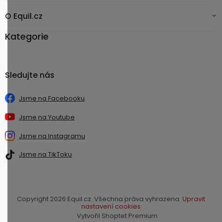
O Equil.cz
Kategorie
Sledujte nás
Jsme na Facebooku
Jsme na Youtube
Jsme na Instagramu
Jsme na TikToku
Copyright 2026
Equil.cz
. Všechna práva vyhrazena.
Upravit
nastavení cookies
Vytvořil Shoptet Premium