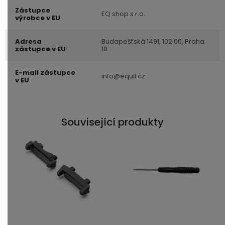
Zástupce
EQ shop s.r.o.
výrobce v EU
Adresa
Budapešťská 1491, 102 00, Praha
zástupce v EU
10
E-mail zástupce
info@equil.cz
v EU
Související produkty
Průměrné