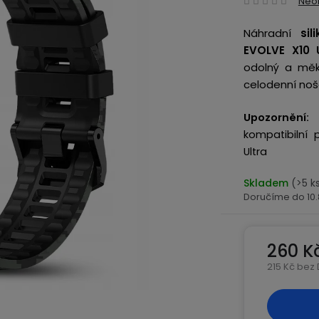
Neo
hodn
Náhradní
si
produ
EVOLVE X10 U
je
odolný a měk
0,0
celodenní noš
z
5
Upozornění:
ř
hvězd
kompatibilní
Ultra
Skladem
(>5 k
10
260 K
215 Kč bez
Měrná ce