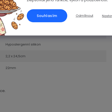
0.1 kg
Souhlasím
Odmítnout
Nasta
0792649665022
Červená
Hypoalergenní silikon
2,2 x 24,5cm
22mm
ce.