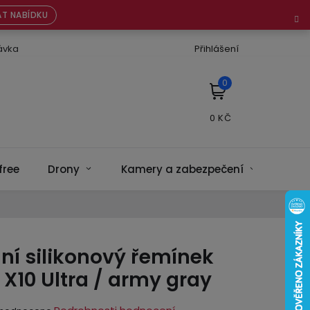
T NABÍDKU
ávka
Přihlášení
NÁKUPNÍ
KOŠÍK
free
Drony
Kamery a zabezpečení
Bate
ní silikonový řemínek
X10 Ultra / army gray
ěrné