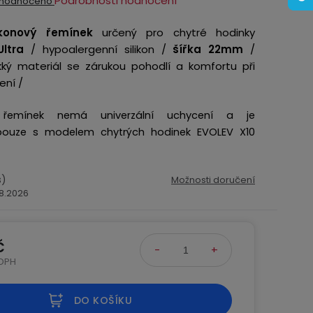
Podrobnosti hodnocení
hodnoceno
ocení
likonový řemínek
určený pro chytré hodinky
ktu
ltra
/ hypoalergenní silikon /
šířka 22mm
/
ký materiál se zárukou pohodlí a komfortu při
ení /
emínek nemá univerzální uchycení a je
iček.
 pouze s modelem chytrých hodinek EVOLEV X10
s)
Možnosti doručení
.8.2026
č
 DPH
na:
DO KOŠÍKU