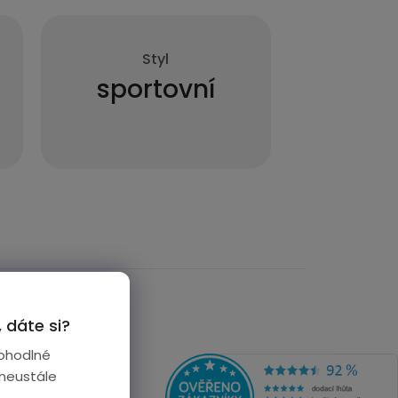
Styl
sportovní
 dáte si?
ohodlné
 neustále