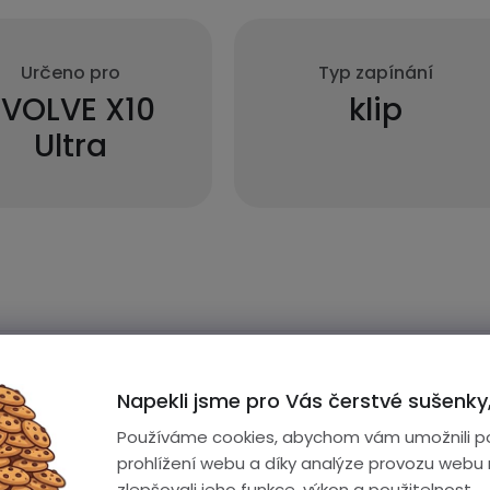
Určeno pro
Typ zapínání
EVOLVE X10
klip
Ultra
Napekli jsme pro Vás čerstvé sušenky,
Řemínky
Používáme cookies, abychom vám umožnili p
prohlížení webu a díky analýze provozu webu
2 roky
zlepšovali jeho funkce, výkon a použitelnost