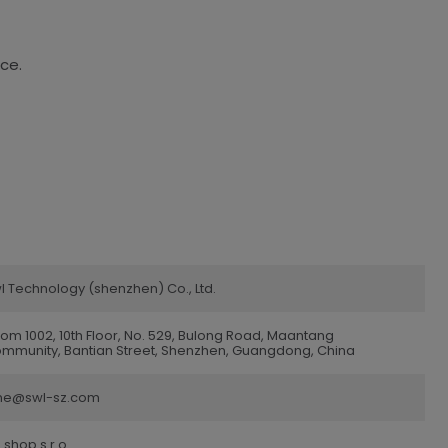
ce.
l Technology (shenzhen) Co., Ltd.
om 1002, 10th Floor, No. 529, Bulong Road, Maantang
mmunity, Bantian Street, Shenzhen, Guangdong, China
ne@swl-sz.com
 shop s.r.o.