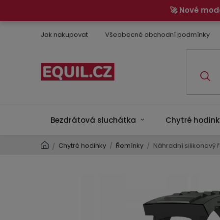
Přejít
🚀 Nové mod
na
obsah
Jak nakupovat
Všeobecné obchodní podmínky
Bezdrátová sluchátka
Chytré hodink
Domů
Chytré hodinky
/
Řemínky
/
Náhradní silikonový 
/