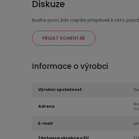
Diskuze
Buďte první, kdo napíše příspěvek k této polož
PŘIDAT KOMENTÁŘ
Výrobní společnost
Sw
Ro
Adresa
Co
E-mail
ja
Zástupce výrobce v EU
EQ