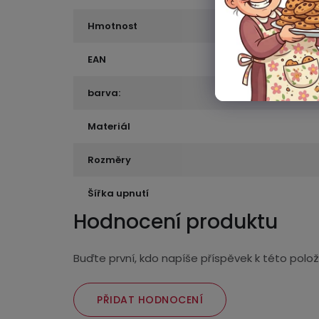
Hmotnost
EAN
barva:
Materiál
Rozměry
Šířka upnutí
Hodnocení produktu
Buďte první, kdo napíše příspěvek k této polož
PŘIDAT HODNOCENÍ