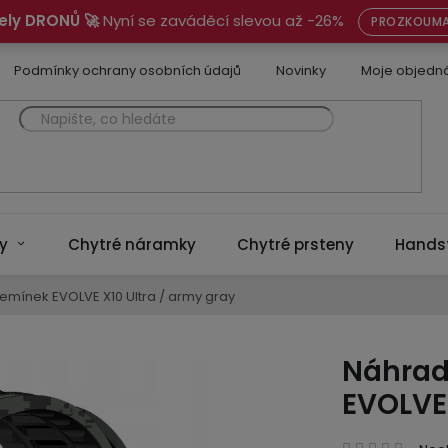
ely DRONŮ 🚀
Nyní se zaváděcí slevou až -26%
PROZKOUMA
Podmínky ochrany osobních údajů
Novinky
Moje objedn
y
Chytré náramky
Chytré prsteny
Hands
řemínek EVOLVE X10 Ultra / army gray
Náhrad
EVOLVE 
Prům