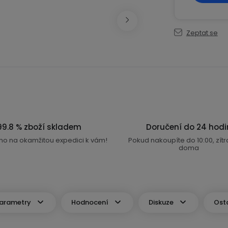
Zeptat se
99.8 % zboží skladem
Doručení do 24 hodi
no na okamžitou expedici k vám!
Pokud nakoupíte do 10:00, zít
doma
arametry
Hodnocení
Diskuze
Ost