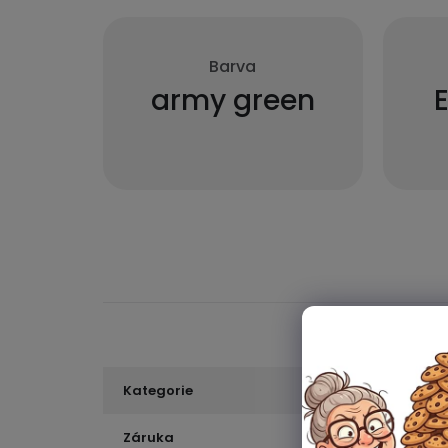
Barva
army green
Kategorie
Záruka