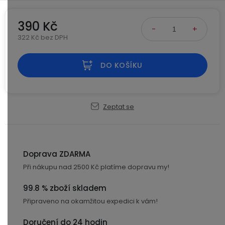
Kamerové
displejem
Sada
systémy
Paměti
Příslušenství
se
a
390 Kč
2
úložiště
322 Kč bez DPH
Příslušenství
bateriemi
Měrná cena:
ke
kamerám
Paměťové
Napájecí
DO KOŠÍKU
Sada
karty
kabely
se
3
Externí
USB-
Esenciální
bateriemi
Zeptat se
SSD
A
oleje
disky
/
Náhradní
USB-
Doplňkové
díly
C
služby
a
Doprava ZDARMA
příslušenství
Při nákupu nad 2500 Kč platíme dopravu my!
USB-
Značky
A
99.8 % zboží skladem
/
mini
ANRAN
Připraveno na okamžitou expedici k vám!
USB
Doručení do 24 hodin