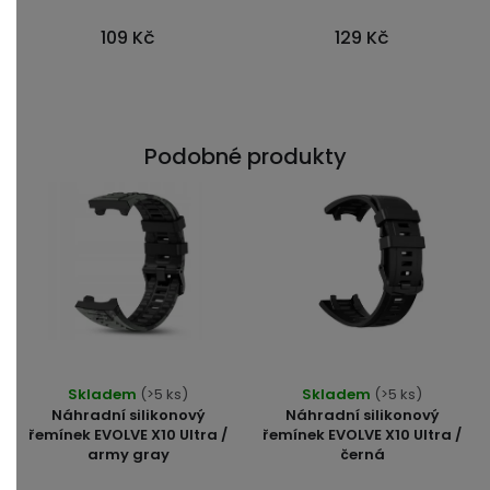
z
5
109 Kč
129 Kč
hvězdiček.
Podobné produkty
Průměrné
Skladem
(>5 ks)
Skladem
(>5 ks)
hodnocení
Náhradní silikonový
Náhradní silikonový
produktu
řemínek EVOLVE X10 Ultra /
řemínek EVOLVE X10 Ultra /
army gray
černá
je
4,7