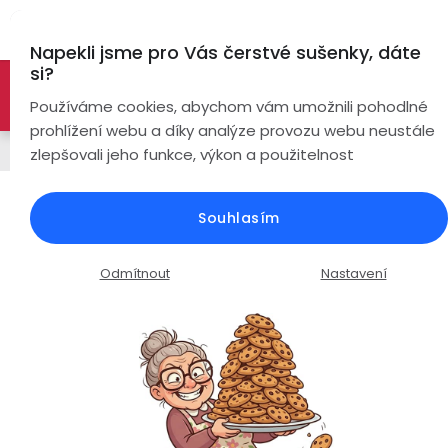
Přejít
Hl
na
Napekli jsme pro Vás čerstvé sušenky, dáte
obsah
si?
🚀 Nové modely DRONŮ 🚀
Nyní se zaváděcí slevou až
Bezdrátová
Používáme cookies, abychom vám umožnili pohodlné
sluchátka
-26%
PROZKOUMAT NABÍDKU
prohlížení webu a díky analýze provozu webu neustále
Řemínky
zlepšovali jeho funkce, výkon a použitelnost
True
Chytré
Wireless
hodinky
Náhradní řemínek EVOLVE X10
Souhlasím
Ultra / nerezová ocel / stříbrný
Pecky
Dámské
Chytré
náramky
Průměrné
Podrobnosti hodnocení
Neohodnoceno
Odmítnout
Nastavení
Špunty
Pánské
hodnocení
Chytré
produktu
prsteny
je
Do
Dětské
0,0
uší
Handsfree
z
Pro
5
Ear
Seniory
hvězdiček.
Hook
Drony