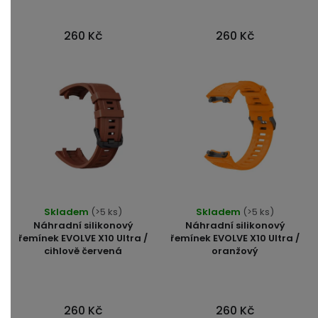
z
5
260 Kč
260 Kč
hvězdiček.
Průměrné
Skladem
(>5 ks)
Skladem
(>5 ks)
hodnocení
Náhradní silikonový
Náhradní silikonový
produktu
řemínek EVOLVE X10 Ultra /
řemínek EVOLVE X10 Ultra /
cihlově červená
oranžový
je
5,0
z
5
260 Kč
260 Kč