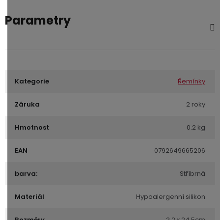
Parametry
Kategorie
Řemínky
Záruka
2 roky
Hmotnost
0.2 kg
EAN
0792649665206
barva:
Stříbrná
Materiál
Hypoalergenní silikon
Rozměry
2,2 x 24,5cm