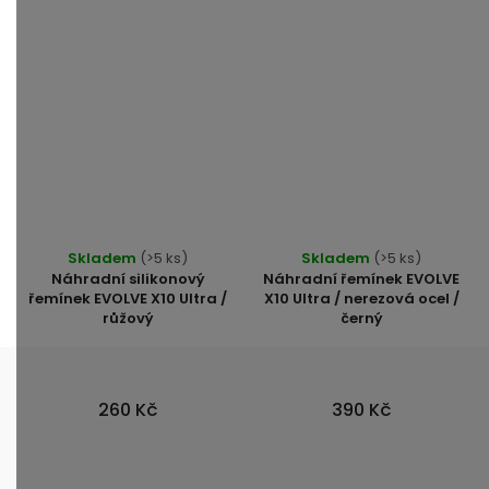
hvězdiček.
Skladem
(>5 ks)
Skladem
(>5 ks)
Náhradní silikonový
Náhradní řemínek EVOLVE
řemínek EVOLVE X10 Ultra /
X10 Ultra / nerezová ocel /
růžový
černý
260 Kč
390 Kč