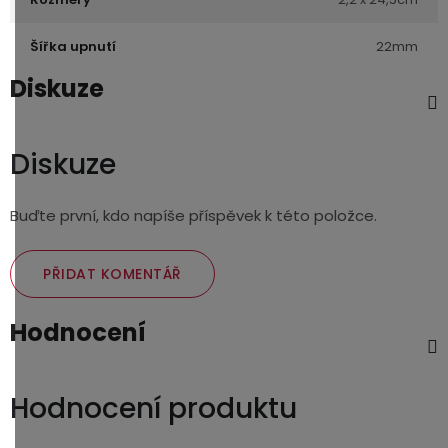
Šířka upnutí
22mm
Diskuze
Diskuze
Buďte první, kdo napíše příspěvek k této položce.
PŘIDAT KOMENTÁŘ
Hodnocení
Hodnocení produktu