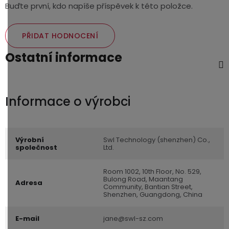
Buďte první, kdo napíše příspěvek k této položce.
PŘIDAT HODNOCENÍ
Ostatní informace
Výrobní
Swl Technology (shenzhen) Co.,
společnost
Ltd.
Room 1002, 10th Floor, No. 529,
Bulong Road, Maantang
Adresa
Community, Bantian Street,
Shenzhen, Guangdong, China
E-mail
jane@swl-sz.com