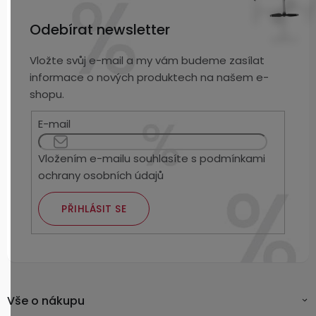
Odebírat newsletter
Vložte svůj e-mail a my vám budeme zasílat
informace o nových produktech na našem e-
shopu.
E-mail
Vložením e-mailu souhlasíte s
podmínkami
ochrany osobních údajů
PŘIHLÁSIT SE
Vše o nákupu