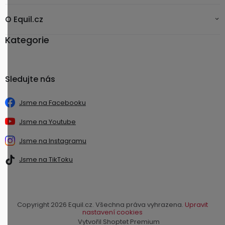
O Equil.cz
Kategorie
Sledujte nás
Jsme na Facebooku
Jsme na Youtube
Jsme na Instagramu
Jsme na TikToku
Copyright 2026
Equil.cz
. Všechna práva vyhrazena.
Upravit
nastavení cookies
Vytvořil Shoptet Premium