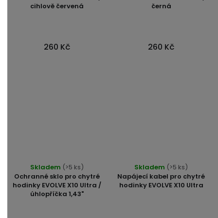
cihlově červená
černá
je
je
5,0
4,7
z
z
5
5
260 Kč
260 Kč
hvězdiček.
hvězdiček.
Průměrné
Skladem
(>5 ks)
Skladem
(>5 ks)
hodnocení
Ochranné sklo pro chytré
Napájecí kabel pro chytré
produktu
hodinky EVOLVE X10 Ultra /
hodinky EVOLVE X10 Ultra
úhlopříčka 1,43"
je
5,0