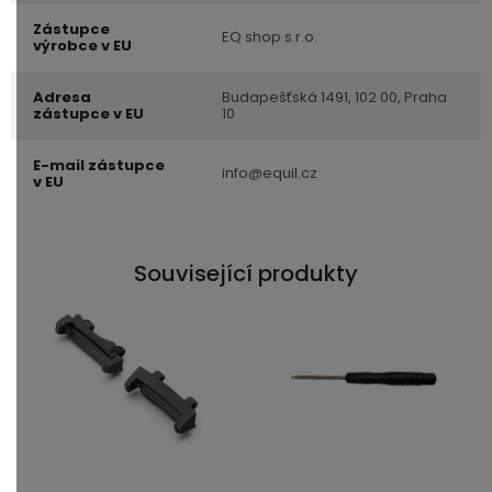
Zástupce
EQ shop s.r.o.
výrobce v EU
Adresa
Budapešťská 1491, 102 00, Praha
zástupce v EU
10
E-mail zástupce
info@equil.cz
v EU
Související produkty