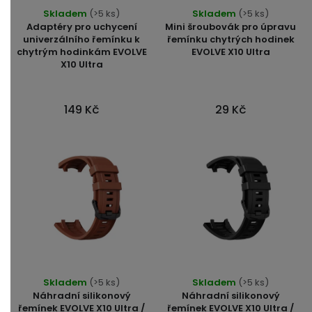
Průměrné
Skladem
(>5 ks)
Skladem
(>5 ks)
hodnocení
Adaptéry pro uchycení
Mini šroubovák pro úpravu
produktu
univerzálního řemínku k
řemínku chytrých hodinek
chytrým hodinkám EVOLVE
EVOLVE X10 Ultra
je
X10 Ultra
5,0
z
5
149 Kč
29 Kč
hvězdiček.
Průměrné
Průměrné
Skladem
(>5 ks)
Skladem
(>5 ks)
hodnocení
hodnocení
Náhradní silikonový
Náhradní silikonový
produktu
produktu
řemínek EVOLVE X10 Ultra /
řemínek EVOLVE X10 Ultra /