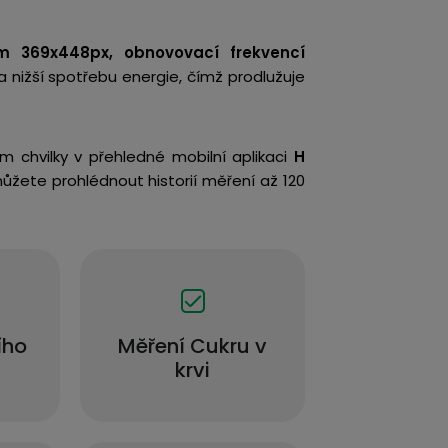
ím 369x448px, obnovovací frekvencí
 nižší spotřebu energie, čímž prodlužuje
m chvilky v přehledné mobilní aplikaci
H
 můžete prohlédnout historií měření až 120
ího
Měření Cukru v
krvi