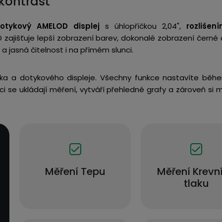
kontrast
otykový AMELOD displej
s úhlopříčkou 2,04",
rozlišen
zajišťuje lepší zobrazení barev, dokonalé zobrazení černé a
a jasná čitelnost i na přímém slunci.
tka a dotykového displeje. Všechny funkce nastavíte běhe
aci se ukládají měření, vytváří přehledné grafy a zároveň si
Měření Tepu
Měření Krevn
tlaku