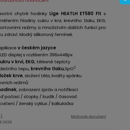
Podrobnosti hodnocení
avotní chytré hodinky
Lige HEATLH ET580 Fit
s
ěřením hladiny cukru v krvi, krevního tlaku, EKG,
sportovními režimy a množstvím dalších funkcí pro
zu zdraví. Modrý silikonový řemínek.
 aplikace
v českém jazyce
LED displej s rozlišením 396x448px
kru v krvi, EKG
, tělesné teploty
2
rdečního tepu,
krevního tlaku
,SpO
ložek krve
, složení těla, kvality spánku
ovních režimů
 hodinek
, zobrazení zpráv a notifikací
 počasí / stopky / budík / časovač
vičení / ženský cyklus / kalkulačka
s)
Možnosti doručení
.8.2026