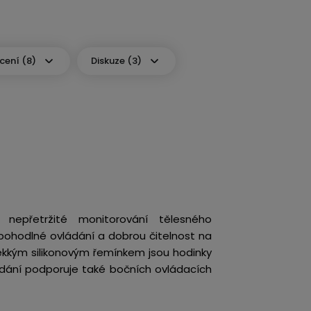
ení (8)
Diskuze (3)
 nepřetržité monitorování tělesného
, pohodlné ovládání a dobrou čitelnost na
ěkkým silikonovým řemínkem jsou hodinky
dání podporuje také bočních ovládacích