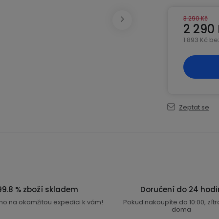
3 290 Kč
2 290
1 893 Kč b
Měrná ce
Zeptat se
99.8 % zboží skladem
Doručení do 24 hodi
no na okamžitou expedici k vám!
Pokud nakoupíte do 10:00, zít
doma