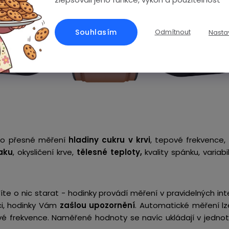
Souhlasím
Odmítnout
Nasta
pro přesné měření
hladiny cukru v krvi
, tepové frekvence,
aku
, okysličení krve,
tělesné teploty,
kvality spánku, variab
te o nic starat - hodinky provádí měření v pravidelných in
ci, hodinky Vám
zašlou upozornění
. Automatické měření lze
ové frekvence. Naměřené hodnoty se navíc ukládají v jednotl