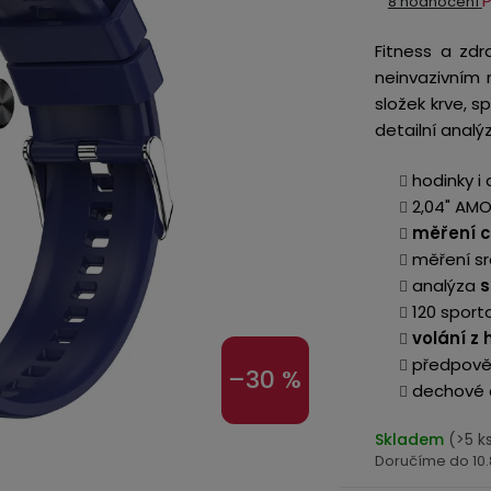
8 hodnocení
hodnocení
Fitness a zdr
produktu
neinvazivním m
je
složek krve, 
5,0
detailní analý
z
5
hodinky i
hvězdiček.
2,04" AMO
měření cu
měření s
analýza
s
120 sport
volání z
předpověď
–30 %
dechové c
Skladem
(>5 k
10