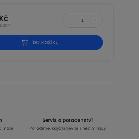
 Kč
ez DPH
na:
DO KOŠÍKU
n
Servis a poradenství
ra máte
Poradíme, když si nevíte s něčím rady