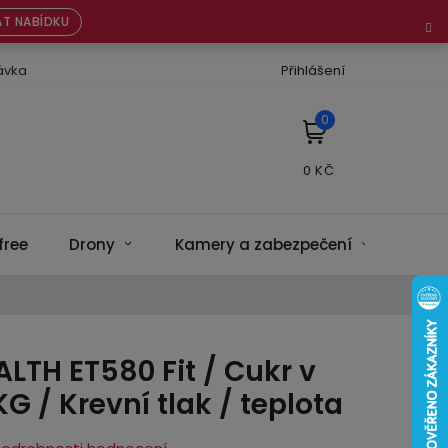
T NABÍDKU
ávka
Přihlášení
NÁKUPNÍ
KOŠÍK
free
Drony
Kamery a zabezpečení
Bate
ALTH ET580 Fit / Cukr v
KG / Krevní tlak / teplota