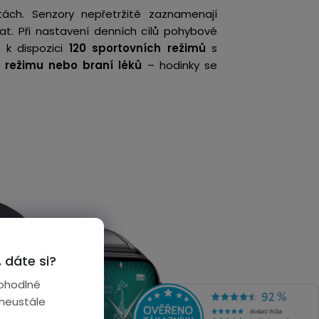
itách. Senzory nepřetržitě zaznamenají
at. Při nastavení denních cílů pohybové
 k dispozici
120 sportovních režimů
s
 režimu nebo braní léků
– hodinky se
 dáte si?
ohodlné
 neustále