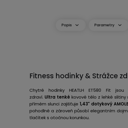
Popis
Parametry
Fitness hodinky & Strážce zd
Chytré hodinky HEATLH ET580 Fit jsou ur
zdraví.
Ultra tenké
kovové tělo z lehké slitin
přímém slunci zajišťuje
1,43" dotykový
AMOLE
pohodlné a zároveň působí elegantním dojme
tlačítek s otočnou korunkou.