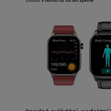
zobrazit
s historií až 120 dní zpětně
.