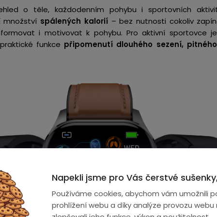
přehled o těle, každodenním pohybu i sportovních aktiv
í množství
spálených kalorií
– bez nutnosti cokoliv zapín
ormovat i motivovat k pohybu. Pro aktivní sportovce je
 praktické funkce
připomenutí dlouhého sezení, pitného
Napekli jsme pro Vás čerstvé sušenky,
Používáme cookies, abychom vám umožnili p
prohlížení webu a díky analýze provozu webu
zlepšovali jeho funkce, výkon a použitelnost