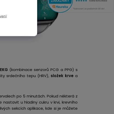
vení
EKG
(kombinace senzorů PCG a PPG) s
ility srdečního tepu (HRV),
složek krve
a
tervalech po 5 minutách. Pokud některá z
 nastavit u hladiny cukru v krvi, krevního
ivých sekcích aplikace, kde si je můžete