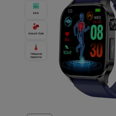
EKG
Krevní tlak
Tělesná
teplota