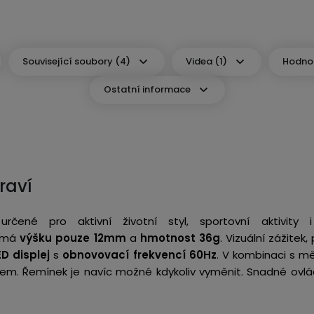
Související soubory (4)
Videa (1)
Hodnoc
Ostatní informace
raví
čené pro aktivní životní styl, sportovní aktivity i
y má
výšku
pouze 12mm
a
hmotnost 36g
. Vizuální zážitek
D displej
s
obnovovací frekvencí 60Hz
. V kombinaci s m
m. Řemínek je navíc možné kdykoliv vyměnit. Snadné ovlá