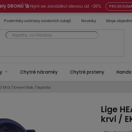
ely DRONŮ 🚀
Nyní se zaváděcí slevou až -26%
PROZKOUMA
Podmínky ochrany osobních údajů
Novinky
Moje objedn
y
Chytré náramky
Chytré prsteny
Hands
 / EKG / Krevní tlak / teplota
Lige HE
krvi / E
Průměrné