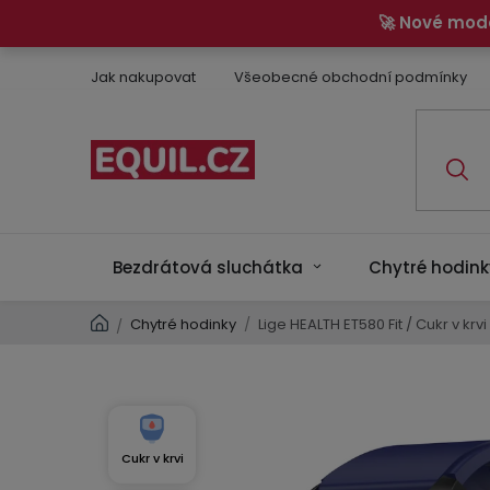
Přejít
🚀 Nové mod
na
obsah
Jak nakupovat
Všeobecné obchodní podmínky
Bezdrátová sluchátka
Chytré hodink
Domů
Chytré hodinky
/
Lige HEALTH ET580 Fit / Cukr v krvi
/
Cukr v krvi