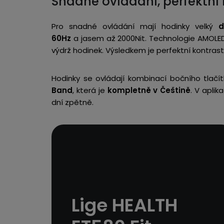
Snadné ovládání, perfektní 
Pro snadné ovládání mají hodinky velký
d
60Hz
a jasem až 2000Nit. Technologie AMOLED 
výdrž hodinek. Výsledkem je perfektní kontrast 
Hodinky se ovládají kombinací bočního tlačí
Band
, která je
kompletně v Češtině
. V aplik
dní zpětně.
Lige HEALTH