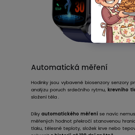
Automatická měření
Hodinky jsou vybavené biosenzory senzory 
analýzu poruch srdečního rytmu,
krevního tl
složení těla .
Díky
automatického měření
se navíc nemusí
měřených hodnot překročí stanovenou hrani
tlaku, tělesné teploty, složek krve nebo tep