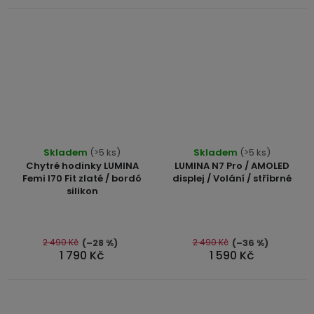
Průměrné
Průměrné
Skladem
(>5 ks)
Skladem
(>5 ks)
hodnocení
hodnocení
Chytré hodinky LUMINA
LUMINA N7 Pro / AMOLED
produktu
produktu
Femi I70 Fit zlaté / bordó
displej / Volání / stříbrné
silikon
je
je
5,0
5,0
z
z
5
5
2 490 Kč
2 490 Kč
(–28 %)
(–36 %)
1 790 Kč
1 590 Kč
hvězdiček.
hvězdiček.