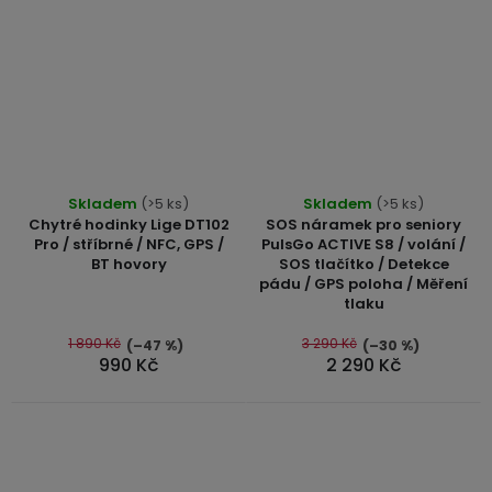
3,5mm
JACK
Redukce
Průměrné
Skladem
(>5 ks)
Skladem
(>5 ks)
hodnocení
Chytré hodinky Lige DT102
SOS náramek pro seniory
produktu
Pro / stříbrné / NFC, GPS /
PulsGo ACTIVE S8 / volání /
BT hovory
SOS tlačítko / Detekce
je
pádu / GPS poloha / Měření
4,6
tlaku
z
5
1 890 Kč
3 290 Kč
(–47 %)
(–30 %)
990 Kč
2 290 Kč
hvězdiček.