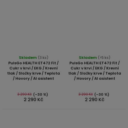
Průměrné
Průměrné
Skladem
(3 ks)
Skladem
(>5 ks)
hodnocení
hodnocení
PulsGo HEALTH ET472 Fit /
PulsGo HEALTH ET472 Fit /
produktu
produktu
Cukr v krvi / EKG / Krevní
Cukr v krvi / EKG / Krevní
tlak / Složky krve / Teplota
tlak / Složky krve / Teplota
je
je
/ Hovory / AI asistent
/ Hovory / AI asistent
5,0
5,0
z
z
5
5
3 290 Kč
3 290 Kč
(–30 %)
(–30 %)
2 290 Kč
2 290 Kč
hvězdiček.
hvězdiček.