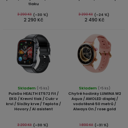
5,0
Kamerové
tlaku
displejem
u
Sada
systémy
Paměti
z
Příslušenství
se
a
5
3 290 Kč
3 290 Kč
(–30 %)
(–24 %)
k
2
úložiště
2 290 Kč
2 490 Kč
hvězdiček.
Příslušenství
t
bateriemi
ke
ů
kamerám
Paměťové
Napájecí
Sada
karty
kabely
se
3
Externí
USB-
Esenciální
bateriemi
SSD
A
oleje
disky
/
Náhradní
USB-
Doplňkové
díly
C
služby
Průměrné
a
Skladem
(>5 ks)
Skladem
(>5 ks)
hodnocení
příslušenství
PulsGo HEALTH ET572 Fit /
Chytré hodinky LUMINA W2
USB-
produktu
Značky
EKG / Krevní tlak / Cukr v
Aqua / AMOLED displej /
A
krvi / Složky krve / Teplota /
vodotěsné 50 metrů /
je
/
Hovory / AI asistent
Always On / rose gold
4,7
mini
ANRAN
z
USB
5
3 290 Kč
1 890 Kč
(–30 %)
(–31 %)