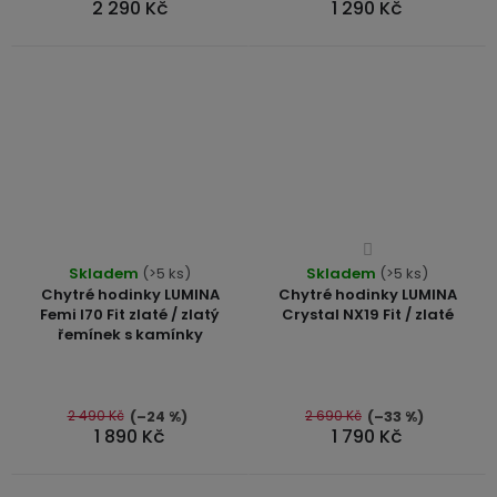
2 290 Kč
1 290 Kč
hvězdiček.
USB-
A
/
Lightning
Nabíjecí
adaptéry
USB-
Průměrné
Průměrné
C
Skladem
(>5 ks)
Skladem
hodnocení
(>5 ks)
hodnocení
/
Chytré hodinky LUMINA
Chytré hodinky LUMINA
produktu
USB-
produktu
Femi I70 Fit zlaté / zlatý
Crystal NX19 Fit / zlaté
je
C
řemínek s kamínky
je
4,3
4,8
z
z
USB-
5
C
5
2 490 Kč
2 690 Kč
(–24 %)
(–33 %)
hvězdiček.
1 890 Kč
1 790 Kč
/
hvězdiček.
Lightning