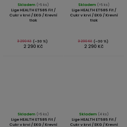
Průměrné
Průměrné
Skladem
(>5 ks)
Skladem
(>5 ks)
hodnocení
hodnocení
Lige HEALTH ET585 Fit /
Lige HEALTH ET585 Fit /
produktu
produktu
Cukr v krvi / EKG / Krevní
Cukr v krvi / EKG / Krevní
tlak
tlak
je
je
4,9
4,8
z
z
5
5
3 290 Kč
3 290 Kč
(–30 %)
(–30 %)
2 290 Kč
2 290 Kč
hvězdiček.
hvězdiček.
Průměrné
Průměrné
Skladem
(>5 ks)
Skladem
(4 ks)
hodnocení
hodnocení
Lige HEALTH ET585 Fit /
Lige HEALTH ET585 Fit /
produktu
produktu
Cukr v krvi / EKG / Krevní
Cukr v krvi / EKG / Krevní