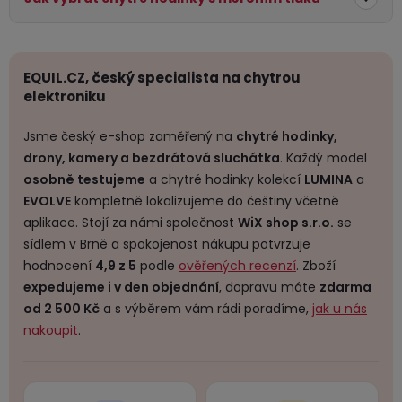
EQUIL.CZ, český specialista na chytrou
elektroniku
Jsme český e-shop zaměřený na
chytré hodinky,
drony, kamery a bezdrátová sluchátka
. Každý model
osobně testujeme
a chytré hodinky kolekcí
LUMINA
a
EVOLVE
kompletně lokalizujeme do češtiny včetně
aplikace. Stojí za námi společnost
WiX shop s.r.o.
se
sídlem v Brně a spokojenost nákupu potvrzuje
hodnocení
4,9 z 5
podle
ověřených recenzí
. Zboží
expedujeme i v den objednání
, dopravu máte
zdarma
od 2 500 Kč
a s výběrem vám rádi poradíme,
jak u nás
nakoupit
.