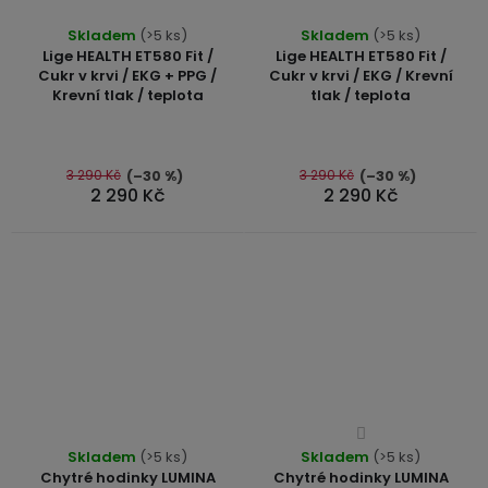
Průměrné
Průměrné
Skladem
(>5 ks)
Skladem
(>5 ks)
hodnocení
hodnocení
Lige HEALTH ET580 Fit /
Lige HEALTH ET580 Fit /
produktu
produktu
Cukr v krvi / EKG + PPG /
Cukr v krvi / EKG / Krevní
Krevní tlak / teplota
tlak / teplota
je
je
5,0
4,7
z
z
5
5
3 290 Kč
3 290 Kč
(–30 %)
(–30 %)
2 290 Kč
2 290 Kč
hvězdiček.
hvězdiček.
Průměrné
Průměrné
Skladem
(>5 ks)
Skladem
hodnocení
(>5 ks)
hodnocení
Chytré hodinky LUMINA
Chytré hodinky LUMINA
produktu