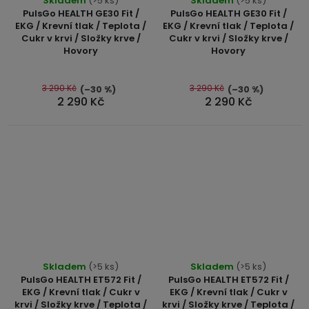
Skladem
(>5 ks)
Skladem
(>5 ks)
hodnocení
hodnocení
PulsGo HEALTH GE30 Fit /
PulsGo HEALTH GE30 Fit /
produktu
produktu
EKG / Krevní tlak / Teplota /
EKG / Krevní tlak / Teplota /
Cukr v krvi / Složky krve /
Cukr v krvi / Složky krve /
je
je
Hovory
Hovory
5,0
5,0
z
z
5
5
3 290 Kč
3 290 Kč
(–30 %)
(–30 %)
2 290 Kč
2 290 Kč
hvězdiček.
hvězdiček.
Skladem
(>5 ks)
Skladem
(>5 ks)
PulsGo HEALTH ET572 Fit /
PulsGo HEALTH ET572 Fit /
EKG / Krevní tlak / Cukr v
EKG / Krevní tlak / Cukr v
krvi / Složky krve / Teplota /
krvi / Složky krve / Teplota /