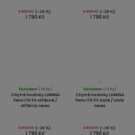
z
5
2 490 Kč
2 490 Kč
(–28 %)
(–28 %)
1 790 Kč
1 790 Kč
hvězdiček.
Průměrné
Průměrné
Skladem
(>5 ks)
Skladem
hodnocení
(>5 ks)
hodnocení
Chytré hodinky LUMINA
Chytré hodinky LUMINA
produktu
produktu
Femi I70 Fit stříbrné /
Femi I70 Fit zlaté / zlatý
je
stříbrný nerez
nerez
je
4,0
5,0
z
z
5
5
2 490 Kč
2 490 Kč
(–28 %)
(–28 %)
hvězdiček.
1 790 Kč
1 790 Kč