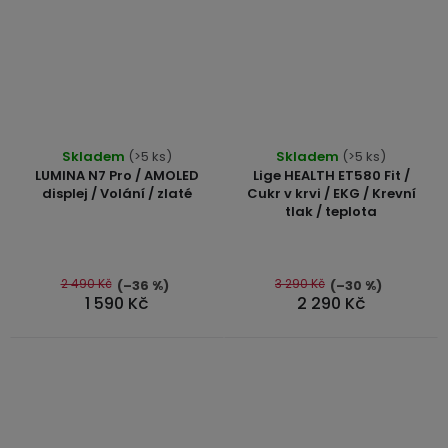
Průměrné
Průměrné
Skladem
(>5 ks)
Skladem
(>5 ks)
hodnocení
hodnocení
LUMINA N7 Pro / AMOLED
Lige HEALTH ET580 Fit /
produktu
produktu
displej / Volání / zlaté
Cukr v krvi / EKG / Krevní
tlak / teplota
je
je
5,0
5,0
z
z
5
5
2 490 Kč
3 290 Kč
(–36 %)
(–30 %)
1 590 Kč
2 290 Kč
hvězdiček.
hvězdiček.