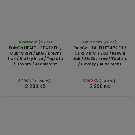
Průměrné
Průměrné
Skladem
(>5 ks)
Skladem
(>5 ks)
hodnocení
hodnocení
PulsGo HEALTH ET472 Fit /
PulsGo HEALTH ET472 Fit /
produktu
produktu
Cukr v krvi / EKG / Krevní
Cukr v krvi / EKG / Krevní
tlak / Složky krve / Teplota
tlak / Složky krve / Teplota
je
je
/ Hovory / AI asistent
/ Hovory / AI asistent
5,0
5,0
z
z
5
5
3 290 Kč
3 290 Kč
(–30 %)
(–30 %)
2 290 Kč
2 290 Kč
hvězdiček.
hvězdiček.