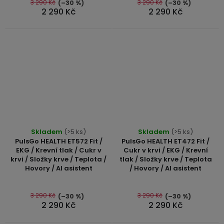
5
5
3 290 Kč
3 290 Kč
(–30 %)
(–30 %)
2 290 Kč
2 290 Kč
hvězdiček.
hvězdiček.
Průměrné
Průměrné
Skladem
(>5 ks)
Skladem
(>5 ks)
hodnocení
hodnocení
PulsGo HEALTH ET572 Fit /
PulsGo HEALTH ET472 Fit /
produktu
produktu
EKG / Krevní tlak / Cukr v
Cukr v krvi / EKG / Krevní
krvi / Složky krve / Teplota /
tlak / Složky krve / Teplota
je
je
Hovory / AI asistent
/ Hovory / AI asistent
5,0
4,7
z
z
5
5
3 290 Kč
3 290 Kč
(–30 %)
(–30 %)
2 290 Kč
2 290 Kč
hvězdiček.
hvězdiček.