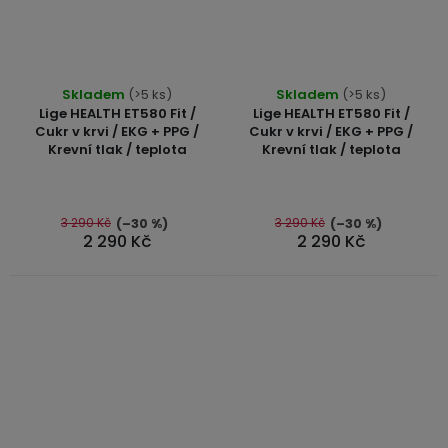
Průměrné
Průměrné
Skladem
(>5 ks)
Skladem
(>5 ks)
hodnocení
hodnocení
Lige HEALTH ET580 Fit /
Lige HEALTH ET580 Fit /
produktu
produktu
Cukr v krvi / EKG + PPG /
Cukr v krvi / EKG + PPG /
Krevní tlak / teplota
Krevní tlak / teplota
je
je
5,0
5,0
z
z
5
5
3 290 Kč
3 290 Kč
(–30 %)
(–30 %)
2 290 Kč
2 290 Kč
hvězdiček.
hvězdiček.