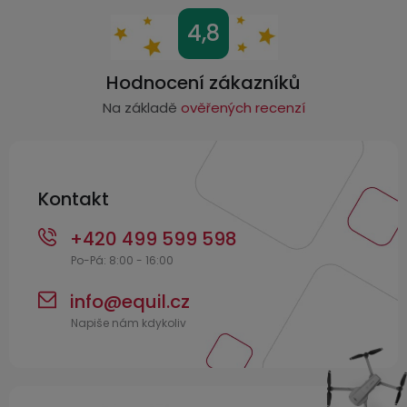
Z
4,8
á
p
Hodnocení zákazníků
a
Na základě
ověřených recenzí
t
í
Kontakt
+420 499 599 598
info
@
equil.cz