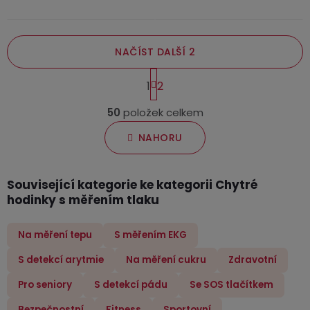
hvězdiček.
NAČÍST DALŠÍ 2
S
1
2
t
O
r
50
položek celkem
v
á
n
l
NAHORU
k
á
o
d
v
a
Související kategorie ke kategorii Chytré
á
hodinky s měřením tlaku
c
n
í
í
p
Na měření tepu
S měřením EKG
r
S detekcí arytmie
Na měření cukru
Zdravotní
v
k
Pro seniory
S detekcí pádu
Se SOS tlačítkem
y
Bezpečnostní
Fitness
Sportovní