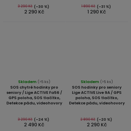
5
5
3 290 Kč
1 890 Kč
(–30 %)
(–31 %)
2 290 Kč
1 290 Kč
hvězdiček.
hvězdiček.
Průměrné
Průměrné
Skladem
(>5 ks)
Skladem
(>5 ks)
hodnocení
hodnocení
SOS chytré hodinky pro
SOS hodinky pro seniory
produktu
produktu
seniory / Lige ACTIVE Fa56 /
Lige ACTIVE Live 9A / GPS
GPS poloha, SOS tlačítko,
poloha, SOS tlačítko,
je
je
Detekce pádu, videohovory
Detekce pádu, videohovory
4,7
5,0
z
z
5
5
3 290 Kč
2 890 Kč
(–24 %)
(–20 %)
2 490 Kč
2 290 Kč
hvězdiček.
hvězdiček.