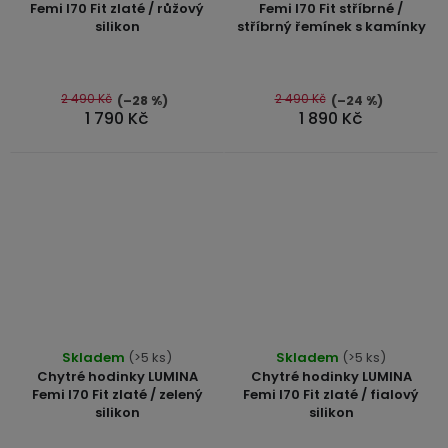
produktu
Femi I70 Fit zlaté / růžový
Femi I70 Fit stříbrné /
je
silikon
stříbrný řemínek s kamínky
je
4,4
5,0
z
z
5
5
2 490 Kč
2 490 Kč
(–28 %)
(–24 %)
hvězdiček.
1 790 Kč
1 890 Kč
hvězdiček.
Průměrné
Skladem
(>5 ks)
Skladem
(>5 ks)
hodnocení
Chytré hodinky LUMINA
Chytré hodinky LUMINA
produktu
Femi I70 Fit zlaté / zelený
Femi I70 Fit zlaté / fialový
silikon
silikon
je
5,0