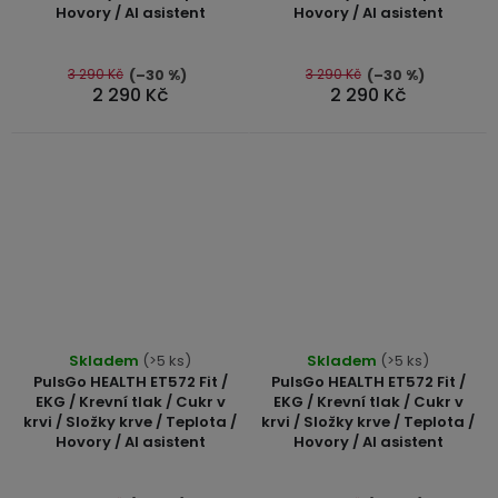
Hovory / AI asistent
Hovory / AI asistent
3 290 Kč
3 290 Kč
(–30 %)
(–30 %)
2 290 Kč
2 290 Kč
Průměrné
Průměrné
Skladem
(>5 ks)
Skladem
(>5 ks)
hodnocení
hodnocení
PulsGo HEALTH ET572 Fit /
PulsGo HEALTH ET572 Fit /
produktu
produktu
EKG / Krevní tlak / Cukr v
EKG / Krevní tlak / Cukr v
krvi / Složky krve / Teplota /
krvi / Složky krve / Teplota /
je
je
Hovory / AI asistent
Hovory / AI asistent
5,0
4,5
z
z