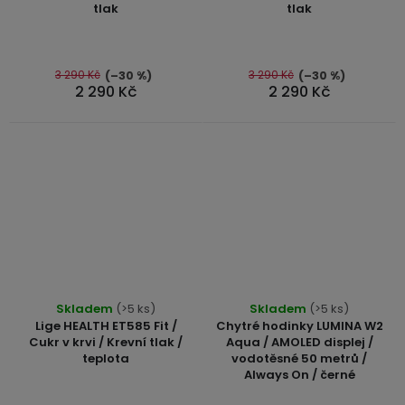
tlak
tlak
je
je
4,6
4,9
z
z
5
5
3 290 Kč
3 290 Kč
(–30 %)
(–30 %)
2 290 Kč
2 290 Kč
hvězdiček.
hvězdiček.
Průměrné
Průměrné
Skladem
(>5 ks)
Skladem
(>5 ks)
hodnocení
hodnocení
Lige HEALTH ET585 Fit /
Chytré hodinky LUMINA W2
produktu
produktu
Cukr v krvi / Krevní tlak /
Aqua / AMOLED displej /
teplota
vodotěsné 50 metrů /
je
je
Always On / černé
5,0
5,0
z
z