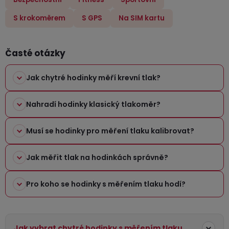
v
ý
S krokoměrem
S GPS
Na SIM kartu
p
i
Časté otázky
s
u
Jak chytré hodinky měří krevní tlak?
Nahradí hodinky klasický tlakoměr?
Musí se hodinky pro měření tlaku kalibrovat?
Jak měřit tlak na hodinkách správně?
Pro koho se hodinky s měřením tlaku hodí?
Jak vybrat chytré hodinky s měřením tlaku