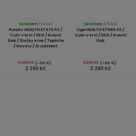
Průměrné
Průměrné
Skladem
(>5 ks)
Skladem
(>5 ks)
hodnocení
hodnocení
PulsGo HEALTH ET472 Fit /
Lige HEALTH ET585 Fit /
produktu
produktu
Cukr v krvi / EKG / Krevní
Cukr v krvi / EKG / Krevní
tlak / Složky krve / Teplota
tlak
je
je
/ Hovory / AI asistent
5,0
5,0
z
z
5
5
3 290 Kč
3 290 Kč
(–30 %)
(–30 %)
2 290 Kč
2 290 Kč
hvězdiček.
hvězdiček.