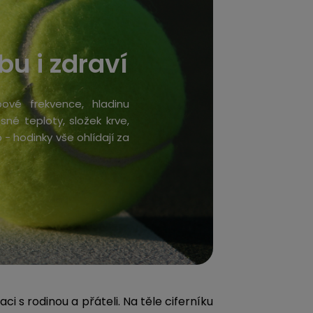
bu i zdraví
ové frekvence, hladinu
esné teploty, složek krve,
 - hodinky vše ohlídají za
i s rodinou a přáteli. Na těle ciferníku