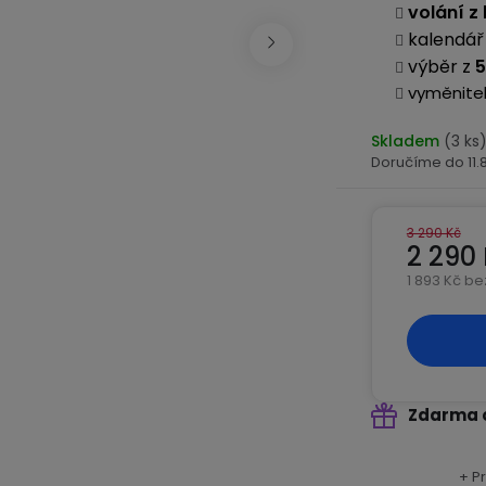
volání z
kalendář 
výběr z
5
vyměnite
Skladem
(3 ks
11
3 290 Kč
2 290
1 893 Kč b
Měrná ce
Zdarma 
+ P