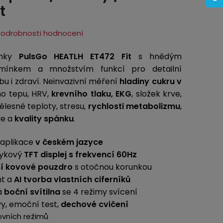
t
Podrobnosti hodnocení
inky
PulsGo HEATLH ET472 Fit
s hnědým
mínkem a množstvím funkcí pro detailní
u i zdraví. Neinvazivní měření
hladiny cukru v
ho tepu, HRV,
krevního tlaku, EKG
, složek krve,
tělesné teploty, stresu,
rychlosti metabolizmu
,
ve a
kvality spánku
.
 aplikace
v českém jazyce
tykový
TFT displej s frekvencí 60Hz
ní kovové pouzdro
s otočnou korunkou
nt a
AI tvorba vlastních ciferníků
á
boční svítilna
se 4 režimy svícení
vy, emoční test,
dechové cvičení
ovních režimů