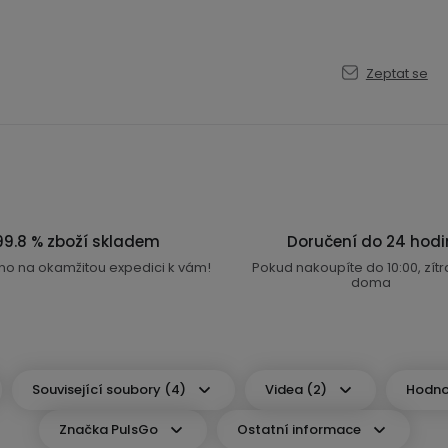
Zeptat se
99.8 % zboží skladem
Doručení do 24 hodi
no na okamžitou expedici k vám!
Pokud nakoupíte do 10:00, zít
doma
Související soubory (4)
Videa (2)
Hodno
Značka
PulsGo
Ostatní informace