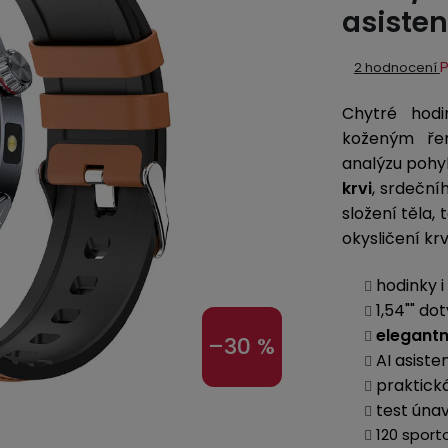
asisten
Průměrné
2 hodnocení
hodnocení
Chytré hod
produktu
je
koženým ře
5,0
analýzu pohyb
z
krvi
, srdeční
5
složení těla, 
hvězdiček.
okysličení kr
hodinky i
1,54"" do
elegant
–30 %
AI asiste
praktick
test úna
120 sport