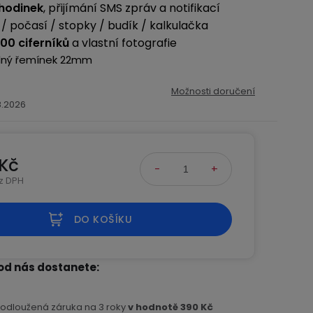
 hodinek
, přijímání SMS zpráv a notifikací
/ počasí / stopky / budík / kalkulačka
00 ciferníků
a vlastní fotografie
lný řemínek 22mm
)
Možnosti doručení
.8.2026
 Kč
ez DPH
na:
DO KOŠÍKU
od nás dostanete
rodloužená záruka na 3 roky
v hodnotě 390 Kč