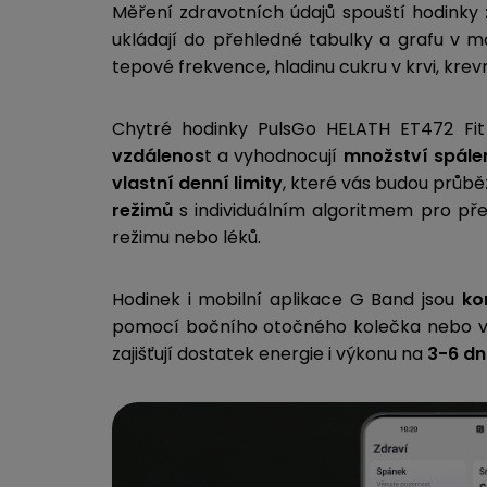
Měření zdravotních údajů spouští hodinky
ukládají do přehledné tabulky a grafu v mo
tepové frekvence, hladinu cukru v krvi, krevn
Chytré hodinky PulsGo HELATH ET472 Fit 
vzdálenos
t a vyhodnocují
množství spálen
vlastní denní limity
, které vás budou průběž
režimů
s individuálním algoritmem pro pře
režimu nebo léků.
Hodinek
i mobilní aplikace G Band jsou
ko
pomocí bočního otočného kolečka nebo vý
zajišťují dostatek energie i výkonu na
3-6 dn