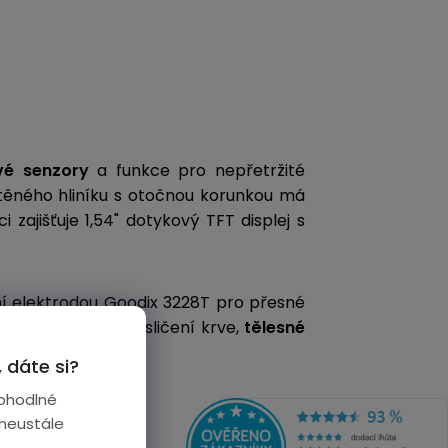
vé senzory
a funkce pro nepřetržité
těného hliníku s otočnou korunkou má
i zajišťuje 1,54" dotykový TFT displej s
 elektrodou Goodix 3228T
pro přesné
revního tlaku
, okysličení krve,
tělesné
tabolizmu a stresu.
 dáte si?
ohodlné
 neustále