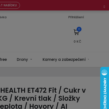
T NABÍDKU
ávka
Přihlášení
NÁKUPNÍ
KOŠÍK
free
Drony
Kamery a zabezpečení
Bate
HEALTH ET472 Fit / Cukr v
KG / Krevní tlak / Složky
Teplota / Hovory / AI