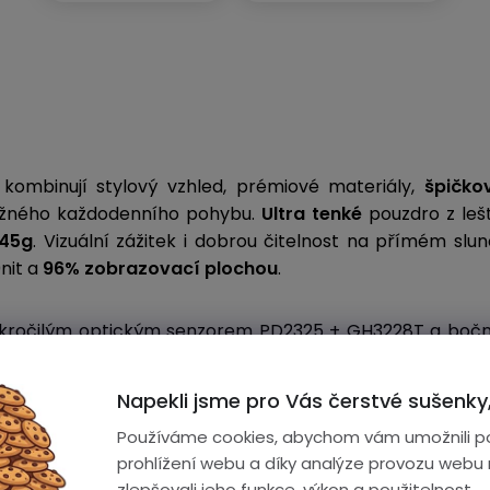
kombinují stylový vzhled, prémiové materiály,
špičko
běžného každodenního pohybu.
Ultra tenké
pouzdro z leš
 45g
. Vizuální zážitek i dobrou čitelnost na přímém slunc
0nit a
96% zobrazovací plochou
.
okročilým optickým senzorem
PD2325 + GH3228T a boční
vé frekvence,
EKG
s analýzou poruch srdečního rytmu,
k
ho tepu (HRV),
složek krve
,
složení těla, energetického me
Napekli jsme pro Vás čerstvé sušenky,
Používáme cookies, abychom vám umožnili p
prohlížení webu a díky analýze provozu webu
zlepšovali jeho funkce, výkon a použitelnost