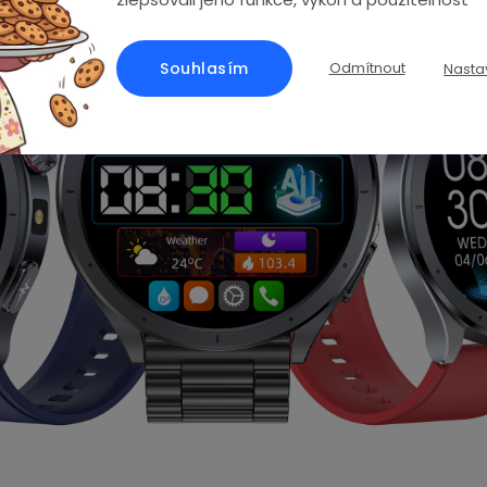
Souhlasím
Odmítnout
Nasta