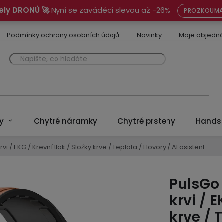
ely DRONŮ 🚀
Nyní se zaváděcí slevou až -26%
PROZKOUMA
Podmínky ochrany osobních údajů
Novinky
Moje objedn
y
Chytré náramky
Chytré prsteny
Hands
vi / EKG / Krevní tlak / Složky krve / Teplota / Hovory / AI asistent
PulsGo 
krvi / E
krve / 