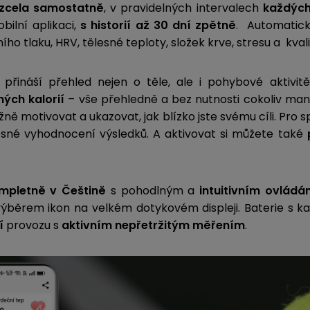
zcela samostatně
, v pravidelných intervalech
každých 
bilní aplikaci,
s historií až 30 dní zpětně
. Automatick
ího tlaku, HRV, tělesné teploty, složek krve, stresu a kva
přináší přehled nejen o těle, ale i pohybové aktivit
ých kalorií
– vše přehledně a bez nutnosti cokoliv manu
ně motivovat a ukazovat, jak blízko jste svému cíli. Pro s
sné vyhodnocení výsledků. A aktivovat si můžete také
p
mpletně v Češtině
s pohodlným a
intuitivním ovládá
běrem ikon na velkém dotykovém displeji. Baterie s k
í
provozu s
aktivním nepřetržitým měřením
.