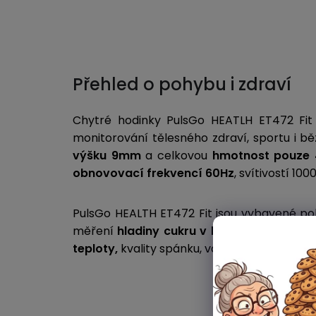
Přehled o pohybu i zdraví
Chytré hodinky PulsGo HEATLH ET472 Fit 
monitorování tělesného zdraví, sportu i 
výšku
9mm
a celkovou
hmotnost pouze
obnovovací frekvencí 60Hz
, svítivostí 100
PulsGo HEALTH ET472 Fit jsou vybavené p
měření
hladiny cukru v krvi
, srdeční tepo
teploty,
kvality spánku, variability srdeční