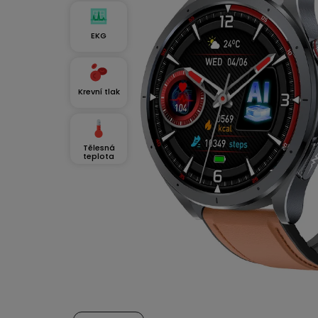
EKG
Krevní tlak
Tělesná
teplota