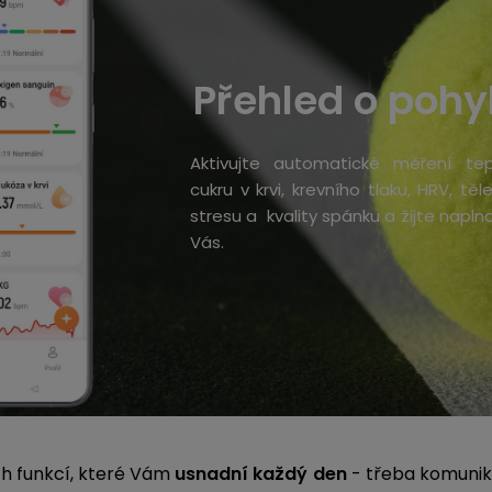
Přehled o pohy
Aktivujte automatické měření tep
cukru v krvi, krevního tlaku, HRV, těl
stresu a kvality spánku a žijte naplno
Vás.
h funkcí, které Vám
usnadní každý den
- třeba komunikac