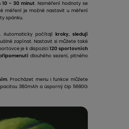
10 - 30 minut
. Naměření hodnoty se
é měření je možné nastavit u měření
lity spánku.
ě. Automaticky počítají
kroky, sledují
álně zapínat. Nastavit si můžete také
portovce je k dispozici
120 sportovních
řipomenutí
dlouhého sezení, pitného
ním
. Procházet menu i funkce můžete
apacitou 380mAh a úsporný čip 5690G