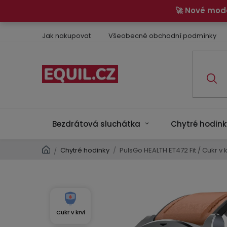
Přejít
🚀 Nové mod
na
obsah
Jak nakupovat
Všeobecné obchodní podmínky
Bezdrátová sluchátka
Chytré hodink
Domů
Chytré hodinky
/
PulsGo HEALTH ET472 Fit / Cukr v kr
/
Cukr v krvi