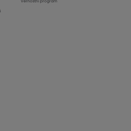
Věrnostní program
ů