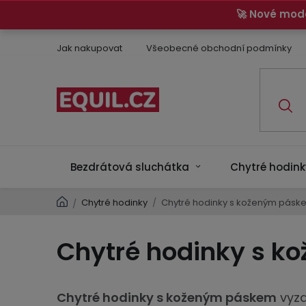
Přejít
🚀 Nové mod
na
obsah
Jak nakupovat
Všeobecné obchodní podmínky
Bezdrátová sluchátka
Chytré hodink
Domů
Chytré hodinky
/
Chytré hodinky s koženým pásk
/
Chytré hodinky s 
Chytré hodinky s koženým páskem
vyza