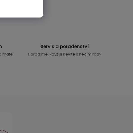
n
Servis a poradenství
ra máte
Poradíme, když si nevíte s něčím rady