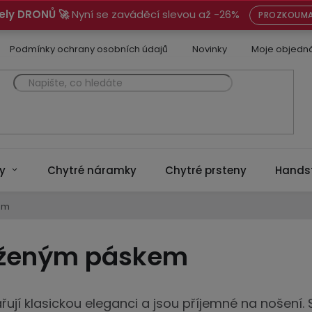
ely DRONŮ 🚀
Nyní se zaváděcí slevou až -26%
PROZKOUMA
Podmínky ochrany osobních údajů
Novinky
Moje objedn
y
Chytré náramky
Chytré prsteny
Hands
em
koženým páskem
řují klasickou eleganci a jsou příjemné na nošení. 