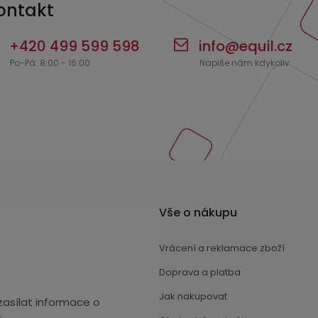
ontakt
i
s
+420 499 599 598
info
@
equil.cz
u
Vše o nákupu
Vrácení a reklamace zboží
Doprava a platba
Jak nakupovat
asílat informace o