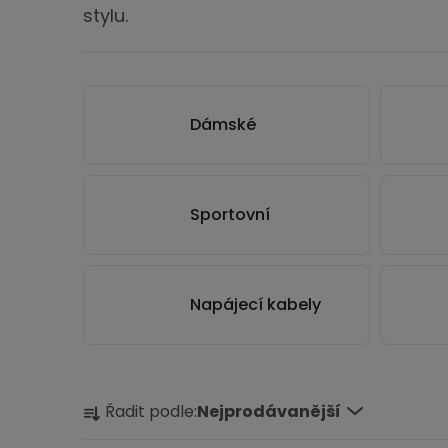
stylu.
Dámské
Sportovní
Napájecí kabely
Ř
Řadit podle:
Nejprodávanější
a