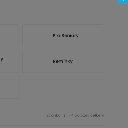
Pro Seniory
ky
Řemínky
Stránka
1
z
1
-
4
položek celkem