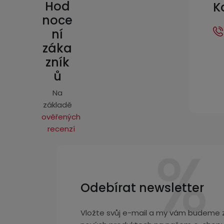
p
Hod
K
a
noce
ní
t
záka
í
zník
ů
Na
základě
ověřených
recenzí
Odebírat newsletter
Vložte svůj e-mail a my vám budeme z