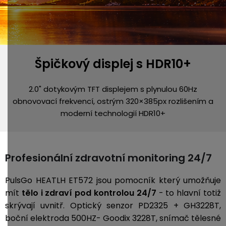
Špičkový displej s HDR10+
2.0" dotykovým TFT displejem s plynulou 60Hz
obnovovací frekvencí, ostrým 320×385px rozlišením a
moderní technologií HDR10+
Profesionální zdravotní monitoring 24/7
PulsGo HEATLH ET572 jsou pomocník který umožňuje
mít
tělo i zdraví pod kontrolou
24/7
- to hlavní totiž
skrývají uvnitř. Optický senzor
PD2325 + GH3228T,
boční elektroda 500HZ- Goodix 3228T, snímač tělesné