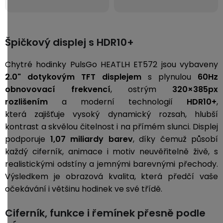
Špičkový displej s HDR10+
Chytré hodinky PulsGo HEATLH ET572 jsou vybaveny
2.0" dotykovým TFT displejem
s plynulou
60Hz
obnovovací frekvencí
, ostrým
320×385px
rozlišením
a moderní technologií
HDR10+
,
která zajišťuje vysoký dynamický rozsah, hlubší
kontrast a skvělou čitelnost i na přímém slunci. Displej
podporuje
1,07 miliardy barev
, díky čemuž působí
každý ciferník, animace i motiv neuvěřitelně živě, s
realistickými odstíny a jemnými barevnými přechody.
Výsledkem je obrazová kvalita, která předčí vaše
očekávání i většinu hodinek ve své třídě.
Ciferník, funkce i řemínek přesně podle