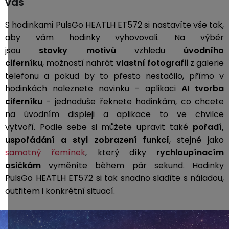
vás
S hodinkami PulsGo HEATLH ET572 si nastavíte vše tak,
aby vám hodinky vyhovovali. Na výběr
jsou
stovky motivů
vzhledu
úvodního
ciferníku
, možností nahrát
vlastní fotografii
z galerie
telefonu a pokud by to přesto nestačilo, přímo v
hodinkách naleznete novinku - aplikaci
AI tvorba
ciferníku
- jednoduše řeknete hodinkám, co chcete
na úvodním displeji a aplikace to ve chvilce
vytvoří.
Podle sebe si můžete upravit také
pořadí,
uspořádání a styl zobrazení funkcí
, stejně jako
samotný řemínek
, který díky
rychloupínacím
osičkám
vyměníte během pár sekund. Hodinky
PulsGo HEATLH ET572 si tak snadno sladíte s náladou,
outfitem i konkrétní situací.