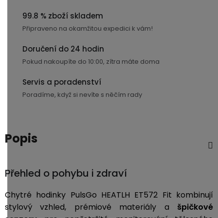
3,5mm
99.8 % zboží skladem
JACK
Připraveno na okamžitou expedici k vám!
Redukce
Doručení do 24 hodin
Pokud nakoupíte do 10:00, zítra máte doma
Servis a poradenství
Poradíme, když si nevíte s něčím rady
Popis
Přehled o pohybu i zdraví
Chytré hodinky PulsGo HEATLH ET572 Fit kombinují
stylový vzhled, prémiové materiály a
špičkové