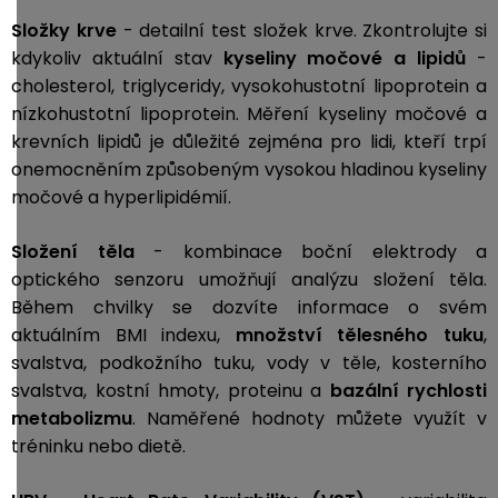
Složky krve
- d
etailní test složek krve. Zkontrolujte si
kdykoliv aktuální stav
kyseliny močové a
lipidů
-
cholesterol, triglyceridy, vysokohustotní lipoprotein a
nízkohustotní lipoprotein. Měření kyseliny močové a
krevních lipidů je důležité zejména pro lidi, kteří trpí
onemocněním způsobeným vysokou hladinou kyseliny
močové a hyperlipidémií.
Složení těla
- kombinace boční elektrody a
optického senzoru umožňují analýzu složení těla.
Během chvilky se dozvíte informace o svém
aktuálním BMI indexu,
množství tělesného tuku
,
svalstva, podkožního tuku, vody v těle, kosterního
svalstva, kostní hmoty, proteinu a
bazální rychlosti
metabolizmu
. Naměřené hodnoty můžete využít v
tréninku nebo dietě.