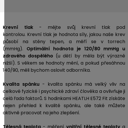
Krevní tlak
- mějte svůj krevní tlak pod
kontrolou. Krevní tlak je hodnota síly, jakou naše krev
působí na stěny tepen, a měří se v torrech
(mmHg).
Optimální hodnota je 120/80 mmHg u
zdravého dospělého
(u dětí by měla být výrazně
nižší). S věkem se hodnoty mění, a pokud přesáhnou
140/90, měli bychom oslovit odborníka.
Kvalita spánku
- kvalita spánku má velký vliv na
celkové fyzické i psychické zdraví člověka a ovlivňuje ji
celá řada faktorů. S hodinkami HEATLH E572 Fit získáte
nejen přehled k kvalitě spánku, ale také můžete
aktivně pracovat na jeho zlepšení.
Tělesná teplota
- měření
vnitřní tělesné teploty
a