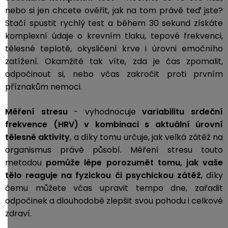
nebo si jen chcete ověřit, jak na tom právě teď jste?
Stačí spustit rychlý test a během 30 sekund získáte
komplexní údaje o krevním tlaku, tepové frekvenci,
tělesné teplotě, okysličení krve i úrovni emočního
zatížení. Okamžitě tak víte, zda je čas zpomalit,
odpočinout si, nebo včas zakročit proti prvním
příznakům nemoci.
Měření stresu
- vyhodnocuje
variabilitu srdeční
frekvence (HRV) v kombinaci s aktuální úrovní
tělesné aktivity
, a díky tomu určuje, jak velká zátěž na
organismus právě působí. Měření stresu touto
metodou
pomůže lépe porozumět tomu, jak vaše
tělo reaguje na fyzickou či psychickou zátěž
, díky
čemu můžete včas upravit tempo dne, zařadit
odpočinek a dlouhodobě zlepšit svou pohodu i celkové
zdraví.