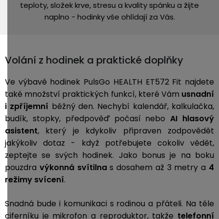
teploty, složek krve, stresu a kvality spánku a žijte
naplno - hodinky vše ohlídají za Vás.
Volání z hodinek a praktické doplňky
Ve výbavě hodinek PulsGo HEALTH ET572 Fit najdete
také množství praktických funkcí, které Vám
usnadní
i zpříjemní
běžný den. Nechybí kalendář, kalkulačka,
budík, stopky, předpověď počasí nebo
AI hlasový
asistent
, který je kdykoliv připraven zodpovědět
jakýkoliv dotaz - když potřebujete cokoliv vědět,
zeptejte se svých hodinek. Jako bonus je na boku
pouzdra
výkonná svítilna
s dosahem až 3 metry a
4
režimy svícení
.
Snadná bude i komunikaci s rodinou a přáteli. Na těle
ciferníku je mikrofon a reproduktor, takže
telefonní