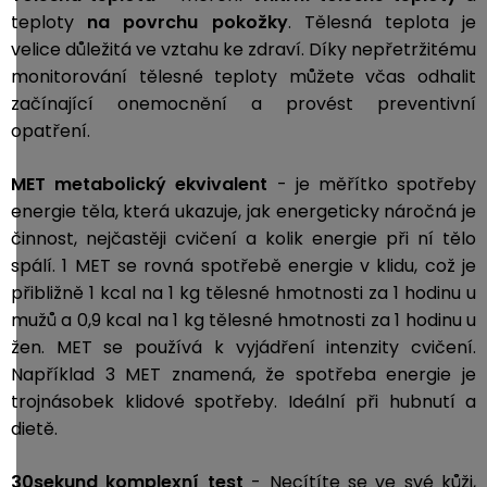
teploty
na povrchu pokožky
. Tělesná teplota je
velice důležitá ve vztahu ke zdraví. Díky nepřetržitému
monitorování tělesné teploty můžete včas odhalit
začínající onemocnění a provést preventivní
opatření.
MET
metabolický ekvivalent
- je měřítko spotřeby
energie těla, která ukazuje, jak energeticky náročná je
činnost, nejčastěji cvičení a kolik energie při ní tělo
spálí. 1 MET se rovná spotřebě energie v klidu, což je
přibližně 1 kcal na 1 kg tělesné hmotnosti za 1 hodinu u
mužů a 0,9 kcal na 1 kg tělesné hmotnosti za 1 hodinu u
žen. MET se používá k vyjádření intenzity cvičení.
Například 3 MET znamená, že spotřeba energie je
trojnásobek klidové spotřeby. Ideální při hubnutí a
dietě.
30sekund komplexní test
-
Necítíte se ve své kůži,