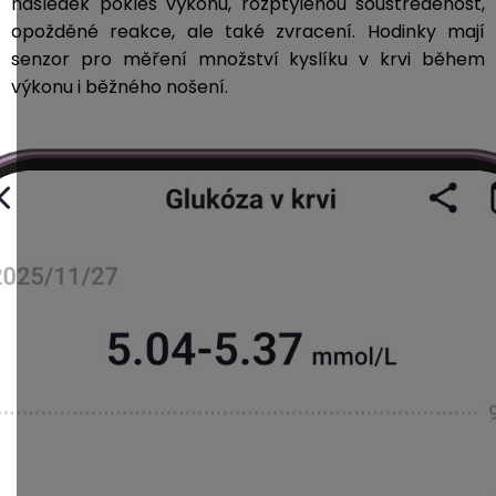
následek pokles výkonu, rozptýlenou soustředěnost,
opožděné reakce, ale také zvracení. Hodinky
mají
senzor pro měření množství kyslíku v krvi během
výkonu i běžného nošení.