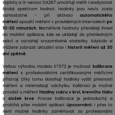
teploty a G-senzor DA267 umožňují měřit i analyzovat
široké spektrum hodnot. Hodinky jsou navíc zcela
samostatné - při aktivaci
automatického
měření
spouští měření v pravidelných intervalech
po
10-30 minutách. N
aměřené hodnoty přenášejí ihned
do mobilní aplikace, kde se ukládají do přehledných
sekcí a vytvářejí srozumitelné statistiky. Kdykoliv si
můžete zobrazit aktuální stav i
historii měření až 30
dní zpětně
.
Velkou výhodou modelu ET572 je možnost
kalibrace
měření
s profesionálními certifikovanými měřícími
přístroji. Díky tomu dosahují hodinky vyšší přesnosti
měření a minimalizují odchylku. Kalibraci je možné
provést u měření
hladiny cukru v krvi
,
krevního tlaku
a
složek krve
. Proces kalibrace je jednoduchý a
probíhá přes mobilní aplikaci.
Upozornění:
I přes to
není možné hodinky zaměňovat za profesionální