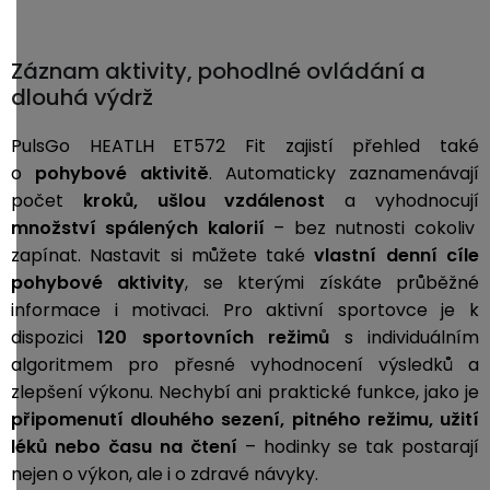
Záznam aktivity, pohodlné ovládání a
dlouhá výdrž
PulsGo HEATLH ET572 Fit zajistí přehled také
o
pohybové aktivitě
. Automaticky zaznamenávají
počet
kroků, ušlou vzdálenost
a vyhodnocují
množství spálených kalorií
– bez nutnosti cokoliv
zapínat. Nastavit si můžete také
vlastní denní cíle
pohybové aktivity
, se kterými získáte průběžné
informace i motivaci. Pro aktivní sportovce je k
dispozici
120 sportovních režimů
s individuálním
algoritmem pro přesné vyhodnocení výsledků a
zlepšení výkonu. Nechybí ani praktické funkce, jako je
připomenutí dlouhého sezení, pitného režimu, užití
léků nebo času na čtení
– hodinky se tak postarají
nejen o výkon, ale i o zdravé návyky.