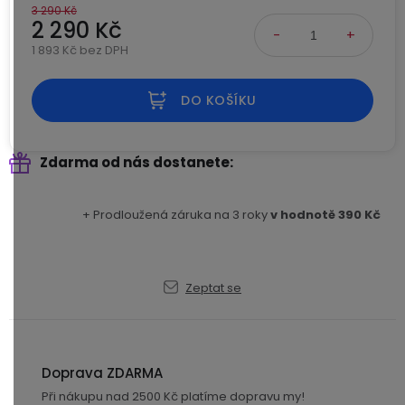
3 290 Kč
USB-
2 290 Kč
A
1 893 Kč bez DPH
/
Měrná cena:
Lightning
DO KOŠÍKU
Nabíjecí
adaptéry
Zdarma od nás dostanete
USB-
C
+ Prodloužená záruka na 3 roky
v hodnotě 390 Kč
/
USB-
C
Zeptat se
USB-
C
/
Doprava ZDARMA
Lightning
Při nákupu nad 2500 Kč platíme dopravu my!