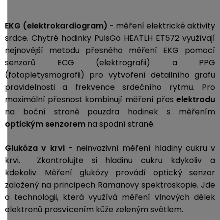
EKG (elektrokardiogram)
- měření elektrické aktivity
srdce. Chytré hodinky PulsGo HEATLH ET572 využívají
nejnovější metodu přesného měření EKG pomocí
senzorů ECG (elektrografii) a PPG
(fotopletysmografii) pro vytvoření detailního grafu
pravidelnosti a frekvence srdečního rytmu. Pro
maximální přesnost kombinují měření přes
elektrodu
na boční straně pouzdra hodinek s měřením
optickým senzorem
na spodní straně.
Glukóza v krvi
- neinvazivní měření hladiny cukru v
krvi. Zkontrolujte si hladinu cukru kdykoliv a
kdekoliv. Měření glukózy provádí optický senzor
založený na principech Ramanovy spektroskopie. Jde
o technologii, která využívá měření vlnových délek
elektronů prosvícením kůže zeleným světlem.