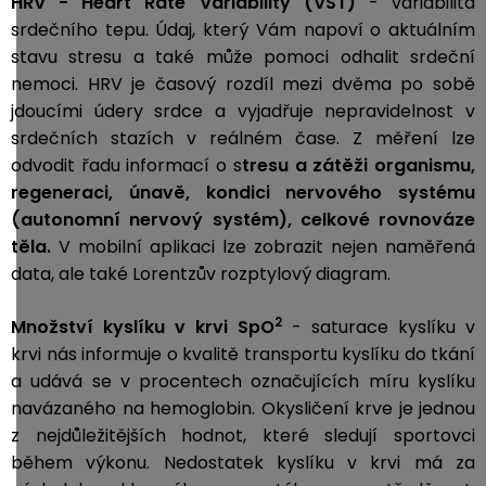
HRV - Heart Rate Variability (VST)
- variabilita
srdečního tepu. Údaj, který Vám napoví o aktuálním
stavu stresu a také může pomoci odhalit srdeční
nemoci. HRV je časový rozdíl mezi dvěma po sobě
jdoucími údery srdce a vyjadřuje nepravidelnost v
srdečních stazích v reálném čase. Z měření lze
odvodit řadu informací o s
tresu a zátěži organismu,
r
egeneraci, ú
navě, k
ondici nervového systému
(autonomní nervový systém), c
elkové rovnováze
těla.
V mobilní aplikaci lze zobrazit nejen naměřená
data, ale také Lorentzův rozptylový diagram.
2
Množství kyslíku v krvi SpO
-
saturace kyslíku v
krvi nás informuje o kvalitě transportu kyslíku do tkání
a udává se v procentech označujících míru kyslíku
navázaného na hemoglobin.
Okysličení krve je jednou
z nejdůležitějších hodnot, které sledují sportovci
během výkonu. Nedostatek kyslíku v krvi má za