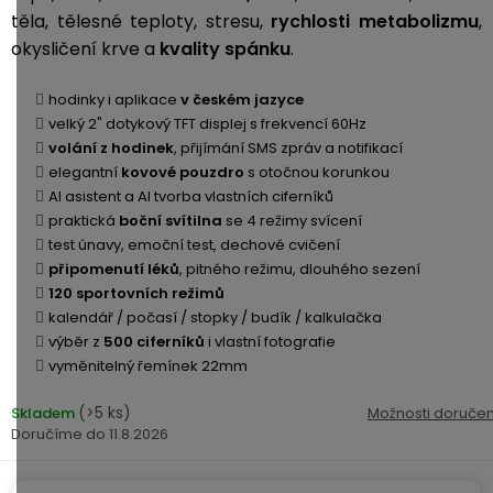
Kamerové
displejem
těla, tělesné teploty, stresu,
rychlosti metabolizmu
,
Sada
systémy
Paměti
Příslušenství
okysličení krve a
kvality spánku
.
se
a
2
úložiště
Příslušenství
bateriemi
hodinky i aplikace
v českém jazyce
ke
velký 2" dotykový TFT displej s frekvencí 60Hz
kamerám
Paměťové
Napájecí
volání z hodinek
, přijímání SMS zpráv a notifikací
Sada
karty
kabely
elegantní
kovové pouzdro
s otočnou korunkou
se
AI asistent a AI tvorba vlastních ciferníků
3
Externí
USB-
Esenciální
praktická
boční svítilna
se 4 režimy svícení
bateriemi
SSD
A
oleje
test únavy, emoční test, dechové cvičení
disky
/
připomenutí léků
, pitného režimu, dlouhého sezení
Náhradní
USB-
120 sportovních režimů
Doplňkové
díly
C
kalendář / počasí / stopky / budík / kalkulačka
služby
a
výběr z
500 ciferníků
i vlastní fotografie
příslušenství
vyměnitelný řemínek 22mm
USB-
Značky
A
(>5 ks)
/
Skladem
Možnosti doručen
11.8.2026
mini
ANRAN
USB