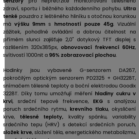
senzory
pro nepřetržité monitorování tělesného
zdraví, sportu i běžného každodenního pohybu.
Ultra
tenké
pouzdro z leštěného hliníku s otočnou korunkou
má
výšku
9mm
s
hmotností pouze 45g
. Vizuální
zážitek, pohodlné ovládání a dobrou čitelnost na
přímém slunci zajišťuje 2,0" dotykový TFT displej s
rozlišením 320x385px,
obnovovací frekvencí 60Hz
,
svítivostí 1000nit a
96% zobrazovací plochou
.
Hodinky jsou vybavené G-senzorem DA267,
pokročilým optickým senzorem
PD2325 + GH3228T,
snímačem tělesné teploty a boční elektrodou Goodix
3228T. Díky tomu umožňují
měření
hladiny cukru v
krvi
, srdeční tepové frekvence,
EKG
s analýzou
poruch srdečního rytmu,
krevního tlaku
, okysličení
krve,
tělesné teploty,
kvality spánku, variability
srdečního tepu (HRV) s detekcí srdečních poruch,
složek krve
,
složení těla, energetického metabolizmu,