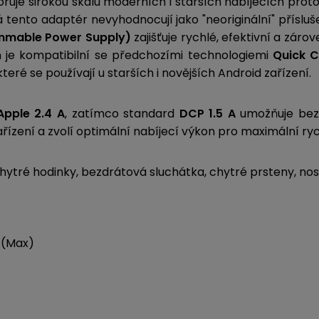
e širokou škálu moderních i starších nabíjecích protoko
á tento adaptér nevyhodnocují jako "neoriginální" příslu
ammable Power Supply)
zajišťuje rychlé, efektivní a zár
eň je kompatibilní se předchozími technologiemi
Quick C
 které se používají u starších i novějších Android zařízení.
Apple 2.4 A
, zatímco standard
DCP 1.5 A
umožňuje bezp
ízení a zvolí optimální nabíjecí výkon pro maximální ryc
chytré hodinky, bezdrátová sluchátka, chytré prsteny, nos
W (Max)