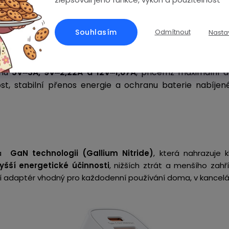
elivery
Souhlasím
Odmítnout
Nasta
er Delivery 20 W
rozpozná adaptér
připojené zaříz
ahu
5V⎓3A, 9V⎓2,22A a 12V⎓1,67A
, přičemž maximální 
ost, stabilní přenos energie a ochranu baterie nabíjené
ívá
GaN technologii (Gallium Nitride)
, která nahrazuje 
yšší energetické účinnosti
, nižších ztrát a menšího zahř
cí adaptér vhodný pro každodenní používání doma, v kancelář