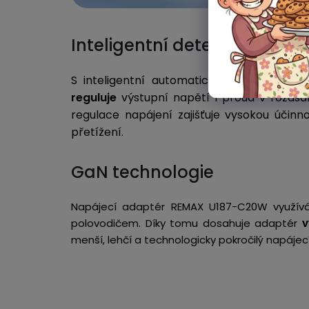
Inteligentní detekce Power D
S inteligentní automatickou detekcí
Pow
reguluje
výstupní napětí i proud v rozds
regulace napájení zajišťuje vysokou účinn
přetížení.
GaN technologie
Napájecí adaptér REMAX U187-C20W využ
polovodičem. Díky tomu dosahuje adaptér
v
menší, lehčí a technologicky pokročilý napáje