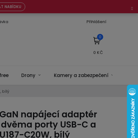
T NABÍDKU
ávka
Přihlášení
NÁKUPNÍ
KOŠÍK
free
Drony
Kamery a zabezpečení
Bate
 bílý
GaN napájecí adaptér
 dvěma porty USB-C a
U187-C20W, bílý