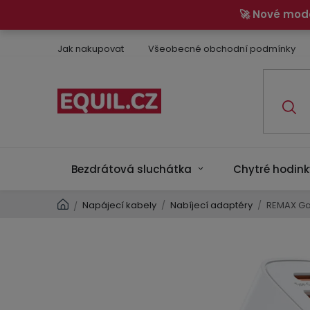
Přejít
🚀 Nové mod
na
obsah
Jak nakupovat
Všeobecné obchodní podmínky
Bezdrátová sluchátka
Chytré hodink
Domů
Napájecí kabely
/
Nabíjecí adaptéry
/
REMAX Ga
/