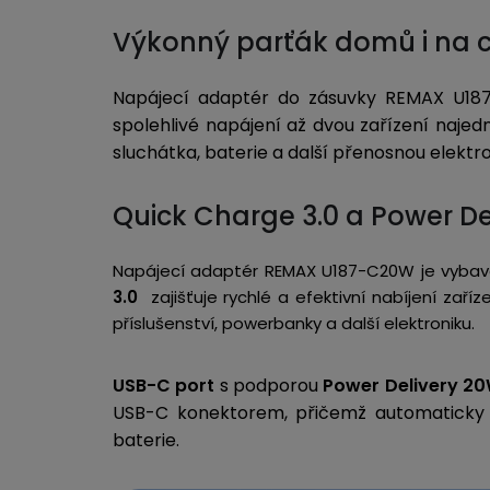
Výkonný parťák domů i na 
Napájecí adaptér do zásuvky REMAX U1
spolehlivé napájení až dvou zařízení najed
sluchátka, baterie a další přenosnou elekt
Quick Charge 3.0 a Power De
Napájecí adaptér REMAX U187-C20W je vybaven
3.0
zajišťuje rychlé a efektivní nabíjení zaří
příslušenství, powerbanky a další elektroniku.
USB-C port
s podporou
Power Delivery 2
USB-C konektorem, přičemž automaticky r
baterie.