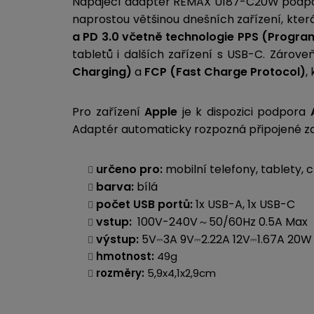
Napájecí adaptér REMAX U187-C20W podporuj
naprostou většinou dnešních zařízení, kter
a PD 3.0 včetně technologie PPS (Progr
tabletů i dalších zařízení s USB-C. Zárov
Charging)
a
FCP (Fast Charge Protocol)
,
Pro zařízení
Apple
je k dispozici podpora
Adaptér automaticky rozpozná připojené zař
určeno pro:
mobilní telefony, tablety, 
barva:
bílá
počet USB portů:
1x USB-A, 1x USB-C
vstup:
100V-240V～50/60Hz 0.5A Max
výstup:
5V⎓3A 9V⎓2.22A 12V⎓1.67A 20
hmotnost:
49g
rozměry:
5,9x4,1x2,9cm