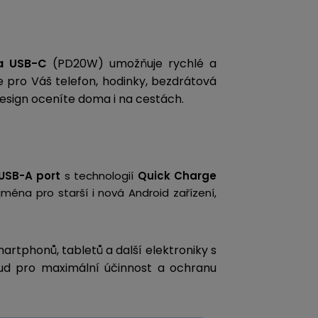
 USB-C
(PD20W) umožňuje rychlé a
ie pro Váš telefon, hodinky, bezdrátová
design oceníte doma i na cestách.
USB-A port
s technologií
Quick Charge
jména pro starší i nová Android zařízení,
rtphonů, tabletů a další elektroniky s
ud pro maximální účinnost a ochranu