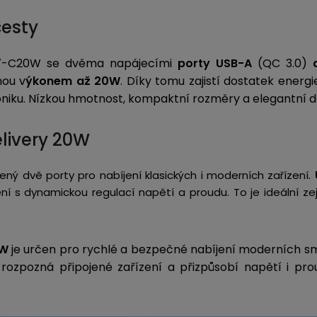
cesty
87-C20W se dvěma napájecími
porty USB-A
(QC 3.0)
a
nou v
ýkonem až 20W
. Díky tomu zajistí dostatek energ
roniku. Nízkou hmotnost, kompaktní rozměry a elegantní 
livery 20W
ý dvě porty pro nabíjení klasických i moderních zařízení.
zení s dynamickou regulací napětí a proudu. To je ideální ze
0W
je určen pro rychlé a bezpečné nabíjení moderních sma
ozpozná připojené zařízení a přizpůsobí napětí i pro