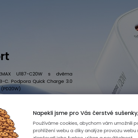
rt
REMAX U187-C20W s dvěma
B-C. Podpora Quick Charge 3.0
W (PD20W)
Napekli jsme pro Vás čerstvé sušenky,
Používáme cookies, abychom vám umožnili p
prohlížení webu a díky analýze provozu webu
zlepšovali jeho funkce, výkon a použitelnost