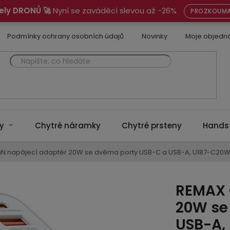
ely DRONŮ 🚀
Nyní se zaváděcí slevou až -26%
PROZKOUMA
Podmínky ochrany osobních údajů
Novinky
Moje objedn
y
Chytré náramky
Chytré prsteny
Hands
N napájecí adaptér 20W se dvěma porty USB-C a USB-A, U187-C20W,
REMAX 
20W se
USB-A, 