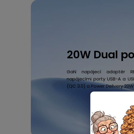
20W Dual po
GaN napájecí adaptér 
napájecími porty USB-A a US
(QC 3.0) a Power Delivery 20