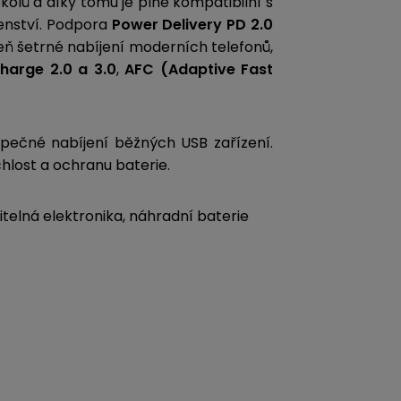
lů a díky tomu je plně kompatibilní s
šenství. Podpora
Power Delivery PD 2.0
oveň šetrné nabíjení moderních telefonů,
harge 2.0 a 3.0
,
AFC (Adaptive Fast
ečné nabíjení běžných USB zařízení.
hlost a ochranu baterie.
itelná elektronika, náhradní baterie