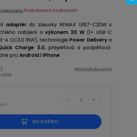
ěrné
Podrobnosti hodnocení
hodnoceno
ocení
í adaptér
do zásuvky REMAX U187-C20W
s
ktu
chlého nabíjení a
výkonem 20 W
(1× USB-C
B-A QC3.0 18W), technologie
Power Delivery
a
uick Charge 3.0
, přepěťová a podpěťová
odné pro
Android i iPhone
iček.
s)
Možnosti doručení
.8.2026
č
 DPH
na:
DO KOŠÍKU