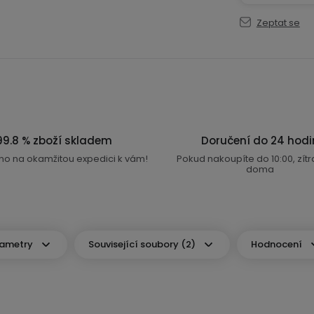
Zeptat se
99.8 % zboží skladem
Doručení do 24 hodi
no na okamžitou expedici k vám!
Pokud nakoupíte do 10:00, zít
doma
ametry
Související soubory (2)
Hodnocení