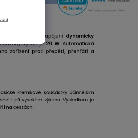
vení
ení a v průběhu napájení
dynamicky
dodávaný výkon je
20 W
. Automatická
ho zařízení proti přepětí, přehřátí a
klasické křemíkové součástky účinnějším
ívání i při vysokém výkonu. Výsledkem je
i i na cestách.