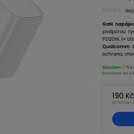
Prům
Neo
hodn
GaN napájec
produ
podporou ry
je
0,0
PD20W, 1× US
z
Qualcomm Q
5
ochrana, vh
hvězd
Skladem
(>5 k
11
190 K
157 Kč bez
Měrná ce