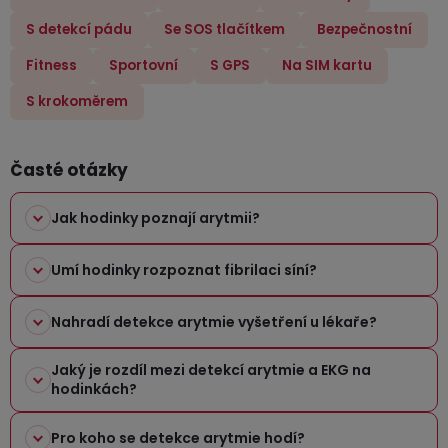
í
p
S detekcí pádu
Se SOS tlačítkem
Bezpečnostní
r
Fitness
Sportovní
S GPS
Na SIM kartu
v
k
S krokoměrem
y
v
Časté otázky
ý
p
Jak hodinky poznají arytmii?
i
s
u
Umí hodinky rozpoznat fibrilaci síní?
Nahradí detekce arytmie vyšetření u lékaře?
Jaký je rozdíl mezi detekcí arytmie a EKG na
hodinkách?
Pro koho se detekce arytmie hodí?