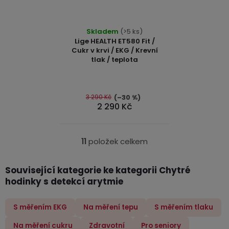
Průměrné
Skladem
(>5 ks)
hodnocení
Lige HEALTH ET580 Fit /
produktu
Cukr v krvi / EKG / Krevní
tlak / teplota
je
4,7
z
5
3 290 Kč
(–30 %)
2 290 Kč
hvězdiček.
11
položek celkem
O
v
Související kategorie ke kategorii Chytré
l
hodinky s detekcí arytmie
á
d
a
S měřením EKG
Na měření tepu
S měřením tlaku
c
Na měření cukru
Zdravotní
Pro seniory