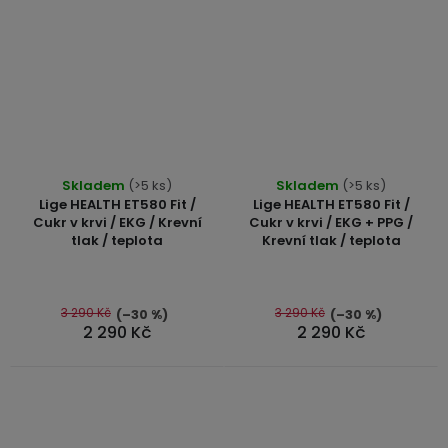
3,5mm
JACK
Redukce
Průměrné
Průměrné
Skladem
(>5 ks)
Skladem
(>5 ks)
hodnocení
hodnocení
Lige HEALTH ET580 Fit /
Lige HEALTH ET580 Fit /
produktu
produktu
Cukr v krvi / EKG / Krevní
Cukr v krvi / EKG + PPG /
tlak / teplota
Krevní tlak / teplota
je
je
5,0
5,0
z
z
5
5
3 290 Kč
3 290 Kč
(–30 %)
(–30 %)
2 290 Kč
2 290 Kč
hvězdiček.
hvězdiček.