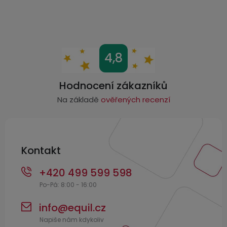
Z
4,8
á
p
Hodnocení zákazníků
a
Na základě
ověřených recenzí
t
í
Kontakt
+420 499 599 598
info
@
equil.cz