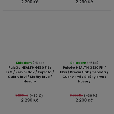
2 290 Kč
2 290 Kč
USB-
A
/
Lightning
Nabíjecí
adaptéry
USB-
Průměrné
Průměrné
C
Skladem
(>5 ks)
Skladem
(>5 ks)
hodnocení
hodnocení
/
PulsGo HEALTH GE30 Fit /
PulsGo HEALTH GE30 Fit /
USB-
produktu
produktu
EKG / Krevní tlak / Teplota /
EKG / Krevní tlak / Teplota /
C
Cukr v krvi / Složky krve /
Cukr v krvi / Složky krve /
je
je
Hovory
Hovory
5,0
5,0
z
z
USB-
C
5
5
3 290 Kč
3 290 Kč
(–30 %)
(–30 %)
2 290 Kč
2 290 Kč
/
hvězdiček.
hvězdiček.
Lightning