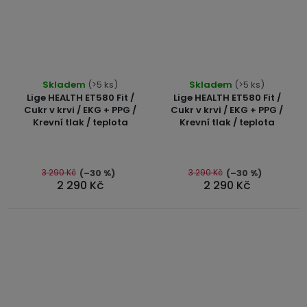
Průměrné
Průměrné
Skladem
(>5 ks)
Skladem
(>5 ks)
hodnocení
hodnocení
Lige HEALTH ET580 Fit /
Lige HEALTH ET580 Fit /
produktu
produktu
Cukr v krvi / EKG + PPG /
Cukr v krvi / EKG + PPG /
Krevní tlak / teplota
Krevní tlak / teplota
je
je
5,0
5,0
z
z
5
5
3 290 Kč
3 290 Kč
(–30 %)
(–30 %)
2 290 Kč
2 290 Kč
hvězdiček.
hvězdiček.