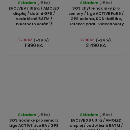
Skladem
(>5 ks)
Skladem
(>5 ks)
hodnocení
hodnocení
EVOLVE A7 Ultra / AMOLED
SOS chytré hodinky pro
produktu
produktu
displej / duální GPS /
seniory / Lige ACTIVE Fa56 /
vodotěsné 5ATM /
GPS poloha, SOS tlačítko,
je
je
bluetooth volání /
Detekce pádu, videohovory
5,0
4,7
z
z
5
5
3 290 Kč
3 290 Kč
(–39 %)
(–24 %)
1 990 Kč
2 490 Kč
hvězdiček.
hvězdiček.
Průměrné
Průměrné
Skladem
(>5 ks)
Skladem
(>5 ks)
hodnocení
hodnocení
SOS hodinky pro seniory
EVOLVE X9 Ultra / AMOLED
produktu
produktu
Lige ACTIVE Live 9A / GPS
displej / vodotěsné 5ATM /