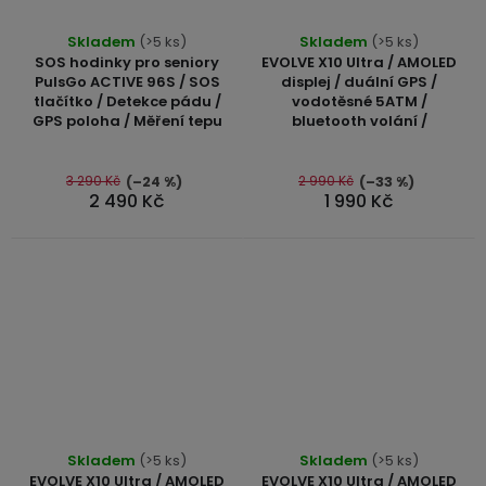
USB-
Průměrné
Průměrné
Skladem
(>5 ks)
Skladem
(>5 ks)
A
hodnocení
hodnocení
SOS hodinky pro seniory
EVOLVE X10 Ultra / AMOLED
/
produktu
produktu
PulsGo ACTIVE 96S / SOS
displej / duální GPS /
Lightning
tlačítko / Detekce pádu /
vodotěsné 5ATM /
je
je
GPS poloha / Měření tepu
bluetooth volání /
5,0
4,8
Nabíjecí
z
z
adaptéry
5
5
3 290 Kč
2 990 Kč
(–24 %)
(–33 %)
2 490 Kč
1 990 Kč
hvězdiček.
hvězdiček.
USB-
C
/
USB-
C
USB-
C
/
Průměrné
Průměrné
Lightning
Skladem
(>5 ks)
Skladem
(>5 ks)
hodnocení
hodnocení
EVOLVE X10 Ultra / AMOLED
EVOLVE X10 Ultra / AMOLED