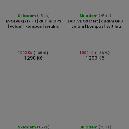
Průměrné
Skladem
(>5 ks)
Skladem
(>5 ks)
hodnocení
EVOLVE QX17 Fit | duální GPS
EVOLVE QX17 Fit | duální GPS
produktu
| volání | kompas | svítilna
| volání | kompas | svítilna
je
5,0
z
5
1 990 Kč
1 990 Kč
(–35 %)
(–35 %)
1 290 Kč
1 290 Kč
hvězdiček.
Průměrné
Průměrné
Skladem
(>5 ks)
Skladem
(>5 ks)