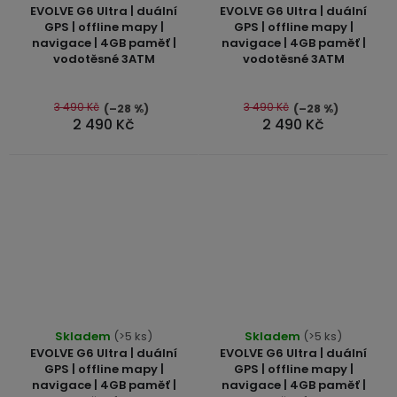
hodnocení
hodnocení
EVOLVE G6 Ultra | duální
EVOLVE G6 Ultra | duální
produktu
produktu
GPS | offline mapy |
GPS | offline mapy |
navigace | 4GB paměť |
navigace | 4GB paměť |
je
je
vodotěsné 3ATM
vodotěsné 3ATM
5,0
5,0
z
z
5
5
3 490 Kč
3 490 Kč
(–28 %)
(–28 %)
2 490 Kč
2 490 Kč
hvězdiček.
hvězdiček.
Průměrné
Skladem
(>5 ks)
Skladem
(>5 ks)
hodnocení
EVOLVE G6 Ultra | duální
EVOLVE G6 Ultra | duální
produktu
GPS | offline mapy |
GPS | offline mapy |
navigace | 4GB paměť |
navigace | 4GB paměť |
je