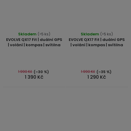
Skladem
(>5 ks)
Skladem
(>5 ks)
EVOLVE QX17 Fit | duální GPS
EVOLVE QX17 Fit | duální GPS
| volání | kompas | svítilna
| volání | kompas | svítilna
1 990 Kč
1 990 Kč
(–30 %)
(–35 %)
1 390 Kč
1 290 Kč