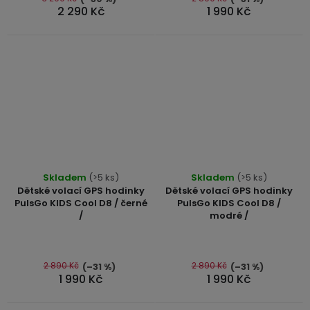
2 290 Kč
1 990 Kč
Skladem
(>5 ks)
Skladem
(>5 ks)
Dětské volací GPS hodinky
Dětské volací GPS hodinky
PulsGo KIDS Cool D8 / černé
PulsGo KIDS Cool D8 /
/
modré /
2 890 Kč
2 890 Kč
(–31 %)
(–31 %)
1 990 Kč
1 990 Kč