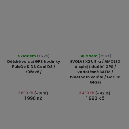
Průměrné
Skladem
(>5 ks)
Skladem
(>5 ks)
hodnocení
Dětské volací GPS hodinky
EVOLVE X2 Ultra / AMOLED
produktu
PulsGo KIDS Cool D8 /
displej / duální GPS /
růžové /
vodotěsné 3ATM /
je
bluetooth volání / Gorilla
5,0
Glass
z
5
2 890 Kč
3 490 Kč
(–31 %)
(–42 %)
1 990 Kč
1 990 Kč
hvězdiček.