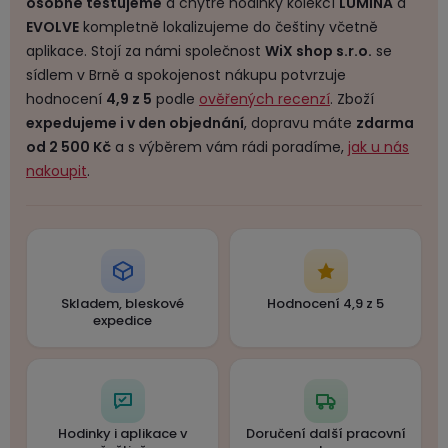
osobně testujeme
a chytré hodinky kolekcí
LUMINA
a
EVOLVE
kompletně lokalizujeme do češtiny včetně
aplikace. Stojí za námi společnost
WiX shop s.r.o.
se
sídlem v Brně a spokojenost nákupu potvrzuje
hodnocení
4,9 z 5
podle
ověřených recenzí
. Zboží
expedujeme i v den objednání
, dopravu máte
zdarma
od 2 500 Kč
a s výběrem vám rádi poradíme,
jak u nás
nakoupit
.
Skladem, bleskové
Hodnocení 4,9 z 5
expedice
Hodinky i aplikace v
Doručení další pracovní