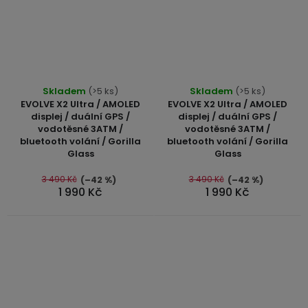
Průměrné
Skladem
(>5 ks)
Skladem
(>5 ks)
hodnocení
EVOLVE X2 Ultra / AMOLED
EVOLVE X2 Ultra / AMOLED
produktu
displej / duální GPS /
displej / duální GPS /
vodotěsné 3ATM /
vodotěsné 3ATM /
je
bluetooth volání / Gorilla
bluetooth volání / Gorilla
5,0
Glass
Glass
z
5
3 490 Kč
3 490 Kč
(–42 %)
(–42 %)
1 990 Kč
1 990 Kč
hvězdiček.