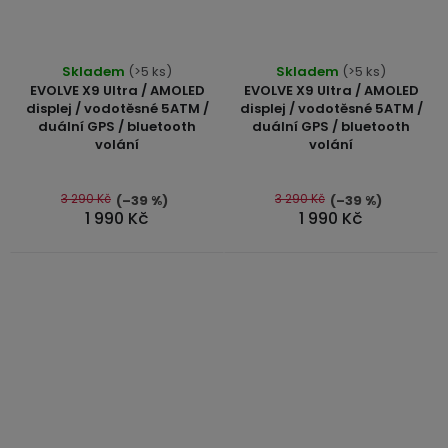
Průměrné
Skladem
(>5 ks)
Skladem
(>5 ks)
hodnocení
EVOLVE X9 Ultra / AMOLED
EVOLVE X9 Ultra / AMOLED
produktu
displej / vodotěsné 5ATM /
displej / vodotěsné 5ATM /
duální GPS / bluetooth
duální GPS / bluetooth
je
volání
volání
5,0
z
5
3 290 Kč
3 290 Kč
(–39 %)
(–39 %)
1 990 Kč
1 990 Kč
hvězdiček.
Průměrné
Průměrné