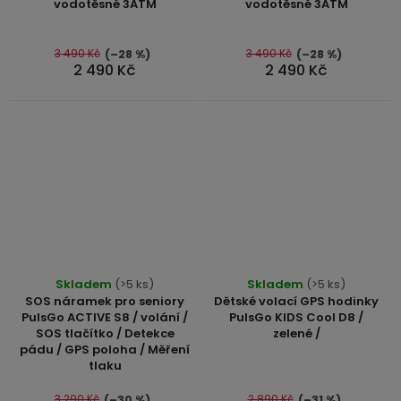
vodotěsné 3ATM
vodotěsné 3ATM
5,0
z
5
3 490 Kč
3 490 Kč
(–28 %)
(–28 %)
2 490 Kč
2 490 Kč
hvězdiček.
Skladem
(>5 ks)
Skladem
(>5 ks)
SOS náramek pro seniory
Dětské volací GPS hodinky
PulsGo ACTIVE S8 / volání /
PulsGo KIDS Cool D8 /
SOS tlačítko / Detekce
zelené /
pádu / GPS poloha / Měření
tlaku
3 290 Kč
2 890 Kč
(–30 %)
(–31 %)