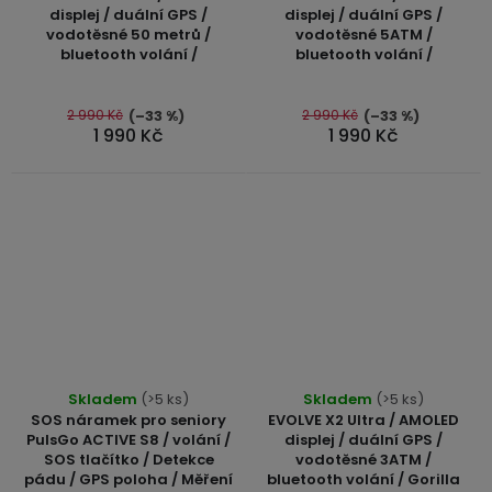
produktu
produktu
displej / duální GPS /
displej / duální GPS /
3,5mm
vodotěsné 50 metrů /
vodotěsné 5ATM /
je
je
JACK
bluetooth volání /
bluetooth volání /
5,0
5,0
z
z
Redukce
5
5
2 990 Kč
2 990 Kč
(–33 %)
(–33 %)
1 990 Kč
1 990 Kč
hvězdiček.
hvězdiček.
Průměrné
Skladem
(>5 ks)
Skladem
(>5 ks)
hodnocení
SOS náramek pro seniory
EVOLVE X2 Ultra / AMOLED
produktu
PulsGo ACTIVE S8 / volání /
displej / duální GPS /
SOS tlačítko / Detekce
vodotěsné 3ATM /
je
pádu / GPS poloha / Měření
bluetooth volání / Gorilla
5,0