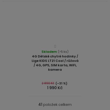
Průměrné
Skladem
hodnocení
(>5 ks)
4G Dětské chytré hodinky /
produktu
Lige KIDS LT21 Cool / růžová
je
/ 4G, GPS, SIM karta, WiFi,
4,0
kamera
z
5
2 890 Kč
(–31 %)
hvězdiček.
1 990 Kč
41
položek celkem
O