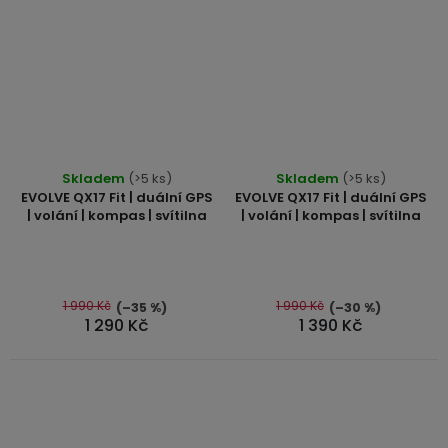
Skladem
(>5 ks)
Skladem
(>5 ks)
EVOLVE QX17 Fit | duální GPS
EVOLVE QX17 Fit | duální GPS
| volání | kompas | svítilna
| volání | kompas | svítilna
1 990 Kč
1 990 Kč
(–35 %)
(–30 %)
1 290 Kč
1 390 Kč