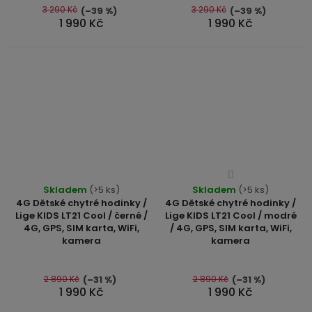
5
5
3 290 Kč
3 290 Kč
(–39 %)
(–39 %)
1 990 Kč
1 990 Kč
hvězdiček.
hvězdiček.
Průměrné
Průměrné
Skladem
(>5 ks)
Skladem
hodnocení
(>5 ks)
hodnocení
4G Dětské chytré hodinky /
4G Dětské chytré hodinky /
produktu
produktu
Lige KIDS LT21 Cool / černé /
Lige KIDS LT21 Cool / modré
je
4G, GPS, SIM karta, WiFi,
/ 4G, GPS, SIM karta, WiFi,
je
3,7
kamera
kamera
5,0
z
z
5
5
2 890 Kč
2 890 Kč
(–31 %)
(–31 %)
hvězdiček.
1 990 Kč
1 990 Kč
hvězdiček.