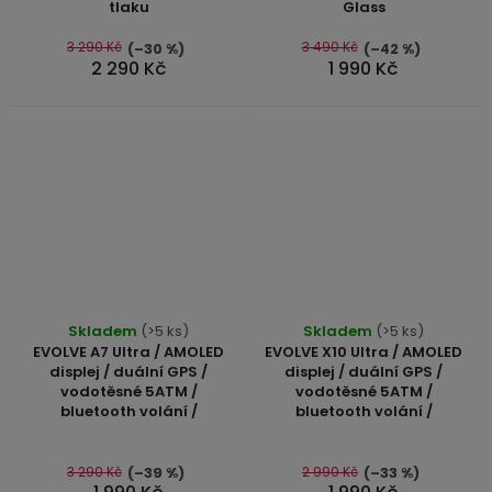
tlaku
Glass
z
5
3 290 Kč
3 490 Kč
(–30 %)
(–42 %)
2 290 Kč
1 990 Kč
hvězdiček.
Průměrné
Průměrné
Skladem
(>5 ks)
Skladem
(>5 ks)
hodnocení
hodnocení
EVOLVE A7 Ultra / AMOLED
EVOLVE X10 Ultra / AMOLED
produktu
produktu
displej / duální GPS /
displej / duální GPS /
vodotěsné 5ATM /
vodotěsné 5ATM /
je
je
bluetooth volání /
bluetooth volání /
5,0
4,8
z
z
5
5
3 290 Kč
2 990 Kč
(–39 %)
(–33 %)