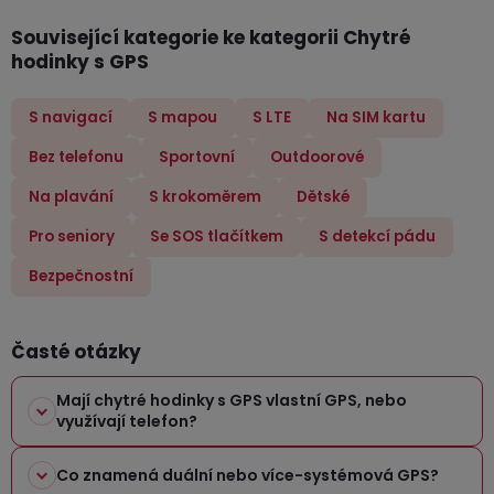
v
Související kategorie ke kategorii Chytré
l
hodinky s GPS
á
d
a
S navigací
S mapou
S LTE
Na SIM kartu
c
Bez telefonu
Sportovní
Outdoorové
í
p
Na plavání
S krokoměrem
Dětské
r
Pro seniory
Se SOS tlačítkem
S detekcí pádu
v
k
Bezpečnostní
y
v
Časté otázky
ý
p
Mají chytré hodinky s GPS vlastní GPS, nebo
i
využívají telefon?
s
u
Co znamená duální nebo více-systémová GPS?