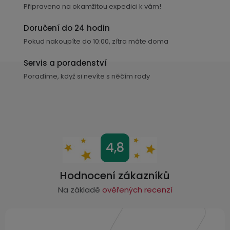
Připraveno na okamžitou expedici k vám!
Doručení do 24 hodin
Pokud nakoupíte do 10:00, zítra máte doma
Servis a poradenství
Poradíme, když si nevíte s něčím rady
Z
4,8
á
p
Hodnocení zákazníků
a
Na základě
ověřených recenzí
t
í