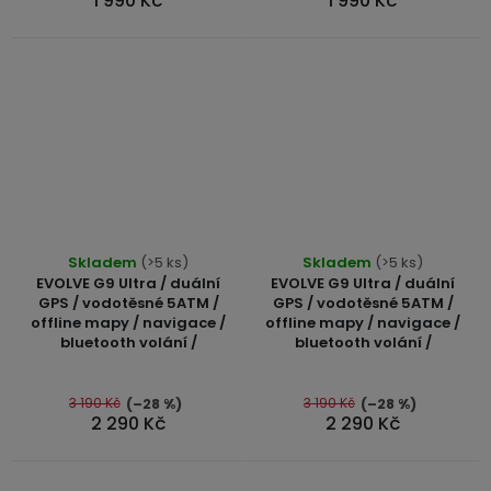
1 990 Kč
1 990 Kč
hvězdiček.
hvězdiček.
Průměrné
Průměrné
Skladem
(>5 ks)
Skladem
(>5 ks)
hodnocení
hodnocení
EVOLVE G9 Ultra / duální
EVOLVE G9 Ultra / duální
produktu
produktu
GPS / vodotěsné 5ATM /
GPS / vodotěsné 5ATM /
offline mapy / navigace /
offline mapy / navigace /
je
je
bluetooth volání /
bluetooth volání /
5,0
5,0
z
z
5
5
3 190 Kč
3 190 Kč
(–28 %)
(–28 %)
2 290 Kč
2 290 Kč
hvězdiček.
hvězdiček.