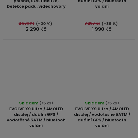
poloha, SOS tlačítko,
duální GPS / bluetooth
je
je
Detekce pádu, videohovory
volání
5,0
4,8
z
z
5
5
2 890 Kč
3 290 Kč
(–20 %)
(–39 %)
2 290 Kč
1 990 Kč
hvězdiček.
hvězdiček.
Průměrné
Průměrné
Skladem
(>5 ks)
Skladem
(>5 ks)
hodnocení
hodnocení
EVOLVE X9 Ultra / AMOLED
EVOLVE X9 Ultra / AMOLED
produktu
produktu
displej / duální GPS /
displej / vodotěsné 5ATM /
vodotěsné 5ATM / bluetooh
duální GPS / bluetooth
je
je
volání
volání
5,0
4,9
z
z