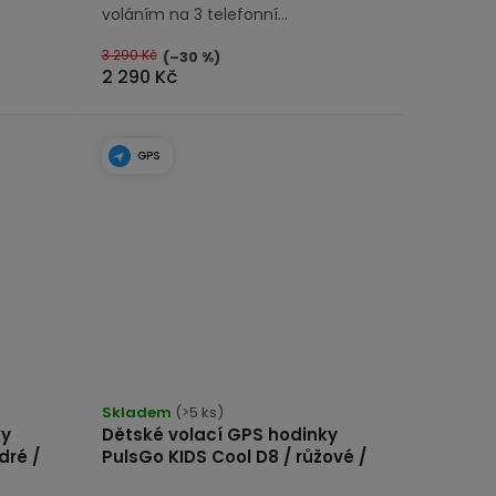
voláním na 3 telefonní...
3 290 Kč
(–30 %)
2 290 Kč
GPS
Skladem
(>5 ks)
ky
Dětské volací GPS hodinky
dré /
PulsGo KIDS Cool D8 / růžové /