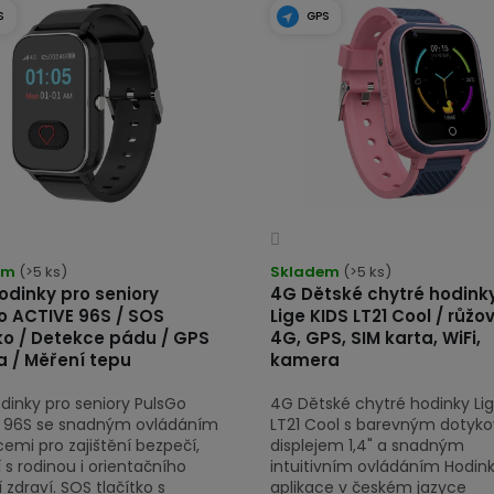
S
GPS
Průměrné
rné
hodnocení
cení
em
(>5 ks)
Skladem
(>5 ks)
produktu
odinky pro seniory
4G Dětské chytré hodinky
tu
o ACTIVE 96S / SOS
Lige KIDS LT21 Cool / růžo
je
ko / Detekce pádu / GPS
4G, GPS, SIM karta, WiFi,
4,0
a / Měření tepu
kamera
z
5
dinky pro seniory PulsGo
4G Dětské chytré hodinky Lig
hvězdiček.
 96S se snadným ovládáním
LT21 Cool s barevným dotyk
ček.
emi pro zajištění bezpečí,
displejem 1,4" a snadným
 s rodinou i orientačního
intuitivním ovládáním Hodink
zdraví. SOS tlačítko s
aplikace v českém jazyce