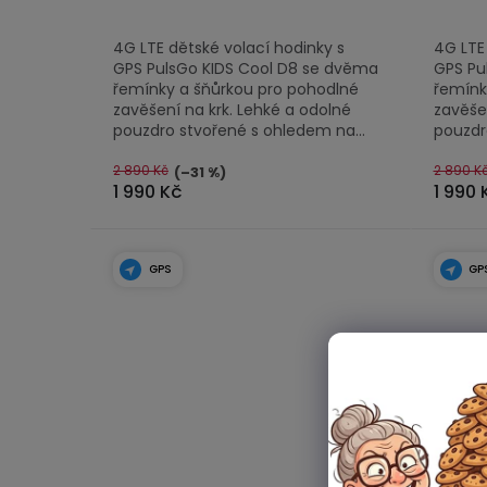
4G LTE dětské volací hodinky s
4G LTE
GPS PulsGo KIDS Cool D8 se dvěma
GPS Pu
řemínky a šňůrkou pro pohodlné
řemínk
zavěšení na krk. Lehké a odolné
zavěšen
pouzdro stvořené s ohledem na...
pouzdr
2 890 Kč
2 890 K
(–31 %)
1 990 Kč
1 990 
GPS
GP