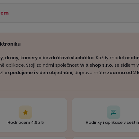
tkem
ektroniku
ky, drony, kamery a bezdrátová sluchátka
. Každý model
osobn
ě aplikace. Stojí za námi společnost
WiX shop s.r.o.
se sídlem v
oží
expedujeme i v den objednání
, dopravu máte
zdarma od 2 
Hodnocení 4,9 z 5
Hodinky i aplikace v češti