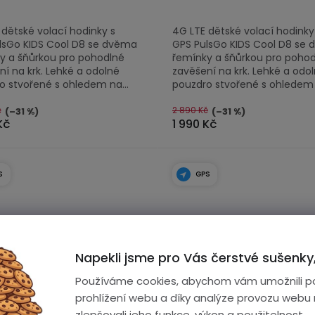
 dětské volací hodinky s
4G LTE dětské volací hodinky
lsGo KIDS Cool D8 se dvěma
GPS PulsGo KIDS Cool D8 se
y a šňůrkou pro pohodlné
řemínky a šňůrkou pro poho
í na krk. Lehké a odolné
zavěšení na krk. Lehké a odo
o stvořené s ohledem na...
pouzdro stvořené s ohledem n
č
2 890 Kč
(–31 %)
(–31 %)
Kč
1 990 Kč
S
GPS
Napekli jsme pro Vás čerstvé sušenky,
Používáme cookies, abychom vám umožnili p
prohlížení webu a díky analýze provozu webu
zlepšovali jeho funkce, výkon a použitelnost