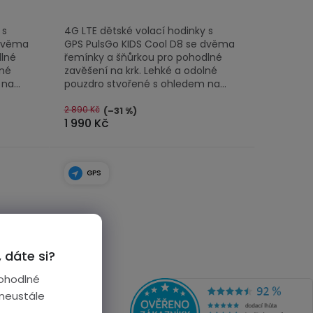
 s
4G LTE dětské volací hodinky s
 dvěma
GPS PulsGo KIDS Cool D8 se dvěma
dlné
řemínky a šňůrkou pro pohodlné
lné
zavěšení na krk. Lehké a odolné
a...
pouzdro stvořené s ohledem na...
2 890 Kč
(–31 %)
1 990 Kč
GPS
 dáte si?
ohodlné
 neustále
Průměrné