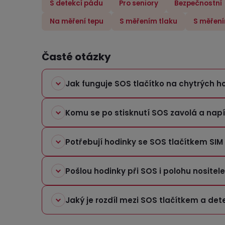
S detekcí pádu
Pro seniory
Bezpečnostní
Na měření tepu
S měřením tlaku
S měřen
Časté otázky
Jak funguje SOS tlačítko na chytrých 
Komu se po stisknutí SOS zavolá a nap
Potřebují hodinky se SOS tlačítkem SIM
Pošlou hodinky při SOS i polohu nositel
Jaký je rozdíl mezi SOS tlačítkem a de