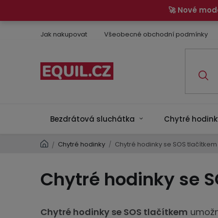
Přejít
🚀 Nové mod
na
obsah
Jak nakupovat
Všeobecné obchodní podmínky
Bezdrátová sluchátka
Chytré hodink
Domů
Chytré hodinky
/
Chytré hodinky se SOS tlačítkem
/
Chytré hodinky se S
Chytré hodinky se SOS tlačítkem
umožní