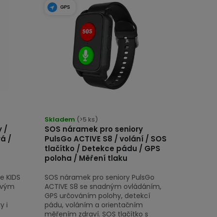
GPS
Skladem
(>5 ks)
 /
SOS náramek pro seniory
vá /
PulsGo ACTIVE S8 / volání / SOS
tlačítko / Detekce pádu / GPS
poloha / Měření tlaku
e KIDS
SOS náramek pro seniory PulsGo
ovým
ACTIVE S8 se snadným ovládáním,
GPS určováním polohy, detekcí
y i
pádu, voláním a orientačním
měřením zdraví. SOS tlačítko s