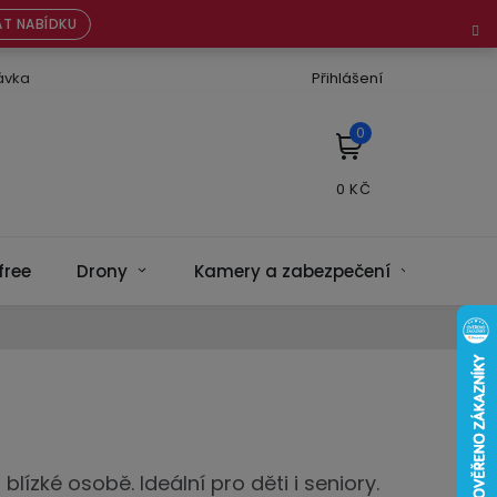
T NABÍDKU
ávka
Přihlášení
NÁKUPNÍ
KOŠÍK
free
Drony
Kamery a zabezpečení
Bate
ízké osobě. Ideální pro děti i seniory.