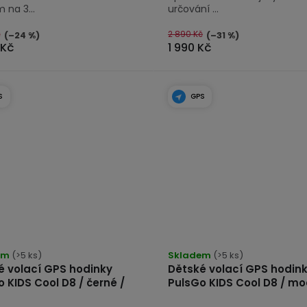
 na 3...
určování ...
č
2 890 Kč
(–24 %)
(–31 %)
 Kč
1 990 Kč
S
GPS
em
(>5 ks)
Skladem
(>5 ks)
é volací GPS hodinky
Dětské volací GPS hodin
 KIDS Cool D8 / černé /
PulsGo KIDS Cool D8 / mo