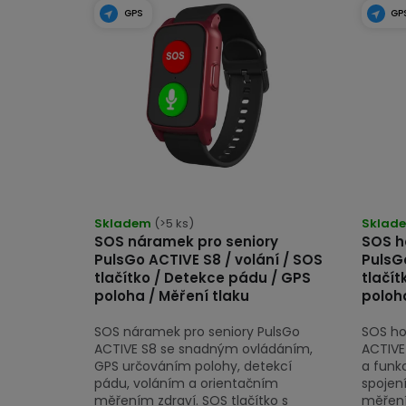
t
ý
GPS
GP
ů
p
i
s
p
r
o
Průmě
Skladem
(>5 ks)
hodno
Sklad
d
SOS náramek pro seniory
SOS h
produk
u
PulsGo ACTIVE S8 / volání / SOS
PulsG
je
tlačítko / Detekce pádu / GPS
tlačít
k
5,0
poloha / Měření tlaku
poloh
z
t
SOS náramek pro seniory PulsGo
SOS ho
5
ů
ACTIVE S8 se snadným ovládáním,
ACTIVE
hvězdi
GPS určováním polohy, detekcí
a funkc
pádu, voláním a orientačním
spojení
měřením zdraví. SOS tlačítko s
měření 