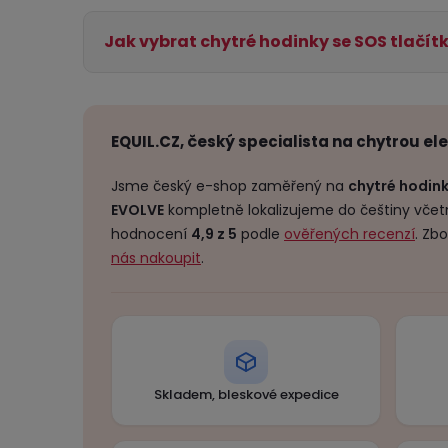
Jak vybrat chytré hodinky se SOS tlačí
EQUIL.CZ, český specialista na chytrou el
Jsme český e-shop zaměřený na
chytré hodin
EVOLVE
kompletně lokalizujeme do češtiny včetn
hodnocení
4,9 z 5
podle
ověřených recenzí
. Zb
nás nakoupit
.
Skladem, bleskové expedice