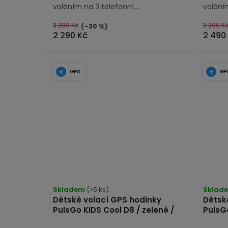
voláním na 3 telefonní...
voláním
3 290 Kč
3 290 K
(–30 %)
2 290 Kč
2 490
GPS
GP
Skladem
(>5 ks)
Sklad
Dětské volací GPS hodinky
Dětsk
PulsGo KIDS Cool D8 / zelené /
PulsGo