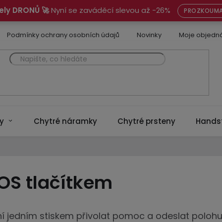
ely DRONŮ 🚀
Nyní se zaváděcí slevou až -26%
PROZKOUMA
Podmínky ochrany osobních údajů
Novinky
Moje objedn
y
Chytré náramky
Chytré prsteny
Hands
OS tlačítkem
 jedním stiskem přivolat pomoc a odeslat polohu bl