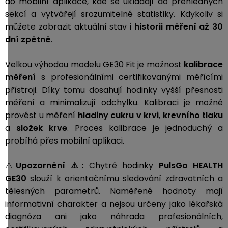
do mobilní aplikace, kde se ukládají do přehledných
sekcí a vytvářejí srozumitelné statistiky. Kdykoliv si
můžete zobrazit aktuální stav i
historii měření až 30
dní zpětně
.
Velkou výhodou modelu GE30 Fit je možnost
kalibrace
měření
s profesionálními certifikovanými měřícími
přístroji. Díky tomu dosahují hodinky vyšší přesnosti
měření a minimalizují odchylku. Kalibraci je možné
provést u měření
hladiny cukru v krvi
,
krevního tlaku
a
složek krve
. Proces kalibrace je jednoduchý a
probíhá přes mobilní aplikaci.
⚠️
Upozornění ⚠️:
Chytré hodinky
PulsGo HEALTH
GE30
slouží k orientačnímu sledování zdravotních a
tělesných parametrů. Naměřené hodnoty mají
informativní charakter a nejsou určeny jako lékařská
diagnóza ani jako náhrada profesionálních,