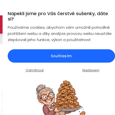
Přejít
Hl
na
Napekli jsme pro Vás čerstvé sušenky, dáte
obsah
si?
🚀 Nové modely DRONŮ 🚀
Nyní se zaváděcí slevou až
Bezdrátová
Používáme cookies, abychom vám umožnili pohodlné
sluchátka
-26%
PROZKOUMAT NABÍDKU
prohlížení webu a díky analýze provozu webu neustále
Chytré hodinky
zlepšovali jeho funkce, výkon a použitelnost
True
Chytré
Wireless
hodinky
PulsGo HEALTH GE30 Fit / EKG /
Souhlasím
Krevní tlak / Teplota / Cukr v krvi /
Pecky
Dámské
Chytré
Složky krve / Hovory
náramky
Odmítnout
Nastavení
Špunty
Pánské
Průměrné
Podrobnosti hodnocení
Neohodnoceno
Chytré
hodnocení
prsteny
Do
Dětské
produktu
uší
je
Cukr v
Handsfree
0,0
krvi
Pro
z
Ear
Seniory
Hook
Drony
5