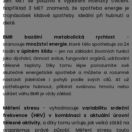
žen. MET se používá k vyjádření intenzity cvičení.
Například 3 MET znamená, že spotřeba energie je
trojnásobek klidové spotřeby. Ideální při hubnutí a
dietě.
BMR bazální metabolická rychlost
-
stanovuje
množství energie
, které tělo spotřebuje za 24
hodin
v úplném klidu
– jen na základní životních funkcí
jako dýchání, činnost srdce, fungování orgánů, udržování
tělesné teploty. Díky tomu lépe porozumíte své
skutečné energetické spotřebě a můžete si rozumně
nastavit jídelníček i pohyb podle svých cílů. Ať už
potřebujete hubnout, přibírat svalovou hmotu nebo
udržet váhu BMR je vždy základ.
Měření stresu
- vyhodnocuje
variabilitu srdeční
frekvence (HRV) v kombinaci s aktuální úrovní
tělesné aktivity
, a díky tomu určuje, jak velká zátěž na
organismus právě působí. Měření stresu touto