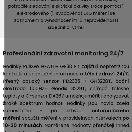
pokročilé sledování elektrické aktivity srdce pomocí 1
elektrodového (1-svodového) EKG měření se
záznamem a vyhodnocením 13 nepravidelností
srdečního rytmu.
Profesionální zdravotní monitoring 24/7
Hodinky PulsGo HEATLH GE30 Fit zajišťují nepřetržitou
kontrolu a orientační informace o
tělo i zdraví
24/7.
Přesný optický senzor
PD2325 + GH3228T, boční
elektroda 500HZ- Goodix 3228T, snímač tělesné
teploty a G-senzor DA267 umožňují měřit i analyzovat
široké spektrum hodnot. Hodinky jsou navíc zcela
samostatné - při aktivaci
automatického
měření
spouští měření v pravidelných intervalech
po
10-30 minutách
. Naměřené hodnoty přenášejí ihned