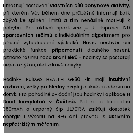
umožňují nastavení
vlastních cílů pohybové aktivity
,
při kterém Vás během dne průběžně informují kolik
zbývá ke splnění limitů a tím nenásilně motivují k
pohybu. Pro aktivní sportovce je k dispozici
120
sportovních režimů
s individuálním algoritmem pro
přesné vyhodnocení výsledků. Navíc nechybí ani
praktické funkce
připomenutí
dlouhého sezení,
pitného režimu
nebo
braní léků
– hodinky se postarají
nejen o výkon, ale i zdravé návyky.
Hodinky PulsGo HEALTH GE30 Fit mají
intuitivní
rozhraní, velký přehledný displej
a skvělou odezvu na
dotyk. Pro pohodlné ovládání jsou hodinky i aplikace H
Band
kompletně v Češtině.
Baterie s kapacitou
380mAh a úsporný čip JL7013A zajišťují dostatek
energie i výkonu na
3-6 dní
provozu s
aktivním
nepřetržitým měřením
.