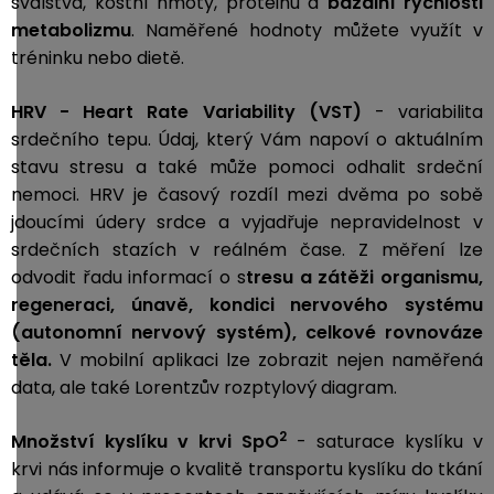
svalstva, kostní hmoty, proteinu a
bazální rychlosti
metabolizmu
. Naměřené hodnoty můžete využít v
tréninku nebo dietě.
HRV - Heart Rate Variability (VST)
- variabilita
srdečního tepu. Údaj, který Vám napoví o aktuálním
stavu stresu a také může pomoci odhalit srdeční
nemoci. HRV je časový rozdíl mezi dvěma po sobě
jdoucími údery srdce a vyjadřuje nepravidelnost v
srdečních stazích v reálném čase. Z měření lze
odvodit řadu informací o s
tresu a zátěži organismu,
r
egeneraci, ú
navě, k
ondici nervového systému
(autonomní nervový systém), c
elkové rovnováze
těla.
V mobilní aplikaci lze zobrazit nejen naměřená
data, ale také Lorentzův rozptylový diagram.
2
Množství kyslíku v krvi SpO
-
saturace kyslíku v
krvi nás informuje o kvalitě transportu kyslíku do tkání