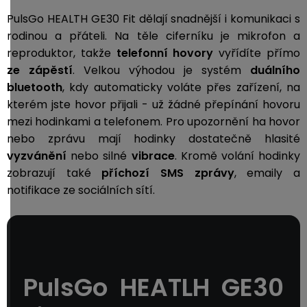
PulsGo HEALTH GE30 Fit dělají snadnější i komunikaci s
rodinou a přáteli. Na těle ciferníku je mikrofon a
reproduktor, takže
telefonní hovory
vyřídíte přímo
ze zápěstí
. Velkou výhodou je systém
duálního
bluetooth
, kdy automaticky voláte přes zařízení, na
kterém jste hovor přijali - už žádné přepínání hovoru
mezi hodinkami a telefonem. Pro upozornění ha hovor
nebo zprávu mají hodinky dostatečně hlasité
vyzvánění
nebo silné
vibrace
. Kromě volání hodinky
zobrazují také
příchozí
SMS zprávy
, emaily a
notifikace ze sociálních sítí.
PulsGo HEATLH GE30