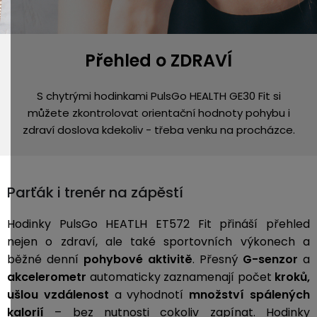
Přehled o ZDRAVÍ
S chytrými hodinkami PulsGo HEALTH GE30 Fit si
můžete zkontrolovat orientační hodnoty pohybu i
zdraví doslova kdekoliv - třeba venku na procházce.
Parťák i trenér na zápěstí
Hodinky PulsGo HEATLH ET572 Fit přináší přehled
nejen o zdraví, ale také sportovních výkonech a
běžné denní
pohybové aktivitě
. Přesný
G-senzor
a
akcelerometr
automaticky zaznamenají počet
kroků,
ušlou vzdálenost
a vyhodnotí
množství spálených
kalorií
– bez nutnosti cokoliv zapínat. Hodinky