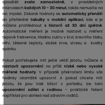
spouštět
zcela samostatně,
v pravidelných
intervalech
každých 10 - 30 minut
, takže nemusíte na
nic myslet. Získané hodnoty se
automaticky přenáší
do přehledné
tabulky v mobilní aplikaci
, kde si je
můžete prohlédnout
s historií až 30 dní zpětně
.
Automatické měření je možné nastavit u měření
tepové frekvence, hladinu cukru v krvi, krevního tlaku,
HRV, tělesné teploty, složek krve, stresu a kvality
spánku.
Pokud potřebujete mít ještě větší jistotu, můžete si
nastavit
upozornění
na příliš
nízké nebo vysoké
měřené hodnoty
. V případě překročení limitu vás
hodinky okamžitě upozorní. A pokud chcete mít
jistotu, že jsou Vaši blízcí v pořádku, lze tato
upozornění sdílet s rodinou
– praktické řešení
například pro dohled nad zdravím rodičů.