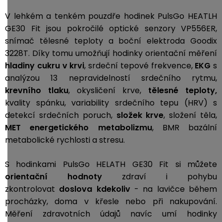
V lehkém a tenkém pouzdře hodinek PulsGo HEATLH
GE30 Fit jsou pokročilé optické senzory VP556ER
,
snímač tělesné teploty a boční elektroda Goodix
3228T. Díky tomu umožňují hodinky orientační
měření
hladiny cukru v krvi
, srdeční tepové frekvence,
EKG
s
analýzou 13 nepravidelností srdečního rytmu,
krevního tlaku
, okysličení krve,
tělesné teploty,
kvality spánku, variability srdečního tepu (HRV) s
detekcí srdečních poruch,
složek krve
,
složení těla,
MET
energetického metabolizmu
, BMR bazální
metabolické rychlosti a stresu.
S hodinkami PulsGo HELATH GE30 Fit si můžete
orientační hodnoty
zdraví i pohybu
zkontrolovat
doslova kdekoliv
- na lavičce během
procházky, doma v křesle nebo při nakupování.
Měření zdravotních údajů navíc umí hodinky