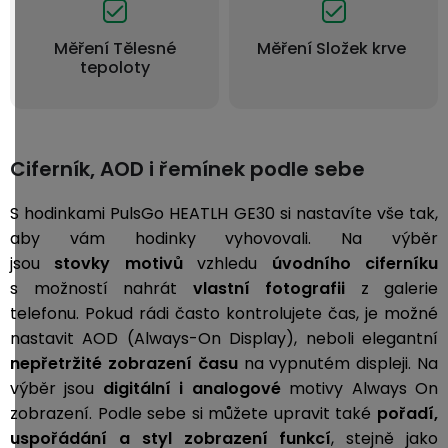
Měření Tělesné
Měření Složek krve
tepoloty
Ciferník, AOD i řemínek podle sebe
S hodinkami PulsGo HEATLH GE30 si nastavíte vše tak,
aby vám hodinky vyhovovali. Na výběr
jsou
stovky motivů
vzhledu
úvodního ciferníku
s možností nahrát
vlastní fotografii
z galerie
telefonu. Pokud rádi často kontrolujete čas, je možné
nastavit AOD (Always-On Display), neboli
elegantní
nepřetržité zobrazení času
na vypnutém displeji. Na
výběr jsou
digitální i analogové
motivy Always On
zobrazení.
Podle sebe si můžete upravit také
pořadí,
uspořádání a styl zobrazení funkcí
, stejně jako