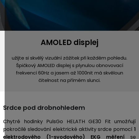
AMOLED displej
užijte si skvělý vizuální zážitek při každém pohledu.
Špičkový AMOLED displej s plynulou obnovovací
frekvencí 60Hz a jasem až 1000nit má skvěloun
čitelnost na přímém slunci.
Srdce pod drobnohledem
Chytré hodinky PulsGo HELATH GE30 Fit umožňují
pokročilé sledování elektrické aktivity srdce pomocí
1
elektrodového (1-svodového) EKG měření
se