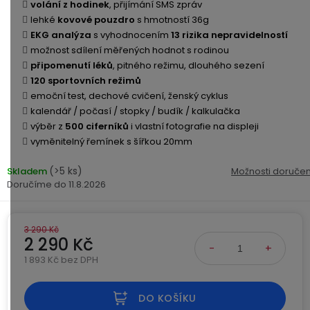
Kamerové
volání z hodinek
, přijímání SMS zpráv
displejem
Sada
systémy
Paměti
Příslušenství
lehké
kovové pouzdro
s hmotností 36g
se
a
EKG analýza
s vyhodnocením
13 rizika nepravidelností
2
úložiště
možnost sdílení měřených hodnot s rodinou
Příslušenství
bateriemi
připomenutí léků
, pitného režimu, dlouhého sezení
ke
120 sportovních režimů
kamerám
Paměťové
Napájecí
emoční test, dechové cvičení, ženský cyklus
Sada
karty
kabely
kalendář / počasí / stopky / budík / kalkulačka
se
výběr z
3
500 ciferníků
i vlastní fotografie na displeji
Externí
USB-
Esenciální
bateriemi
vyměnitelný řemínek s šířkou 20mm
SSD
A
oleje
disky
/
(>5 ks)
Skladem
Možnosti doručen
Náhradní
USB-
11.8.2026
Doplňkové
díly
C
služby
a
příslušenství
3 290 Kč
USB-
Značky
2 290 Kč
A
/
1 893 Kč bez DPH
Měrná cena:
mini
ANRAN
USB
DO KOŠÍKU