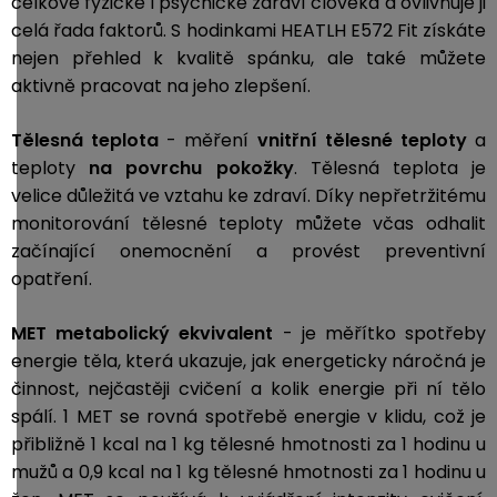
celkové fyzické i psychické zdraví člověka a ovlivňuje ji
celá řada faktorů. S hodinkami HEATLH E572 Fit získáte
nejen přehled k kvalitě spánku, ale také můžete
aktivně pracovat na jeho zlepšení.
Tělesná teplota
- měření
vnitřní tělesné teploty
a
teploty
na povrchu pokožky
. Tělesná teplota je
velice důležitá ve vztahu ke zdraví. Díky nepřetržitému
monitorování tělesné teploty můžete včas odhalit
začínající onemocnění a provést preventivní
opatření.
MET
metabolický ekvivalent
- je měřítko spotřeby
energie těla, která ukazuje, jak energeticky náročná je
činnost, nejčastěji cvičení a kolik energie při ní tělo
spálí. 1 MET se rovná spotřebě energie v klidu, což je
přibližně 1 kcal na 1 kg tělesné hmotnosti za 1 hodinu u
mužů a 0,9 kcal na 1 kg tělesné hmotnosti za 1 hodinu u