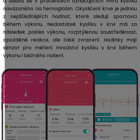
a udává se v procentech označujících míru kyslíku
navázaného na hemoglobin.
Okysličení krve je jednou
z nejdůležitějších hodnot, které sledují sportovci
během výkonu. Nedostatek kyslíku v krvi má za
následek pokles výkonu, rozptýlenou soustředěnost,
opožděné reakce, ale také zvracení. Hodinky
mají
senzor pro měření množství kyslíku v krvi během
výkonu i běžného nošení.