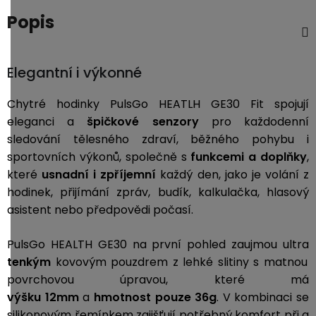
3,5mm
Popis
JACK
Redukce
Elegantní i výkonné
Chytré hodinky PulsGo HEATLH GE30 Fit spojují
eleganci a
špičkové senzory
pro každodenní
sledování tělesného zdraví, běžného pohybu i
sportovních výkonů, společně s
funkcemi a doplňky
,
které
usnadní i zpříjemní
každý den, jako je volání z
hodinek, přijímání zpráv, budík, kalkulačka, hlasový
asistent nebo předpovědi počasí.
PulsGo HEALTH GE30 na první pohled zaujmou ultra
tenkým
kovovým pouzdrem z lehké slitiny s matnou
povrchovou úpravou, které má
výšku
12mm
a
hmotnost pouze 36g
. V kombinaci se
silikonovým řemínkem zajišťují potřebný komfort při a