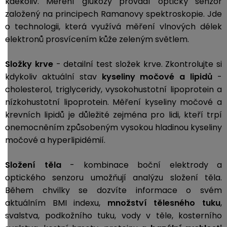
kdekoliv. Měření glukózy provádí optický senzor
založený na principech Ramanovy spektroskopie. Jde
o technologii, která využívá měření vlnových délek
elektronů prosvícením kůže zeleným světlem.
Složky krve
- d
etailní test složek krve. Zkontrolujte si
kdykoliv aktuální stav
kyseliny močové a
lipidů
-
cholesterol, triglyceridy, vysokohustotní lipoprotein a
nízkohustotní lipoprotein. Měření kyseliny močové a
krevních lipidů je důležité zejména pro lidi, kteří trpí
onemocněním způsobeným vysokou hladinou kyseliny
močové a hyperlipidémií.
Složení těla
- kombinace boční elektrody a
optického senzoru umožňují analýzu složení těla.
Během chvilky se dozvíte informace o svém
aktuálním BMI indexu,
množství tělesného tuku
,
svalstva, podkožního tuku, vody v těle, kosterního