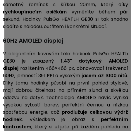
samotný řemínek s šířkou 20mm, který díky
rychloupínacím osičkám
vyměníte během pár
sekund. Hodinky PulsGo HEATLH GE30 si tak snadno
sladíte s náladou, outfitem i konkrétní situací.
60Hz AMOLED displej
V elegantním kovovém těle hodinek PulsGo HEALTh
GE30 je zasazený
1,43" dotykový AMOLED
displej
rozlišením 466×466 px, obnovovací frekvencí
60Hz, jemností 391 PPI a vysokým
jasem až 1000 nitů
.
Díky tomu hodinky působí na první pohled stylově,
mají dobrou čitelnost na přímém slunci a skvělou
odezvu na dotyk. Technologie AMOLED navíc vyniká
vysokou sytostí barev, perfektní černou a nízkou
spotřebou energie, což
prodlužuje celkovou výdrž
hodinek
. Výsledkem je obraz s
perfektním
kontrastem
, který si užijete při každém pohledu na