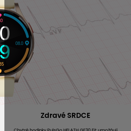
Zdravé SRDCE
Chytré hodinky PulsGo HELATH GE30 Fit umožňují