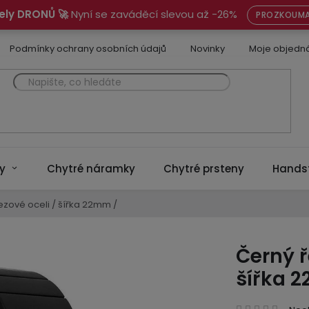
ely DRONŮ 🚀
Nyní se zaváděcí slevou až -26%
PROZKOUMA
Podmínky ochrany osobních údajů
Novinky
Moje objedn
y
Chytré náramky
Chytré prsteny
Hands
zové oceli / šířka 22mm /
Černý ř
šířka 
Prům