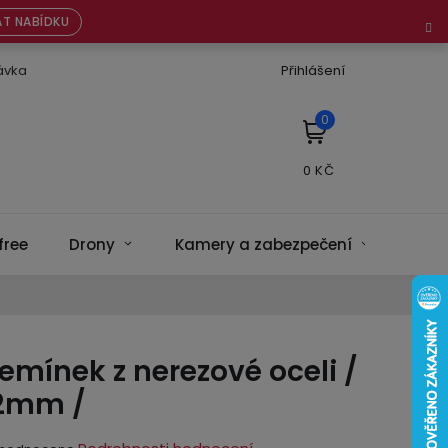
T NABÍDKU
ávka
Přihlášení
NÁKUPNÍ
KOŠÍK
free
Drony
Kamery a zabezpečení
Bate
emínek z nerezové oceli /
22mm /
ěrné