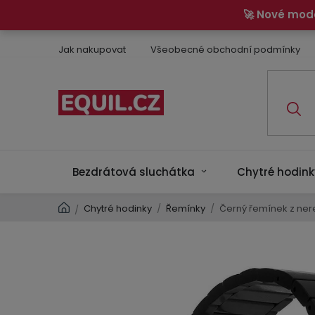
Přejít
🚀 Nové mod
na
obsah
Jak nakupovat
Všeobecné obchodní podmínky
Bezdrátová sluchátka
Chytré hodink
Domů
Chytré hodinky
/
Řemínky
/
Černý řemínek z nere
/