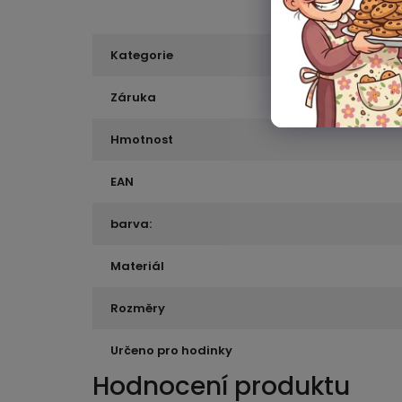
Kategorie
Záruka
Hmotnost
EAN
barva:
Materiál
Rozměry
Určeno pro hodinky
Hodnocení produktu