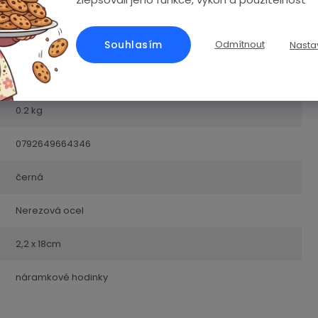
Řemínky
Souhlasím
Odmítnout
Nasta
2 roky
0.2 kg
0792649664346
černá
Nerezová ocel
2,2 x 18cm
náramkové hodinky