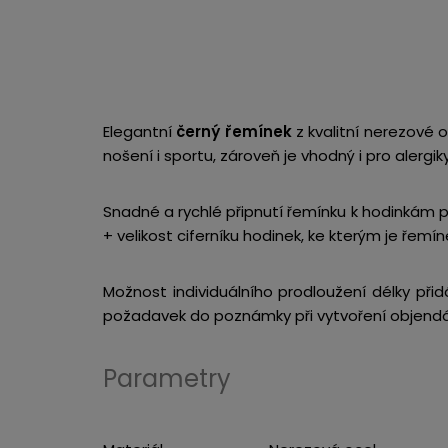
Elegantní
černý řemínek
z kvalitní nerezové o
nošení i sportu, zároveň je vhodný i pro alergiky
Snadné a rychlé připnutí řemínku k hodinkám p
+ velikost ciferníku hodinek, ke kterým je řemí
Možnost individuálního prodloužení délky při
požadavek do poznámky při vytvoření objend
Parametry