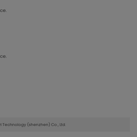
ce.
ce.
l Technology (shenzhen) Co., Ltd.