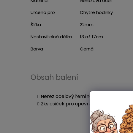
Materiál
Nerezová ocel
Určeno pro
Chytré hodinky
Šířka
22mm
Nastavitelná délka
13 až 17cm
Barva
Černá
Obsah balení
Nerez ocelový řemínek
2ks osiček pro upevnění