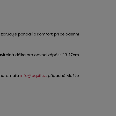
ý zaručuje pohodlí a komfort při celodenní
tavitelná délka pro obvod zápěstí 13-17cm
e na emailu
info@equil.cz,
případně vložte