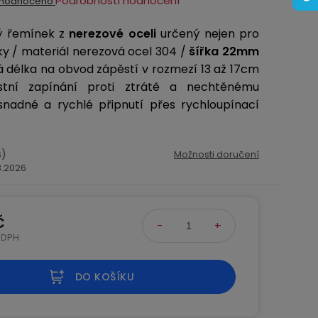
Podrobnosti hodnocení
hodnoceno
ocení
ný řemínek z
nerezové oceli
určený nejen pro
ktu
ky / materiál nerezová ocel 304 /
šířka 22mm
á délka na obvod zápěstí v rozmezí 13 až 17cm
tní zapínání proti ztrátě a nechtěnému
snadné a rychlé připnutí přes rychloupínací
iček.
s)
Možnosti doručení
.8.2026
č
 DPH
na:
DO KOŠÍKU