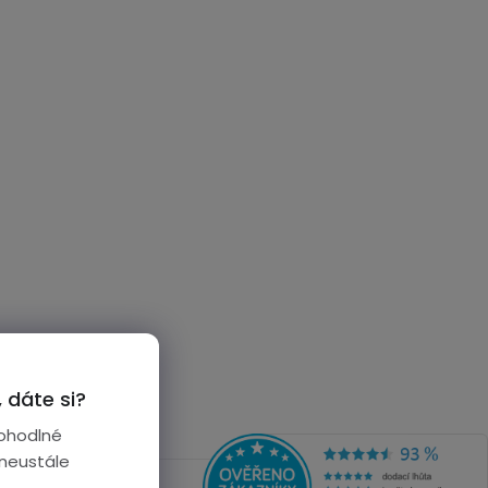
 dáte si?
ohodlné
 neustále