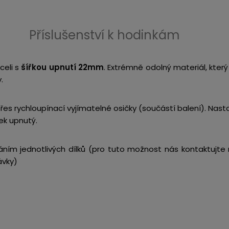
Příslušenství k hodinkám
celi s
šířkou upnutí 22mm
. Extrémně odolný materiál, kter
.
řes rychloupínací vyjímatelné osičky (součástí balení). Nas
nek upnutý.
dáním jednotlivých dílků (pro tuto možnost nás kontaktujt
ávky)