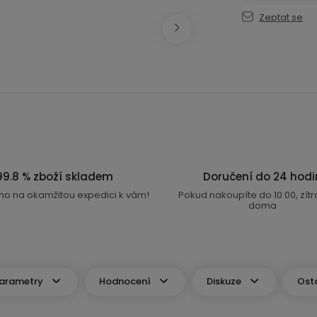
Zeptat se
99.8 % zboží skladem
Doručení do 24 hodi
no na okamžitou expedici k vám!
Pokud nakoupíte do 10:00, zít
doma
arametry
Hodnocení
Diskuze
Ost