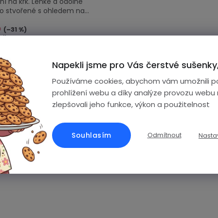
í na krk. Lehké a odolné
o stvořené s ohledem na...
č
(–31 %)
Kč
Napekli jsme pro Vás čerstvé sušenky,
O
Používáme cookies, abychom vám umožnili p
v
prohlížení webu a díky analýze provozu webu
zlepšovali jeho funkce, výkon a použitelnost
l
á
d
Souhlasím
Odmítnout
Nasta
a
99.8 % zboží skladem
Doručení do 24 hodi
c
no na okamžitou expedici k vám!
Pokud nakoupíte do 10:00, zít
doma
í
p
r
v