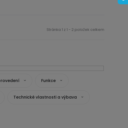
Stránka
1
z
1
-
2
položek celkem
provedení
Funkce
Technické vlastnosti a výbava