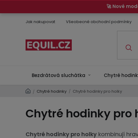
Přejít
🚀 Nové mod
na
obsah
Jak nakupovat
Všeobecné obchodní podmínky
Bezdrátová sluchátka
Chytré hodink
Domů
Chytré hodinky
/
Chytré hodinky pro holky
/
Chytré hodinky pro 
Chytré hodinky pro holky
kombinují hrav