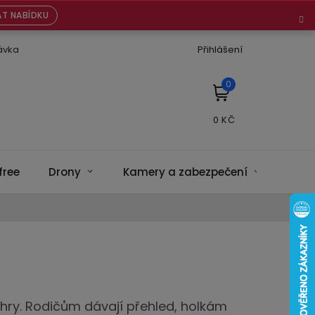
T NABÍDKU
ávka
Přihlášení
NÁKUPNÍ
KOŠÍK
free
Drony
Kamery a zabezpečení
Bate
 hry. Rodičům dávají přehled, holkám