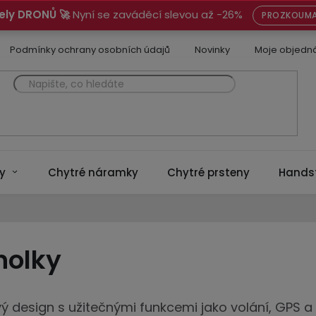
ely DRONŮ 🚀
Nyní se zaváděcí slevou až -26%
PROZKOUMA
Podmínky ochrany osobních údajů
Novinky
Moje objedn
y
Chytré náramky
Chytré prsteny
Hands
holky
ý design s užitečnými funkcemi jako volání, GPS a