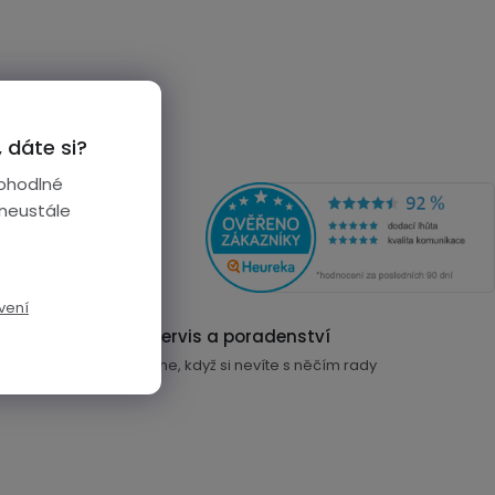
 dáte si?
ohodlné
 neustále
vení
n
Servis a poradenství
ra máte
Poradíme, když si nevíte s něčím rady