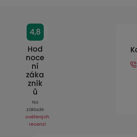
Z
4,8
á
p
Hod
K
a
noce
ní
t
záka
í
zník
ů
Na
základě
ověřených
recenzí