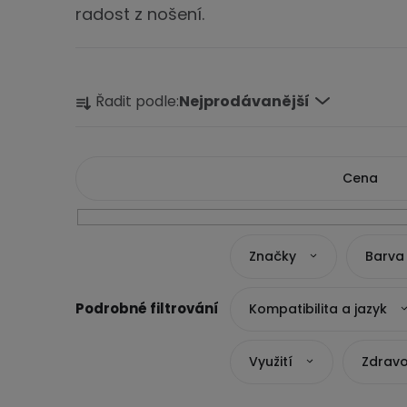
radost z nošení.
Ř
Řadit podle:
Nejprodávanější
a
z
e
Cena
n
í
1990
Kč
1991
Kč
Značky
Barva
p
r
Kompatibilita a jazyk
o
d
Využití
Zdravo
u