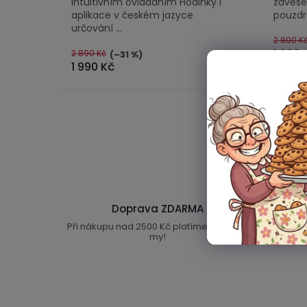
intuitivním ovládáním Hodinky i
zavěšen
aplikace v českém jazyce
pouzdr
určování ...
2 890 K
1 990 
2 890 Kč
(–31 %)
1 990 Kč
Doprava ZDARMA
Při nákupu nad 2500 Kč platíme dopravu
Připrave
my!