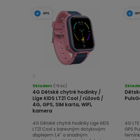
k
V
t
ý
GPS
GP
ů
p
i
s
p
r
Průměrné
o
hodnocení
Skladem
(>5 ks)
Sklad
d
produktu
4G Dětské chytré hodinky /
Dětsk
u
Lige KIDS LT21 Cool / růžová /
PulsGo
je
4G, GPS, SIM karta, WiFi,
4,0
k
kamera
z
t
5
4G Dětské chytré hodinky Lige KIDS
4G LTE
ů
hvězdiček.
LT21 Cool s barevným dotykovým
GPS Pu
displejem 1,4" a snadným
řemínk