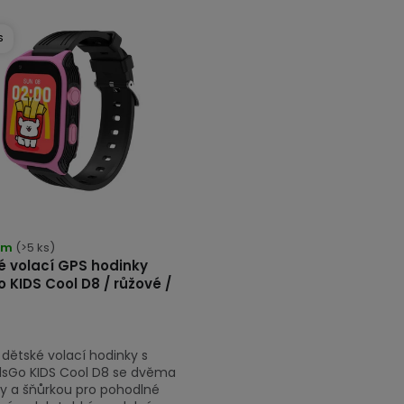
S
em
(>5 ks)
é volací GPS hodinky
 KIDS Cool D8 / růžové /
 dětské volací hodinky s
lsGo KIDS Cool D8 se dvěma
y a šňůrkou pro pohodlné