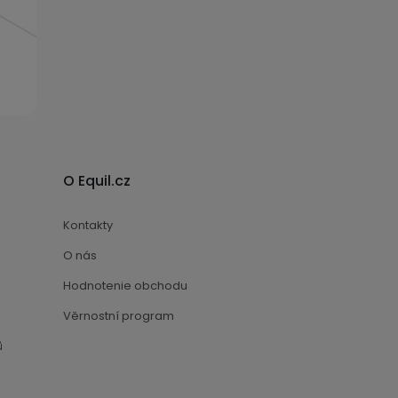
O Equil.cz
Kontakty
O nás
Hodnotenie obchodu
Věrnostní program
ů