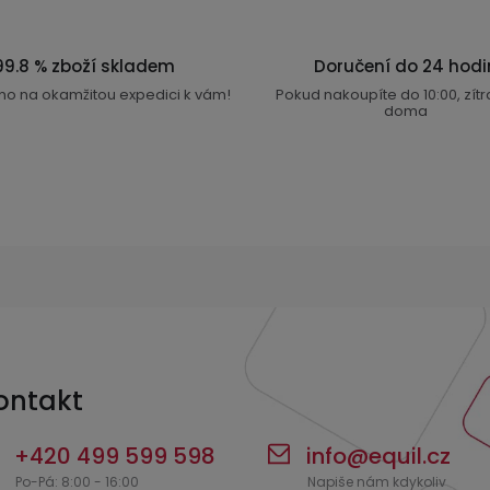
á
d
a
99.8 % zboží skladem
Doručení do 24 hodi
c
no na okamžitou expedici k vám!
Pokud nakoupíte do 10:00, zít
doma
í
p
r
v
k
y
v
ý
p
ontakt
i
s
+420 499 599 598
info
@
equil.cz
u