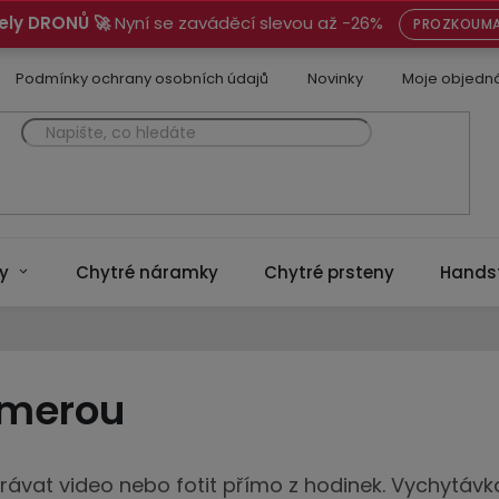
ely DRONŮ 🚀
Nyní se zaváděcí slevou až -26%
PROZKOUMA
Podmínky ochrany osobních údajů
Novinky
Moje objedn
y
Chytré náramky
Chytré prsteny
Hands
amerou
ávat video nebo fotit přímo z hodinek. Vychytávk