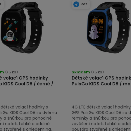
S
GPS
em
(>5 ks)
Skladem
(>5 ks)
é volací GPS hodinky
Dětské volací GPS hodin
 KIDS Cool D8 / černé /
PulsGo KIDS Cool D8 / mo
 dětské volací hodinky s
4G LTE dětské volací hodinky
lsGo KIDS Cool D8 se dvěma
GPS PulsGo KIDS Cool D8 se
y a šňůrkou pro pohodlné
řemínky a šňůrkou pro poho
í na krk. Lehké a odolné
zavěšení na krk. Lehké a odo
o stvořené s ohledem na...
pouzdro stvořené s ohledem n