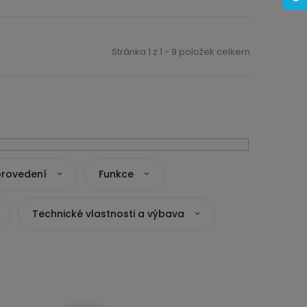
Stránka
1
z
1
-
9
položek celkem
provedení
Funkce
Technické vlastnosti a výbava