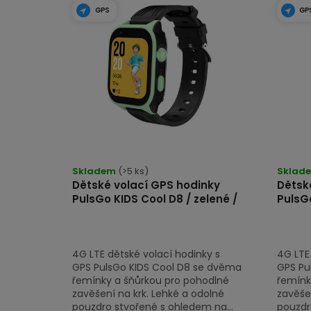
t
ý
GPS
GP
ů
p
i
s
p
r
o
Skladem
(>5 ks)
Sklad
d
Dětské volací GPS hodinky
Dětsk
u
PulsGo KIDS Cool D8 / zelené /
PulsGo
k
t
4G LTE dětské volací hodinky s
4G LTE
ů
GPS PulsGo KIDS Cool D8 se dvěma
GPS Pu
řemínky a šňůrkou pro pohodlné
řemínk
zavěšení na krk. Lehké a odolné
zavěšen
pouzdro stvořené s ohledem na...
pouzdr