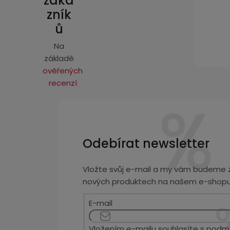
záka
í
zník
ů
Na
základě
ověřených
recenzí
Odebírat newsletter
Vložte svůj e-mail a my vám budeme z
nových produktech na našem e-shopu
E-mail
Vložením e-mailu souhlasíte s
podmí