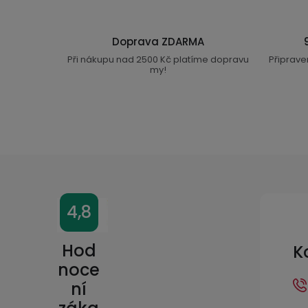
Doprava ZDARMA
Při nákupu nad 2500 Kč platíme dopravu
Připrave
my!
Z
4,8
á
p
Hod
K
a
noce
ní
t