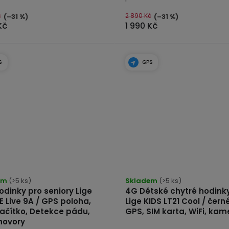
č
2 890 Kč
(–31 %)
(–31 %)
Kč
1 990 Kč
S
GPS
rné
Průměrné
cení
em
(>5 ks)
hodnocení
Skladem
(>5 ks)
dinky pro seniory Lige
4G Dětské chytré hodinky
tu
produktu
 Live 9A / GPS poloha,
Lige KIDS LT21 Cool / čern
je
lačítko, Detekce pádu,
GPS, SIM karta, WiFi, kam
5,0
hovory