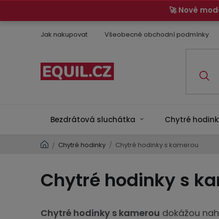
Přejít
🚀 Nové mod
na
obsah
Jak nakupovat
Všeobecné obchodní podmínky
Bezdrátová sluchátka
Chytré hodink
Domů
Chytré hodinky
/
Chytré hodinky s kamerou
/
Chytré hodinky s k
Chytré hodinky s kamerou
dokážou nahr