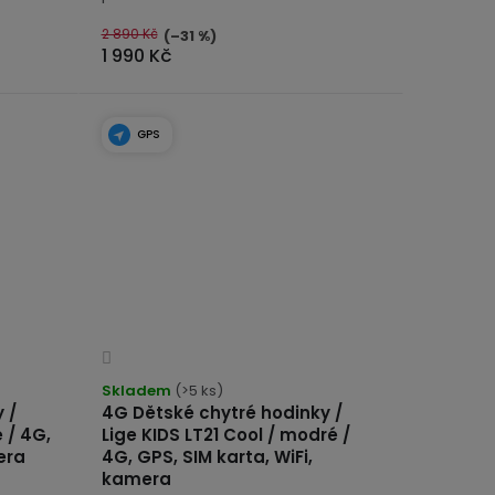
2 890 Kč
(–31 %)
1 990 Kč
GPS
Průměrné
hodnocení
Skladem
(>5 ks)
produktu
 /
4G Dětské chytré hodinky /
é / 4G,
Lige KIDS LT21 Cool / modré /
je
era
4G, GPS, SIM karta, WiFi,
3,7
kamera
z