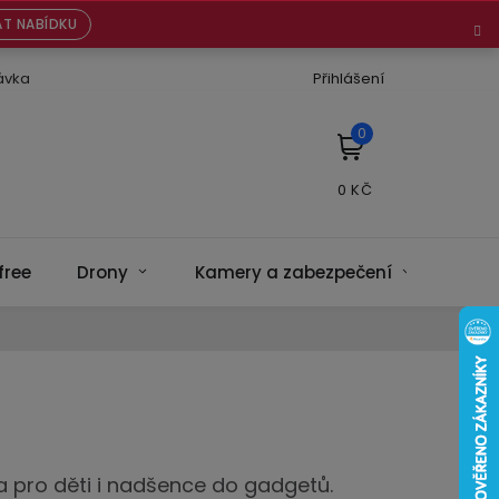
T NABÍDKU
ávka
Přihlášení
NÁKUPNÍ
KOŠÍK
free
Drony
Kamery a zabezpečení
Bate
a pro děti i nadšence do gadgetů.