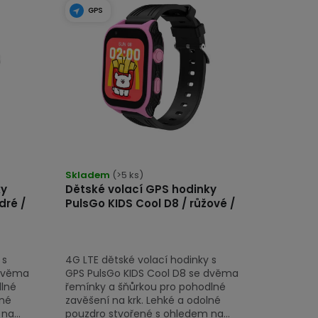
GPS
Skladem
(>5 ks)
ky
Dětské volací GPS hodinky
dré /
PulsGo KIDS Cool D8 / růžové /
 s
4G LTE dětské volací hodinky s
 dvěma
GPS PulsGo KIDS Cool D8 se dvěma
dlné
řemínky a šňůrkou pro pohodlné
lné
zavěšení na krk. Lehké a odolné
a...
pouzdro stvořené s ohledem na...