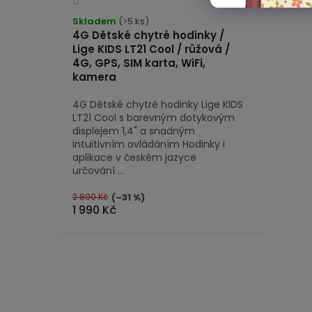
hodnocení
Skladem
(>5 ks)
produktu
4G Dětské chytré hodinky /
Lige KIDS LT21 Cool / růžová /
je
4G, GPS, SIM karta, WiFi,
4,0
kamera
z
5
4G Dětské chytré hodinky Lige KIDS
hvězdiček.
LT21 Cool s barevným dotykovým
displejem 1,4" a snadným
intuitivním ovládáním Hodinky i
aplikace v českém jazyce
určování ...
2 890 Kč
(–31 %)
1 990 Kč