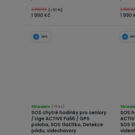
2 890 Kč
2 890 K
(–31 %)
1 990 Kč
1 990 
GPS
GP
Průměrné
Průmě
hodnocení
Skladem
(>5 ks)
hodno
Sklad
SOS chytré hodinky pro seniory
SOS ho
produktu
produk
/ Lige ACTIVE Fa56 / GPS
ACTIVE
je
je
poloha, SOS tlačítko, Detekce
SOS t
4,7
5,0
pádu, videohovory
video