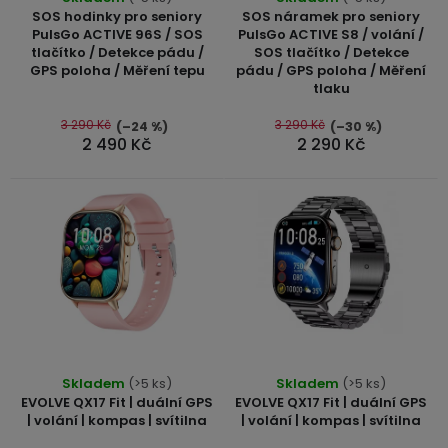
r
Kamerové
hodnocení
displejem
SOS hodinky pro seniory
SOS náramek pro seniory
Sada
systémy
Paměti
Příslušenství
o
produktu
PulsGo ACTIVE 96S / SOS
PulsGo ACTIVE S8 / volání /
se
a
tlačítko / Detekce pádu /
SOS tlačítko / Detekce
je
d
2
úložiště
GPS poloha / Měření tepu
pádu / GPS poloha / Měření
5,0
Příslušenství
bateriemi
tlaku
u
ke
z
kamerám
Paměťové
Napájecí
5
3 290 Kč
3 290 Kč
(–24 %)
(–30 %)
k
Sada
karty
kabely
2 490 Kč
2 290 Kč
hvězdiček.
t
se
3
ů
Externí
USB-
Esenciální
bateriemi
SSD
A
oleje
disky
/
Náhradní
USB-
Doplňkové
díly
C
služby
a
příslušenství
USB-
Značky
A
/
Skladem
(>5 ks)
Skladem
(>5 ks)
mini
ANRAN
EVOLVE QX17 Fit | duální GPS
EVOLVE QX17 Fit | duální GPS
USB
| volání | kompas | svítilna
| volání | kompas | svítilna