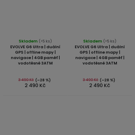
Průměrné
Skladem
(>5 ks)
Skladem
(>5 ks)
hodnocení
EVOLVE G6 Ultra | duální
EVOLVE G6 Ultra | duální
produktu
GPS | offline mapy |
GPS | offline mapy |
navigace | 4GB paměť |
navigace | 4GB paměť |
je
vodotěsné 3ATM
vodotěsné 3ATM
5,0
z
5
3 490 Kč
3 490 Kč
(–28 %)
(–28 %)
2 490 Kč
2 490 Kč
hvězdiček.