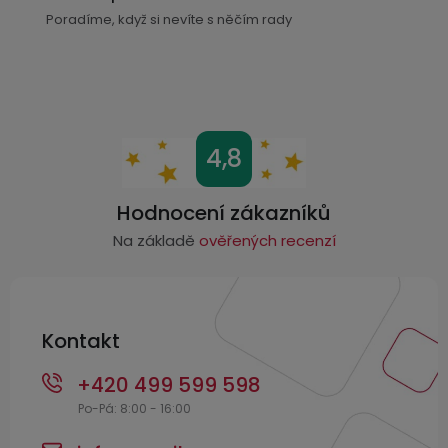
y
Poradíme, když si nevíte s něčím rady
v
ý
p
i
s
Z
4,8
u
á
p
Hodnocení zákazníků
a
Na základě
ověřených recenzí
t
í
Kontakt
+420 499 599 598