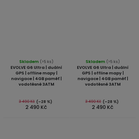
Průměrné
Průměrné
Skladem
(>5 ks)
Skladem
(>5 ks)
hodnocení
hodnocení
EVOLVE G6 Ultra | duální
EVOLVE G6 Ultra | duální
produktu
produktu
GPS | offline mapy |
GPS | offline mapy |
navigace | 4GB paměť |
navigace | 4GB paměť |
je
je
vodotěsné 3ATM
vodotěsné 3ATM
5,0
5,0
z
z
5
5
3 490 Kč
3 490 Kč
(–28 %)
(–28 %)
2 490 Kč
2 490 Kč
hvězdiček.
hvězdiček.