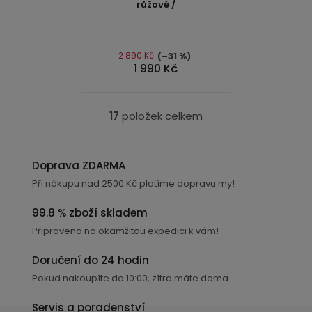
růžové /
2 890 Kč
(–31 %)
1 990 Kč
17
položek celkem
O
v
l
Doprava ZDARMA
á
Při nákupu nad 2500 Kč platíme dopravu my!
d
a
99.8 % zboží skladem
c
Připraveno na okamžitou expedici k vám!
í
p
Doručení do 24 hodin
r
Pokud nakoupíte do 10:00, zítra máte doma
v
k
Servis a poradenství