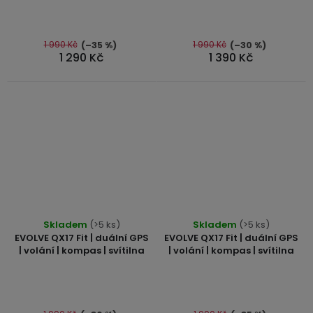
USB-
A
1 990 Kč
1 990 Kč
/
(–35 %)
(–30 %)
1 290 Kč
1 390 Kč
Lightning
Nabíjecí
adaptéry
USB-
C
/
USB-
C
Skladem
(>5 ks)
Skladem
(>5 ks)
EVOLVE QX17 Fit | duální GPS
EVOLVE QX17 Fit | duální GPS
USB-
| volání | kompas | svítilna
| volání | kompas | svítilna
C
/
Lightning