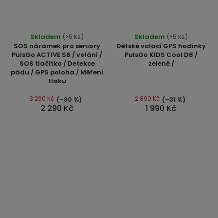
Skladem
(>5 ks)
Skladem
(>5 ks)
SOS náramek pro seniory
Dětské volací GPS hodinky
PulsGo ACTIVE S8 / volání /
PulsGo KIDS Cool D8 /
SOS tlačítko / Detekce
zelené /
pádu / GPS poloha / Měření
tlaku
3 290 Kč
2 890 Kč
(–30 %)
(–31 %)
2 290 Kč
1 990 Kč