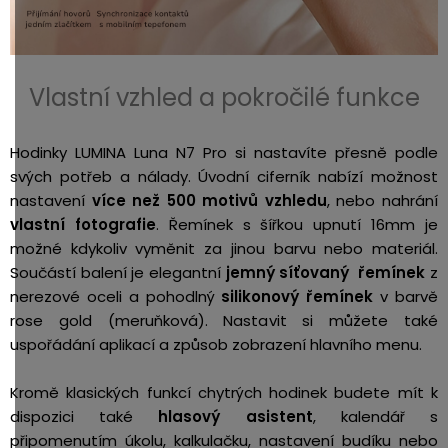
Vlastní vzhled a pokročilé funkce
Hodinky LUMINA Luna N7 Pro si nastavíte přesně podle
svých potřeb a nálady. Úvodní ciferník nabízí možnost
nastavení
více než 500 motivů vzhledu
, nebo nahrání
vlastní fotografie
. Řemínek s šířkou upnutí 16mm je
možné kdykoliv vyměnit za jinou barvu nebo materiál.
Součástí balení je elegantní
jemný síťovaný řemínek
z
nerezové oceli a pohodlný
silikonový řemínek
v barvě
rose gold (meruňková). Nastavit si můžete také
uspořádání aplikací a způsob zobrazení hlavního menu.
Kromě klasických funkcí chytrých hodinek budete mít k
dispozici také
hlasový asistent
, kalendář s
připomenutím úkolu, kalkulačku, nastavení budíku nebo