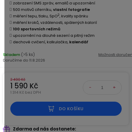
Kamerové
zobrazení SMS zpráv, emailů a upozornění
displejem
Sada
systémy
Paměti
Příslušenství
500 motivů ciferníku,
vlastní fotografie
se
a
2
měření tepu, tlaku, SpO
, kvality spánku
2
úložiště
měření kroků, vzdálenosti, spálených kalorií
Příslušenství
bateriemi
100 sportovních režimů
ke
kamerám
Paměťové
Napájecí
upozornění na dlouhé sezení a pitný režim
Sada
karty
kabely
dechové cvičení, kalkulačka,
kalendář
se
3
(>5 ks)
Skladem
Možnosti doručen
Externí
USB-
Esenciální
bateriemi
11.8.2026
SSD
A
oleje
disky
/
Náhradní
USB-
Doplňkové
2 490 Kč
díly
C
1 590 Kč
služby
a
1 314 Kč bez DPH
příslušenství
USB-
Měrná cena:
Značky
A
DO KOŠÍKU
/
mini
ANRAN
USB
Zdarma od nás dostanete