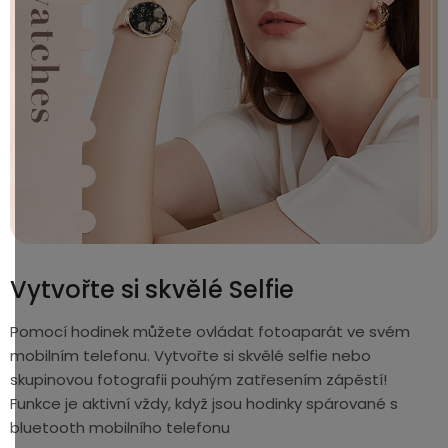
Vytvořte si skvělé Selfie
Pomocí hodinek můžete ovládat fotoaparát ve svém
mobilním telefonu. Vytvořte si skvělé selfie nebo
skupinovou fotografii pouhým zatřesením zápěstí!
Funkce je aktivní vždy, když jsou hodinky spárované s
bluetooth mobilního telefonu