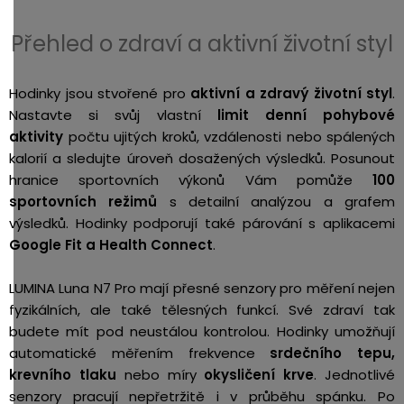
Přehled o zdraví a aktivní životní styl
Hodinky jsou stvořené pro
aktivní a zdravý životní styl
.
Nastavte si svůj vlastní
limit denní pohybové
aktivity
počtu ujitých kroků, vzdálenosti nebo spálených
kalorií a sledujte úroveň dosažených výsledků. Posunout
hranice sportovních výkonů Vám pomůže
100
sportovních režimů
s detailní analýzou a grafem
výsledků. Hodinky podporují také párování s aplikacemi
Google Fit a Health Connect
.
LUMINA Luna N7 Pro mají přesné senzory pro měření nejen
fyzikálních, ale také tělesných funkcí. Své zdraví tak
budete mít pod neustálou kontrolou. Hodinky umožňují
automatické měřením frekvence
srdečního tepu,
krevního tlaku
nebo míry
okysličení krve
. Jednotlivé
senzory pracují nepřetržitě i v průběhu spánku. Po