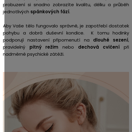
probuzení si snadno zobrazíte kvalitu, délku a průběh
jednotlivých
spánkových fází
.
Aby Vaše tělo fungovalo správně, je zapotřebí dostatek
pohybu a dobrá duševní kondice. K tomu hodinky
podporují nastavení připomenutí na
dlouhé sezení
,
pravidelný
pitný režim
nebo
dechová cvičení
při
nadměrné psychické zátěži.