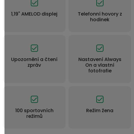
1,19" AMELOD displej
Telefonní hovory z
hodinek
Upozornění a čtení
Nastavení Always
zpráv
On a vlastní
fotofrafie
100 sportovních
Režim žena
režimů