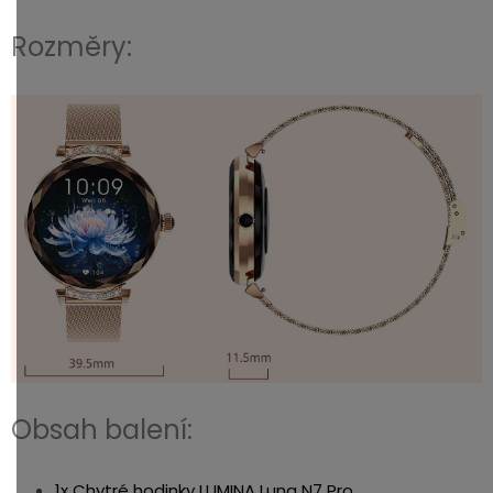
Rozměry:
Obsah balení:
1x Chytré hodinky LUMINA Luna N7 Pro