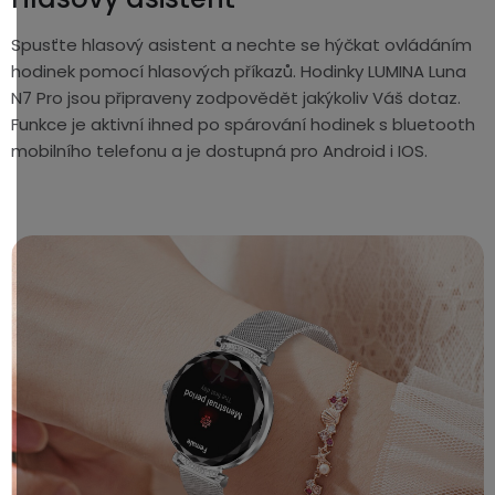
Spusťte hlasový asistent a nechte se hýčkat ovládáním
hodinek pomocí hlasových příkazů. Hodinky LUMINA Luna
N7 Pro jsou připraveny zodpovědět jakýkoliv Váš dotaz.
Funkce je aktivní ihned po spárování hodinek s bluetooth
mobilního telefonu a je dostupná pro Android i IOS.