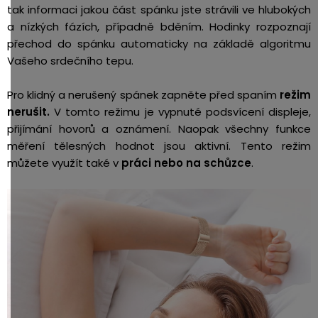
tak informaci jakou část spánku jste strávili ve hlubokých
a nízkých fázích, případně bděním. Hodinky rozpoznají
přechod do spánku automaticky na základě algoritmu
Vašeho srdečního tepu.
Pro klidný a nerušený spánek zapněte před spaním
režim
nerušit.
V tomto režimu je vypnuté podsvícení displeje,
přijímání hovorů a oznámení. Naopak všechny funkce
měření tělesných hodnot jsou aktivní. Tento režim
můžete využít také v
práci nebo na schůzce
.