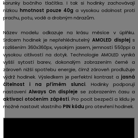
korunky bočního tlačítka. I tak si hodinky zachovávají
nízkou
hmotnost pouze 40g
a vysokou odolnost proti
prachu, potu, vodě a drobným nárazům.
Název modelu odkazuje na krásu měsíce v úplňku.
Srdcem hodinek je nepřehlédnutelný
AMOLED displej
s
rozlišením 360x360px, vysokým jasem, jemností 550ppi a
vysokou citlivostí na dotyk. Technologie AMOLED vyniká
vyšší sytostí barev, dokonalým zobrazením černé a
zároveň nižší spotřebu energie, čímž zároveň prodlužuje
výdrž hodinek. Výsledkem je perfektní kontrast a
jasná
čitelnost i na přímém slunci
. Hodinky podporují
nastavení
Always On displeje
se zobrazením času a
aktivaci otočením zápěstí
. Pro pocit bezpečí a klidu je
možné nastavit vlastního
PIN kódu
pro otevření hodinek.