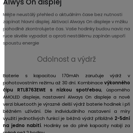
Alwys On displej
Mějte neustálý přehled o aktuálním čase bez nutnosti
zapínat hlavní displej. Aktivací Always On displeje v mžiku
pohodlně zkontrolujete čas. Vaše hodinky budou navíc na
ruce skvěle vypadat a oproti nestálému zapínán uspoří
spoustu energie
Odolnost a výdrž
Baterie s kapacitou 170mAh zaručuje výdrž v
pohotovostním režimu až 30 dní. Kombinace
výkonného
čipu
RTL8763EWE s nízkou spotřebou
, úsporného
AMOLED displeje, nastavení Always On displeje a nové
verzi bluetooth je výrazně delší výdrž baterie hodinek i při
běžném užívání. Dle individuálního nastavení a míry
využití jednotlivých funkcí je běžná výdrž přibližně
2-5dní
na jedno nabití
. Hodinky se do plné kapacity nabijí za
méně než 2 hodiny.