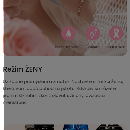
Režim ŽENY
Už žádné přemýšlení a zmatek. Nastavte si funkci Žena,
která Vám dodá pohodlí a jistotu. Kdykoliv si můžete
jedním kliknutím zkontrolovat své dny, ovulaci a
menstruaci