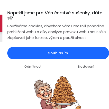
Přejít
Hl
na
Napekli jsme pro Vás čerstvé sušenky, dáte
obsah
si?
🚀 Nové modely DRONŮ 🚀
Nyní se zaváděcí slevou až
Bezdrátová
Používáme cookies, abychom vám umožnili pohodlné
sluchátka
-26%
PROZKOUMAT NABÍDKU
prohlížení webu a díky analýze provozu webu neustále
Chytré hodinky
zlepšovali jeho funkce, výkon a použitelnost
True
Chytré
Wireless
hodinky
LUMINA N7 Pro / AMOLED displej /
Souhlasím
Volání / zlaté
Pecky
Dámské
Chytré
náramky
Průměrné
Podrobnosti hodnocení
5 hodnocení
Odmítnout
Nastavení
Špunty
Pánské
hodnocení
Chytré
produktu
prsteny
je
Do
Dětské
5,0
uší
Handsfree
z
Pro
5
Ear
Seniory
hvězdiček.
Hook
Drony