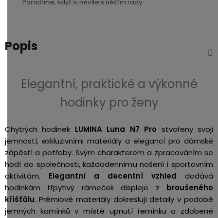
Poradíme, když si nevíte s něčím rady
3,5mm
JACK
Popis
Redukce
Elegantní, praktické a výkonné
hodinky pro ženy
Chytrých hodinek
LUMINA Luna N7 Pro
stvořeny
svoji
jemností, exkluzivními materiály a elegancí pro dámské
zápěstí a potřeby. Svým charakterem a zpracováním se
hodí do společnosti, každodennímu nošení i sportovním
aktivitám.
Elegantní a decentní vzhled
dodává
hodinkám třpytivý rámeček displeje z
broušeného
křišťálu
. Prémiové materiály dokreslují detaily v podobě
jemných kamínků v místě upnutí řemínku a zdobené