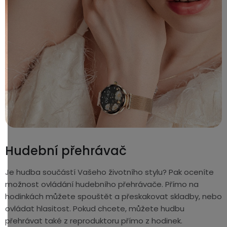
Hudební přehrávač
Je hudba součástí Vašeho životního stylu? Pak oceníte
možnost ovládání hudebního přehrávače. Přímo na
hodinkách můžete spouštět a přeskakovat skladby, nebo
ovládat hlasitost. Pokud chcete, můžete hudbu
přehrávat také z reproduktoru přímo z hodinek.