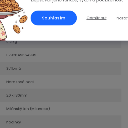
Řemínky
Souhlasím
Odmítnout
Nasta
2 roky
0.2 kg
0792649664995
Stříbrná
Nerezová ocel
20 x 180mm
Milánský tah (Milanese)
hodinky