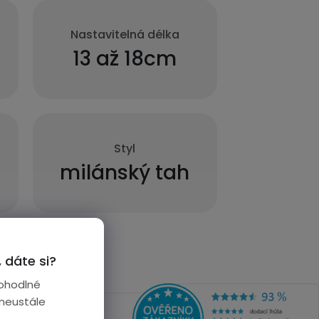
Nastavitelná délka
13 až 18cm
Styl
milánský tah
 dáte si?
ohodlné
 neustále