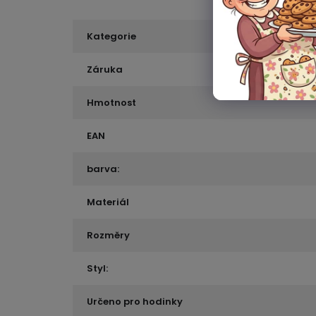
Kategorie
Záruka
Hmotnost
EAN
barva:
Materiál
Rozměry
Styl:
Určeno pro hodinky