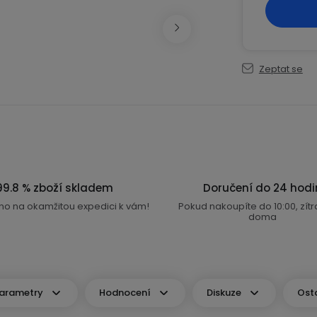
Zeptat se
99.8 % zboží skladem
Doručení do 24 hodi
no na okamžitou expedici k vám!
Pokud nakoupíte do 10:00, zít
doma
arametry
Hodnocení
Diskuze
Ost