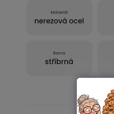
Materiál
nerezová ocel
Barva
stříbrná