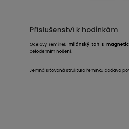
Příslušenství k hodinkám
Ocelový řemínek
milánský tah s magneti
celodenním nošení.
Jemná síťovaná struktura řemínku dodává potř