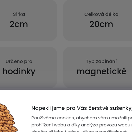
Šířka
Celková délka
2cm
20cm
Určeno pro
Typ zapínání
hodinky
magnetické
Napekli jsme pro Vás čerstvé sušenky,
Používáme cookies, abychom vám umožnili p
prohlížení webu a díky analýze provozu webu
zlepšovali jeho funkce, výkon a použitelnost