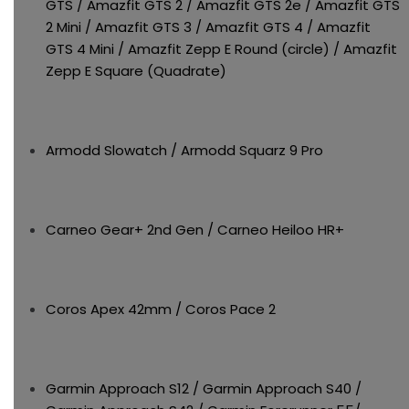
GTS / Amazfit GTS 2 / Amazfit GTS 2e / Amazfit GTS
2 Mini / Amazfit GTS 3 / Amazfit GTS 4 / Amazfit
GTS 4 Mini / Amazfit Zepp E Round (circle) / Amazfit
Zepp E Square (Quadrate)
Armodd Slowatch / Armodd Squarz 9 Pro
Carneo Gear+ 2nd Gen / Carneo Heiloo HR+
Coros Apex 42mm / Coros Pace 2
Garmin Approach S12 / Garmin Approach S40 /