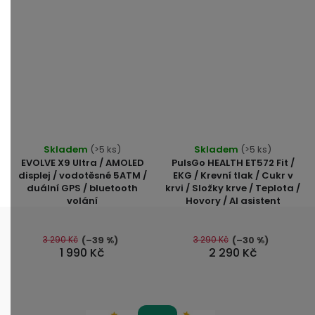
Skladem
(>5 ks)
Skladem
(>5 ks)
EVOLVE X9 Ultra / AMOLED
PulsGo HEALTH ET572 Fit /
displej / vodotěsné 5ATM /
EKG / Krevní tlak / Cukr v
duální GPS / bluetooth
krvi / Složky krve / Teplota /
volání
Hovory / AI asistent
3 290 Kč
3 290 Kč
(–39 %)
(–30 %)
1 990 Kč
2 290 Kč