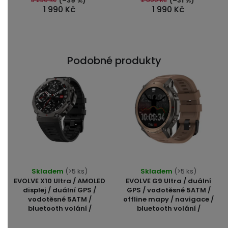
5
(–39 %)
(–31 %)
hvězdiček.
1 990 Kč
1 990 Kč
hvězdiček.
Podobné produkty
Průměrné
Průměrné
Skladem
(>5 ks)
Skladem
(>5 ks)
hodnocení
hodnocení
EVOLVE X10 Ultra / AMOLED
EVOLVE G9 Ultra / duální
produktu
produktu
displej / duální GPS /
GPS / vodotěsné 5ATM /
vodotěsné 5ATM /
offline mapy / navigace /
je
je
bluetooth volání /
bluetooth volání /
4,8
5,0
z
z