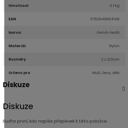
Hmotnost
0.1 kg
EAN
0792649664148
barva:
černá-šedá
Materiál
Nylon
Rozměry
2 x 21,5cm
Určeno pro
Muži, ženy, děti
Diskuze
Diskuze
Buďte první, kdo napíše příspěvek k této položce.