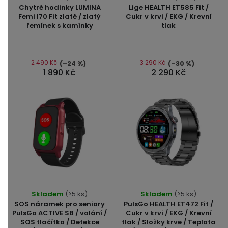
hodnocení
hodnocení
Chytré hodinky LUMINA
Lige HEALTH ET585 Fit /
produktu
produktu
Femi I70 Fit zlaté / zlatý
Cukr v krvi / EKG / Krevní
řemínek s kamínky
tlak
je
je
4,8
4,6
z
z
5
5
2 490 Kč
3 290 Kč
(–24 %)
(–30 %)
1 890 Kč
2 290 Kč
hvězdiček.
hvězdiček.
Průměrné
Skladem
(>5 ks)
Skladem
(>5 ks)
hodnocení
SOS náramek pro seniory
PulsGo HEALTH ET472 Fit /
produktu
PulsGo ACTIVE S8 / volání /
Cukr v krvi / EKG / Krevní
SOS tlačítko / Detekce
tlak / Složky krve / Teplota
je