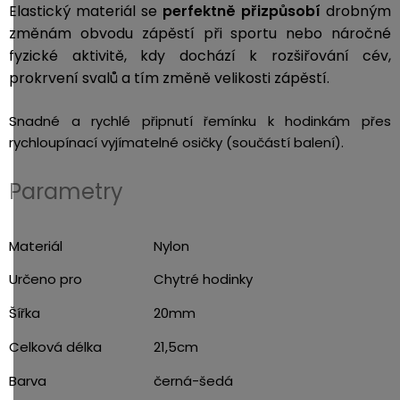
Elastický materiál se
perfektně přizpůsobí
drobným
3,5mm
změnám obvodu zápěstí při sportu nebo náročné
JACK
fyzické aktivitě, kdy dochází k rozšiřování cév,
prokrvení svalů a tím změně velikosti zápěstí.
Redukce
Snadné a rychlé připnutí řemínku k hodinkám přes
rychloupínací vyjímatelné osičky (součástí balení).
Parametry
Materiál
Nylon
Určeno pro
Chytré hodinky
Šířka
20mm
Celková délka
21,5cm
Barva
černá-šedá