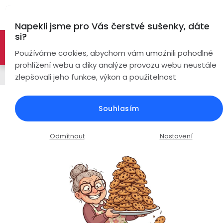
Přejít
Hl
na
Napekli jsme pro Vás čerstvé sušenky, dáte
obsah
si?
🚀 Nové modely DRONŮ 🚀
Nyní se zaváděcí slevou až
Bezdrátová
Používáme cookies, abychom vám umožnili pohodlné
sluchátka
-26%
PROZKOUMAT NABÍDKU
prohlížení webu a díky analýze provozu webu neustále
Řemínky
zlepšovali jeho funkce, výkon a použitelnost
True
Chytré
Wireless
hodinky
Nylonový elastický řemínek s
Souhlasím
šířkou 20mm / černá-šedá /
Pecky
Dámské
Chytré
náramky
Průměrné
Podrobnosti hodnocení
1 hodnocení
Odmítnout
Nastavení
Špunty
Pánské
hodnocení
Chytré
produktu
prsteny
je
Do
Dětské
5,0
uší
Handsfree
z
Pro
5
Ear
Seniory
hvězdiček.
Hook
Drony