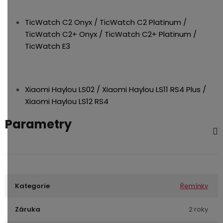
TicWatch C2 Onyx / TicWatch C2 Platinum /
TicWatch C2+ Onyx / TicWatch C2+ Platinum /
TicWatch E3
Xiaomi Haylou LS02 / Xiaomi Haylou LS11 RS4 Plus /
Xiaomi Haylou LS12 RS4
Parametry
Kategorie
Řemínky
Záruka
2 roky