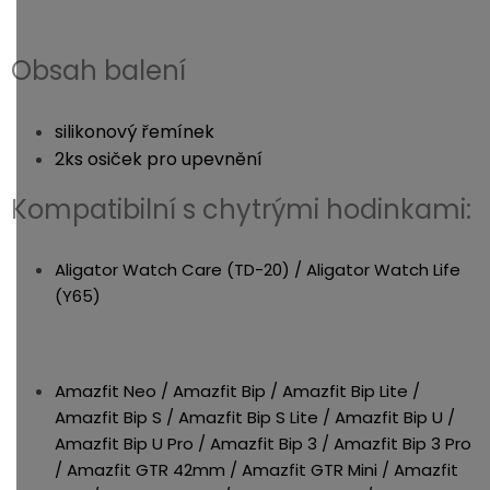
Obsah balení
silikonový řemínek
2ks osiček pro upevnění
Kompatibilní s chytrými hodinkami:
Aligator Watch Care (TD-20) / Aligator Watch Life
(Y65)
Amazfit Neo / Amazfit Bip / Amazfit Bip Lite /
Amazfit Bip S / Amazfit Bip S Lite / Amazfit Bip U /
Amazfit Bip U Pro / Amazfit Bip 3 / Amazfit Bip 3 Pro
/ Amazfit GTR 42mm / Amazfit GTR Mini / Amazfit