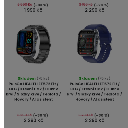
5
5
2 990 Kč
3 190 Kč
(–33 %)
(–28 %)
1 990 Kč
2 290 Kč
hvězdiček.
hvězdiček.
Průměrné
Skladem
(>5 ks)
Skladem
(>5 ks)
hodnocení
PulsGo HEALTH ET572 Fit /
PulsGo HEALTH ET572 Fit /
produktu
EKG / Krevní tlak / Cukr v
EKG / Krevní tlak / Cukr v
krvi / Složky krve / Teplota /
krvi / Složky krve / Teplota /
je
Hovory / AI asistent
Hovory / AI asistent
5,0
z
5
3 290 Kč
3 290 Kč
(–30 %)
(–30 %)
2 290 Kč
2 290 Kč
hvězdiček.