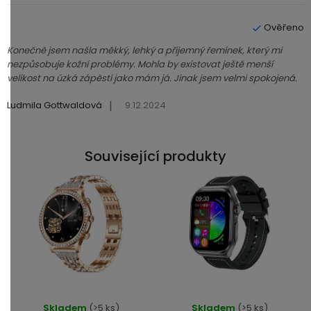
ý
p
Hodnocení produktu je 5 z 5 hvězdiček.
i
s
Konečně jsem našla měkký, lehký a příjemný řemínek, který mi
h
nezpůsobuje kožní problémy. Mohla by existovat ještě menší
velikost na úzká zápěstí jako mám já. Jinak jsem velmi spokojená.
o
d
|
Ludmila Gottwaldová
9.12.2024
n
o
c
Související produkty
e
n
í
Průměrné
Průměrné
Skladem
(>5 ks)
Skladem
(>5 ks)