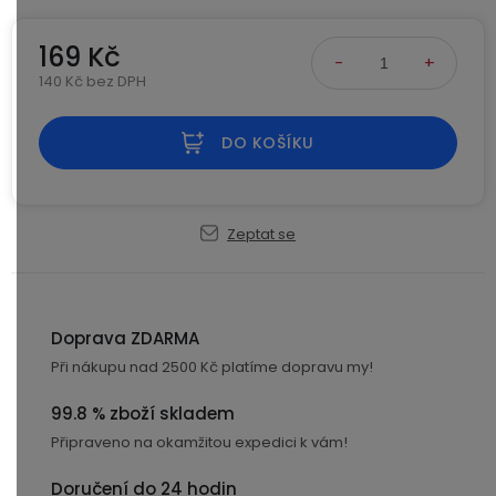
Kamerové
displejem
Sada
systémy
Paměti
Příslušenství
169 Kč
se
a
2
úložiště
140 Kč bez DPH
Příslušenství
bateriemi
Měrná cena:
ke
kamerám
Paměťové
Napájecí
DO KOŠÍKU
Sada
karty
kabely
se
3
Externí
USB-
Esenciální
bateriemi
Zeptat se
SSD
A
oleje
disky
/
Náhradní
USB-
Doplňkové
díly
C
služby
a
Doprava ZDARMA
příslušenství
Při nákupu nad 2500 Kč platíme dopravu my!
USB-
Značky
A
99.8 % zboží skladem
/
mini
ANRAN
Připraveno na okamžitou expedici k vám!
USB
Doručení do 24 hodin