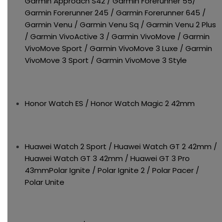
Garmin Approach S42 / Garmin Forerunner 55/
Garmin Forerunner 245 / Garmin Forerunner 645 /
Garmin Venu / Garmin Venu Sq / Garmin Venu 2 Plus
/ Garmin VivoActive 3 / Garmin VivoMove / Garmin
VivoMove Sport / Garmin VivoMove 3 Luxe / Garmin
VivoMove 3 Sport / Garmin VivoMove 3 Style
Honor Watch ES / Honor Watch Magic 2 42mm
Huawei Watch 2 Sport / Huawei Watch GT 2 42mm /
Huawei Watch GT 3 42mm / Huawei GT 3 Pro
43mmPolar Ignite / Polar Ignite 2 / Polar Pacer /
Polar Unite