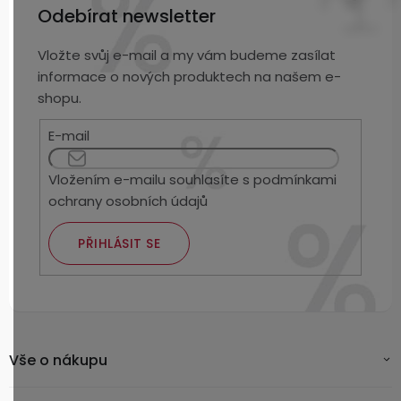
Odebírat newsletter
Vložte svůj e-mail a my vám budeme zasílat
informace o nových produktech na našem e-
shopu.
E-mail
Vložením e-mailu souhlasíte s
podmínkami
ochrany osobních údajů
PŘIHLÁSIT SE
Vše o nákupu