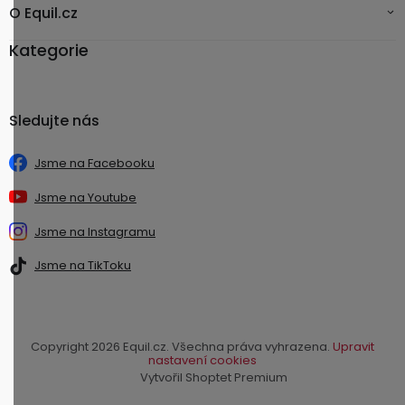
O Equil.cz
Kategorie
Sledujte nás
Jsme na Facebooku
Jsme na Youtube
Jsme na Instagramu
Jsme na TikToku
Copyright 2026
Equil.cz
. Všechna práva vyhrazena.
Upravit
nastavení cookies
Vytvořil Shoptet Premium