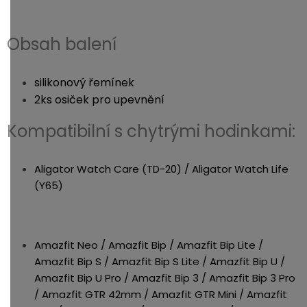
Obsah balení
silikonový řemínek
2ks osiček pro upevnění
Kompatibilní s chytrými hodinkami:
Aligator Watch Care (TD-20) / Aligator Watch Life
(Y65)
Amazfit Neo / Amazfit Bip / Amazfit Bip Lite /
Amazfit Bip S / Amazfit Bip S Lite / Amazfit Bip U /
Amazfit Bip U Pro / Amazfit Bip 3 / Amazfit Bip 3 Pro
/ Amazfit GTR 42mm / Amazfit GTR Mini / Amazfit