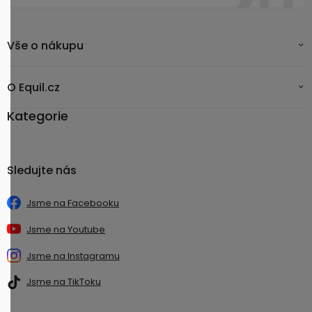
Vše o nákupu
O Equil.cz
Kategorie
Sledujte nás
Jsme na Facebooku
Jsme na Youtube
Jsme na Instagramu
Jsme na TikToku