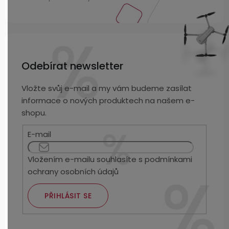
Odebírat newsletter
Vložte svůj e-mail a my vám budeme zasílat
informace o nových produktech na našem e-
shopu.
E-mail
Vložením e-mailu souhlasíte s
podmínkami
ochrany osobních údajů
PŘIHLÁSIT SE