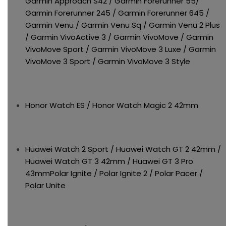
Garmin Approach S42 / Garmin Forerunner 55/
Garmin Forerunner 245 / Garmin Forerunner 645 /
Garmin Venu / Garmin Venu Sq / Garmin Venu 2 Plus
/ Garmin VivoActive 3 / Garmin VivoMove / Garmin
VivoMove Sport / Garmin VivoMove 3 Luxe / Garmin
VivoMove 3 Sport / Garmin VivoMove 3 Style
Honor Watch ES / Honor Watch Magic 2 42mm
Huawei Watch 2 Sport / Huawei Watch GT 2 42mm /
Huawei Watch GT 3 42mm / Huawei GT 3 Pro
43mmPolar Ignite / Polar Ignite 2 / Polar Pacer /
Polar Unite