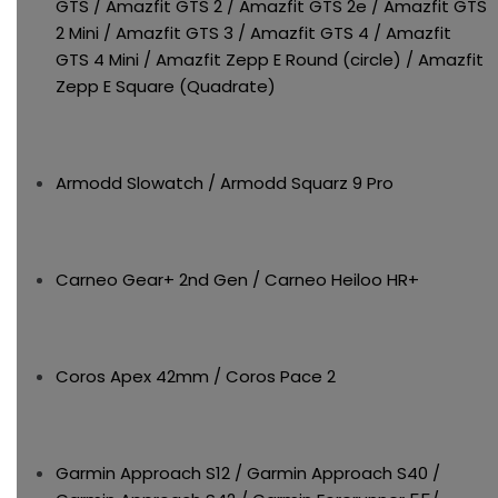
GTS / Amazfit GTS 2 / Amazfit GTS 2e / Amazfit GTS
2 Mini / Amazfit GTS 3 / Amazfit GTS 4 / Amazfit
GTS 4 Mini / Amazfit Zepp E Round (circle) / Amazfit
Zepp E Square (Quadrate)
Armodd Slowatch / Armodd Squarz 9 Pro
Carneo Gear+ 2nd Gen / Carneo Heiloo HR+
Coros Apex 42mm / Coros Pace 2
Garmin Approach S12 / Garmin Approach S40 /