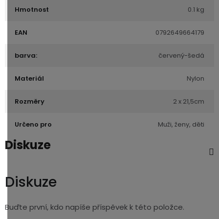
Hmotnost
0.1 kg
EAN
0792649664179
barva:
červený-šedá
Materiál
Nylon
Rozměry
2 x 21,5cm
Určeno pro
Muži, ženy, děti
Diskuze
Diskuze
Buďte první, kdo napíše příspěvek k této položce.