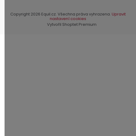
Copyright 2026
Equil.cz
. Všechna práva vyhrazena.
Upravit
nastavení cookies
Vytvořil Shoptet Premium