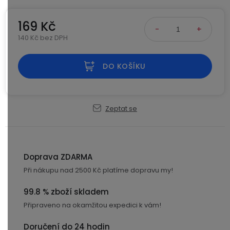
Kamerové
displejem
Sada
systémy
Paměti
Příslušenství
169 Kč
se
a
2
úložiště
140 Kč bez DPH
Příslušenství
bateriemi
Měrná cena:
ke
kamerám
Paměťové
Napájecí
DO KOŠÍKU
Sada
karty
kabely
se
3
Externí
USB-
Esenciální
bateriemi
Zeptat se
SSD
A
oleje
disky
/
Náhradní
USB-
Doplňkové
díly
C
služby
a
Doprava ZDARMA
příslušenství
Při nákupu nad 2500 Kč platíme dopravu my!
USB-
Značky
A
99.8 % zboží skladem
/
mini
ANRAN
Připraveno na okamžitou expedici k vám!
USB
Doručení do 24 hodin