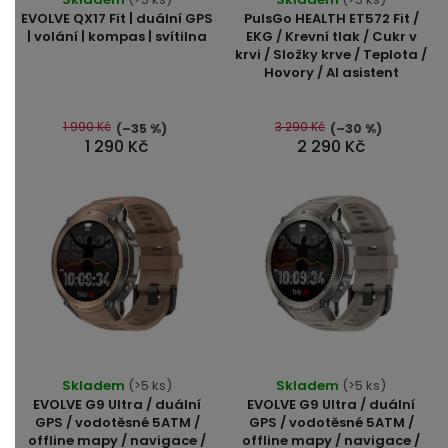
EVOLVE QX17 Fit | duální GPS
PulsGo HEALTH ET572 Fit /
| volání | kompas | svítilna
EKG / Krevní tlak / Cukr v
krvi / Složky krve / Teplota /
Hovory / AI asistent
1 990 Kč
3 290 Kč
(–35 %)
(–30 %)
1 290 Kč
2 290 Kč
Průměrné
Průměrné
Skladem
(>5 ks)
Skladem
(>5 ks)
hodnocení
hodnocení
EVOLVE G9 Ultra / duální
EVOLVE G9 Ultra / duální
produktu
produktu
GPS / vodotěsné 5ATM /
GPS / vodotěsné 5ATM /
offline mapy / navigace /
offline mapy / navigace /
je
je