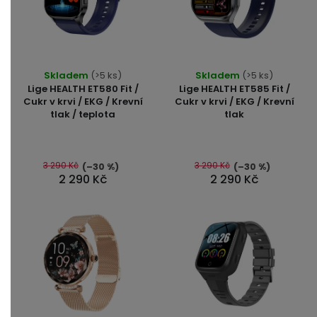
Průměrné
Průměrné
Skladem
(>5 ks)
Skladem
(>5 ks)
hodnocení
hodnocení
Lige HEALTH ET580 Fit /
Lige HEALTH ET585 Fit /
produktu
produktu
Cukr v krvi / EKG / Krevní
Cukr v krvi / EKG / Krevní
tlak / teplota
tlak
je
je
5,0
5,0
z
z
5
5
3 290 Kč
3 290 Kč
(–30 %)
(–30 %)
2 290 Kč
2 290 Kč
hvězdiček.
hvězdiček.