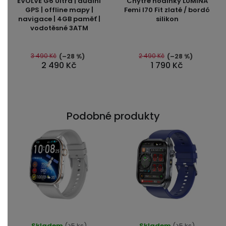
EVOLVE G6 Ultra | duální
Chytré hodinky LUMINA
produktu
produktu
GPS | offline mapy |
Femi I70 Fit zlaté / bordó
navigace | 4GB paměť |
silikon
je
je
vodotěsné 3ATM
5,0
5,0
z
z
5
5
3 490 Kč
2 490 Kč
(–28 %)
(–28 %)
2 490 Kč
1 790 Kč
hvězdiček.
hvězdiček.
Podobné produkty
Skladem
(>5 ks)
Skladem
(>5 ks)