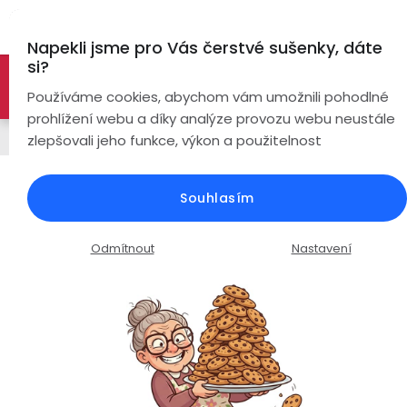
Přejít
Hl
na
Napekli jsme pro Vás čerstvé sušenky, dáte
obsah
si?
🚀 Nové modely DRONŮ 🚀
Nyní se zaváděcí slevou až
Bezdrátová
Používáme cookies, abychom vám umožnili pohodlné
sluchátka
-26%
PROZKOUMAT NABÍDKU
prohlížení webu a díky analýze provozu webu neustále
Řemínky
zlepšovali jeho funkce, výkon a použitelnost
True
Chytré
Wireless
hodinky
Nylonový elastický řemínek s
Souhlasím
šířkou 20mm / červená-šedá /
Pecky
Dámské
Chytré
náramky
Průměrné
Podrobnosti hodnocení
Neohodnoceno
Odmítnout
Nastavení
Špunty
Pánské
hodnocení
Chytré
produktu
prsteny
je
Do
Dětské
0,0
uší
Handsfree
z
Pro
5
Ear
Seniory
hvězdiček.
Hook
Drony