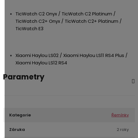
TicWatch C2 Onyx / TicWatch C2 Platinum /
TicWatch C2+ Onyx / TicWatch C2+ Platinum /
TicWatch E3
Xiaomi Haylou LS02 / Xiaomi Haylou LS11 RS4 Plus /
Xiaomi Haylou LS12 RS4
Parametry
Kategorie
Řemínky
Záruka
2 roky