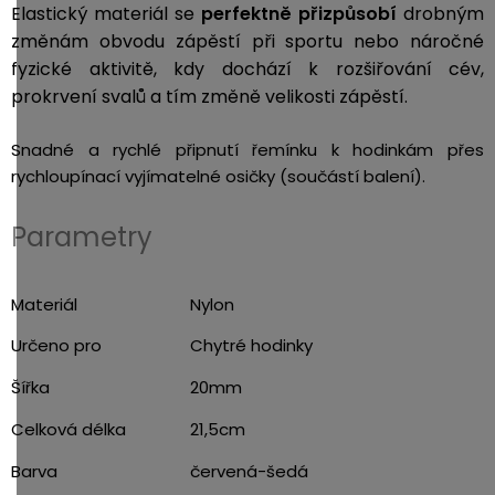
Elastický materiál se
perfektně přizpůsobí
drobným
3,5mm
změnám obvodu zápěstí při sportu nebo náročné
JACK
fyzické aktivitě, kdy dochází k rozšiřování cév,
prokrvení svalů a tím změně velikosti zápěstí.
Redukce
Snadné a rychlé připnutí řemínku k hodinkám přes
rychloupínací vyjímatelné osičky (součástí balení).
Parametry
Materiál
Nylon
Určeno pro
Chytré hodinky
Šířka
20mm
Celková délka
21,5cm
Barva
červená-šedá