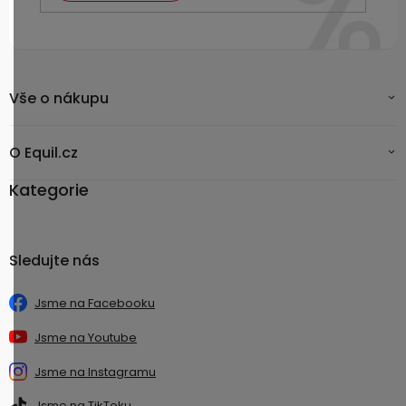
Vše o nákupu
O Equil.cz
Kategorie
Sledujte nás
Jsme na Facebooku
Jsme na Youtube
Jsme na Instagramu
Jsme na TikToku