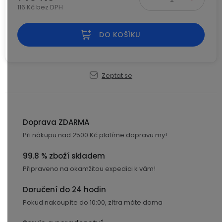
Kamerové
116 Kč bez DPH
displejem
Sada
systémy
Paměti
Příslušenství
Měrná cena:
se
a
2
úložiště
DO KOŠÍKU
Příslušenství
bateriemi
ke
kamerám
Paměťové
Napájecí
Sada
karty
kabely
Zeptat se
se
3
Externí
USB-
Esenciální
bateriemi
SSD
A
oleje
disky
/
Doprava ZDARMA
Náhradní
USB-
Doplňkové
Při nákupu nad 2500 Kč platíme dopravu my!
díly
C
služby
a
99.8 % zboží skladem
příslušenství
USB-
Připraveno na okamžitou expedici k vám!
Značky
A
/
Doručení do 24 hodin
mini
ANRAN
Pokud nakoupíte do 10:00, zítra máte doma
USB