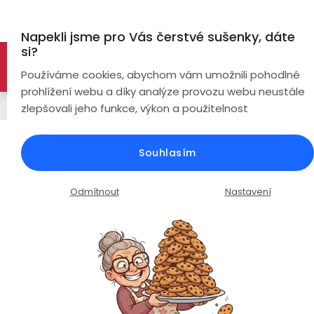
Přejít
Hl
na
Napekli jsme pro Vás čerstvé sušenky, dáte
obsah
si?
🚀 Nové modely DRONŮ 🚀
Nyní se zaváděcí slevou až
Bezdrátová
Používáme cookies, abychom vám umožnili pohodlné
sluchátka
-26%
PROZKOUMAT NABÍDKU
prohlížení webu a díky analýze provozu webu neustále
Řemínky
zlepšovali jeho funkce, výkon a použitelnost
True
Chytré
Wireless
hodinky
Silikonový řemínek šířka 20mm /
Souhlasím
šedý
Pecky
Dámské
Chytré
náramky
Průměrné
Podrobnosti hodnocení
2 hodnocení
Odmítnout
Nastavení
Špunty
Pánské
hodnocení
Chytré
produktu
prsteny
je
Do
Dětské
5,0
uší
Handsfree
z
Pro
5
Ear
Seniory
hvězdiček.
Hook
Drony