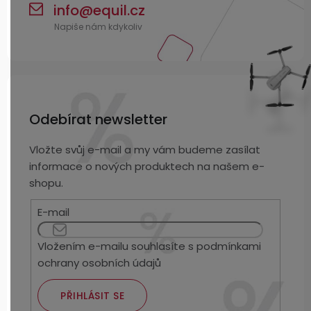
info
@
equil.cz
Odebírat newsletter
Vložte svůj e-mail a my vám budeme zasílat
informace o nových produktech na našem e-
shopu.
E-mail
Vložením e-mailu souhlasíte s
podmínkami
ochrany osobních údajů
PŘIHLÁSIT SE