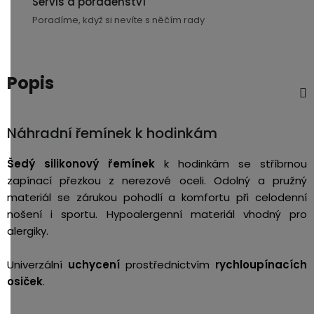
Servis a poradenství
USB-
Poradíme, když si nevíte s něčím rady
A
/
Lightning
Popis
Nabíjecí
adaptéry
Náhradní řemínek k hodinkám
USB-
Šedý silikonový řemínek
k hodinkám se stříbrnou
C
zapínací přezkou z nerezové oceli. Odolný a pružný
/
USB-
materiál se zárukou pohodlí a komfortu při celodenní
C
nošení i sportu. Hypoalergenní materiál vhodný pro
alergiky.
USB-
C
Univerzální
uchycení
prostřednictvím
rychloupínacích
/
osiček
.
Lightning