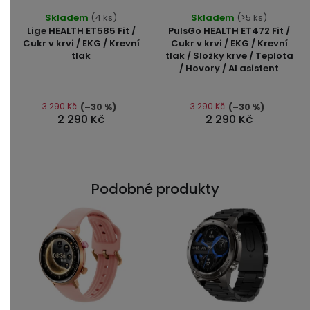
Průměrné
Průměrné
Skladem
(4 ks)
Skladem
(>5 ks)
hodnocení
hodnocení
Lige HEALTH ET585 Fit /
PulsGo HEALTH ET472 Fit /
produktu
produktu
Cukr v krvi / EKG / Krevní
Cukr v krvi / EKG / Krevní
tlak
tlak / Složky krve / Teplota
je
je
/ Hovory / AI asistent
4,9
5,0
z
z
5
5
3 290 Kč
3 290 Kč
(–30 %)
(–30 %)
2 290 Kč
2 290 Kč
hvězdiček.
hvězdiček.
Podobné produkty