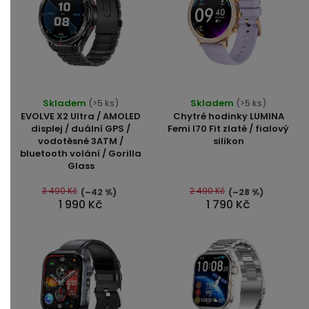
Průměrné
Průměrné
Skladem
(>5 ks)
Skladem
(>5 ks)
hodnocení
hodnocení
EVOLVE X2 Ultra / AMOLED
Chytré hodinky LUMINA
produktu
produktu
displej / duální GPS /
Femi I70 Fit zlaté / fialový
vodotěsné 3ATM /
silikon
je
je
bluetooth volání / Gorilla
5,0
5,0
Glass
z
z
5
5
3 490 Kč
2 490 Kč
(–42 %)
(–28 %)
1 990 Kč
1 790 Kč
hvězdiček.
hvězdiček.