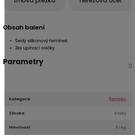
trnová přezka
nerezová ocel
Obsah balení
Šedý silikonový řemínek
2ks upínací osičky
Parametry
Kategorie
Řemínky
Záruka
2 roky
Hmotnost
0.1 kg