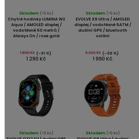
Průměrné
Průměrné
Skladem
(>5 ks)
Skladem
(>5 ks)
hodnocení
hodnocení
Chytré hodinky LUMINA W2
EVOLVE X9 Ultra / AMOLED
produktu
produktu
Aqua / AMOLED displej /
displej / vodotěsné 5ATM /
vodotěsné 50 metrů /
duální GPS / bluetooth
je
je
Always On / rose gold
volání
4,7
5,0
z
z
5
5
1 890 Kč
3 290 Kč
(–31 %)
(–39 %)
1 290 Kč
1 990 Kč
hvězdiček.
hvězdiček.
Průměrné
Průměrné
Skladem
(>5 ks)
Skladem
(>5 ks)
hodnocení
hodnocení
EVOLVE QX17 Fit | duální GPS
EVOLVE G6 Ultra | duální