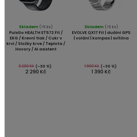
Skladem
(>5 ks)
Skladem
(>5 ks)
PulsGo HEALTH ET572 Fit /
EVOLVE QX17 Fit | duální GPS
EKG / Krevní tlak / Cukr v
| volání | kompas | svítilna
krvi / Složky krve / Teplota /
Hovory / AI asistent
3 290 Kč
1 990 Kč
(–30 %)
(–30 %)
2 290 Kč
1 390 Kč