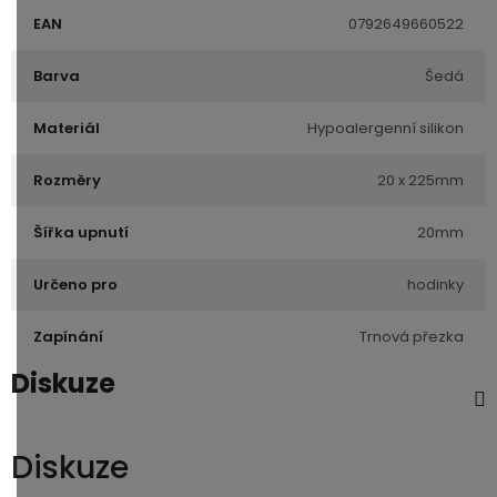
EAN
0792649660522
Barva
Šedá
Materiál
Hypoalergenní silikon
Rozměry
20 x 225mm
Šířka upnutí
20mm
Určeno pro
hodinky
Zapínání
Trnová přezka
Diskuze
Diskuze